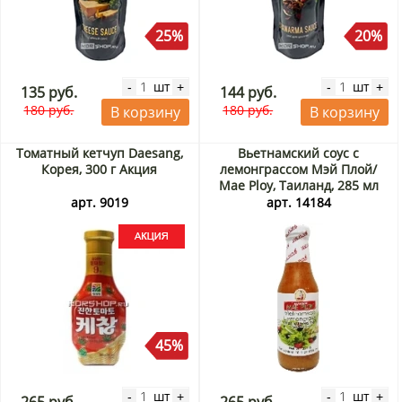
25%
20%
шт
шт
-
+
-
+
135 руб.
144 руб.
180 руб.
180 руб.
В корзину
В корзину
Томатный кетчуп Daesang,
Вьетнамский соус с
Корея, 300 г Акция
лемонграссом Мэй Плой/
Mae Ploy, Таиланд, 285 мл
арт. 9019
арт. 14184
45%
шт
шт
-
+
-
+