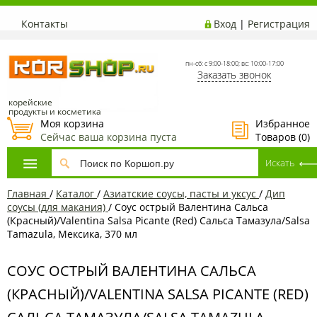
Контакты
Вход
|
Регистрация
пн-сб: с 9:00-18:00; вс: 10:00-17:00
Заказать звонок
корейские
продукты и косметика
Моя корзина
Избранное
Сейчас ваша корзина пуста
Товаров (
0
)
Главная
/
Каталог
/
Азиатские соусы, пасты и уксус
/
Дип
соусы (для макания)
/
Соус острый Валентина Сальса
(Красный)/Valentina Salsa Picante (Red) Сальса Тамазула/Salsa
Tamazula, Мексика, 370 мл
СОУС ОСТРЫЙ ВАЛЕНТИНА САЛЬСА
(КРАСНЫЙ)/VALENTINA SALSA PICANTE (RED)