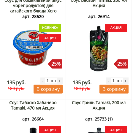
Соус для обмакивания (вкус
Соус Васаби Tamaki, 200 мл
морепродуктов) для
Акция
китайского блюда Хого
ЧуаньЦи / ChuanQi, Китай,
арт. 28620
арт. 26914
99 г Акция
25%
25%
шт
шт
-
+
-
+
135 руб.
135 руб.
180 руб.
180 руб.
В корзину
В корзину
Соус Табаско Хабанеро
Соус Гриль Tamaki, 200 мл
Tamaki, 470 мл Акция
Акция
арт. 26664
арт. 25733 (1)