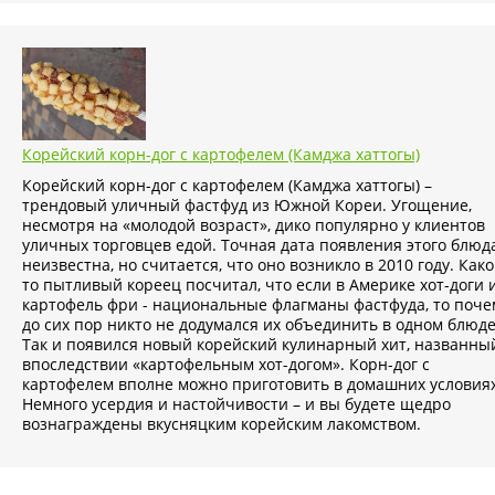
Корейский корн-дог с картофелем (Камджа хаттогы)
Корейский корн-дог с картофелем (Камджа хаттогы) –
трендовый уличный фастфуд из Южной Кореи. Угощение,
несмотря на «молодой возраст», дико популярно у клиентов
уличных торговцев едой. Точная дата появления этого блюд
неизвестна, но считается, что оно возникло в 2010 году. Како
то пытливый кореец посчитал, что если в Америке хот-доги 
картофель фри - национальные флагманы фастфуда, то поче
до сих пор никто не додумался их объединить в одном блюде
Так и появился новый корейский кулинарный хит, названны
впоследствии «картофельным хот-догом». Корн-дог с
картофелем вполне можно приготовить в домашних условиях
Немного усердия и настойчивости – и вы будете щедро
вознаграждены вкусняцким корейским лакомством.