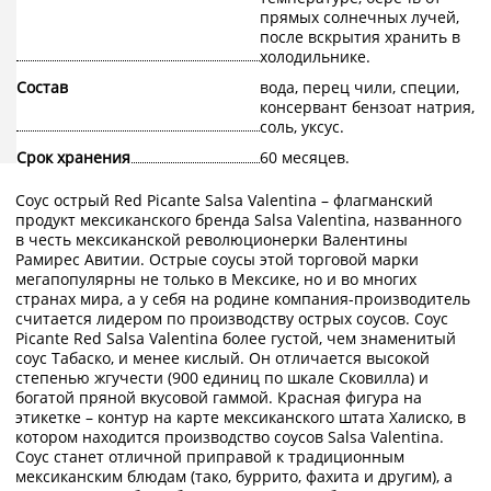
прямых солнечных лучей,
после вскрытия хранить в
холодильнике.
Состав
вода, перец чили, специи,
консервант бензоат натрия,
соль, уксус.
Срок хранения
60 месяцев.
Соус острый Red Picante Salsa Valentina – флагманский
продукт мексиканского бренда Salsa Valentina, названного
в честь мексиканской революционерки Валентины
Рамирес Авитии. Острые соусы этой торговой марки
мегапопулярны не только в Мексике, но и во многих
странах мира, а у себя на родине компания-производитель
считается лидером по производству острых соусов. Соус
Picante Red Salsa Valentina более густой, чем знаменитый
соус Табаско, и менее кислый. Он отличается высокой
степенью жгучести (900 единиц по шкале Сковилла) и
богатой пряной вкусовой гаммой. Красная фигура на
этикетке – контур на карте мексиканского штата Халиско, в
котором находится производство соусов Salsa Valentina.
Соус станет отличной приправой к традиционным
мексиканским блюдам (тако, буррито, фахита и другим), а