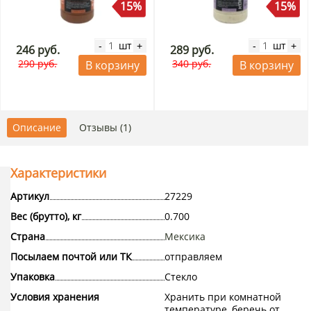
15%
15%
шт
шт
-
+
-
+
246 руб.
289 руб.
290 руб.
340 руб.
В корзину
В корзину
Описание
Отзывы (1)
Характеристики
Артикул
27229
Вес (брутто), кг
0.700
Страна
Мексика
Посылаем почтой или ТК
отправляем
Упаковка
Стекло
Условия хранения
Хранить при комнатной
температуре, беречь от