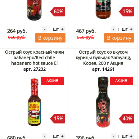
60%
15%
шт
шт
-
+
-
+
264 руб.
467 руб.
660 руб.
550 руб.
В корзину
В корзину
Острый соус красный чили
Острый соус со вкусом
хабанеро/Red chile
курицы бульдак Samyang,
habanero hot sauce El
Корея, 200 г Акция
Yucateco, Мексика, 120 мл
арт. 27232
арт. 14261
Акция
15%
40%
шт
шт
-
+
-
+
680 руб.
396 руб.