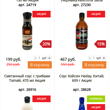
150 мл Акция
(черный)/Valentina Salsa
Picante Extra (black) Сальса
арт. 24719
арт. 27230
Тамазула/Salsa Tamazula,
370 мл Акция
20%
15%
шт
шт
-
+
-
+
199 руб.
467 руб.
250 руб.
550 руб.
В корзину
В корзину
Сметанный соус с грибами
Соус Хойсин Haday, Китай,
Tamaki, 470 мл Акция
609 г Акция
арт. 26916
арт. 28628