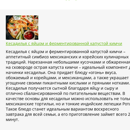
Кесадилья с яйцом и ферментированной капустой кимчи
Кесадилья с яйцом и ферментированной капустой кимчи –
аппетитный симбиоз мексиканских и корейских кулинарных
традиций. Нарезанная небольшими кусочками и обжаренна
на сковороде острая капуста кимчи – идеальный компонент 
начинки кесадильи. Она придает блюду «огонь» вкуса,
обожаемый и корейцами, и мексиканцами, а также украшает
угощение своими пикантными кислыми и пряными нотками.
Кесадилья получается сытной благодаря яйцу и сыру и
отлично сбалансированной по питательным веществам. В
качестве основы для кесадильи можно использовать не толь
мексиканские тортильи, но и тонкие индийские лепешки Рот
Такое блюдо станет идеальным вариантом воскресного
завтрака для всей семьи, а его приготовление займет всего 
минут.