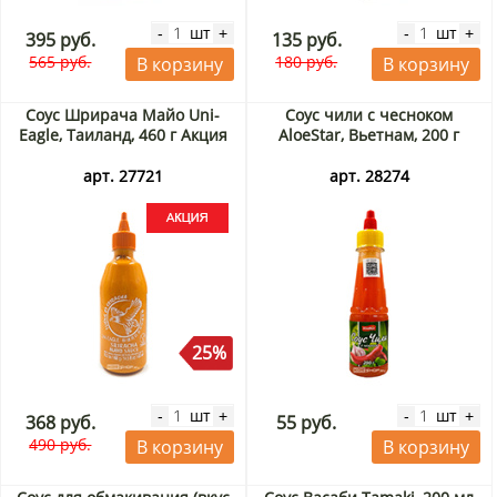
шт
шт
-
+
-
+
395 руб.
135 руб.
565 руб.
180 руб.
В корзину
В корзину
Соус Шрирача Майо Uni-
Соус чили с чесноком
Eagle, Таиланд, 460 г Акция
AloeStar, Вьетнам, 200 г
арт. 27721
арт. 28274
25%
шт
шт
-
+
-
+
368 руб.
55 руб.
490 руб.
В корзину
В корзину