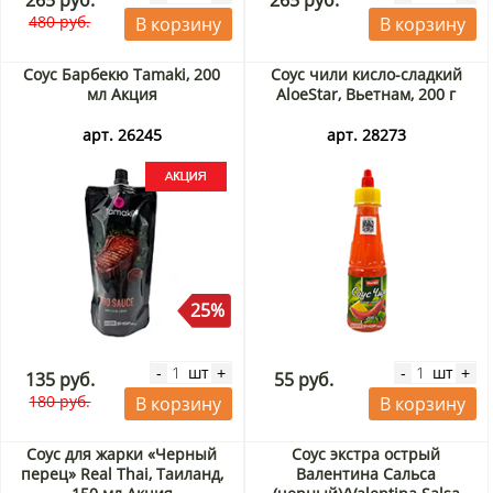
265 руб.
265 руб.
480 руб.
В корзину
В корзину
Соус Барбекю Tamaki, 200
Соус чили кисло-сладкий
мл Акция
AloeStar, Вьетнам, 200 г
арт. 26245
арт. 28273
25%
шт
шт
-
+
-
+
135 руб.
55 руб.
180 руб.
В корзину
В корзину
Соус для жарки «Черный
Соус экстра острый
перец» Real Thai, Таиланд,
Валентина Сальса