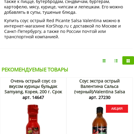
также к пицце, бутербродам, сэндвичам, бургерам,
картофелю, мясу, курице, чипсам и лепешкам. Его можно
добавлять в супы, тушеные блюда.
Купить соус острый Red Picante Salsa Valentina можно в
интернет-магазине KorShop.ru с доставкой по Москве и
Санкт-Петербургу, а также по России почтой или
транспортной компанией.
РЕКОМЕНДУЕМЫЕ ТОВАРЫ
Очень острый соус со
Соус экстра острый
вкусом курицы бульдак
Валентина Сальса
Samyang, Корея, 200 г. Срок
(черный)/Valentina Salsa
до 03.09.2026. Распродажа
Picante Extra (black) Сальса
арт. 14647
арт. 27230
Тамазула/Salsa Tamazula,
370 мл Акция