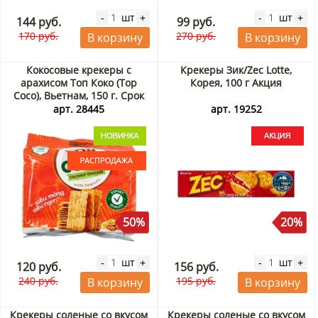
шт
шт
-
+
-
+
144 руб.
99 руб.
170 руб.
270 руб.
В корзину
В корзину
Кокосовые крекеры с
Крекеры Зик/Zec Lotte,
арахисом Топ Коко (Top
Корея, 100 г Акция
Coco), Вьетнам, 150 г. Срок
до 06.09.2026. Распродажа
арт. 28445
арт. 19252
50%
20%
шт
шт
-
+
-
+
120 руб.
156 руб.
240 руб.
195 руб.
В корзину
В корзину
Крекеры соленые со вкусом
Крекеры соленые со вкусом