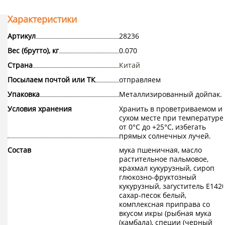
Характеристики
Артикул
28236
Вес (брутто), кг
0.070
Страна
Китай
Посылаем почтой или ТК
отправляем
Упаковка
Металлизированный дойпак.
Условия хранения
Хранить в проветриваемом и
сухом месте при температуре
от 0°С до +25°С, избегать
прямых солнечных лучей.
Состав
мука пшеничная, масло
растительное пальмовое,
крахмал кукурузный, сироп
глюкозно-фруктозный
кукурузный, загуститель E1420
сахар-песок белый,
комплексная приправа со
вкусом икры (рыбная мука
(камбала), специи (черный