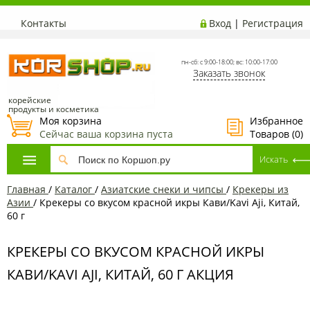
Контакты
Вход
|
Регистрация
пн-сб: с 9:00-18:00; вс: 10:00-17:00
Заказать звонок
корейские
продукты и косметика
Моя корзина
Избранное
Сейчас ваша корзина пуста
Товаров (
0
)
Главная
/
Каталог
/
Азиатские снеки и чипсы
/
Крекеры из
Азии
/
Крекеры со вкусом красной икры Кави/Kavi Aji, Китай,
60 г
КРЕКЕРЫ СО ВКУСОМ КРАСНОЙ ИКРЫ
КАВИ/KAVI AJI, КИТАЙ, 60 Г АКЦИЯ