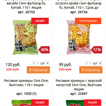
васаби Ганг-фу/Gang-fu,
острого краба Ганг-фу/Gang-
Китай, 110 г Акция
fu, Китай, 110 г. Срок до
01.09.2026. Распродажа
арт. 26153
арт. 26154
40%
51%
шт
шт
-
+
-
+
120 руб.
99 руб.
200 руб.
200 руб.
В корзину
В корзину
Рисовые крекеры One.One,
Рисовые крекеры с морской
Вьетнам, 118 г Акция
капустой One One, Вьетнам
Акция
арт. 1033 (1)
арт. 22947