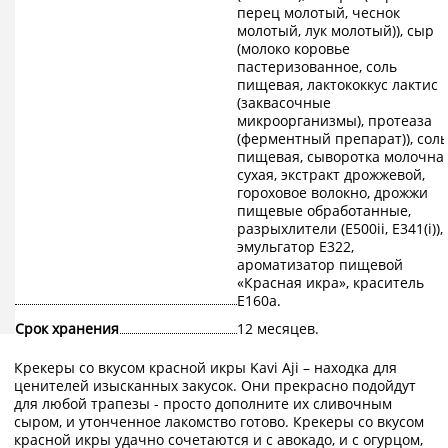
перец молотый, чеснок
молотый, лук молотый)), сыр
(молоко коровье
пастеризованное, соль
пищевая, лактококкус лактис
(заквасочные
микроорганизмы), протеаза
(ферментный препарат)), соль
пищевая, сыворотка молочна
сухая, экстракт дрожжевой,
гороховое волокно, дрожжи
пищевые обработанные,
разрыхлители (Е500ii, Е341(i)),
эмульгатор Е322,
ароматизатор пищевой
«Красная икра», краситель
Е160а.
Срок хранения
12 месяцев.
Крекеры со вкусом красной икры Kavi Aji – находка для
ценителей изысканных закусок. Они прекрасно подойдут
для любой трапезы - просто дополните их сливочным
сыром, и утонченное лакомство готово. Крекеры со вкусом
красной икры удачно сочетаются и с авокадо, и с огурцом,