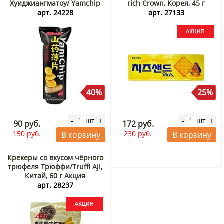
Хуиджиангматоу/ Yamchip
rich Crown, Корея, 45 г
Huijiangmatou, Китай, 90 г.
Акция
арт. 24228
арт. 27133
Срок до 10.09.2026.
Распродажа
40%
25%
шт
шт
-
+
-
+
90 руб.
172 руб.
150 руб.
230 руб.
В корзину
В корзину
Крекеры со вкусом чёрного
трюфеля Трюффи/Truffi Aji,
Китай, 60 г Акция
арт. 28237