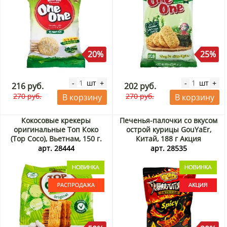
20%
25%
шт
шт
-
+
-
+
216 руб.
202 руб.
270 руб.
270 руб.
В корзину
В корзину
Кокосовые крекеры
Печенья-палочки со вкусом
оригинальные Топ Коко
острой курицы GouYaEr,
(Top Coco), Вьетнам, 150 г.
Китай, 188 г Акция
Срок до 06.09.2026.
арт. 28444
арт. 28535
Распродажа