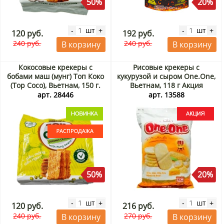
50%
20%
шт
шт
-
+
-
+
120 руб.
192 руб.
240 руб.
240 руб.
В корзину
В корзину
Кокосовые крекеры с
Рисовые крекеры с
бобами маш (мунг) Топ Коко
кукурузой и сыром One.One,
(Top Coco), Вьетнам, 150 г.
Вьетнам, 118 г Акция
Срок до 06.09.2026.
арт. 28446
арт. 13588
Распродажа
50%
20%
шт
шт
-
+
-
+
120 руб.
216 руб.
240 руб.
270 руб.
В корзину
В корзину