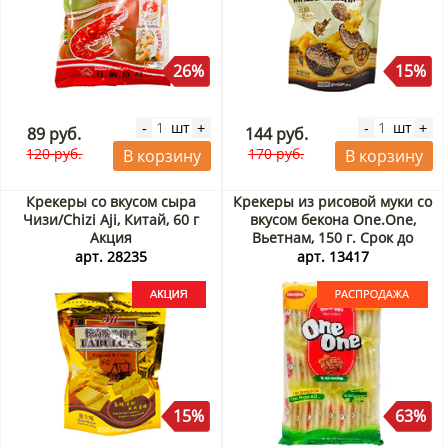
26%
15%
шт
шт
-
+
-
+
89 руб.
144 руб.
120 руб.
170 руб.
В корзину
В корзину
Крекеры со вкусом сыра
Крекеры из рисовой муки со
Чизи/Chizi Aji, Китай, 60 г
вкусом бекона One.One,
Акция
Вьетнам, 150 г. Срок до
18.08.2026. Распродажа
арт. 28235
арт. 13417
15%
63%