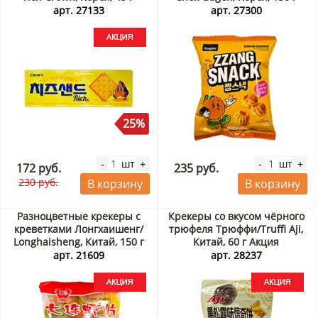
Акция
арт. 27133
арт. 27300
25%
шт
шт
-
+
-
+
172 руб.
235 руб.
230 руб.
В корзину
В корзину
Разноцветные крекеры с
Крекеры со вкусом чёрного
креветками Лонгхаишенг/
трюфеля Трюффи/Truffi Aji,
Longhaisheng, Китай, 150 г
Китай, 60 г Акция
Акция
арт. 21609
арт. 28237