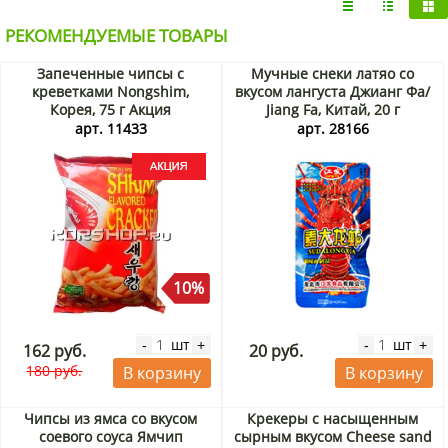
РЕКОМЕНДУЕМЫЕ ТОВАРЫ
Запеченные чипсы с
Мучные снеки латяо со
креветками Nongshim,
вкусом лангуста Джианг Фа/
Корея, 75 г Акция
Jiang Fa, Китай, 20 г
арт. 11433
арт. 28166
10%
шт
шт
-
+
-
+
162 руб.
20 руб.
180 руб.
В корзину
В корзину
Чипсы из ямса со вкусом
Крекеры с насыщенным
соевого соуса Ямчип
сырным вкусом Cheese sand