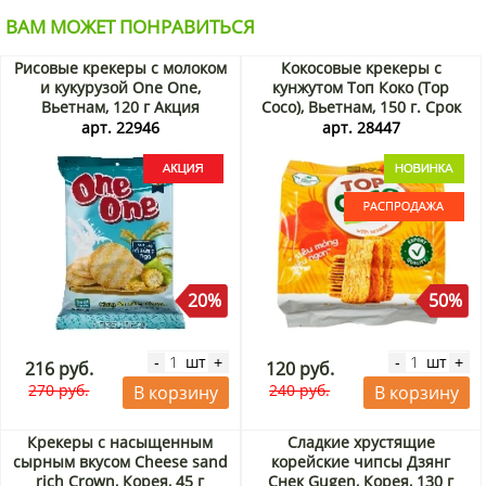
ВАМ МОЖЕТ ПОНРАВИТЬСЯ
Рисовые крекеры с молоком
Кокосовые крекеры с
и кукурузой One One,
кунжутом Топ Коко (Top
Вьетнам, 120 г Акция
Coco), Вьетнам, 150 г. Срок
до 06.09.2026. Распродажа
арт. 22946
арт. 28447
20%
50%
шт
шт
-
+
-
+
216 руб.
120 руб.
270 руб.
240 руб.
В корзину
В корзину
Крекеры с насыщенным
Сладкие хрустящие
сырным вкусом Cheese sand
корейские чипсы Дзянг
rich Crown, Корея, 45 г
Снек Gugen, Корея, 130 г