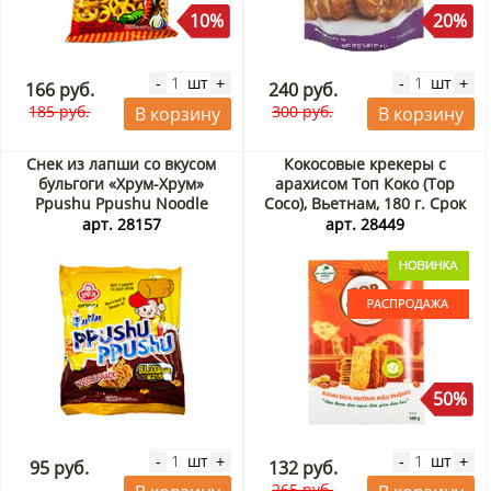
10%
20%
шт
шт
-
+
-
+
166 руб.
240 руб.
185 руб.
300 руб.
В корзину
В корзину
Снек из лапши со вкусом
Кокосовые крекеры с
бульгоги «Хрум-Хрум»
арахисом Топ Коко (Top
Ppushu Ppushu Noodle
Coco), Вьетнам, 180 г. Срок
Snack Bulgogi Flavored
до 06.09.2026. Распродажа
арт. 28157
арт. 28449
Ottogi, Корея, 90 г
50%
шт
шт
-
+
-
+
95 руб.
132 руб.
265 руб.