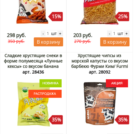
15%
25%
шт
шт
-
+
-
+
298 руб.
203 руб.
350 руб.
270 руб.
В корзину
В корзину
Сладкие хрустящие снеки в
Хрустящие чипсы из
форме полумесяца «Лунные
морской капусты со вкусом
кексы» со вкусом банана
барбекю Фурми Ким/ Furmi
Тянь И Юань / Tian Yi Yuan,
Kim, Корея, 30 г Акция
арт. 28436
арт. 28092
Китай, 28 г. Срок до
08.09.2026. Распродажа
35%
35%