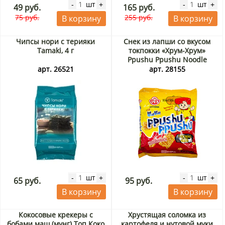
шт
шт
-
+
-
+
49 руб.
165 руб.
75 руб.
255 руб.
В корзину
В корзину
Чипсы нори с терияки
Снек из лапши со вкусом
Tamaki, 4 г
токпокки «Хрум-Хрум»
Ppushu Ppushu Noodle
Snack Tteokbokki Flavored
арт. 26521
арт. 28155
Ottogi, Корея, 90 г
шт
шт
-
+
-
+
65 руб.
95 руб.
В корзину
В корзину
Кокосовые крекеры с
Хрустящая соломка из
бобами маш (мунг) Топ Коко
картофеля и нутовой муки