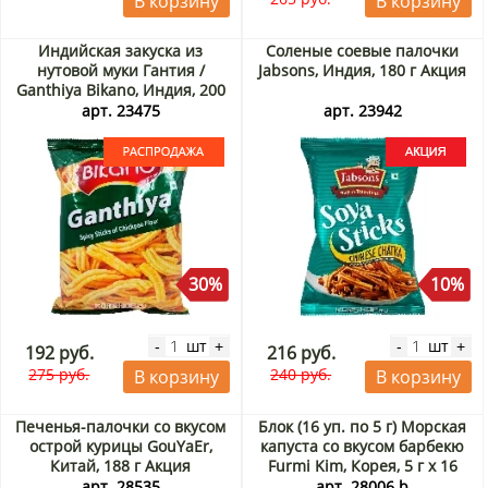
В корзину
В корзину
Индийская закуска из
Соленые соевые палочки
нутовой муки Гантия /
Jabsons, Индия, 180 г Акция
Ganthiya Bikano, Индия, 200
г. Срок до 24.09.2026.
арт. 23475
арт. 23942
Распродажа
30%
10%
шт
шт
-
+
-
+
192 руб.
216 руб.
275 руб.
240 руб.
В корзину
В корзину
Печенья-палочки со вкусом
Блок (16 уп. по 5 г) Морская
острой курицы GouYaEr,
капуста со вкусом барбекю
Китай, 188 г Акция
Furmi Kim, Корея, 5 г х 16
шт. Акция
арт. 28535
арт. 28006 b