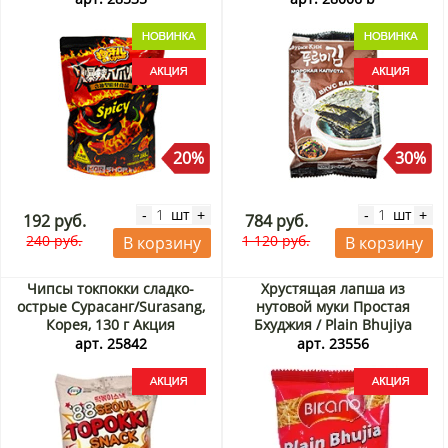
20%
30%
шт
шт
-
+
-
+
192 руб.
784 руб.
240 руб.
1 120 руб.
В корзину
В корзину
Чипсы токпокки сладко-
Хрустящая лапша из
острые Сурасанг/Surasang,
нутовой муки Простая
Корея, 130 г Акция
Бхуджия / Plain Bhujiya
Bikano, Индия, 200 г Акция
арт. 25842
арт. 23556