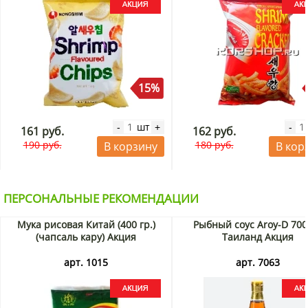
15%
шт
-
+
-
161 руб.
162 руб.
190 руб.
180 руб.
В корзину
В кор
ПЕРСОНАЛЬНЫЕ РЕКОМЕНДАЦИИ
Мука рисовая Китай (400 гр.)
Рыбный соус Aroy-D 700
(чапсаль кару) Акция
Таиланд Акция
арт. 1015
арт. 7063