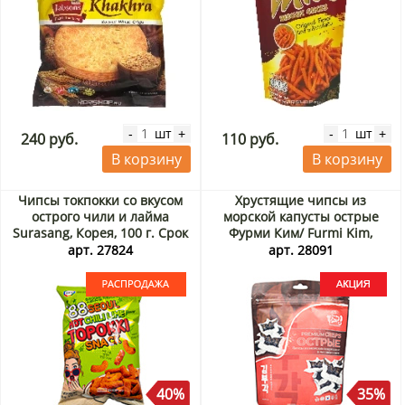
шт
шт
-
+
-
+
240 руб.
110 руб.
В корзину
В корзину
Чипсы токпокки со вкусом
Хрустящие чипсы из
острого чили и лайма
морской капусты острые
Surasang, Корея, 100 г. Срок
Фурми Ким/ Furmi Kim,
до 26.08.2026. Распродажа
Корея, 30 г Акция
арт. 27824
арт. 28091
40%
35%