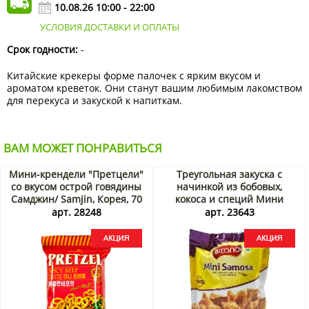
10.08.26 10:00 - 22:00
УСЛОВИЯ ДОСТАВКИ И ОПЛАТЫ
Срок годности:
-
Китайские крекеры форме палочек с ярким вкусом и
ароматом креветок. Они станут вашим любимым лакомством
для перекуса и закуской к напиткам.
ВАМ МОЖЕТ ПОНРАВИТЬСЯ
Мини-крендели "Претцели"
Треугольная закуска с
со вкусом острой говядины
начинкой из бобовых,
Самджин/ Samjin, Корея, 70
кокоса и специй Мини
г Акция
Самоса/Mini Samosa Bikano,
арт. 28248
арт. 23643
Индия, 180 г Акция