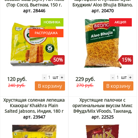
(Top Coco), Вьетнам, 150 г.
Бхуджия/ Aloo Bhujia Bikano,
Срок до 06.09.2026.
Индия, 200 г Акция
арт. 28446
арт. 20470
Распродажа
50%
15%
шт
шт
-
+
-
+
120 руб.
229 руб.
240 руб.
270 руб.
В корзину
В корзину
Хрустящая соленая лепешка
Хрустящие палочки с
Кхакхра/ Khakhra Plain
оригинальным вкусом Микс
Salted Jabsons, Индия, 180 г
ВФудз/Mix VFoods, Таиланд,
50 г
арт. 23947
арт. 22525