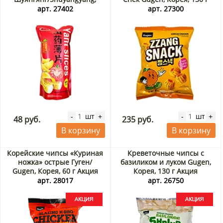
Китай, 33 г
арт. 27402
арт. 27300
шт
шт
-
+
-
+
48 руб.
235 руб.
В корзину
В корзину
Корейские чипсы «Куриная
Креветочные чипсы с
ножка» острые Гуген/
базиликом и луком Gugen,
Gugen, Корея, 60 г Акция
Корея, 130 г Акция
арт. 28017
арт. 26750