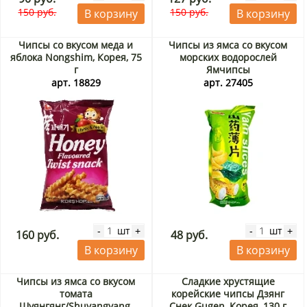
150 руб.
150 руб.
В корзину
В корзину
Чипсы со вкусом меда и
Чипсы из ямса со вкусом
яблока Nongshim, Корея, 75
морских водорослей
г
Ямчипсы
Шуянгянг/Shuyangyang,
арт. 18829
арт. 27405
Китай, 33 г
шт
шт
-
+
-
+
160 руб.
48 руб.
В корзину
В корзину
Чипсы из ямса со вкусом
Сладкие хрустящие
томата
корейские чипсы Дзянг
Шуянгянг/Shuyangyang,
Снек Gugen, Корея, 130 г