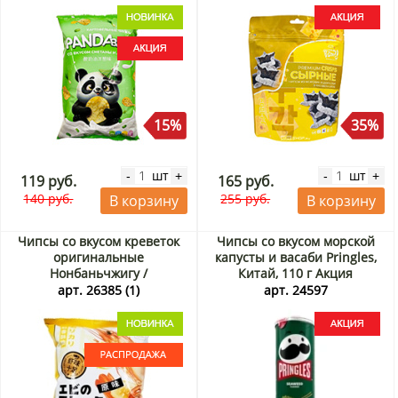
15%
35%
шт
шт
-
+
-
+
119 руб.
165 руб.
140 руб.
255 руб.
В корзину
В корзину
Чипсы со вкусом креветок
Чипсы со вкусом морской
оригинальные
капусты и васаби Pringles,
Нонбаньчжигу /
Китай, 110 г Акция
Nongbanzhigu, Китай, 40 г.
арт. 26385 (1)
арт. 24597
Срок до 05.09.2026.
Распродажа