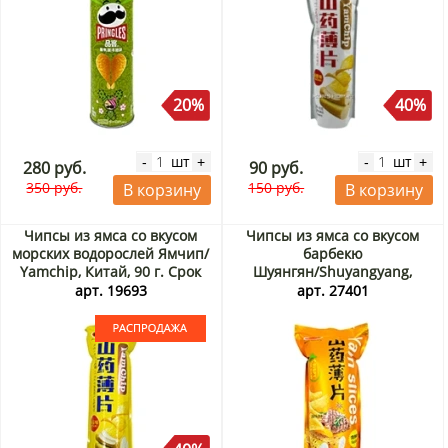
20%
40%
шт
шт
-
+
-
+
280 руб.
90 руб.
350 руб.
150 руб.
В корзину
В корзину
Чипсы из ямса со вкусом
Чипсы из ямса со вкусом
морских водорослей Ямчип/
барбекю
Yamchip, Китай, 90 г. Срок
Шуянгян/Shuyangyang,
до 10.09.2026. Распродажа
Китай, 33 г
арт. 19693
арт. 27401