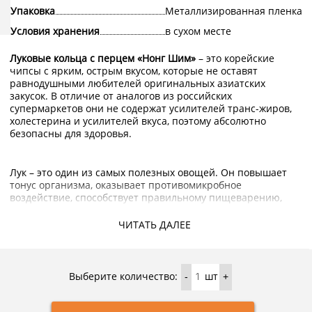
Упаковка
Металлизированная пленка
Условия хранения
в сухом месте
Луковые кольца с перцем «Нонг Шим»
– это корейские
чипсы с ярким, острым вкусом, которые не оставят
равнодушными любителей оригинальных азиатских
закусок. В отличие от аналогов из российских
супермаркетов они не содержат усилителей транс-жиров,
холестерина и усилителей вкуса, поэтому абсолютно
безопасны для здоровья.
Лук – это один из самых полезных овощей. Он повышает
тонус организма, оказывает противомикробное
воздействие, способствует правильному пищеварению,
нормализует кровяное давление и препятствует
образованию раковых клеток. Чипсы дополнительно
ЧИТАТЬ ДАЛЕЕ
обогащены витамином B2, необходим для поодержания
здоровья волос и кожи.
Выберите количество:
шт
-
+
Купить луковые кольца с перцем «Нонг Шим» и другие
корейские чипсы можно в интернет-магазине
KorShop.ru
.
У нас можно найти самые разные снэки, сладости и