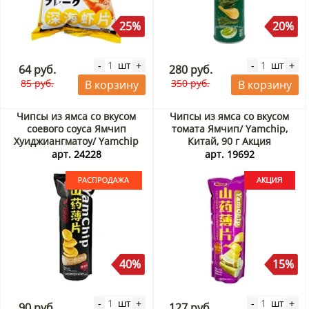
25%
20%
шт
шт
-
+
-
+
64 руб.
280 руб.
85 руб.
350 руб.
В корзину
В корзину
Чипсы из ямса со вкусом
Чипсы из ямса со вкусом
соевого соуса Ямчип
томата Ямчип/ Yamchip,
Хуиджиангматоу/ Yamchip
Китай, 90 г Акция
Huijiangmatou, Китай, 90 г.
арт. 24228
арт. 19692
Срок до 10.09.2026.
Распродажа
40%
15%
шт
шт
-
+
-
+
90 руб.
127 руб.