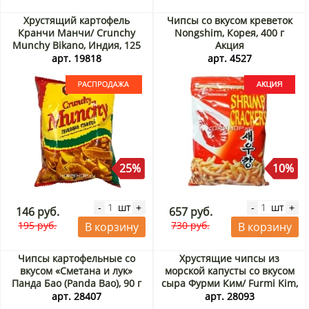
Хрустящий картофель
Чипсы со вкусом креветок
Кранчи Манчи/ Crunchy
Nongshim, Корея, 400 г
Munchy Bikano, Индия, 125
Акция
г. Срок до 24.09.2026.
арт. 19818
арт. 4527
Распродажа
25%
10%
шт
шт
-
+
-
+
146 руб.
657 руб.
195 руб.
730 руб.
В корзину
В корзину
Чипсы картофельные со
Хрустящие чипсы из
вкусом «Сметана и лук»
морской капусты со вкусом
Панда Бао (Panda Bao), 90 г
сыра Фурми Ким/ Furmi Kim,
Акция
Корея, 30 г Акция
арт. 28407
арт. 28093