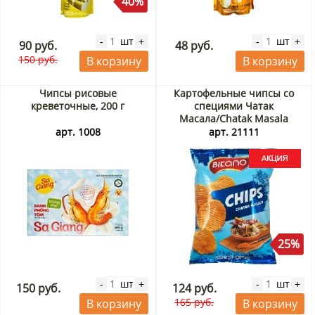
40%
шт
шт
-
+
-
+
90 руб.
48 руб.
150 руб.
В корзину
В корзину
Чипсы рисовые
Картофельные чипсы со
креветочные, 200 г
специями Чатак
Масала/Chatak Masala
Bikano, Индия, 60 г Акция
арт. 1008
арт. 21111
25%
шт
шт
-
+
-
+
150 руб.
124 руб.
165 руб.
В корзину
В корзину