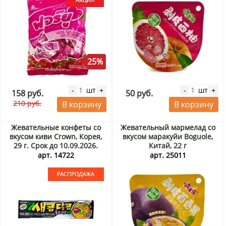
25%
шт
шт
-
+
-
+
158 руб.
50 руб.
210 руб.
В корзину
В корзину
Жевательные конфеты со
Жевательный мармелад со
вкусом киви Crown, Корея,
вкусом маракуйи Boguole,
29 г. Срок до 10.09.2026.
Китай, 22 г
Распродажа
арт. 14722
арт. 25011