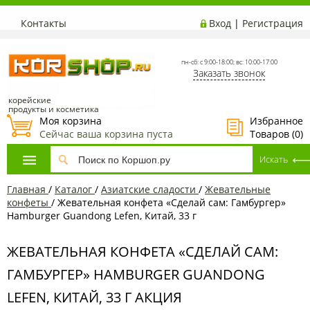
Контакты
Вход
|
Регистрация
пн-сб: с 9:00-18:00; вс: 10:00-17:00
Заказать звонок
корейские
продукты и косметика
Моя корзина
Избранное
Сейчас ваша корзина пуста
Товаров (
0
)
Главная
/
Каталог
/
Азиатcкие сладости
/
Жевательные
конфеты
/
Жевательная конфета «Сделай сам: Гамбургер»
Hamburger Guandong Lefen, Китай, 33 г
ЖЕВАТЕЛЬНАЯ КОНФЕТА «СДЕЛАЙ САМ:
ГАМБУРГЕР» HAMBURGER GUANDONG
LEFEN, КИТАЙ, 33 Г АКЦИЯ