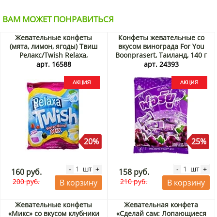
ВАМ МОЖЕТ ПОНРАВИТЬСЯ
Жевательные конфеты
Конфеты жевательные со
(мята, лимон, ягоды) Твиш
вкусом винограда For You
Релакс/Twish Relaxa,
Boonprasert, Таиланд, 140 г
Индонезия, 126 г Акция
Акция
арт. 16588
арт. 24393
20%
25%
шт
шт
-
+
-
+
160 руб.
158 руб.
200 руб.
210 руб.
В корзину
В корзину
Жевательные конфеты
Жевательная конфета
«Микс» со вкусом клубники
«Сделай сам: Лопающиеся