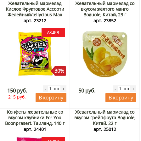
Жевательный мармелад
Жевательный мармелад со
Кислое Фруктовое Ассорти
вкусом жёлтого манго
Желейный/Jellycious Max
Boguole, Китай, 23 г
Sour Lotte, Корея, 51 г Акция
арт. 23212
арт. 23852
30%
шт
шт
-
+
-
+
150 руб.
50 руб.
215 руб.
В корзину
В корзину
Конфеты жевательные со
Жевательный мармелад со
вкусом клубники For You
вкусом грейпфрута Boguole,
Boonprasert, Таиланд, 140 г
Китай, 22 г
Акция
арт. 24401
арт. 25012