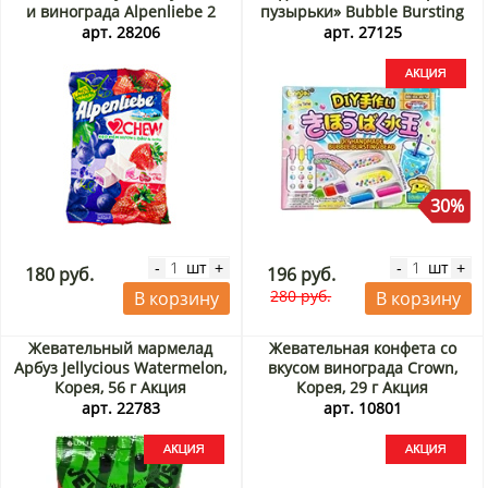
и винограда Alpenliebe 2
пузырьки» Bubble Bursting
Chew, Вьетнам, 84 г
Bead Guandong Lefen,
арт. 28206
арт. 27125
Китай, 14 г Акция
30%
шт
шт
-
+
-
+
180 руб.
196 руб.
280 руб.
В корзину
В корзину
Жевательный мармелад
Жевательная конфета со
Арбуз Jellycious Watermelon,
вкусом винограда Crown,
Корея, 56 г Акция
Корея, 29 г Акция
арт. 22783
арт. 10801