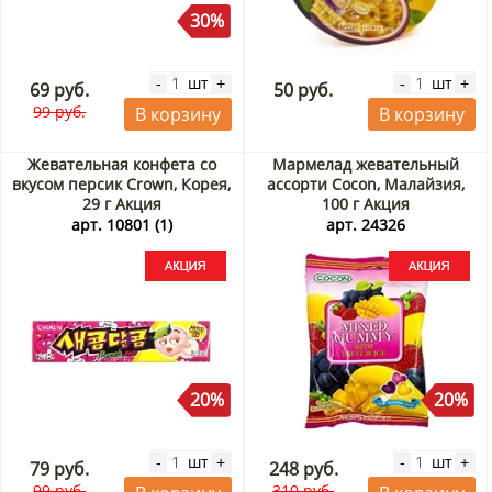
30%
шт
шт
-
+
-
+
69 руб.
50 руб.
99 руб.
В корзину
В корзину
Жевательная конфета со
Мармелад жевательный
вкусом персик Crown, Корея,
ассорти Cocon, Малайзия,
29 г Акция
100 г Акция
арт. 10801 (1)
арт. 24326
20%
20%
шт
шт
-
+
-
+
79 руб.
248 руб.
99 руб.
310 руб.