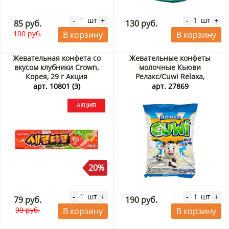
шт
шт
-
+
-
+
85 руб.
130 руб.
100 руб.
В корзину
В корзину
Жевательная конфета со
Жевательные конфеты
вкусом клубники Crown,
молочные Кьюви
Корея, 29 г Акция
Релакс/Cuwi Relaxa,
Индонезия, 125 г
арт. 10801 (3)
арт. 27869
20%
шт
шт
-
+
-
+
79 руб.
190 руб.
99 руб.
В корзину
В корзину