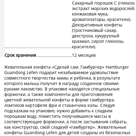
Сахарный порошок С (глюкоза
экстракт морских водорослей,
конжаковая мука,
ароматизаторы, красители).
Декоративные конфеты
(тростниковый сахар,
декстроза, кукурузный
крахмал, сироп глюкозы,
красители).
Срок хранения
12 месяцев
Жевательная конфета «Сделай сам: Гамбургер» Hamburger
Guandong Lefen подарит незабываемое удовольствие
совместного творчества мамы и ребенка, в результате
которого малыш получит в награду созданное своими
руками лакомство. В упаковке находятся специальные
формочки, а также компоненты для приготовления
цветной жевательной конфеты в форме гамбургера,
ломтиков картофеля фри и стаканчика колы. Следуя
подсказкам на упаковке, нужно добавить к сладким
порошкам воду, поместить получившиеся массы в
соответствующие формочки, а после застывания собрать,
как конструктор, свой сладкий «гамбургер». Жевательные
конфеты Guandong Lefen для детей созданы из безопасных