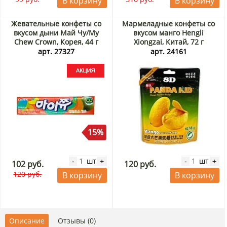
В корзину
В корзину
Жевательные конфеты со
Мармеладные конфеты со
вкусом дыни Май Чу/My
вкусом манго Hengli
Chew Crown, Корея, 44 г
Xiongzai, Китай, 72 г
Акция
арт. 27327
арт. 24161
15%
шт
шт
-
+
-
+
102 руб.
120 руб.
120 руб.
В корзину
В корзину
Описание
Отзывы (0)