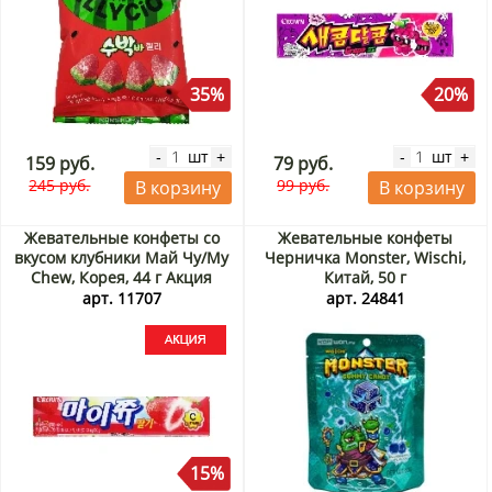
35%
20%
шт
шт
-
+
-
+
159 руб.
79 руб.
245 руб.
99 руб.
В корзину
В корзину
Жевательные конфеты со
Жевательные конфеты
вкусом клубники Май Чу/My
Черничка Monster, Wischi,
Chew, Корея, 44 г Акция
Китай, 50 г
арт. 11707
арт. 24841
15%