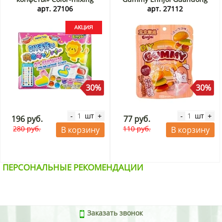
Candy Guandong Lefen,
Lefen, Китай, 50 г. Срок до
арт. 27106
арт. 27112
Китай, 26 г Акция
01.09.2026. Распродажа
30%
30%
шт
шт
-
+
-
+
196 руб.
77 руб.
280 руб.
110 руб.
В корзину
В корзину
ПЕРСОНАЛЬНЫЕ РЕКОМЕНДАЦИИ
Заказать звонок