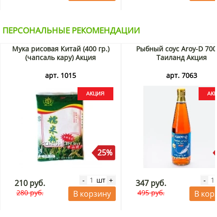
ПЕРСОНАЛЬНЫЕ РЕКОМЕНДАЦИИ
Мука рисовая Китай (400 гр.)
Рыбный соус Aroy-D 700
(чапсаль кару) Акция
Таиланд Акция
арт. 1015
арт. 7063
25%
шт
-
+
-
210 руб.
347 руб.
280 руб.
495 руб.
В корзину
В кор