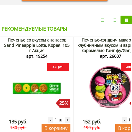
РЕКОМЕНДУЕМЫЕ ТОВАРЫ
Печенье со вкусом ананасов
Печенье-сэндвич макар
Sand Pineapple Lotte, Корея, 105
клубничным вкусом и взр
г Акция
карамелью Ганг-фу/Gang
Китай, 80 г ведро Акц
арт. 19254
арт. 26607
25%
шт
-
+
-
135 руб.
152 руб.
180 руб.
190 руб.
В корзину
В кор