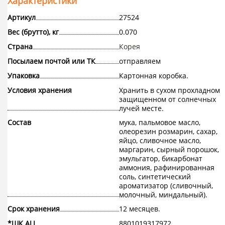
Характеристики
Артикул
27524
Вес (брутто), кг
0.070
Страна
Корея
Посылаем почтой или ТК
отправляем
Упаковка
Картонная коробка.
Условия хранения
Хранить в сухом прохладном
защищенном от солнечных
лучей месте.
Состав
мука, пальмовое масло,
олеорезин розмарин, сахар,
яйцо, сливочное масло,
маргарин, сырный порошок,
эмульгатор, бикарбонат
аммония, рафинированная
соль, синтетический
ароматизатор (сливочный,
молочный, миндальный).
Срок хранения
12 месяцев.
*ШК ALL
8801019317972