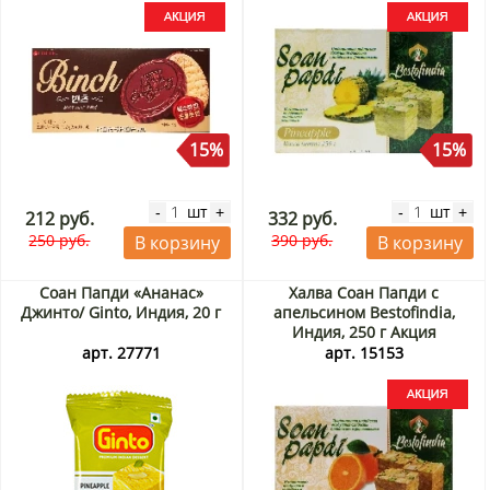
15%
15%
шт
шт
-
+
-
+
212 руб.
332 руб.
250 руб.
390 руб.
В корзину
В корзину
Соан Папди «Ананас»
Халва Соан Папди с
Джинто/ Ginto, Индия, 20 г
апельсином Bestofindia,
Индия, 250 г Акция
арт. 27771
арт. 15153