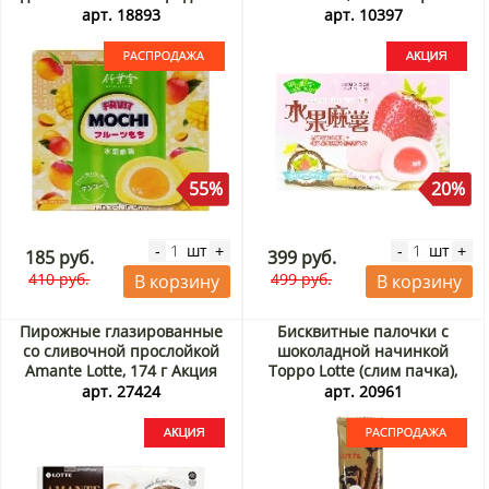
арт. 18893
арт. 10397
55%
20%
шт
шт
-
+
-
+
185 руб.
399 руб.
410 руб.
499 руб.
В корзину
В корзину
Пирожные глазированные
Бисквитные палочки с
со сливочной прослойкой
шоколадной начинкой
Amante Lotte, 174 г Акция
Toppo Lotte (слим пачка),
Таиланд, 11 г. Срок до
арт. 27424
арт. 20961
31.08.2026. Распродажа