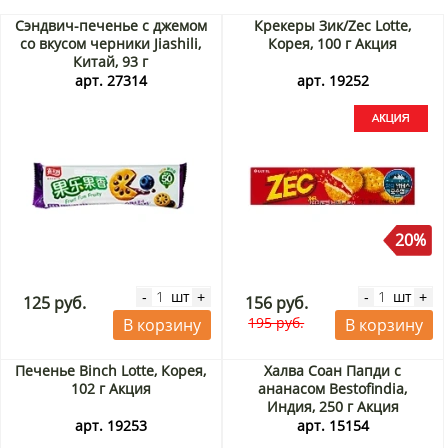
Сэндвич-печенье с джемом
Крекеры Зик/Zec Lotte,
со вкусом черники Jiashili,
Корея, 100 г Акция
Китай, 93 г
арт. 27314
арт. 19252
20%
шт
шт
-
+
-
+
125 руб.
156 руб.
195 руб.
В корзину
В корзину
Печенье Binch Lotte, Корея,
Халва Соан Папди с
102 г Акция
ананасом Bestofindia,
Индия, 250 г Акция
арт. 19253
арт. 15154