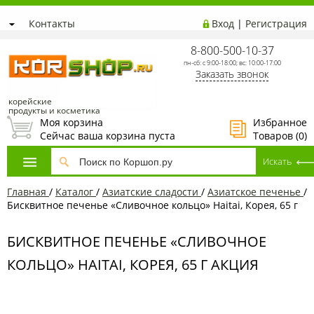
Контакты
Вход
|
Регистрация
8-800-500-10-37
пн-сб: с 9:00-18:00; вс: 10:00-17:00
Заказать звонок
корейские
продукты и косметика
Моя корзина
Избранное
Сейчас ваша корзина пуста
Товаров (
0
)
Главная
/
Каталог
/
Азиатcкие сладости
/
Азиатское печенье
/
Бисквитное печенье «Сливочное кольцо» Haitai, Корея, 65 г
БИСКВИТНОЕ ПЕЧЕНЬЕ «СЛИВОЧНОЕ
КОЛЬЦО» HAITAI, КОРЕЯ, 65 Г АКЦИЯ