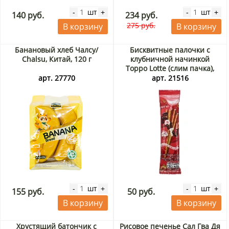
шт
шт
-
+
-
+
140 руб.
234 руб.
275 руб.
В корзину
В корзину
Банановый хлеб Чалсу/
Бисквитные палочки с
Chalsu, Китай, 120 г
клубничной начинкой
Toppo Lotte (слим пачка),
Таиланд, 11 г
арт. 27770
арт. 21516
шт
шт
-
+
-
+
155 руб.
50 руб.
В корзину
В корзину
Хрустящий батончик с
Рисовое печенье Сал Гва Дя