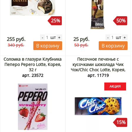
25%
50%
шт
шт
-
+
-
+
255 руб.
25 руб.
340 руб.
50 руб.
В корзину
В корзину
Соломка в глазури Клубника
Песочное печенье с
Пеперо Pepero Lotte, Корея,
кусочками шоколада Чик
32 г
Чок/Chic Choc Lotte, Корея,
90 г Акция
арт. 23572
арт. 11719
15%