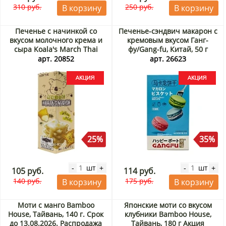
310 руб.
250 руб.
В корзину
В корзину
Печенье с начинкой со
Печенье-сэндвич макарон с
вкусом молочного крема и
кремовым вкусом Ганг-
сыра Koala's March Thai
фу/Gang-fu, Китай, 50 г
Lotte, Таиланд, 37 г Акция
Акция
арт. 20852
арт. 26623
25%
35%
шт
шт
-
+
-
+
105 руб.
114 руб.
140 руб.
175 руб.
В корзину
В корзину
Моти с манго Bamboo
Японские моти со вкусом
House, Тайвань, 140 г. Срок
клубники Bamboo House,
до 13.08.2026. Распродажа
Тайвань, 180 г Акция