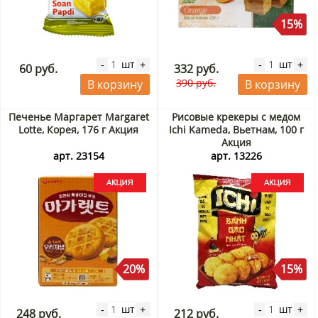
15%
шт
шт
-
+
-
+
60 руб.
332 руб.
390 руб.
В корзину
В корзину
Печенье Маргарет Margaret
Рисовые крекеры с медом
Lotte, Корея, 176 г Акция
Ichi Kameda, Вьетнам, 100 г
Акция
арт. 23154
арт. 13226
20%
15%
шт
шт
-
+
-
+
248 руб.
212 руб.