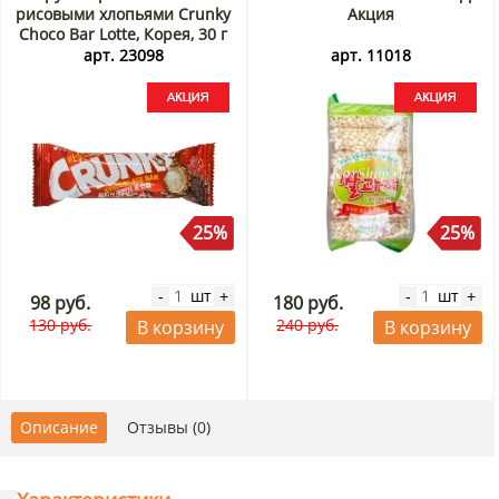
рисовыми хлопьями Crunky
Акция
Choco Bar Lotte, Корея, 30 г
Акция
арт. 23098
арт. 11018
25%
25%
шт
шт
-
+
-
+
98 руб.
180 руб.
130 руб.
240 руб.
В корзину
В корзину
Описание
Отзывы (0)