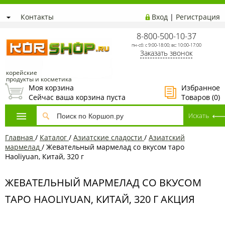
Контакты
Вход
|
Регистрация
8-800-500-10-37
пн-сб: с 9:00-18:00; вс: 10:00-17:00
Заказать звонок
корейские
продукты и косметика
Моя корзина
Избранное
Сейчас ваша корзина пуста
Товаров (
0
)
Главная
/
Каталог
/
Азиатcкие сладости
/
Азиатский
мармелад
/
Жевательный мармелад со вкусом таро
Haoliyuan, Китай, 320 г
ЖЕВАТЕЛЬНЫЙ МАРМЕЛАД СО ВКУСОМ
ТАРО HAOLIYUAN, КИТАЙ, 320 Г АКЦИЯ