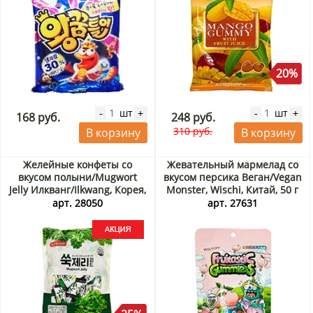
20%
шт
шт
-
+
-
+
168 руб.
248 руб.
310 руб.
В корзину
В корзину
Желейные конфеты со
Жевательный мармелад со
вкусом полыни/Mugwort
вкусом персика Веган/Vegan
Jelly Илкванг/Ilkwang, Корея,
Monster, Wischi, Китай, 50 г
280 г Акция
арт. 28050
арт. 27631