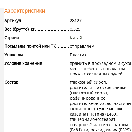
Характеристики
Артикул
28127
Вес (брутто), кг
0.325
Страна
Китай
Посылаем почтой или ТК
отправляем
Упаковка
Пластик.
Условия хранения
Хранить в прохладном и сухо
месте, избегать попадания
прямых солнечных лучей.
Состав
глюкозный сироп,
растительные сухие сливки
(глюкозный сироп,
рафинированное
растительное масло (частичн
окисленное), сухое молоко,
казеинат натрия (Е469),
глицерилмоностеарат,
стеароил-2-лактилат натрия
(Е481), гидроксид калия (E525),