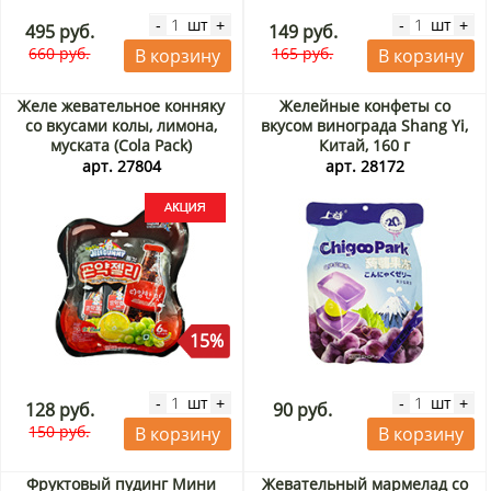
шт
шт
-
+
-
+
495 руб.
149 руб.
660 руб.
165 руб.
В корзину
В корзину
Желе жевательное конняку
Желейные конфеты со
со вкусами колы, лимона,
вкусом винограда Shang Yi,
муската (Cola Pack)
Китай, 160 г
JeleGummy KioKio Star Food,
арт. 27804
арт. 28172
Индонезия, 150 г Акция
15%
шт
шт
-
+
-
+
128 руб.
90 руб.
150 руб.
В корзину
В корзину
Фруктовый пудинг Мини
Жевательный мармелад со