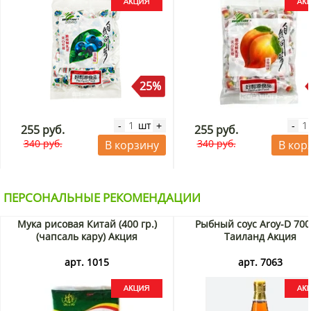
25%
шт
-
+
-
255 руб.
255 руб.
340 руб.
340 руб.
В корзину
В кор
ПЕРСОНАЛЬНЫЕ РЕКОМЕНДАЦИИ
Мука рисовая Китай (400 гр.)
Рыбный соус Aroy-D 700
(чапсаль кару) Акция
Таиланд Акция
арт. 1015
арт. 7063