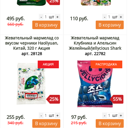
25%
шт
шт
-
+
-
+
495 руб.
110 руб.
660 руб.
В корзину
В корзину
Жевательный мармелад со
Жевательный мармелад
вкусом черники Haoliyuan,
Клубника и Апельсин
Китай, 320 г Акция
Желейный/Jellycious Shark
Lotte, Корея, 70 г. Срок до
арт. 28128
арт. 22782
07.09.2026. Распродажа
25%
55%
шт
шт
-
+
-
+
255 руб.
97 руб.
340 руб.
215 руб.
В корзину
В корзину