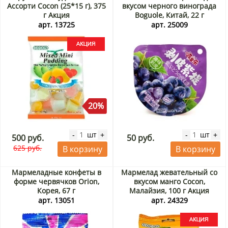
Ассорти Cocon (25*15 г), 375
вкусом черного винограда
г Акция
Boguole, Китай, 22 г
арт. 13725
арт. 25009
20%
шт
шт
-
+
-
+
500 руб.
50 руб.
625 руб.
В корзину
В корзину
Мармеладные конфеты в
Мармелад жевательный со
форме червячков Orion,
вкусом манго Cocon,
Корея, 67 г
Малайзия, 100 г Акция
арт. 13051
арт. 24329