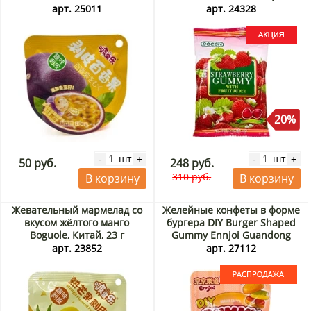
арт. 25011
арт. 24328
20%
шт
шт
-
+
-
+
50 руб.
248 руб.
310 руб.
В корзину
В корзину
Жевательный мармелад со
Желейные конфеты в форме
вкусом жёлтого манго
бургера DIY Burger Shaped
Boguole, Китай, 23 г
Gummy Ennjoi Guandong
Lefen, Китай, 50 г. Срок до
арт. 23852
арт. 27112
01.09.2026. Распродажа