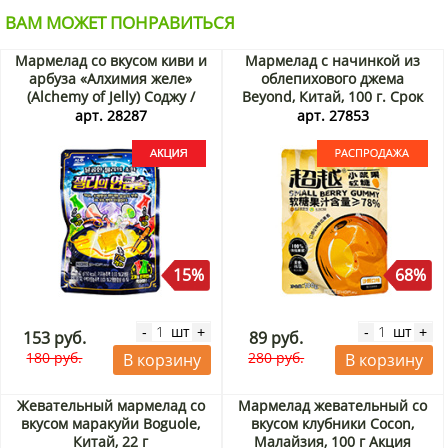
ВАМ МОЖЕТ ПОНРАВИТЬСЯ
Мармелад со вкусом киви и
Мармелад с начинкой из
арбуза «Алхимия желе»
облепихового джема
(Alchemy of Jelly) Соджу /
Beyond, Китай, 100 г. Срок
Seoju, Корея, 42 г Акция
до 10.08.2026. Распродажа
арт. 28287
арт. 27853
15%
68%
шт
шт
-
+
-
+
153 руб.
89 руб.
180 руб.
280 руб.
В корзину
В корзину
Жевательный мармелад со
Мармелад жевательный со
вкусом маракуйи Boguole,
вкусом клубники Cocon,
Китай, 22 г
Малайзия, 100 г Акция