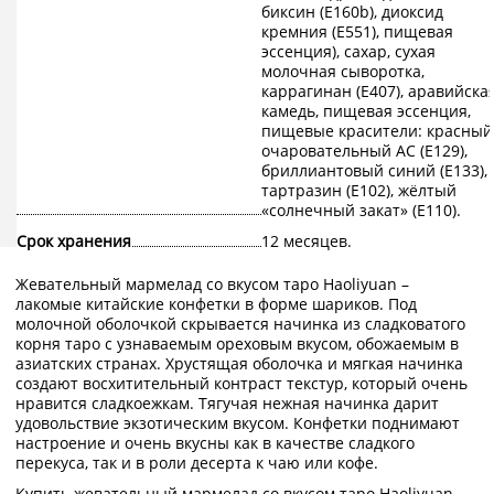
биксин (Е160b), диоксид
кремния (E551), пищевая
эссенция), сахар, сухая
молочная сыворотка,
каррагинан (Е407), аравийска
камедь, пищевая эссенция,
пищевые красители: красный
очаровательный АС (Е129),
бриллиантовый синий (Е133),
тартразин (Е102), жёлтый
«солнечный закат» (E110).
Срок хранения
12 месяцев.
Жевательный мармелад со вкусом таро Haoliyuan –
лакомые китайские конфетки в форме шариков. Под
молочной оболочкой скрывается начинка из сладковатого
корня таро с узнаваемым ореховым вкусом, обожаемым в
азиатских странах. Хрустящая оболочка и мягкая начинка
создают восхитительный контраст текстур, который очень
нравится сладкоежкам. Тягучая нежная начинка дарит
удовольствие экзотическим вкусом. Конфетки поднимают
настроение и очень вкусны как в качестве сладкого
перекуса, так и в роли десерта к чаю или кофе.
Купить жевательный мармелад со вкусом таро Haoliyuan