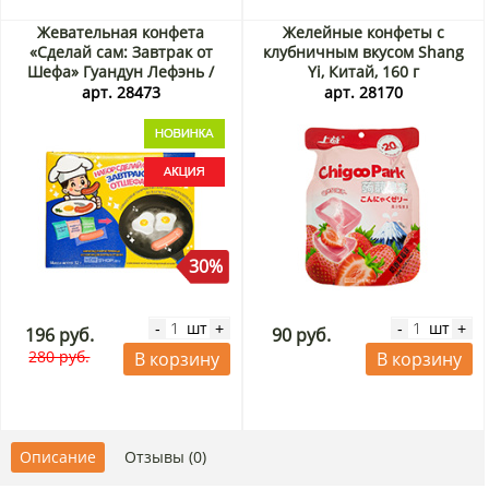
Жевательная конфета
Желейные конфеты с
«Сделай сам: Завтрак от
клубничным вкусом Shang
Шефа» Гуандун Лефэнь /
Yi, Китай, 160 г
Guandong Lefen, Китай, 32 г
арт. 28473
арт. 28170
Акция
30%
шт
шт
-
+
-
+
196 руб.
90 руб.
280 руб.
В корзину
В корзину
Описание
Отзывы (0)