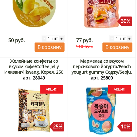
30%
шт
шт
-
+
-
+
50 руб.
77 руб.
110 руб.
В корзину
В корзину
Желейные конфеты со
Мармелад со вкусом
вкусом кофе/Coffee Jelly
персикового йогурта/Peach
Илкванг/Ilkwang, Корея, 250
yougurt gummy Соджу/Seoju,
г Акция
Корея, 50 г Акция
арт. 28049
арт. 25800
25%
10%