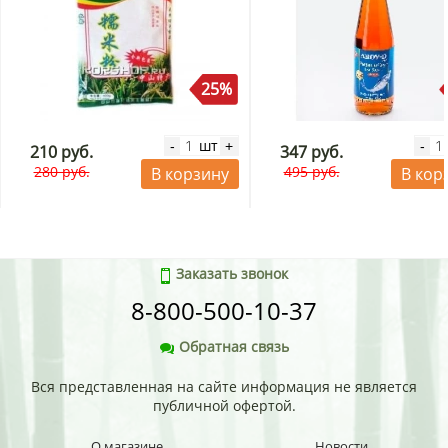
25%
шт
-
+
-
210 руб.
347 руб.
280 руб.
495 руб.
В корзину
В кор
Заказать звонок
8-800-500-10-37
Обратная связь
Вся представленная на сайте информация не является
публичной офертой.
О магазине
Новости