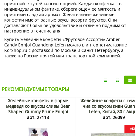
приятной тягучей консистенцией. Каждая конфетка – в
индивидуальном фантике, сберегающем ее мягкость и
приятный сладкий аромат. Жевательные желейные
конфетки имеют разные вкусы ассорти фруктов. Они
доставляют большое удовольствие и отлично поднимают
настроение в течение дня.
Купить желейные конфеты «Фрутовое Ассорти» Amber
Candy Ennjoi Guandong Lefen можно в интернет-магазине
KorShop.ru с доставкой по Москве и Санкт-Петербургу, а
также по России почтой или транспортной компанией.
РЕКОМЕНДУЕМЫЕ ТОВАРЫ
Желейные конфеты в форме
Желейные конфеты с сем
медведя со вкусом сливы Bear
чиа со вкусом киви Guan
Shaped Gummy Prune Ennjoi
Lefen, Китай, 80 г Акц
Guandong Lefen, Китай, 50 г.
арт. 27118
арт. 26099
Срок до 01.09.2026. Распродажа