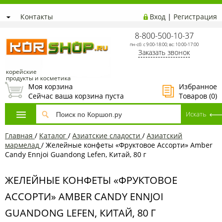
Контакты
Вход
|
Регистрация
8-800-500-10-37
пн-сб: с 9:00-18:00; вс: 10:00-17:00
Заказать звонок
корейские
продукты и косметика
Моя корзина
Избранное
Сейчас ваша корзина пуста
Товаров (
0
)
Главная
/
Каталог
/
Азиатcкие сладости
/
Азиатский
мармелад
/
Желейные конфеты «Фруктовое Ассорти» Amber
Candy Ennjoi Guandong Lefen, Китай, 80 г
ЖЕЛЕЙНЫЕ КОНФЕТЫ «ФРУКТОВОЕ
АССОРТИ» AMBER CANDY ENNJOI
GUANDONG LEFEN, КИТАЙ, 80 Г