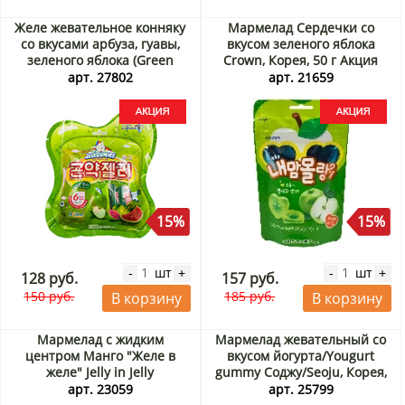
Желе жевательное конняку
Мармелад Сердечки со
со вкусами арбуза, гуавы,
вкусом зеленого яблока
зеленого яблока (Green
Crown, Корея, 50 г Акция
Pack) JeleGummy KioKio Star
арт. 27802
арт. 21659
Food, Индонезия, 150 г
Акция
15%
15%
шт
шт
-
+
-
+
128 руб.
157 руб.
150 руб.
185 руб.
В корзину
В корзину
Мармелад с жидким
Мармелад жевательный со
центром Манго "Желе в
вкусом йогурта/Yougurt
желе" Jelly in Jelly
gummy Соджу/Seoju, Корея,
Соджу/Seoju, Корея, 26 г
50 г
арт. 23059
арт. 25799
Акция