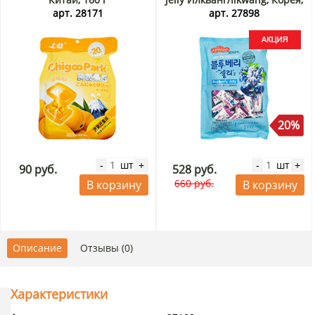
280 г Акция
арт. 28171
арт. 27898
20%
шт
шт
-
+
-
+
90 руб.
528 руб.
660 руб.
В корзину
В корзину
Описание
Отзывы (0)
Характеристики