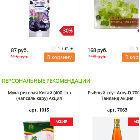
30%
шт
-
+
-
87 руб.
168 руб.
125 руб.
198 руб.
В корзину
В кор
ПЕРСОНАЛЬНЫЕ РЕКОМЕНДАЦИИ
Мука рисовая Китай (400 гр.)
Рыбный соус Aroy-D 700
(чапсаль кару) Акция
Таиланд Акция
арт. 1015
арт. 7063