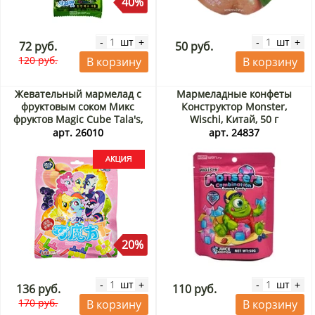
40%
шт
шт
-
+
-
+
72 руб.
50 руб.
120 руб.
В корзину
В корзину
Жевательный мармелад с
Мармеладные конфеты
фруктовым соком Микс
Конструктор Monster,
фруктов Magic Cube Tala's,
Wischi, Китай, 50 г
Китай, 60 г Акция
арт. 26010
арт. 24837
20%
шт
шт
-
+
-
+
136 руб.
110 руб.
170 руб.
В корзину
В корзину