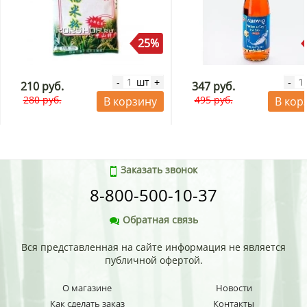
25%
шт
-
+
-
210 руб.
347 руб.
280 руб.
495 руб.
В корзину
В кор
Заказать звонок
8-800-500-10-37
Обратная связь
Вся представленная на сайте информация не является
публичной офертой.
О магазине
Новости
Как сделать заказ
Контакты