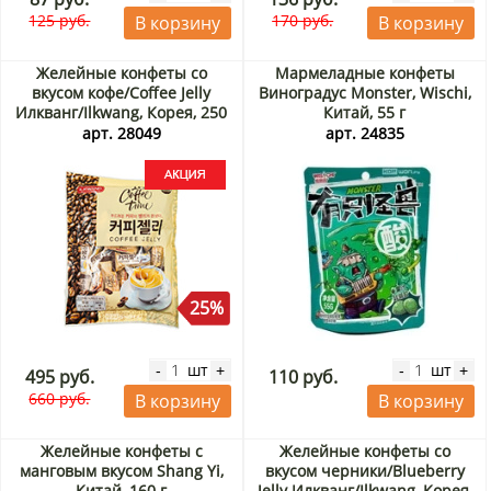
125 руб.
170 руб.
В корзину
В корзину
Желейные конфеты со
Мармеладные конфеты
вкусом кофе/Coffee Jelly
Виноградус Monster, Wischi,
Илкванг/Ilkwang, Корея, 250
Китай, 55 г
г Акция
арт. 28049
арт. 24835
25%
шт
шт
-
+
-
+
495 руб.
110 руб.
660 руб.
В корзину
В корзину
Желейные конфеты с
Желейные конфеты со
манговым вкусом Shang Yi,
вкусом черники/Blueberry
Китай, 160 г
Jelly Илкванг/Ilkwang, Корея,