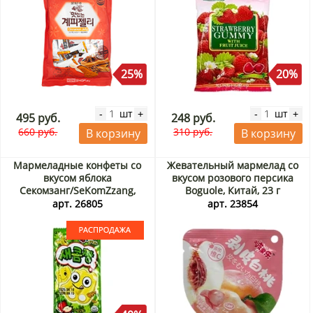
25%
20%
шт
шт
-
+
-
+
495 руб.
248 руб.
660 руб.
310 руб.
В корзину
В корзину
Мармеладные конфеты со
Жевательный мармелад со
вкусом яблока
вкусом розового персика
Секомзанг/SeKomZzang,
Boguole, Китай, 23 г
Корея, 35 г. Срок до
арт. 26805
арт. 23854
15.09.2026. Распродажа