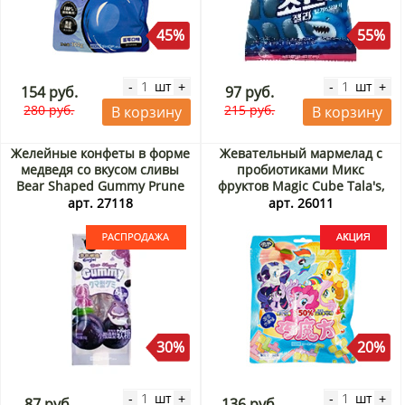
45%
55%
шт
шт
-
+
-
+
154 руб.
97 руб.
280 руб.
215 руб.
В корзину
В корзину
Желейные конфеты в форме
Жевательный мармелад с
медведя со вкусом сливы
пробиотиками Микс
Bear Shaped Gummy Prune
фруктов Magic Cube Tala's,
Ennjoi Guandong Lefen,
Китай, 60 г Акция
арт. 27118
арт. 26011
Китай, 50 г. Срок до
01.09.2026. Распродажа
30%
20%
шт
шт
-
+
-
+
87 руб.
136 руб.