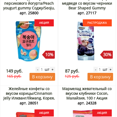
персикового йогурта/Peach
медведя со вкусом черники
yougurt gummy Соджу/Seoju,
Bear Shaped Gummy
Корея, 50 г Акция
Blueberry Ennjoi Guandong
арт. 25800
арт. 27117
Lefen, Китай, 50 г. Срок до
01.09.2026. Распродажа
10%
30%
шт
шт
-
+
-
+
149 руб.
87 руб.
165 руб.
125 руб.
В корзину
В корзину
Желейные конфеты со
Мармелад жевательный со
вкусом корицы/Cinnamon
вкусом клубники Cocon,
Jelly Илкванг/Ilkwang, Корея,
Малайзия, 100 г Акция
280 г Акция
арт. 28051
арт. 24328