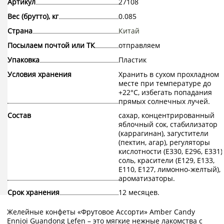
Артикул
27108
Вес (брутто), кг
0.085
Страна
Китай
Посылаем почтой или ТК
отправляем
Упаковка
Пластик
Условия хранения
Хранить в сухом прохладном
месте при температуре до
+22°С, избегать попадания
прямых солнечных лучей.
Состав
сахар, концентрированный
яблочный сок, стабилизатор
(каррагинан), загустители
(пектин, агар), регуляторы
кислотности (Е330, Е296, Е331),
соль, красители (Е129, Е133,
Е110, Е127, лимонно-желтый),
ароматизаторы.
Срок хранения
12 месяцев.
Желейные конфеты «Фрутовое Ассорти» Amber Candy
Ennjoi Guandong Lefen – это мягкие нежные лакомства с