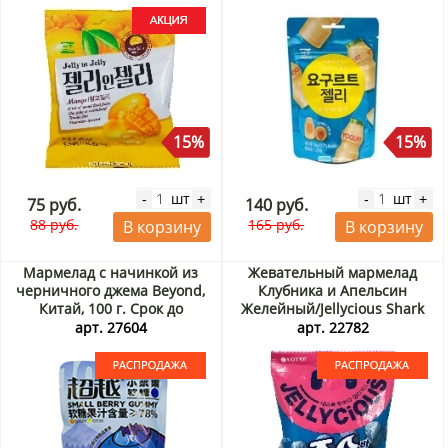
15%
15%
шт
шт
-
+
-
+
75 руб.
140 руб.
88 руб.
165 руб.
В корзину
В корзину
Мармелад с начинкой из
Жевательный мармелад
черничного джема Beyond,
Клубника и Апельсин
Китай, 100 г. Срок до
Желейный/Jellycious Shark
05.09.2026. Распродажа
Lotte, Корея, 70 г. Срок до
арт. 27604
арт. 22782
07.09.2026. Распродажа