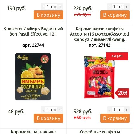
шт
шт
-
+
-
+
190 руб.
220 руб.
275 руб.
В корзину
В корзину
Конфеты Имбирь Бодрящий
Карамельные конфеты
Bon Pastil Effective, 12 г
Ассорти (16 вкусов)/Assorted
Candy2 Илкванг/Ilkwang,
Корея, 280 г Акция
арт. 22744
арт. 27142
20%
шт
шт
-
+
-
+
48 руб.
528 руб.
660 руб.
В корзину
В корзину
Карамель на палочке
Кофейные конфеты