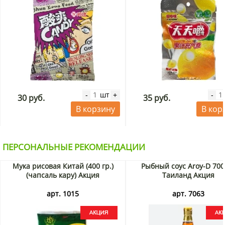
шт
-
+
-
30 руб.
35 руб.
В корзину
В кор
ПЕРСОНАЛЬНЫЕ РЕКОМЕНДАЦИИ
Мука рисовая Китай (400 гр.)
Рыбный соус Aroy-D 700
(чапсаль кару) Акция
Таиланд Акция
арт. 1015
арт. 7063