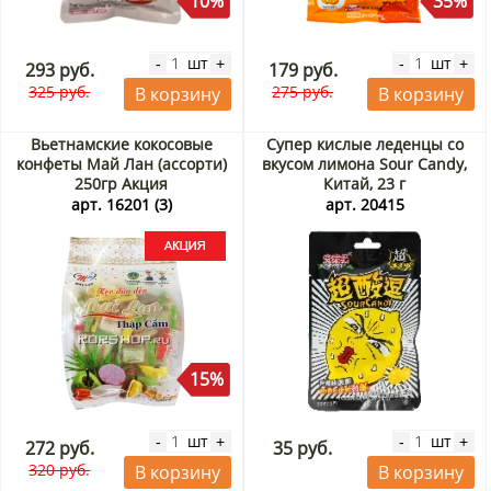
10%
35%
шт
шт
-
+
-
+
293 руб.
179 руб.
325 руб.
275 руб.
В корзину
В корзину
Вьетнамские кокосовые
Супер кислые леденцы со
конфеты Май Лан (ассорти)
вкусом лимона Sour Candy,
250гр Акция
Китай, 23 г
арт. 16201 (3)
арт. 20415
15%
шт
шт
-
+
-
+
272 руб.
35 руб.
320 руб.
В корзину
В корзину