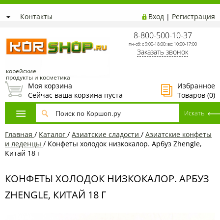
Контакты
Вход
|
Регистрация
8-800-500-10-37
пн-сб: с 9:00-18:00; вс: 10:00-17:00
Заказать звонок
корейские
продукты и косметика
Моя корзина
Избранное
Сейчас ваша корзина пуста
Товаров (
0
)
Главная
/
Каталог
/
Азиатcкие сладости
/
Азиатские конфеты
и леденцы
/
Конфеты холодок низкокалор. Арбуз Zhengle,
Китай 18 г
КОНФЕТЫ ХОЛОДОК НИЗКОКАЛОР. АРБУЗ
ZHENGLE, КИТАЙ 18 Г