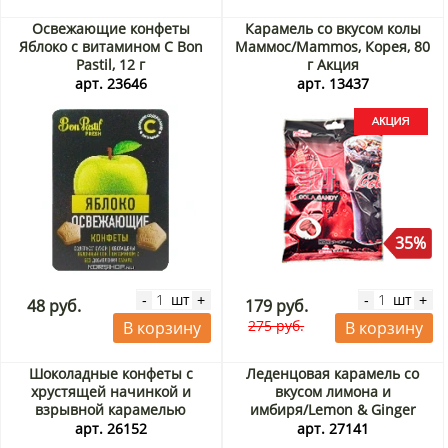
Освежающие конфеты
Карамель со вкусом колы
Яблоко с витамином С Bon
Маммос/Mammos, Корея, 80
Pastil, 12 г
г Акция
арт. 23646
арт. 13437
35%
шт
шт
-
+
-
+
48 руб.
179 руб.
275 руб.
В корзину
В корзину
Шоколадные конфеты с
Леденцовая карамель со
хрустящей начинкой и
вкусом лимона и
взрывной карамелью
имбиря/Lemon & Ginger
Аолигей/Aoligei MALLORY,
Candy Илкванг/Ilkwang,
арт. 26152
арт. 27141
Китай, 108 г Акция
Корея, 250 г Акция