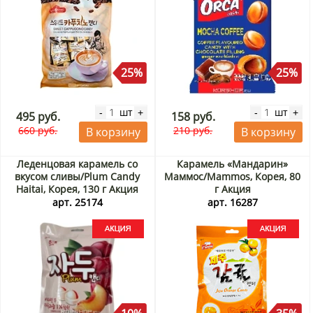
25%
25%
шт
шт
-
+
-
+
495 руб.
158 руб.
660 руб.
210 руб.
В корзину
В корзину
Леденцовая карамель со
Карамель «Мандарин»
вкусом сливы/Plum Candy
Маммос/Mammos, Корея, 80
Haitai, Корея, 130 г Акция
г Акция
арт. 25174
арт. 16287