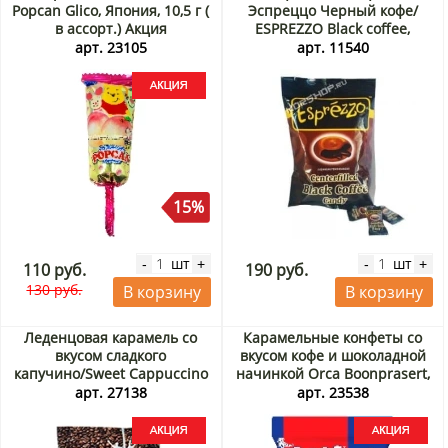
Popcan Glico, Япония, 10,5 г (
Эспреццо Черный кофе/
в ассорт.) Акция
ESPREZZO Black coffee,
Индонезия 150 г
арт. 23105
арт. 11540
15%
шт
шт
-
+
-
+
110 руб.
190 руб.
130 руб.
В корзину
В корзину
Леденцовая карамель со
Карамельные конфеты со
вкусом сладкого
вкусом кофе и шоколадной
капучино/Sweet Cappuccino
начинкой Orca Boonprasert,
Candy Илкванг/Ilkwang,
Таиланд, 140 г Акция
арт. 27138
арт. 23538
Корея, 280 г Акция