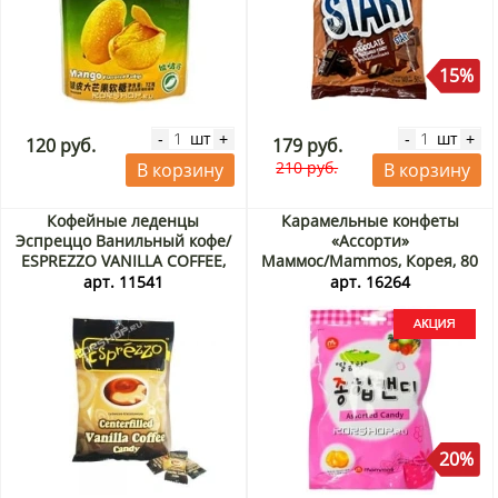
15%
шт
шт
-
+
-
+
120 руб.
179 руб.
210 руб.
В корзину
В корзину
Кофейные леденцы
Карамельные конфеты
Эспреццо Ванильный кофе/
«Ассорти»
ESPREZZO VANILLA COFFEE,
Маммос/Mammos, Корея, 80
Индонезия 150 г
г Акция
арт. 11541
арт. 16264
20%