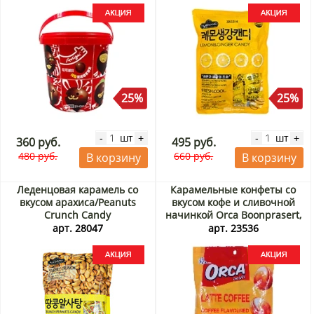
25%
25%
шт
шт
-
+
-
+
360 руб.
495 руб.
480 руб.
660 руб.
В корзину
В корзину
Леденцовая карамель со
Карамельные конфеты со
вкусом арахиса/Peanuts
вкусом кофе и сливочной
Crunch Candy
начинкой Orca Boonprasert,
Илкванг/Ilkwang, Корея, 250
Таиланд, 140 г Акция
арт. 28047
арт. 23536
г Акция