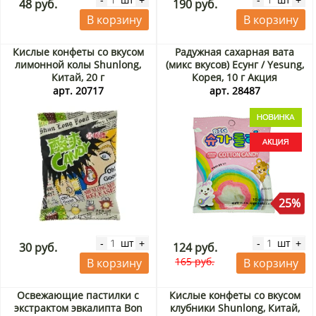
-
+
-
+
48 руб.
190 руб.
В корзину
В корзину
Кислые конфеты со вкусом
Радужная сахарная вата
лимонной колы Shunlong,
(микс вкусов) Есунг / Yesung,
Китай, 20 г
Корея, 10 г Акция
арт. 20717
арт. 28487
25%
шт
шт
-
+
-
+
30 руб.
124 руб.
165 руб.
В корзину
В корзину
Освежающие пастилки с
Кислые конфеты со вкусом
экстрактом эвкалипта Bon
клубники Shunlong, Китай,