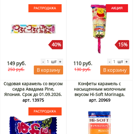
40%
15%
шт
шт
-
+
-
+
149 руб.
110 руб.
250 руб.
130 руб.
В корзину
В корзину
Содовая карамель со вкусом
Конфеты карамель с
сидра Авадама Pine,
насыщенным молочным
Япония. Срок до 01.09.2026.
вкусом Hi-Soft Morinaga,
Распродажа
Япония, 58,8 г
арт. 13975
арт. 20969