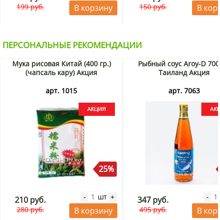
199 руб.
150 руб.
В корзину
В кор
ПЕРСОНАЛЬНЫЕ РЕКОМЕНДАЦИИ
Мука рисовая Китай (400 гр.)
Рыбный соус Aroy-D 700
(чапсаль кару) Акция
Таиланд Акция
арт. 1015
арт. 7063
25%
шт
-
+
-
210 руб.
347 руб.
280 руб.
495 руб.
В корзину
В кор