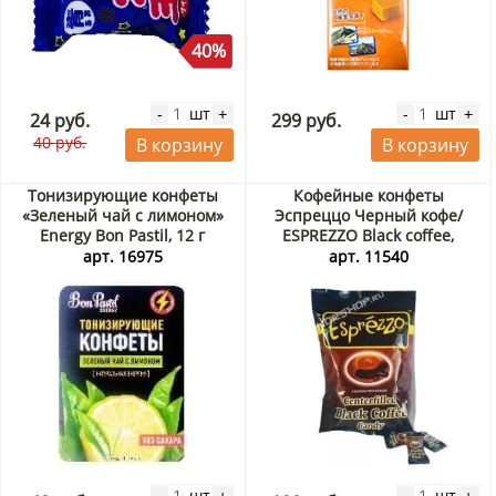
40%
шт
шт
-
+
-
+
24 руб.
299 руб.
40 руб.
В корзину
В корзину
Тонизирующие конфеты
Кофейные конфеты
«Зеленый чай с лимоном»
Эспреццо Черный кофе/
Energy Bon Pastil, 12 г
ESPREZZO Black coffee,
Индонезия 150 г
арт. 16975
арт. 11540
шт
шт