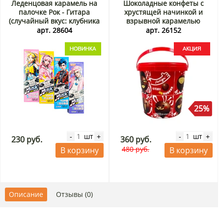
Леденцовая карамель на
Шоколадные конфеты с
палочке Рок - Гитара
хрустящей начинкой и
(случайный вкус: клубника
взрывной карамелью
или персик) Весёлые
Аолигей/Aoligei MALLORY,
арт. 28604
арт. 26152
Конфеты / Candy Fun, Китай,
Китай, 108 г Акция
15 г (1 шт)
25%
шт
шт
-
+
-
+
230 руб.
360 руб.
480 руб.
В корзину
В корзину
Описание
Отзывы (0)