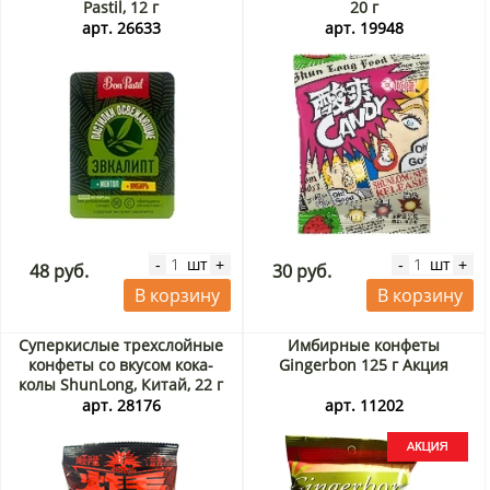
Pastil, 12 г
20 г
арт. 26633
арт. 19948
шт
шт
-
+
-
+
48 руб.
30 руб.
В корзину
В корзину
Суперкислые трехслойные
Имбирные конфеты
конфеты со вкусом кока-
Gingerbon 125 г Акция
колы ShunLong, Китай, 22 г
арт. 28176
арт. 11202