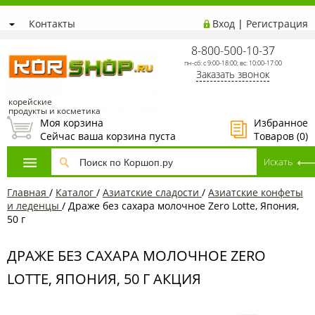
Контакты
Вход
|
Регистрация
8-800-500-10-37
пн-сб: с 9:00-18:00; вс: 10:00-17:00
Заказать звонок
корейские
продукты и косметика
Моя корзина
Избранное
Сейчас ваша корзина пуста
Товаров (
0
)
Главная
/
Каталог
/
Азиатcкие сладости
/
Азиатские конфеты
и леденцы
/
Драже без сахара молочное Zero Lotte, Япония,
50 г
ДРАЖЕ БЕЗ САХАРА МОЛОЧНОЕ ZERO
LOTTE, ЯПОНИЯ, 50 Г АКЦИЯ