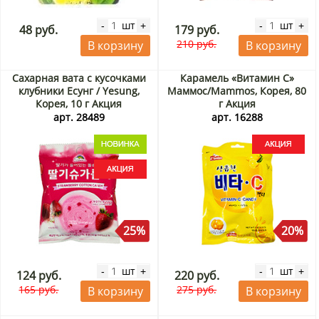
шт
шт
-
+
-
+
48 руб.
179 руб.
210 руб.
В корзину
В корзину
Сахарная вата с кусочками
Карамель «Витамин C»
клубники Есунг / Yesung,
Маммос/Mammos, Корея, 80
Корея, 10 г Акция
г Акция
арт. 28489
арт. 16288
25%
20%
шт
шт
-
+
-
+
124 руб.
220 руб.
165 руб.
275 руб.
В корзину
В корзину