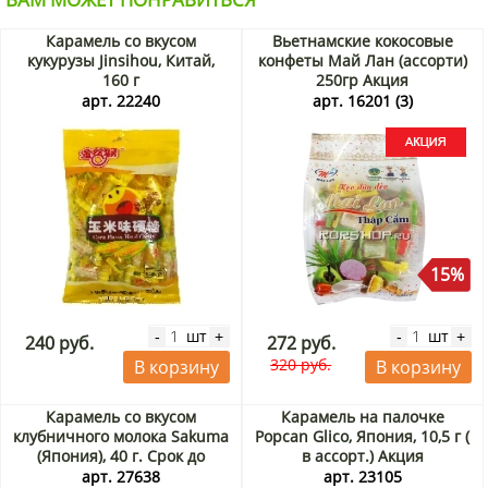
Карамель со вкусом
Вьетнамские кокосовые
кукурузы Jinsihou, Китай,
конфеты Май Лан (ассорти)
160 г
250гр Акция
арт. 22240
арт. 16201 (3)
15%
шт
шт
-
+
-
+
240 руб.
272 руб.
320 руб.
В корзину
В корзину
Карамель со вкусом
Карамель на палочке
клубничного молока Sakuma
Popcan Glico, Япония, 10,5 г (
(Япония), 40 г. Срок до
в ассорт.) Акция
31.08.2026. Распродажа
арт. 27638
арт. 23105