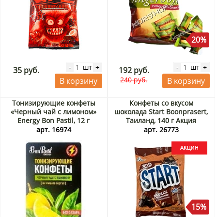
20%
шт
шт
-
+
-
+
35 руб.
192 руб.
240 руб.
В корзину
В корзину
Тонизирующие конфеты
Конфеты со вкусом
«Черный чай с лимоном»
шоколада Start Boonprasert,
Energy Bon Pastil, 12 г
Таиланд, 140 г Акция
арт. 16974
арт. 26773
15%