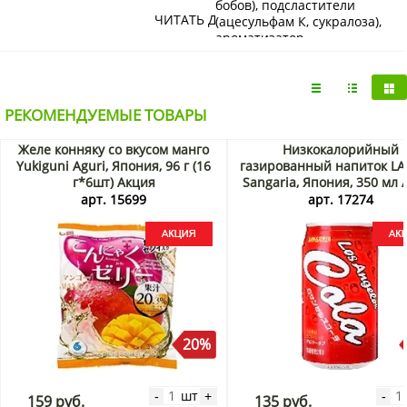
бобов), подсластители
ЧИТАТЬ ДАЛЕЕ
(ацесульфам К, сукралоза),
ароматизатор.
Срок хранения
12 месяцев
*ШК ALL
4903333219834
РЕКОМЕНДУЕМЫЕ ТОВАРЫ
Молочное драже без сахара Zero Lotte порадует ценителей
конфет с насыщенным сливочным вкусом. Крупнейший
Желе конняку со вкусом манго
Низкокалорийный
японский производитель Lotte создал великолепную
Yukiguni Aguri, Япония, 96 г (16
газированный напиток LA
рецептуру конфет с молоком, сливками, молочной
г*6шт) Акция
Sangaria, Япония, 350 мл 
сывороткой и сливочным маслом в составе, при этом
арт. 15699
арт. 17274
убрал из нее сахар, тем самым сделав шикарный подарок
любителям сладостей, которые вынуждены ограничивать
себя в сахаре. Драже имеют плотную, умеренно
сладковатую оболочку и очень вкусную сливочную
начинку. В составе есть даже плавленый сыр, который
придает лакомству пикантную тонкую солоноватую нотку
и делает вкус драже особым и запоминающимся.
Купить молочное драже без сахара Zero Lotte можно в
20%
интернет-магазине KorShop.ru с доставкой по Москве и
Санкт-Петербургу, а также по России почтой или
транспортной компанией.
шт
-
+
-
159 руб.
135 руб.