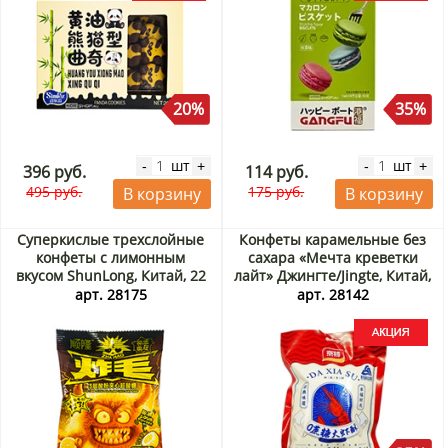
20%
35%
шт
шт
-
+
-
+
396 руб.
114 руб.
495 руб.
175 руб.
В корзину
В корзину
Суперкислые трехслойные
Конфеты карамельные без
конфеты с лимонным
сахара «Мечта креветки
вкусом ShunLong, Китай, 22
лайт» Джингте/Jingte, Китай,
г
308 г Акция
арт. 28175
арт. 28142