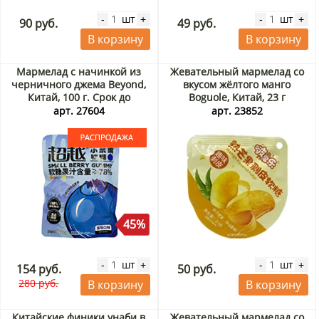
шт
шт
-
+
-
+
90 руб.
49 руб.
В корзину
В корзину
Мармелад с начинкой из
Жевательный мармелад со
черничного джема Beyond,
вкусом жёлтого манго
Китай, 100 г. Срок до
Boguole, Китай, 23 г
05.09.2026. Распродажа
арт. 27604
арт. 23852
45%
шт
шт
-
+
-
+
154 руб.
50 руб.
280 руб.
В корзину
В корзину
Китайские финики унаби в
Жевательный мармелад со