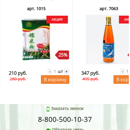
арт. 1015
арт. 7063
25%
шт
-
+
-
210 руб.
347 руб.
280 руб.
495 руб.
В корзину
В кор
Заказать звонок
8-800-500-10-37
Обратная связь