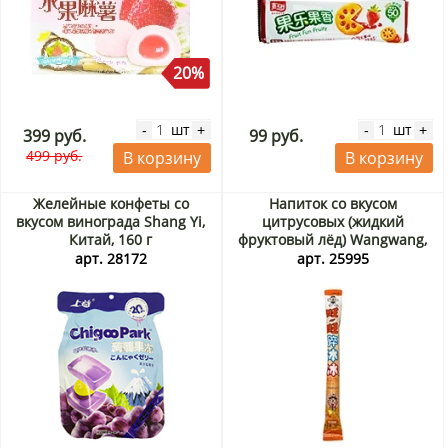
20%
шт
шт
-
+
-
+
399 руб.
99 руб.
499 руб.
В корзину
В корзину
Желейные конфеты со
Напиток со вкусом
вкусом винограда Shang Yi,
цитрусовых (жидкий
Китай, 160 г
фруктовый лёд) Wangwang,
Китай, 78 мл
арт. 28172
арт. 25995