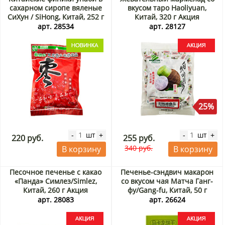
сахарном сиропе вяленые
вкусом таро Haoliyuan,
СиХун / SiHong, Китай, 252 г
Китай, 320 г Акция
арт. 28534
арт. 28127
25%
шт
шт
-
+
-
+
220 руб.
255 руб.
340 руб.
В корзину
В корзину
Песочное печенье с какао
Печенье-сэндвич макарон
«Панда» Симлез/Simlez,
со вкусом чая Матча Ганг-
Китай, 260 г Акция
фу/Gang-fu, Китай, 50 г
Акция
арт. 28083
арт. 26624