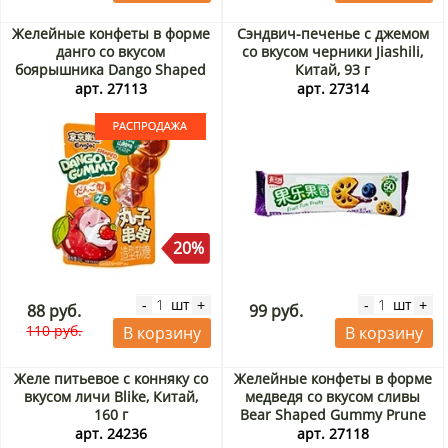
Желейные конфеты в форме
Сэндвич-печенье с джемом
данго со вкусом
со вкусом черники Jiashili,
боярышника Dango Shaped
Китай, 93 г
Gummy Hawthorn Ennjoi
арт. 27113
арт. 27314
Guandong Lefen, Китай, 60 г.
Срок до 12.09.2026.
Распродажа
20%
шт
шт
-
+
-
+
88 руб.
99 руб.
110 руб.
В корзину
В корзину
Желе питьевое с конняку со
Желейные конфеты в форме
вкусом личи Blike, Китай,
медведя со вкусом сливы
160 г
Bear Shaped Gummy Prune
Ennjoi Guandong Lefen,
арт. 24236
арт. 27118