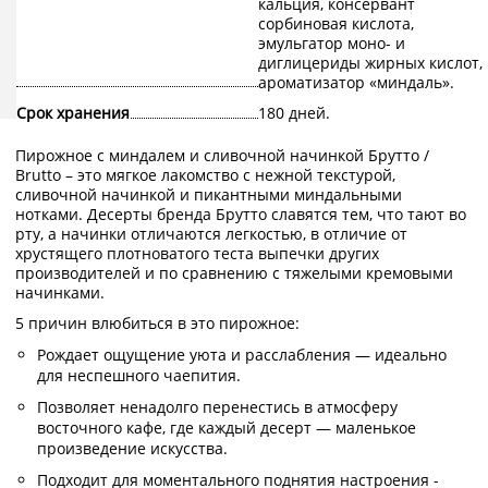
кальция, консервант
сорбиновая кислота,
эмульгатор моно- и
диглицериды жирных кислот,
ароматизатор «миндаль».
Срок хранения
180 дней.
Пирожное с миндалем и сливочной начинкой Брутто /
Brutto – это мягкое лакомство с нежной текстурой,
сливочной начинкой и пикантными миндальными
нотками. Десерты бренда Брутто славятся тем, что тают во
рту, а начинки отличаются легкостью, в отличие от
хрустящего плотноватого теста выпечки других
производителей и по сравнению с тяжелыми кремовыми
начинками.
5 причин влюбиться в это пирожное:
Рождает ощущение уюта и расслабления — идеально
для неспешного чаепития.
Позволяет ненадолго перенестись в атмосферу
восточного кафе, где каждый десерт — маленькое
произведение искусства.
Подходит для моментального поднятия настроения -