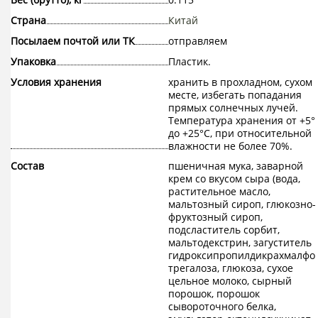
Страна
Китай
Посылаем почтой или ТК
отправляем
Упаковка
Пластик.
Условия хранения
хранить в прохладном, сухом
месте, избегать попадания
прямых солнечных лучей.
Температура хранения от +5°
до +25°C, при относительной
влажности не более 70%.
Состав
пшеничная мука, заварной
крем со вкусом сыра (вода,
растительное масло,
мальтозный сироп, глюкозно-
фруктозный сироп,
подсластитель сорбит,
мальтодекстрин, загуститель
гидроксипропилдикрахмалфос
трегалоза, глюкоза, сухое
цельное молоко, сырный
порошок, порошок
сывороточного белка,