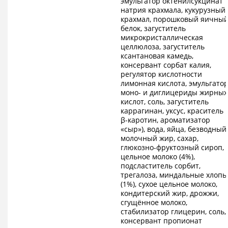
эмульгатор октенилсукцинат
натрия крахмала, кукурузный
крахмал, порошковый яичны
белок, загуститель
микрокристаллическая
целлюлоза, загуститель
ксантановая камедь,
консервант сорбат калия,
регулятор кислотности
лимонная кислота, эмульгато
моно- и диглицериды жирных
кислот, соль, загуститель
каррагинан, уксус, краситель
β-каротин, ароматизатор
«сыр»), вода, яйца, безводный
молочный жир, сахар,
глюкозно-фруктозный сироп,
цельное молоко (4%),
подсластитель сорбит,
трегалоза, миндальные хлопь
(1%), сухое цельное молоко,
кондитерский жир, дрожжи,
сгущённое молоко,
стабилизатор глицерин, соль,
консервант пропионат