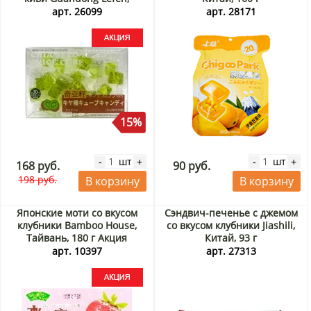
Китай, 80 г Акция
арт. 26099
арт. 28171
15%
шт
шт
-
+
-
+
168 руб.
90 руб.
198 руб.
В корзину
В корзину
Японские моти со вкусом
Сэндвич-печенье с джемом
клубники Bamboo House,
со вкусом клубники Jiashili,
Тайвань, 180 г Акция
Китай, 93 г
арт. 10397
арт. 27313