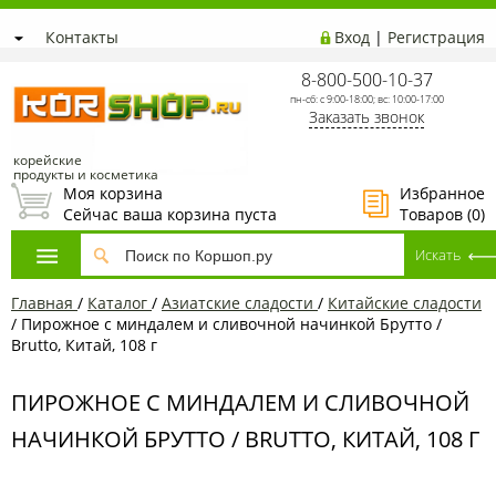
Контакты
Вход
|
Регистрация
8-800-500-10-37
пн-сб: с 9:00-18:00; вс: 10:00-17:00
Заказать звонок
корейские
продукты и косметика
Моя корзина
Избранное
Сейчас ваша корзина пуста
Товаров (
0
)
Главная
/
Каталог
/
Азиатcкие сладости
/
Китайские сладости
/
Пирожное с миндалем и сливочной начинкой Брутто /
Brutto, Китай, 108 г
ПИРОЖНОЕ С МИНДАЛЕМ И СЛИВОЧНОЙ
НАЧИНКОЙ БРУТТО / BRUTTO, КИТАЙ, 108 Г