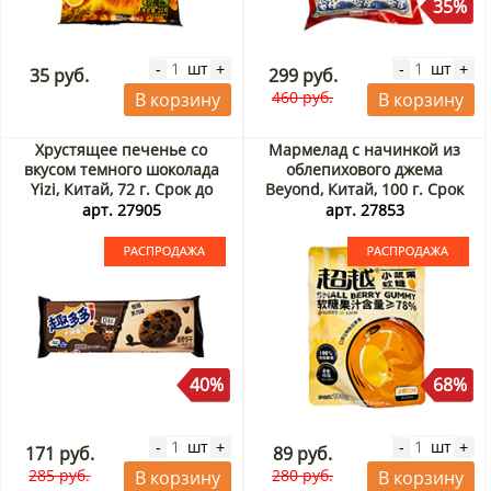
35%
шт
шт
-
+
-
+
35 руб.
299 руб.
460 руб.
В корзину
В корзину
Хрустящее печенье со
Мармелад с начинкой из
вкусом темного шоколада
облепихового джема
Yizi, Китай, 72 г. Срок до
Beyond, Китай, 100 г. Срок
08.09.2026. Распродажа
до 10.08.2026. Распродажа
арт. 27905
арт. 27853
40%
68%
шт
шт
-
+
-
+
171 руб.
89 руб.
285 руб.
280 руб.
В корзину
В корзину