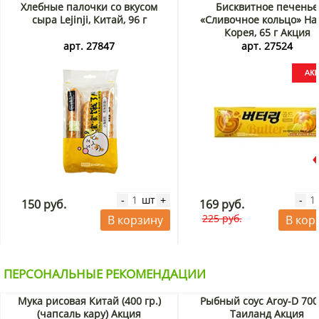
Хлебные палочки со вкусом
Бисквитное печенье
сыра Lejinji, Китай, 96 г
«Сливочное кольцо» Hait
Корея, 65 г Акция
арт. 27847
арт. 27524
шт
-
+
-
150 руб.
169 руб.
225 руб.
В корзину
В кор
ПЕРСОНАЛЬНЫЕ РЕКОМЕНДАЦИИ
Мука рисовая Китай (400 гр.)
Рыбный соус Aroy-D 700
(чапсаль кару) Акция
Таиланд Акция