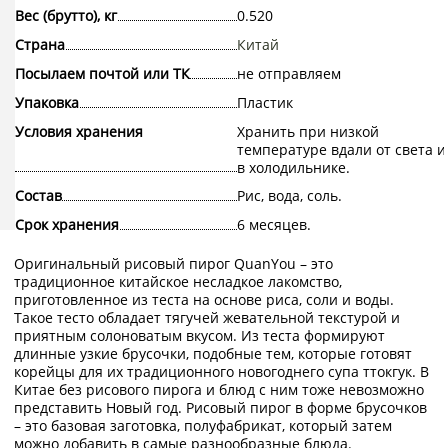
Вес (брутто), кг
0.520
Страна
Китай
Посылаем почтой или ТК
не отправляем
Упаковка
Пластик
Условия хранения
Хранить при низкой
температуре вдали от света и
в холодильнике.
Состав
Рис, вода, соль.
Срок хранения
6 месяцев.
Оригинальный рисовый пирог QuanYou – это
традиционное китайское несладкое лакомство,
приготовленное из теста на основе риса, соли и воды.
Такое тесто обладает тягучей жевательной текстурой и
приятным солоноватым вкусом. Из теста формируют
длинные узкие брусочки, подобные тем, которые готовят
корейцы для их традиционного новогоднего супа ттокгук. В
Китае без рисового пирога и блюд с ним тоже невозможно
представить Новый год. Рисовый пирог в форме брусочков
– это базовая заготовка, полуфабрикат, который затем
можно добавить в самые разнообразные блюда.