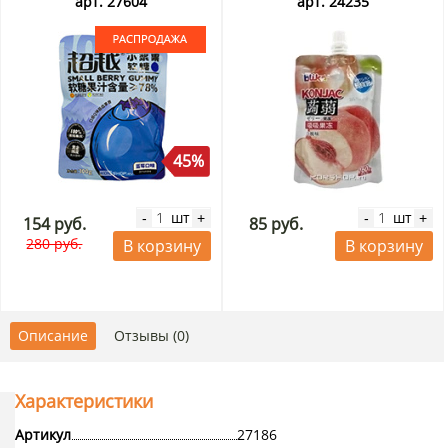
05.09.2026. Распродажа
арт. 27604
арт. 24235
45%
шт
шт
-
+
-
+
154 руб.
85 руб.
280 руб.
В корзину
В корзину
Описание
Отзывы (0)
Характеристики
Артикул
27186