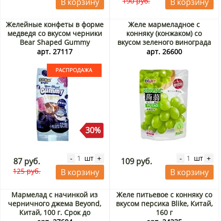
190 руб.
В корзину
В корзину
Желейные конфеты в форме
Желе мармеладное с
медведя со вкусом черники
конняку (конжаком) со
Bear Shaped Gummy
вкусом зеленого винограда
Blueberry Ennjoi Guandong
Blike, Китай, 160 г
арт. 27117
арт. 26600
Lefen, Китай, 50 г. Срок до
01.09.2026. Распродажа
30%
шт
шт
-
+
-
+
87 руб.
109 руб.
125 руб.
В корзину
В корзину
Мармелад с начинкой из
Желе питьевое с конняку со
черничного джема Beyond,
вкусом персика Blike, Китай,
Китай, 100 г. Срок до
160 г