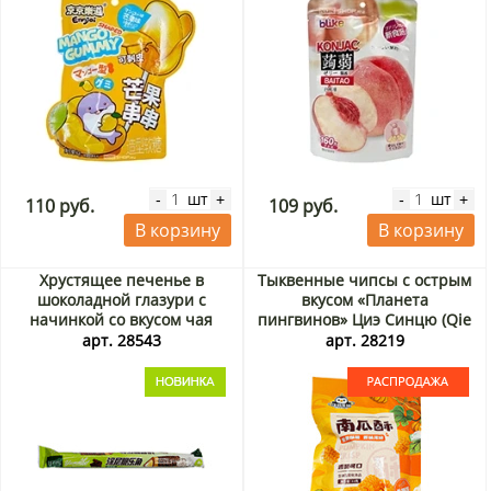
шт
шт
-
+
-
+
110 руб.
109 руб.
В корзину
В корзину
Хрустящее печенье в
Тыквенные чипсы с острым
шоколадной глазури с
вкусом «Планета
начинкой со вкусом чая
пингвинов» Циэ Синцю (Qie
матча Яммит / Yummeet,
Xingqiu), Китай, 33 г. Срок до
арт. 28543
арт. 28219
Китай, 22 г
07.09.2026. Распродажа