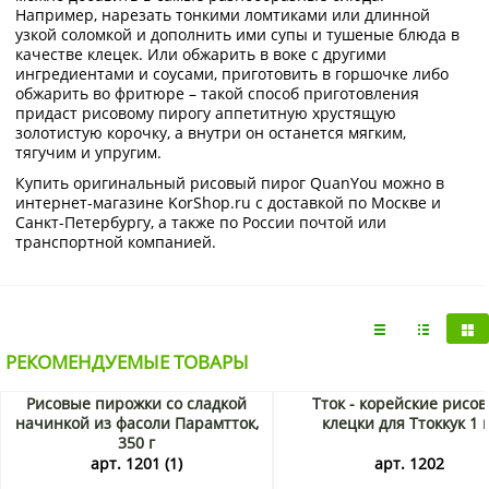
Например, нарезать тонкими ломтиками или длинной
узкой соломкой и дополнить ими супы и тушеные блюда в
качестве клецек. Или обжарить в воке с другими
ингредиентами и соусами, приготовить в горшочке либо
обжарить во фритюре – такой способ приготовления
придаст рисовому пирогу аппетитную хрустящую
золотистую корочку, а внутри он останется мягким,
тягучим и упругим.
Купить оригинальный рисовый пирог QuanYou можно в
интернет-магазине KorShop.ru с доставкой по Москве и
Санкт-Петербургу, а также по России почтой или
транспортной компанией.
РЕКОМЕНДУЕМЫЕ ТОВАРЫ
Рисовые пирожки со сладкой
Тток - корейские рисо
начинкой из фасоли Парамтток,
клецки для Ттоккук 1 
350 г
арт. 1201 (1)
арт. 1202