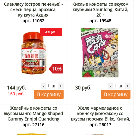
Сианласу (острое печенье) -
Кислые конфеты со вкусом
смесь перца, арахиса,
клубники Shunlong, Китай,
кунжута Акция
20 г
арт. 11032
арт. 19948
10%
шт
шт
-
+
-
+
144 руб.
30 руб.
160 руб.
В корзину
В корзину
Желейные конфеты со
Желе мармеладное с
вкусом манго Mango Shaped
конняку (конжаком) со
Gummy Ennjoi Guandong
вкусом персика Blike, Китай,
Lefen, Китай, 60 г
160 г
арт. 27116
арт. 26017