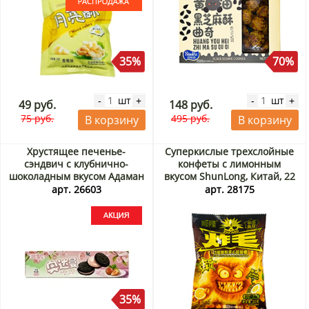
35%
70%
шт
шт
-
+
-
+
49 руб.
148 руб.
75 руб.
495 руб.
В корзину
В корзину
Хрустящее печенье-
Суперкислые трехслойные
сэндвич с клубнично-
конфеты с лимонным
шоколадным вкусом Адаман
вкусом ShunLong, Китай, 22
Ганг-фу/Gang-fu, Китай, 95 г
г
арт. 26603
арт. 28175
Акция
35%