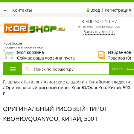
Контакты
Вход
|
Регистрация
8-800-500-10-37
пн-сб: с 9:00-18:00; вс: 10:00-17:00
Заказать звонок
корейские
продукты и косметика
Моя корзина
Избранное
Сейчас ваша корзина пуста
Товаров (
0
)
Главная
/
Каталог
/
Азиатcкие сладости
/
Китайские сладости
/
Оригинальный рисовый пирог КвонЮ/QuanYou, Китай, 500
г
ОРИГИНАЛЬНЫЙ РИСОВЫЙ ПИРОГ
КВОНЮ/QUANYOU, КИТАЙ, 500 Г