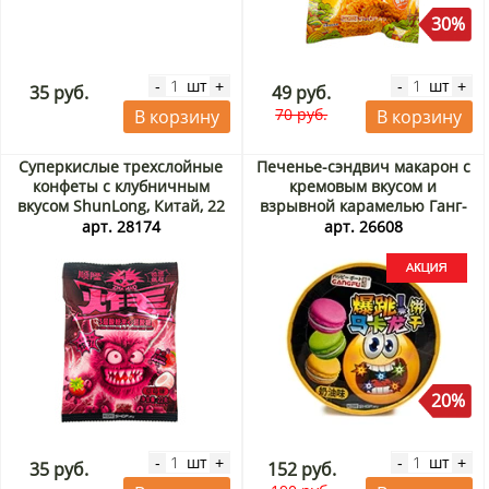
30%
шт
шт
-
+
-
+
35 руб.
49 руб.
70 руб.
В корзину
В корзину
Суперкислые трехслойные
Печенье-сэндвич макарон с
конфеты с клубничным
кремовым вкусом и
вкусом ShunLong, Китай, 22
взрывной карамелью Ганг-
г
фу/Gang-fu, Китай, 80 г
арт. 28174
арт. 26608
ведро Акция
20%
шт
шт
-
+
-
+
35 руб.
152 руб.