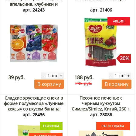
апельсина, клубники и
винограда Blike, Китай, 60 г
арт. 24243
арт. 21406
(3 шт)
20%
шт
шт
-
+
-
+
39 руб.
188 руб.
235 руб.
В корзину
В корзину
Сладкие хрустящие снеки в
Песочное печенье с
форме полумесяца «Лунные
черным кунжутом
кексы» со вкусом банана
Симлез/Simlez, Китай, 260 г.
Тянь И Юань / Tian Yi Yuan,
Срок до 09.08.2026.
арт. 28436
арт. 28086
Китай, 28 г. Срок до
Распродажа
08.09.2026. Распродажа