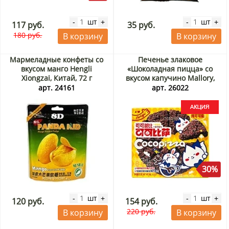
шт
шт
-
+
-
+
117 руб.
35 руб.
180 руб.
В корзину
В корзину
Мармеладные конфеты со
Печенье злаковое
вкусом манго Hengli
«Шоколадная пицца» со
Xiongzai, Китай, 72 г
вкусом капучино Mallory,
Китай, 50 г Акция
арт. 24161
арт. 26022
30%
шт
шт
-
+
-
+
120 руб.
154 руб.
220 руб.
В корзину
В корзину