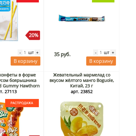
20%
шт
шт
-
+
-
+
35 руб.
В корзину
В корзину
конфеты в форме
Жевательный мармелад со
кусом боярышника
вкусом жёлтого манго Boguole,
d Gummy Hawthorn
Китай, 23 г
dong Lefen, Китай,
т. 27113
арт. 23852
к до 12.09.2026.
спродажа