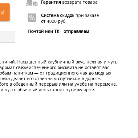
Гарантия
возврата товара
ИИ
Система скидок
при заказе
от 4000 руб.
Почтой или ТК
-
отправляем
аепитий. Насыщенный клубничный вкус, нежная и чуть
аромат свежеиспеченного бисквита не оставят вас
юбым напиткам — от традиционного чая до модных
овка делает его отличным спутником в дороге.
боте в обеденный перерыв или на учебе на перемене.
и пусть обычный день станет чуточку ярче.