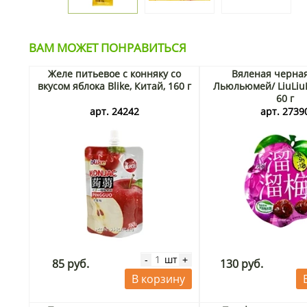
ВАМ МОЖЕТ ПОНРАВИТЬСЯ
Желе питьевое с конняку со
Вяленая черная
вкусом яблока Blike, Китай, 160 г
Льюльюмей/ LiuLiuM
60 г
арт. 24242
арт. 2739
шт
-
+
85 руб.
130 руб.
В корзину