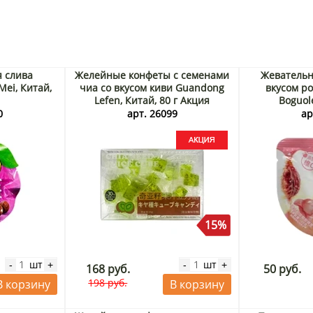
 слива
Желейные конфеты с семенами
Жевательн
ei, Китай,
чиа со вкусом киви Guandong
вкусом р
Lefen, Китай, 80 г Акция
Boguole
0
арт. 26099
ар
15%
шт
шт
-
+
-
+
168 руб.
50 руб.
198 руб.
В корзину
В корзину