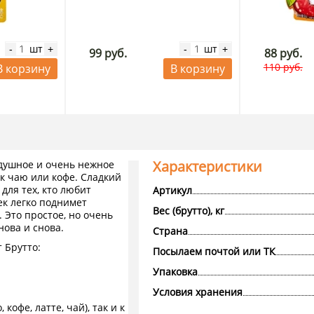
шт
шт
-
+
-
+
99 руб.
88 руб.
110 руб.
В корзину
В корзину
Характеристики
оздушное и очень нежное
к чаю или кофе. Сладкий
для тех, кто любит
Артикул
ек легко поднимет
Вес (брутто), кг
 Это простое, но очень
нова и снова.
Страна
 Брутто:
Посылаем почтой или ТК
Упаковка
Условия хранения
кофе, латте, чай), так и к