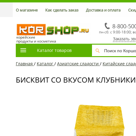
О магазине
Как сделать заказ
Доставка и оплата
Ски
8-800-50
пн-сб: с 9:00-18:00; в
корейские
Заказать з
продукты и косметика
Каталог товаров
Главная
/
Каталог
/
Азиатcкие сладости
/
Китайские слад
БИСКВИТ СО ВКУСОМ КЛУБНИКИ Б