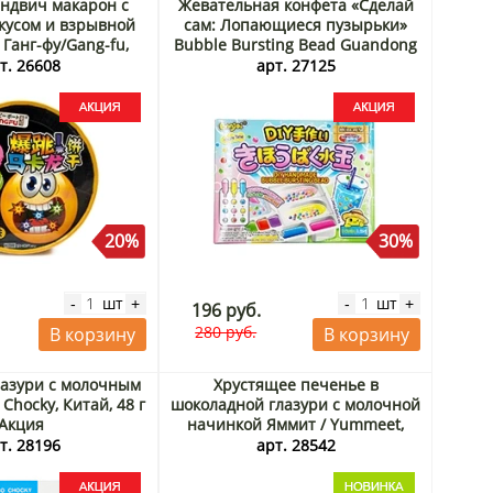
ндвич макарон с
Жевательная конфета «Сделай
кусом и взрывной
сам: Лопающиеся пузырьки»
Ганг-фу/Gang-fu,
Bubble Bursting Bead Guandong
0 г ведро Акция
Lefen, Китай, 14 г Акция
т. 26608
арт. 27125
20%
30%
шт
шт
-
+
-
+
196 руб.
280 руб.
В корзину
В корзину
лазури с молочным
Хрустящее печенье в
Chocky, Китай, 48 г
шоколадной глазури с молочной
Акция
начинкой Яммит / Yummeet,
Китай, 22 г
т. 28196
арт. 28542