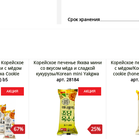
Срок хранения
) Корейское
Корейское печенье Якква мини
Корейское п
и с мёдом
со вкусом мёда и сладкой
с мёдом/Ko
wa Cookie
кукурузы/Korean mini Yakgwa
cookie (hon
lip, Корея,
cookie (honey and sweet corn)
Корея
) b5
арт. 28184
арт.
Акция
Самлип/Samlip, Корея, 70 г
Акция
67%
25%