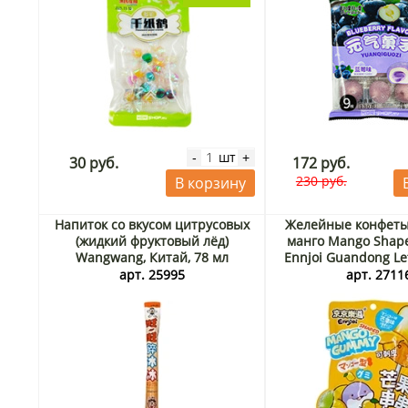
шт
-
+
30 руб.
172 руб.
230 руб.
В корзину
Напиток со вкусом цитрусовых
Желейные конфеты
(жидкий фруктовый лёд)
манго Mango Sha
Wangwang, Китай, 78 мл
Ennjoi Guandong Le
60 г
арт. 25995
арт. 2711