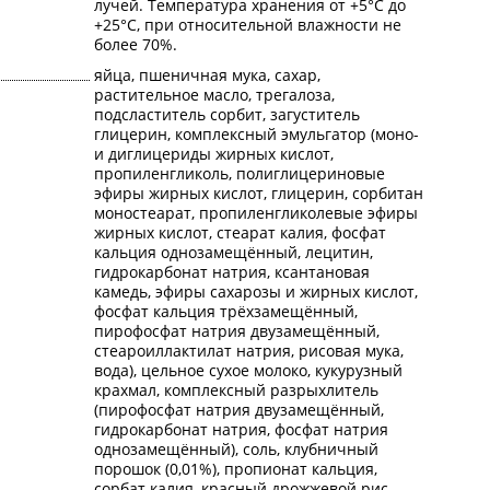
лучей. Температура хранения от +5°C до
+25°C, при относительной влажности не
более 70%.
яйца, пшеничная мука, сахар,
растительное масло, трегалоза,
подсластитель сорбит, загуститель
глицерин, комплексный эмульгатор (моно-
и диглицериды жирных кислот,
пропиленгликоль, полиглицериновые
эфиры жирных кислот, глицерин, сорбитан
моностеарат, пропиленгликолевые эфиры
жирных кислот, стеарат калия, фосфат
кальция однозамещённый, лецитин,
гидрокарбонат натрия, ксантановая
камедь, эфиры сахарозы и жирных кислот,
фосфат кальция трёхзамещённый,
пирофосфат натрия двузамещённый,
стеароиллактилат натрия, рисовая мука,
вода), цельное сухое молоко, кукурузный
крахмал, комплексный разрыхлитель
(пирофосфат натрия двузамещённый,
гидрокарбонат натрия, фосфат натрия
однозамещённый), соль, клубничный
порошок (0,01%), пропионат кальция,
сорбат калия, красный дрожжевой рис,