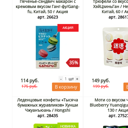
Печенье-сэндвич макарон с
Трюфели со вкусо
кремовым вкусом Ганг-фу/Gang-
ХэйЦзиньГан / He
fu, Китай, 50 г Акция
Китай, 60 г 
арт. 26623
арт. 2861
35%
шт
-
+
114 руб.
149 руб.
175 руб.
199 руб.
В корзину
Леденцовые конфеты «Тысяча
Моти со вкусом 
бумажных журавликов» Хунши
Blueberry Yuanqigu
Чжуанъюань / Hongshi
130 г Акц
Zhuangyuan, Китай, 25 г
арт. 28435
арт. 2752