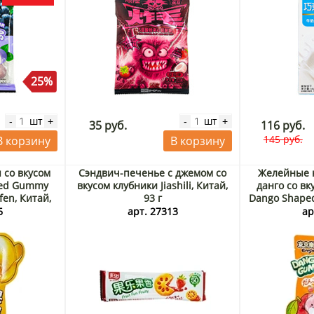
25%
шт
шт
-
+
-
+
35 руб.
116 руб.
145 руб.
В корзину
В корзину
 со вкусом
Сэндвич-печенье с джемом со
Желейные 
ped Gummy
вкусом клубники Jiashili, Китай,
данго со в
fen, Китай,
93 г
Dango Shape
Ennjoi Guan
6
арт. 27313
ар
60 г. Сро
Ра