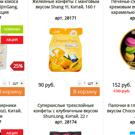
м кокоса
Желейные конфеты с манговым
Печенье-сэ
iJinGang,
вкусом Shang Yi, Китай, 160 г
кремовым в
Акция
карамелью 
Китай, 8
7
арт. 28171
ар
25%
шт
шт
-
+
-
+
90 руб.
152 руб.
190 руб.
В корзину
В корзину
черники
Суперкислые трехслойные
Палочки в г
ozi, Китай,
конфеты с клубничным вкусом
вкусом Choco 
ия
ShunLong, Китай, 22 г
7
арт. 28174
ар