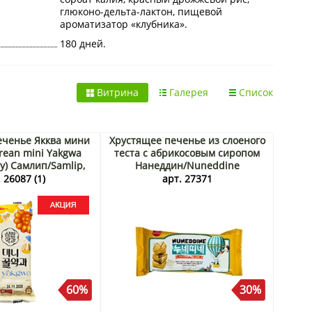
глюконо-дельта-лактон, пищевой
ароматизатор «клубника».
180 дней.
Витрина
Галерея
Список
еченье Якква мини
Хрустящее печенье из слоеного
rean mini Yakgwa
теста c абрикосовым сиропом
ey) Самлип/Samlip,
Нанеддин/Nuneddine
, 70 г Акция
Самлип/Samlip, Корея, 45 г. Срок
 26087 (1)
арт. 27371
до 29.09.2026. Распродажа
60%
30%