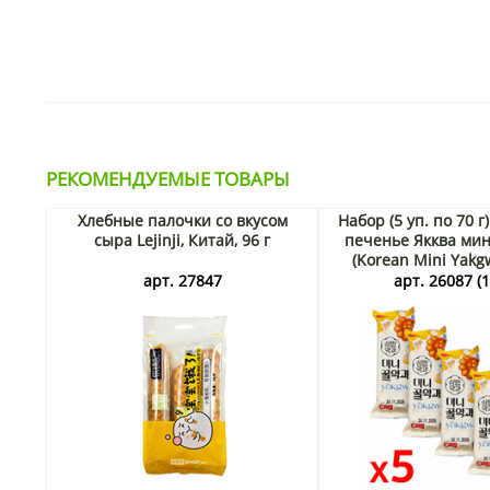
РЕКОМЕНДУЕМЫЕ ТОВАРЫ
Хлебные палочки со вкусом
Набор (5 уп. по 70 г
сыра Lejinji, Китай, 96 г
печенье Якква мин
(Korean Mini Yakg
Honey) Самлип / Sam
арт. 27847
арт. 26087 (1
70 г х 5 шт. 