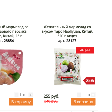
ый мармелад со
Жевательный мармелад со
озового персика
вкусом таро Haoliyuan, Китай,
, Китай, 23 г
320 г Акция
т. 23854
арт. 28127
25%
шт
шт
-
+
-
+
255 руб.
340 руб.
В корзину
В корзину