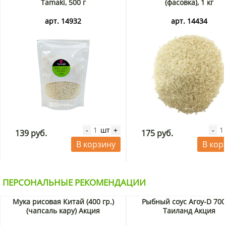
Tamaki, 500 г
(фасовка), 1 кг
арт. 14932
арт. 14434
шт
-
+
-
139 руб.
175 руб.
В корзину
В кор
ПЕРСОНАЛЬНЫЕ РЕКОМЕНДАЦИИ
Мука рисовая Китай (400 гр.)
Рыбный соус Aroy-D 700
(чапсаль кару) Акция
Таиланд Акция