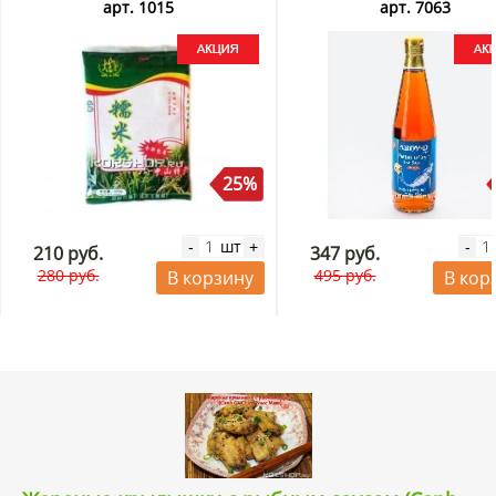
арт. 1015
арт. 7063
25%
шт
-
+
-
210 руб.
347 руб.
280 руб.
495 руб.
В корзину
В кор