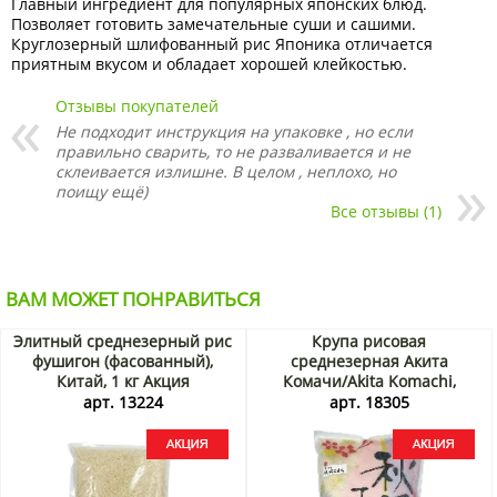
Главный ингредиент для популярных японских блюд.
Позволяет готовить замечательные суши и сашими.
Круглозерный шлифованный рис Японика отличается
приятным вкусом и обладает хорошей клейкостью.
Отзывы покупателей
Не подходит инструкция на упаковке , но если
правильно сварить, то не разваливается и не
склеивается излишне. В целом , неплохо, но
поищу ещё)
Все отзывы (1)
ВАМ МОЖЕТ ПОНРАВИТЬСЯ
Элитный среднезерный рис
Крупа рисовая
фушигон (фасованный),
среднезерная Акита
Китай, 1 кг Акция
Комачи/Akita Komachi,
Япония, 5 кг (урожай Ноябрь
арт. 13224
арт. 18305
2025) Акция