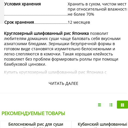
Условия хранения
Хранить в сухом, чистом мест
при относительной влажност
не более 70%
Срок хранения
12 месяцев
Круглозерный шлифованный рис Японика
позволит
любителям домашних суши чаще баловать себя вкусными
азиатскими блюдами. Зернышки безупречной формы в
готовом виде становятся изумительно белоснежными и
легко слепляются в комочки. Такая хорошая клейкость
позволяет без проблем формировать роллы при помощи
бамбуковой циновки.
Купить круглозерный шлифованный рис Японика с
доставкой на дом по Москве и Подмосковью можно в
интернет-магазине KorShop.ru.
ЧИТАТЬ ДАЛЕЕ
РЕКОМЕНДУЕМЫЕ ТОВАРЫ
Белоснежный рис для суши
Кубанский шлифованный