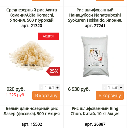
Среднезерный рис Акита
Рис шлифованный
Комачи/Akita Komachi,
Нанацубоси Nanatsuboshi
Япония, 500 г (урожай
Syokuren Hokkaido, Япония,
Ноябрь 2025) Акция
5 кг
арт. 21320
арт. 27241
25%
шт
шт
-
+
-
+
920 руб.
6 930 руб.
1 225 руб.
В корзину
В корзину
Белый длиннозерный рис
Рис шлифованный Bing
Лазер (фасовка), 900 г Акция
Chun, Китай, 10 кг Акция
арт. 15502
арт. 26887