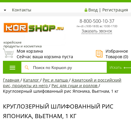
Контакты
Вход
|
Регистрация
8-800-500-10-37
пн-сб: с 9:00-18:00; вс: 10:00-17:00
Заказать звонок
корейские
продукты и косметика
Моя корзина
Избранное
Сейчас ваша корзина пуста
Товаров (
0
)
Главная
/
Каталог
/
Рис и лапша
/
Азиатский и российский
рис, продукты из него
/
Рис для суши и роллов
/
Круглозерный шлифованный рис Японика, Вьетнам, 1 кг
КРУГЛОЗЕРНЫЙ ШЛИФОВАННЫЙ РИС
ЯПОНИКА, ВЬЕТНАМ, 1 КГ