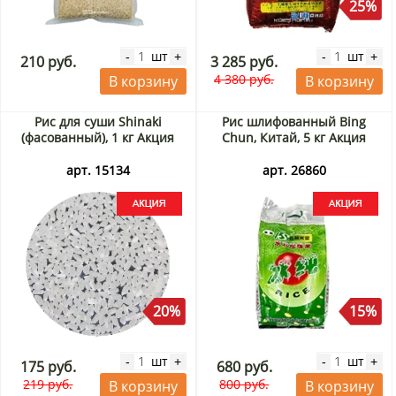
25%
шт
шт
-
+
-
+
210 руб.
3 285 руб.
4 380 руб.
В корзину
В корзину
Рис для суши Shinaki
Рис шлифованный Bing
(фасованный), 1 кг Акция
Chun, Китай, 5 кг Акция
арт. 15134
арт. 26860
20%
15%
шт
шт
-
+
-
+
175 руб.
680 руб.
219 руб.
800 руб.
В корзину
В корзину