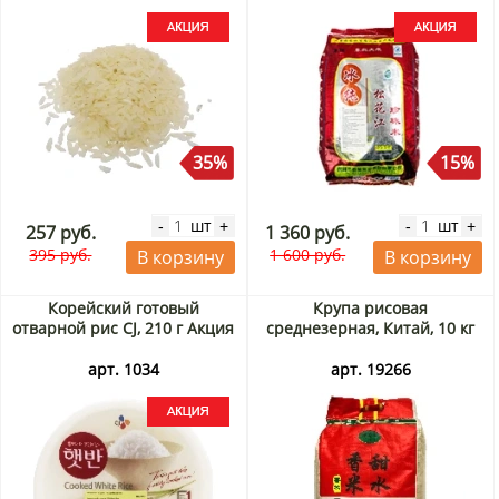
35%
15%
шт
шт
-
+
-
+
257 руб.
1 360 руб.
395 руб.
1 600 руб.
В корзину
В корзину
Корейский готовый
Крупа рисовая
отварной рис CJ, 210 г Акция
среднезерная, Китай, 10 кг
арт. 1034
арт. 19266