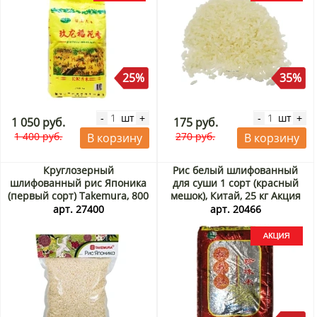
25%
35%
шт
шт
-
+
-
+
1 050 руб.
175 руб.
1 400 руб.
270 руб.
В корзину
В корзину
Круглозерный
Рис белый шлифованный
шлифованный рис Японика
для суши 1 сорт (красный
(первый сорт) Takemura, 800
мешок), Китай, 25 кг Акция
г
арт. 27400
арт. 20466