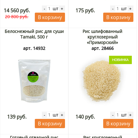
шт
шт
-
+
-
+
14 560 руб.
175 руб.
20 800 руб.
В корзину
В корзину
Белоснежный рис для суши
Рис шлифованный
Tamaki, 500 г
круглозерный
«Приморский»
(фасованный), 1 кг
арт. 14932
арт. 28466
шт
шт
-
+
-
+
139 руб.
140 руб.
В корзину
В корзину
Готовый отварной рис
Рис круглозерный