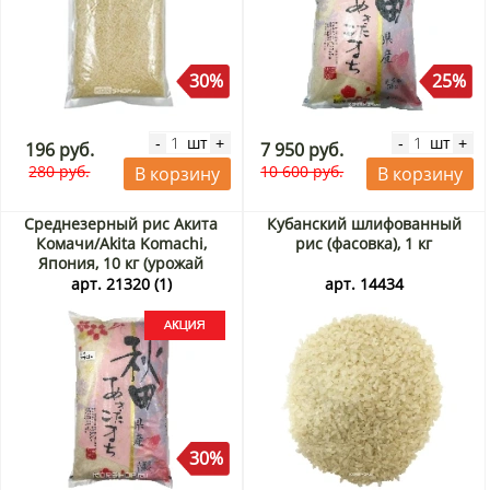
30%
25%
шт
шт
-
+
-
+
196 руб.
7 950 руб.
280 руб.
10 600 руб.
В корзину
В корзину
Среднезерный рис Акита
Кубанский шлифованный
Комачи/Akita Komachi,
рис (фасовка), 1 кг
Япония, 10 кг (урожай
Ноябрь 2025) Акция
арт. 21320 (1)
арт. 14434
30%