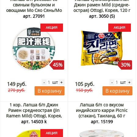
свиным бульоном и
Джин рамен Mild (средне-
овощами Мо Сяо Сянь/Mo
острая) Ottogi, Корея, 120 г
Xiao Xian, Китай, 113 г Акция
Акция
арт. 27091
арт. 3050 (5)
45%
30%
шт
шт
-
+
-
+
149 руб.
105 руб.
270 руб.
150 руб.
В корзину
В корзину
1 кор. Лапша б/п Джин
Лапша б/п со вкусом
Рамен среднеострая (Jin
индийского карри Picnic
Ramen Mild) Ottogi, Корея,
(стакан), Таиланд, 60 г
110 г х 12 шт. Акция
арт. 14503 k
арт. 15199