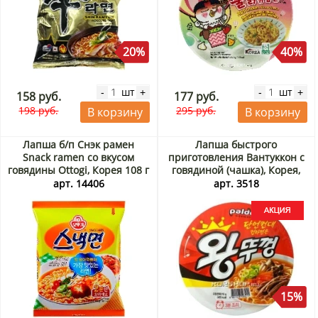
20%
40%
шт
шт
-
+
-
+
158 руб.
177 руб.
198 руб.
295 руб.
В корзину
В корзину
Лапша б/п Снэк рамен
Лапша быстрого
Snack ramen со вкусом
приготовления Вантуккон с
говядины Ottogi, Корея 108 г
говядиной (чашка), Корея,
110 г Акция
арт. 14406
арт. 3518
15%