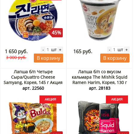
45%
шт
шт
-
+
-
+
1 650 руб.
165 руб.
3 000 руб.
В корзину
В корзину
Лапша б/п Четыре
Лапша б/п со вкусом
Сыра/Quattro Cheese
кальмара The Mishik Squid
Samyang, Корея, 145 г Акция
Ramen Harim, Корея, 130 г
Акция
арт. 22560
арт. 28183