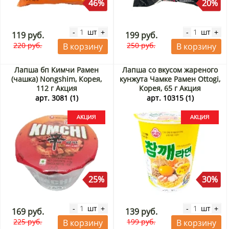
46%
20%
шт
шт
-
+
-
+
119 руб.
199 руб.
220 руб.
250 руб.
В корзину
В корзину
Лапша бп Кимчи Рамен
Лапша со вкусом жареного
(чашка) Nongshim, Корея,
кунжута Чамке Рамен Ottogi,
112 г Акция
Корея, 65 г Акция
арт. 3081 (1)
арт. 10315 (1)
25%
30%
шт
шт
-
+
-
+
169 руб.
139 руб.
225 руб.
199 руб.
В корзину
В корзину