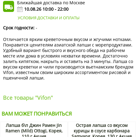
Ближайшая доставка по Москве
10.08.26 10:00 - 22:00
УСЛОВИЯ ДОСТАВКИ И ОПЛАТЫ
Срок годности:
-
Отличается ярким креветочным вкусом и жгучими нотками.
Понравится ценителям азиатской лапши с морепродуктами.
Удобный вариант быстрого и вкусного обеда на рабочем
месте или дома в условиях нехватки времени. Достаточно
залить кипятком, накрыть и оставить на 3 минуты. Лапша со
вкусом креветки и чили производится вьетнамским брендом
Vifon, известным своим широким ассортиментом рисовой и
пшеничной лапши.
Все товары "Vifon"
ВАМ МОЖЕТ ПОНРАВИТЬСЯ
Лапша б\п Джин Рамен Jin
Острая лапша со вкусом
Ramen (Mild) Ottogi, Корея,
курицы в соусе карбонара
110 г Акция
Samyang, Корея, 130 г Акция