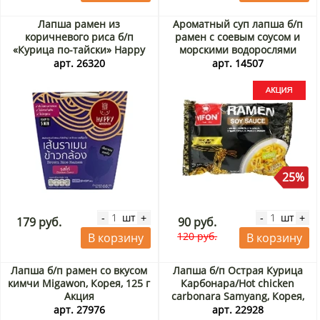
Лапша рамен из
Ароматный суп лапша б/п
коричневого риса б/п
рамен с соевым соусом и
«Курица по-тайски» Happy
морскими водорослями
Noodle (стакан), Таиланд, 65
Vifon, Вьетнам, 80 г Акция
арт. 26320
арт. 14507
г
25%
шт
шт
-
+
-
+
179 руб.
90 руб.
120 руб.
В корзину
В корзину
Лапша б/п рамен со вкусом
Лапша б/п Острая Курица
кимчи Migawon, Корея, 125 г
Карбонара/Hot chicken
Акция
carbonara Samyang, Корея,
80 г Акция
арт. 27976
арт. 22928