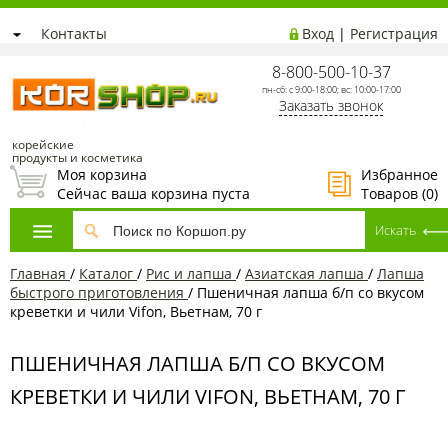
Контакты
Вход
|
Регистрация
8-800-500-10-37
пн-сб: с 9:00-18:00; вс: 10:00-17:00
Заказать звонок
корейские
продукты и косметика
Моя корзина
Избранное
Сейчас ваша корзина пуста
Товаров (
0
)
Главная
/
Каталог
/
Рис и лапша
/
Азиатская лапша
/
Лапша
быстрого приготовления
/
Пшеничная лапша б/п со вкусом
креветки и чили Vifon, Вьетнам, 70 г
ПШЕНИЧНАЯ ЛАПША Б/П СО ВКУСОМ
КРЕВЕТКИ И ЧИЛИ VIFON, ВЬЕТНАМ, 70 Г