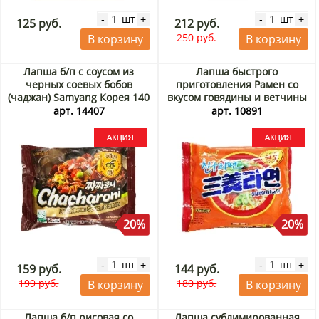
шт
шт
-
+
-
+
125 руб.
212 руб.
250 руб.
В корзину
В корзину
Лапша б/п с соусом из
Лапша быстрого
черных соевых бобов
приготовления Рамен со
(чаджан) Samyang Корея 140
вкусом говядины и ветчины
г Акция
Samyang, Корея, 120 г Акция
арт. 14407
арт. 10891
20%
20%
шт
шт
-
+
-
+
159 руб.
144 руб.
199 руб.
180 руб.
В корзину
В корзину
Лапша б/п рисовая со
Лапша сублимированная