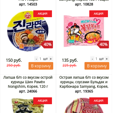
арт. 14503
арт. 10828
40%
40%
шт
шт
-
+
-
+
150 руб.
135 руб.
250 руб.
225 руб.
В корзину
В корзину
Лапша б/п со вкусом острой
Острая лапша б/п со вкусом
курицы Шин Рамён
курицы, соусами Бульдак и
Nongshim, Корея, 120 г
Карбонара Samyang, Корея,
Акция
120 г Акция
арт. 24066
арт. 19365