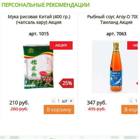
нужно пообедать вне дома, а также в условиях нехватки
ПЕРСОНАЛЬНЫЕ РЕКОМЕНДАЦИИ
времени или сил вечером, когда не хочется готовить ужин
после трудового дня.
Мука рисовая Китай (400 гр.)
Рыбный соус Aroy-D 700
(чапсаль кару) Акция
Таиланд Акция
Купить пшеничную лапшу б/п со вкусом креветки и чили
Vifon можно в интернет-магазине KorShop.ru с доставкой
арт. 1015
арт. 7063
по Москве и Санкт-Петербургу, а также по России почтой
или транспортной компанией.
25%
шт
-
+
-
210 руб.
347 руб.
280 руб.
495 руб.
В корзину
В кор