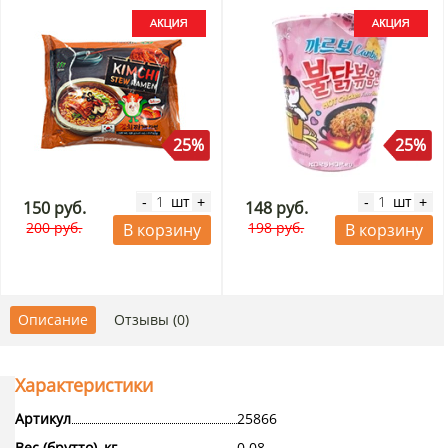
25%
25%
шт
шт
-
+
-
+
150 руб.
148 руб.
200 руб.
198 руб.
В корзину
В корзину
Описание
Отзывы (0)
Характеристики
Артикул
25866
Вес (брутто), кг
0.08