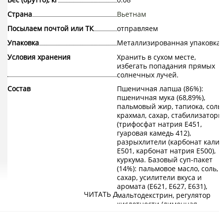
Страна
Вьетнам
Посылаем почтой или ТК
отправляем
Упаковка
Металлизированная упаковка
Условия хранения
Хранить в сухом месте,
избегать попадания прямых
солнечных лучей.
Состав
Пшеничная лапша (86%):
пшеничная мука (68,89%),
пальмовый жир, тапиока, соль
крахмал, сахар, стабилизатор
(трифосфат натрия Е451,
гуаровая камедь 412),
разрыхлители (карбонат кали
Е501, карбонат натрия Е500),
куркума. Базовый суп-пакет
(14%): пальмовое масло, соль,
сахар, усилители вкуса и
аромата (Е621, Е627, Е631),
ЧИТАТЬ ДАЛЕЕ
мальтодекстрин, регулятор
кислотности (лимонная
кислота Е330), чили, чеснок,