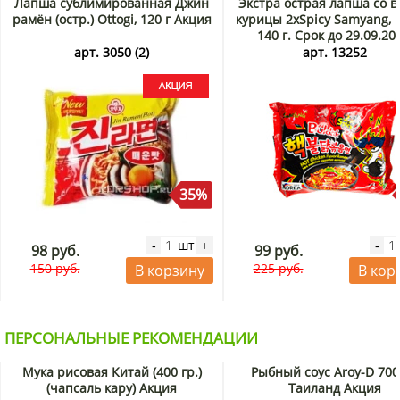
доставкой по Москве и Санкт-Петербургу, а также по
Лапша сублимированная Джин
Экстра острая лапша со в
России почтой или транспортной компанией.
рамён (остр.) Ottogi, 120 г Акция
курицы 2хSpicy Samyang, 
140 г. Срок до 29.09.20
Распродажа
арт. 3050 (2)
арт. 13252
35%
шт
-
+
-
98 руб.
99 руб.
150 руб.
225 руб.
В корзину
В кор
ПЕРСОНАЛЬНЫЕ РЕКОМЕНДАЦИИ
Мука рисовая Китай (400 гр.)
Рыбный соус Aroy-D 700
(чапсаль кару) Акция
Таиланд Акция