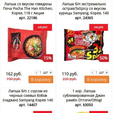
Лапша со вкусом говядины
Лапша б/п экстремально
Поча Pocha The Han Kitchen,
острая/3xSpicy со вкусом
Корея, 118 г Акция
курицы Samyang, Корея, 140
г Акция
арт. 22186
арт. 24365
15%
50%
шт
шт
-
+
-
+
162 руб.
110 руб.
190 руб.
220 руб.
В корзину
В корзину
Лапша б/п с соусом из
1 кор. Лапша
черных соевых бобов
сублимированная Джин
(чаджан) Samyang Корея 140
рамён Оттоги/Ottogi
г Акция
(чашка), Корея, 110 г*12 шт
арт. 14407
арт. k3050
(коробка) Акция