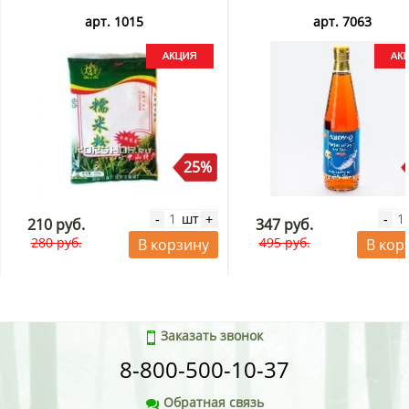
арт. 1015
арт. 7063
25%
шт
-
+
-
210 руб.
347 руб.
280 руб.
495 руб.
В корзину
В кор
Заказать звонок
8-800-500-10-37
Обратная связь