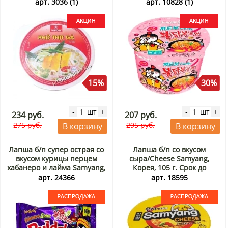
арт. 3036 (1)
арт. 10828 (1)
15%
30%
шт
шт
-
+
-
+
234 руб.
207 руб.
275 руб.
295 руб.
В корзину
В корзину
Лапша б/п супер острая со
Лапша б/п со вкусом
вкусом курицы перцем
сыра/Cheese Samyang,
хабанеро и лайма Samyang,
Корея, 105 г. Срок до
Корея, 135 г. Срок до
29.09.2026. Распродажа
арт. 24366
арт. 18595
28.09.2026. Распродажа