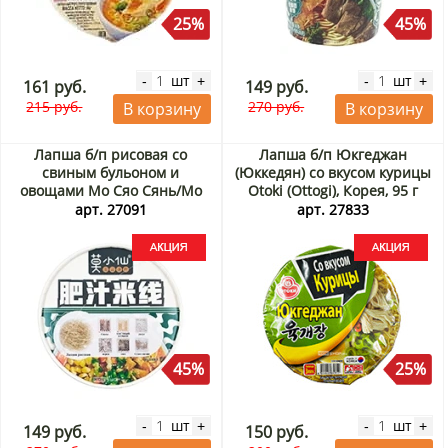
25%
45%
шт
шт
-
+
-
+
161 руб.
149 руб.
215 руб.
270 руб.
В корзину
В корзину
Лапша б/п рисовая со
Лапша б/п Юкгеджан
свиным бульоном и
(Юккедян) со вкусом курицы
овощами Мо Сяо Сянь/Mo
Otoki (Ottogi), Корея, 95 г
Xiao Xian, Китай, 113 г Акция
Акция
арт. 27091
арт. 27833
45%
25%
шт
шт
-
+
-
+
149 руб.
150 руб.