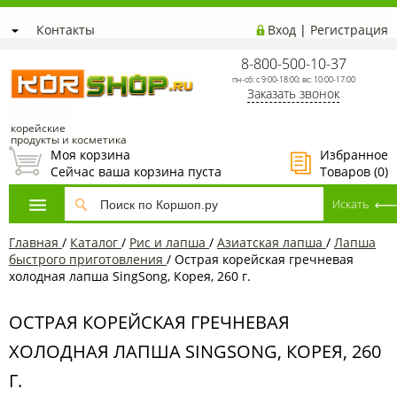
Контакты
Вход
|
Регистрация
8-800-500-10-37
пн-сб: с 9:00-18:00; вс: 10:00-17:00
Заказать звонок
корейские
продукты и косметика
Моя корзина
Избранное
Сейчас ваша корзина пуста
Товаров (
0
)
Главная
/
Каталог
/
Рис и лапша
/
Азиатская лапша
/
Лапша
быстрого приготовления
/
Острая корейская гречневая
холодная лапша SingSong, Корея, 260 г.
ОСТРАЯ КОРЕЙСКАЯ ГРЕЧНЕВАЯ
ХОЛОДНАЯ ЛАПША SINGSONG, КОРЕЯ, 260
Г.