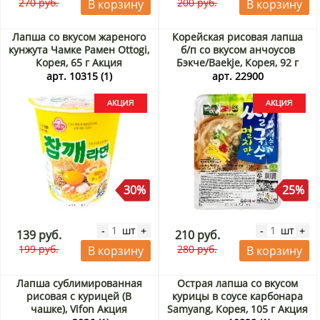
270 руб.
200 руб.
В корзину
В корзину
Лапша со вкусом жареного
Корейская рисовая лапша
кунжута Чамке Рамен Ottogi,
б/п со вкусом анчоусов
Корея, 65 г Акция
Бэкче/Baekje, Корея, 92 г
Акция
арт. 10315 (1)
арт. 22900
30%
25%
шт
шт
-
+
-
+
139 руб.
210 руб.
199 руб.
280 руб.
В корзину
В корзину
Лапша сублимированная
Острая лапша со вкусом
рисовая с курицей (В
курицы в соусе карбонара
чашке), Vifon Акция
Samyang, Корея, 105 г Акция