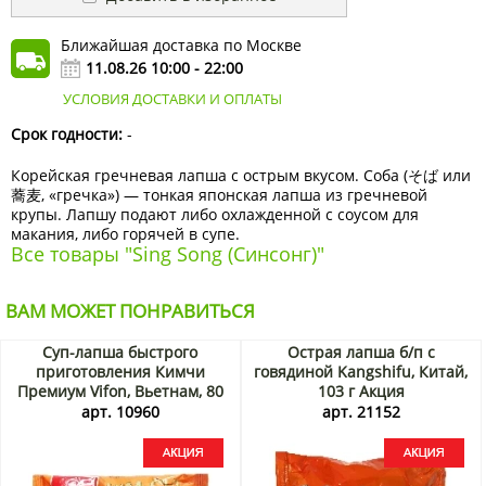
Ближайшая доставка по Москве
11.08.26 10:00 - 22:00
УСЛОВИЯ ДОСТАВКИ И ОПЛАТЫ
Срок годности:
-
Корейская гречневая лапша с острым вкусом. Соба (そば или
蕎麦, «гречка») — тонкая японская лапша из гречневой
крупы. Лапшу подают либо охлажденной с соусом для
макания, либо горячей в супе.
Все товары "Sing Song (Синсонг)"
ВАМ МОЖЕТ ПОНРАВИТЬСЯ
Суп-лапша быстрого
Острая лапша б/п с
приготовления Кимчи
говядиной Kangshifu, Китай,
Премиум Vifon, Вьетнам, 80
103 г Акция
г Акция
арт. 10960
арт. 21152