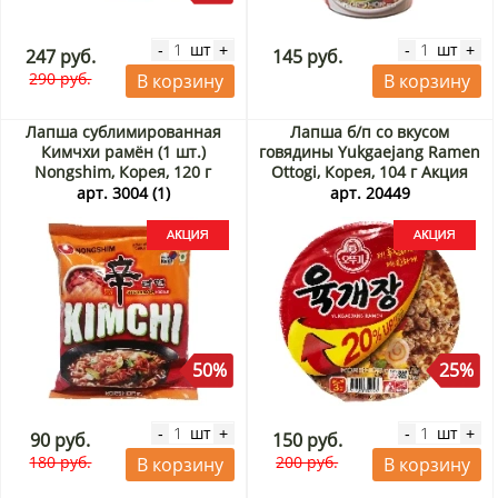
шт
шт
-
+
-
+
247 руб.
145 руб.
290 руб.
В корзину
В корзину
Лапша сублимированная
Лапша б/п со вкусом
Кимчхи рамён (1 шт.)
говядины Yukgaejang Ramen
Nongshim, Корея, 120 г
Ottogi, Корея, 104 г Акция
Акция
арт. 3004 (1)
арт. 20449
50%
25%
шт
шт
-
+
-
+
90 руб.
150 руб.
180 руб.
200 руб.
В корзину
В корзину