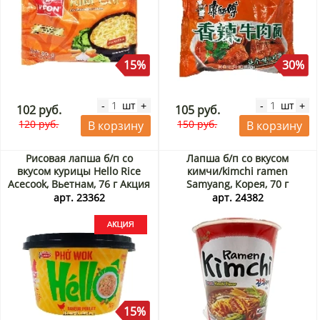
15%
30%
шт
шт
-
+
-
+
102 руб.
105 руб.
120 руб.
150 руб.
В корзину
В корзину
Рисовая лапша б/п со
Лапша б/п со вкусом
вкусом курицы Hello Rice
кимчи/kimchi ramen
Acecook, Вьетнам, 76 г Акция
Samyang, Корея, 70 г
арт. 23362
арт. 24382
15%