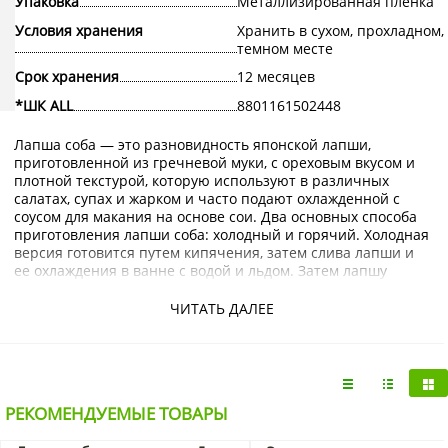
Упаковка
Металлизированная пленка
Условия хранения
Хранить в сухом, прохладном,
темном месте
Срок хранения
12 месяцев
*ШК ALL
8801161502448
Лапша соба — это разновидность японской лапши,
приготовленной из гречневой муки, с ореховым вкусом и
плотной текстурой, которую используют в различных
салатах, супах и жарком и часто подают охлажденной с
соусом для макания на основе сои. Два основных способа
приготовления лапши соба: холодный и горячий. Холодная
версия готовится путем кипячения, затем слива лапши и
ее охлаждения в ванне с водой и льдом. Затем лапшу
подают на подносе или в корзине, иногда поверх кубиков
льда, с гарниром из нарезанных водорослей нори и соусом
ЧИТАТЬ ДАЛЕЕ
для макания из соевого соуса и мирина. Типичные
гарниры также включают тертый дайкон и тонко
нарезанный зеленый лук. Попробуйте острую версию этой
лапши с перцовой пастой.
РЕКОМЕНДУЕМЫЕ ТОВАРЫ
Купить Острую корейскую гречневую холодную лапшу
Singsong можно в интернет-магазине KorShop.ru с