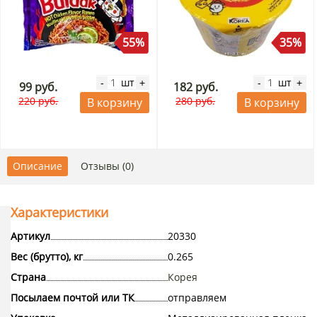
55%
35%
шт
шт
-
+
-
+
99 руб.
182 руб.
220 руб.
280 руб.
В корзину
В корзину
Описание
Отзывы (0)
Характеристики
Артикул
20330
Вес (брутто), кг
0.265
Страна
Корея
Посылаем почтой или ТК
отправляем