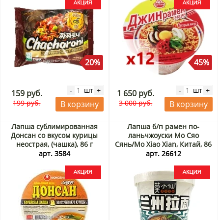
20%
45%
шт
шт
-
+
-
+
159 руб.
1 650 руб.
199 руб.
3 000 руб.
В корзину
В корзину
Лапша сублимированная
Лапша б/п рамен по-
Донсан со вкусом курицы
ланьчжоуски Мо Сяо
неострая, (чашка), 86 г
Сянь/Mo Xiao Xian, Китай, 86
Акция
г Акция
арт. 3584
арт. 26612