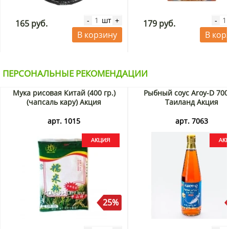
шт
-
+
-
165 руб.
179 руб.
В корзину
В кор
ПЕРСОНАЛЬНЫЕ РЕКОМЕНДАЦИИ
Мука рисовая Китай (400 гр.)
Рыбный соус Aroy-D 700
(чапсаль кару) Акция
Таиланд Акция
арт. 1015
арт. 7063
25%