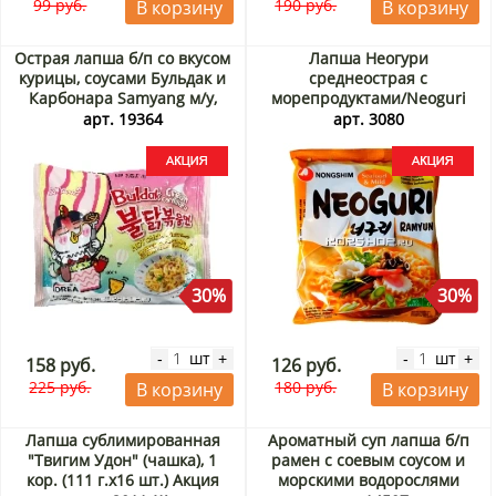
99 руб.
190 руб.
В корзину
В корзину
Острая лапша б/п со вкусом
Лапша Неогури
курицы, соусами Бульдак и
среднеострая с
Карбонара Samyang м/у,
морепродуктами/Neoguri
Корея, 140 г Акция
Seafood Mild (в пачке)
арт. 19364
арт. 3080
Nongshim, Корея 120 г
Акция
30%
30%
шт
шт
-
+
-
+
158 руб.
126 руб.
225 руб.
180 руб.
В корзину
В корзину
Лапша сублимированная
Ароматный суп лапша б/п
"Твигим Удон" (чашка), 1
рамен с соевым соусом и
кор. (111 г.х16 шт.) Акция
морскими водорослями