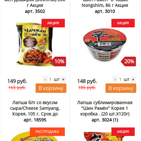
г Акция
Nongshim, 86 г Акция
арт. 3502
арт. 3010
10%
20%
шт
шт
-
+
-
+
149 руб.
148 руб.
165 руб.
185 руб.
В корзину
В корзину
Лапша б/п со вкусом
Лапша сублимированная
сыра/Cheese Samyang,
"Шин Рамён" Корея 1
Корея, 105 г. Срок до
коробка . (20 шт.Х120г)
29.09.2026. Распродажа
Акция
арт. 18595
арт. 3024 (1)