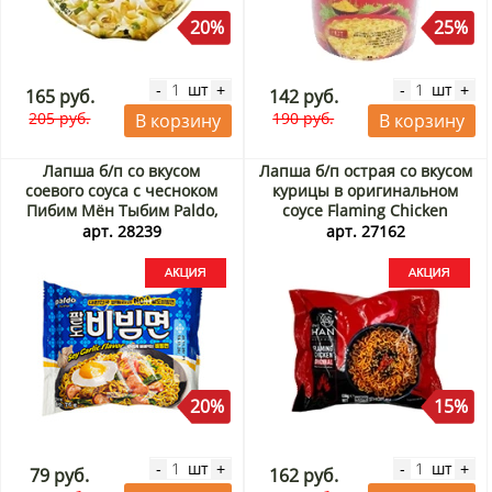
20%
25%
шт
шт
-
+
-
+
165 руб.
142 руб.
205 руб.
190 руб.
В корзину
В корзину
Лапша б/п со вкусом
Лапша б/п острая со вкусом
соевого соуса с чесноком
курицы в оригинальном
Пибим Мён Тыбим Paldo,
соусе Flaming Chicken
Вьетнам, 76 г Акция
Original The Han Kitchen,
арт. 28239
арт. 27162
Корея, 138 г Акция
20%
15%
шт
шт
-
+
-
+
79 руб.
162 руб.