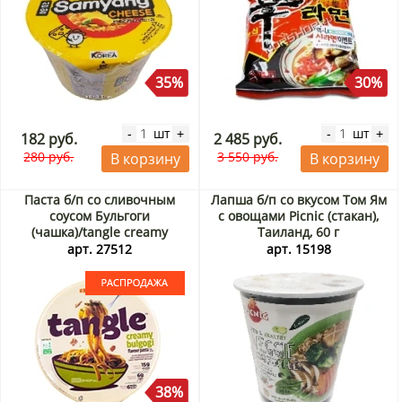
35%
30%
шт
шт
-
+
-
+
182 руб.
2 485 руб.
280 руб.
3 550 руб.
В корзину
В корзину
Паста б/п со сливочным
Лапша б/п со вкусом Том Ям
соусом Бульгоги
с овощами Picnic (стакан),
(чашка)/tangle creamy
Таиланд, 60 г
bulgogi flavour pasta big
арт. 27512
арт. 15198
bowl Samyang, Корея, 105 г.
Срок до 15.09.2026.
Распродажа
38%