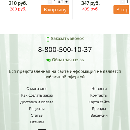
шт
-
+
-
210 руб.
347 руб.
280 руб.
495 руб.
В корзину
В кор
Заказать звонок
8-800-500-10-37
Обратная связь
Вся представленная на сайте информация не является
публичной офертой.
О магазине
Новости
Как сделать заказ
Контакты
Доставка и оплата
Карта сайта
Рецепты
Бренды
Статьи
Вакансии
Отзывы