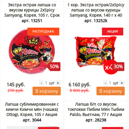
Экстра острая лапша со
1 кор. Экстра острая/2хSpicy
вкусом курицы 2хSpicy
лапша со вкусом курицы
Samyang, Корея, 105 г. Срок
Samyang, Корея, 140 г х 40
до 28.09.2026. Распродажа
шт Акция
арт. 13251
арт. 13252k
50%
30%
шт
шт
-
+
-
+
145 руб.
6 160 руб.
290 руб.
8 800 руб.
В корзину
В корзину
Лапша сублимированная с
Лапша б/п со вкусом
кимчи Кимчи мён (чашка)
токпокки Пибим Мён Тыбим
Ottogi, Корея, 105 г Акция
Paldo, Вьетнам, 77 г Акция
арт. 3044
арт. 28238