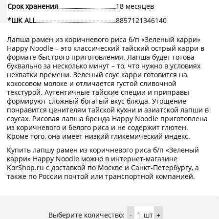
Срок хранения
18 месяцев
*ШК ALL
8857121346140
Лапша рамен из коричневого риса б/п «Зеленый карри»
Happy Noodle – это классический тайский острый карри в
формате быстрого приготовления. Лапша будет готова
буквально за несколько минут – то, что нужно в условиях
нехватки времени. Зеленый соус карри готовится на
кокосовом молоке и отличается густой сливочной
текстурой. Аутентичные тайские специи и приправы
формируют сложный богатый вкус блюда. Угощение
понравится ценителям тайской кухни и азиатской лапши в
соусах. Рисовая лапша бренда Happy Noodle приготовлена
из коричневого и белого риса и не содержит глютен.
Кроме того, она имеет низкий гликемический индекс.
Купить лапшу рамен из коричневого риса б/п «Зеленый
карри» Happy Noodle можно в интернет-магазине
KorShop.ru с доставкой по Москве и Санкт-Петербургу, а
также по России почтой или транспортной компанией.
Выберите количество:
шт
-
+