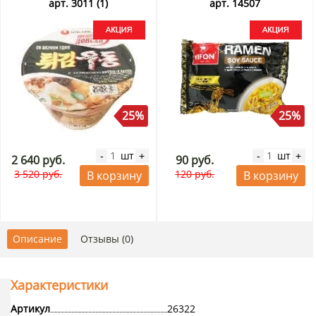
Vifon, Вьетнам, 80 г Акция
арт. 3011 (1)
арт. 14507
25%
25%
шт
шт
-
+
-
+
2 640 руб.
90 руб.
3 520 руб.
120 руб.
В корзину
В корзину
Описание
Отзывы (0)
Характеристики
Артикул
26322