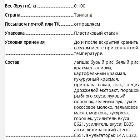
Вес (брутто), кг
0.100
Страна
Таиланд
Посылаем почтой или ТК
отправляем
Упаковка
Пластиковый стакан
Условия хранения
До и после вскрытия хранить
в сухом месте при комнатной
температуре.
Состав
лапша: бурый рис, белый рис,
крахмал тапиоки,
картофельный крахмал,
кукурузный крахмал,
приправа: сахар, соль, специи
дрожжевой экстракт, порошок
рыбного соуса, луковый
порошок, зеленый лук, сухое
кокосовое молоко, пальмовое
масло, морковь, кукуруза,
горошек, усилитель вкуса:
Е621, усилитель вкуса: Е635,
антислеживающий агент:
Е551, эмульгаторы: Е47, Е322.