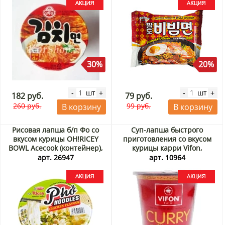
30%
20%
шт
шт
-
+
-
+
182 руб.
79 руб.
260 руб.
99 руб.
В корзину
В корзину
Рисовая лапша б/п Фо со
Суп-лапша быстрого
вкусом курицы OH!RICEY
приготовления со вкусом
BOWL Acecook (контейнер),
курицы карри Vifon,
Вьетнам, 71 г Акция
Вьетнам, 60 г Акция
арт. 26947
арт. 10964