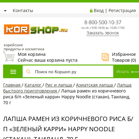
Контакты
Вход
|
Регистрация
8-800-500-10-37
пн-сб: с 9:00-18:00; вс: 10:00-17:00
Заказать звонок
корейские
продукты и косметика
Моя корзина
Избранное
Сейчас ваша корзина пуста
Товаров (
0
)
Главная
/
Каталог
/
Рис и лапша
/
Азиатская лапша
/
Лапша
быстрого приготовления
/
Лапша рамен из коричневого
риса б/п «Зеленый карри» Happy Noodle (стакан), Таиланд,
70 г
ЛАПША РАМЕН ИЗ КОРИЧНЕВОГО РИСА Б/
П «ЗЕЛЕНЫЙ КАРРИ» HAPPY NOODLE