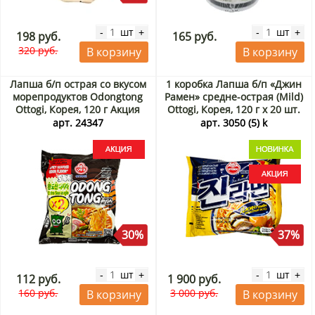
шт
шт
-
+
-
+
198 руб.
165 руб.
320 руб.
В корзину
В корзину
Лапша б/п острая со вкусом
1 коробка Лапша б/п «Джин
морепродуктов Odongtong
Рамен» средне-острая (Mild)
Ottogi, Корея, 120 г Акция
Ottogi, Корея, 120 г х 20 шт.
Акция
арт. 24347
арт. 3050 (5) k
30%
37%
шт
шт
-
+
-
+
112 руб.
1 900 руб.
160 руб.
3 000 руб.
В корзину
В корзину