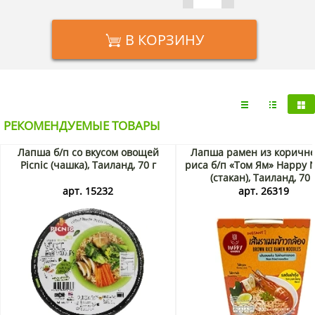
В КОРЗИНУ
РЕКОМЕНДУЕМЫЕ ТОВАРЫ
Лапша б/п со вкусом овощей
Лапша рамен из коричне
Picnic (чашка), Таиланд, 70 г
риса б/п «Том Ям» Happy 
(стакан), Таиланд, 70 
арт. 15232
арт. 26319