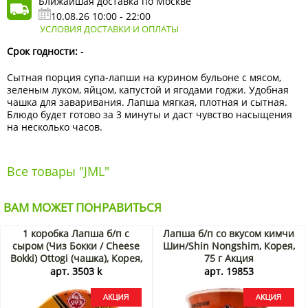
Ближайшая доставка по Москве
10.08.26 10:00 - 22:00
УСЛОВИЯ ДОСТАВКИ И ОПЛАТЫ
Срок годности:
-
Сытная порция супа-лапши на курином бульоне с мясом,
зеленым луком, яйцом, капустой и ягодами годжи. Удобная
чашка для заваривания. Лапша мягкая, плотная и сытная.
Блюдо будет готово за 3 минуты и даст чувство насыщения
на несколько часов.
Все товары "JML"
ВАМ МОЖЕТ ПОНРАВИТЬСЯ
1 коробка Лапша б/п с
Лапша б/п со вкусом кимчи
сыром (Чиз Бокки / Сheese
Шин/Shin Nongshim, Корея,
Bokki) Ottogi (чашка), Корея,
75 г Акция
95 г х 12 шт Акция
арт. 3503 k
арт. 19853