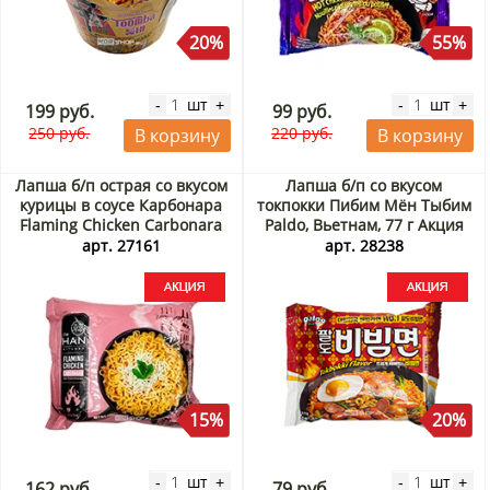
20%
55%
шт
шт
-
+
-
+
199 руб.
99 руб.
250 руб.
220 руб.
В корзину
В корзину
Лапша б/п острая со вкусом
Лапша б/п со вкусом
курицы в соусе Карбонара
токпокки Пибим Мён Тыбим
Flaming Chicken Carbonara
Paldo, Вьетнам, 77 г Акция
The Han Kitchen, Корея, 135
арт. 27161
арт. 28238
г Акция
15%
20%
шт
шт
-
+
-
+
162 руб.
79 руб.