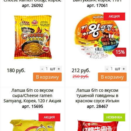
130 г
Акция
арт. 26092
арт. 17061
15%
шт
шт
-
+
-
+
180 руб.
212 руб.
250 руб.
В корзину
В корзину
Лапша б/п со вкусом
Лапша б/п со вкусом
сыра/Cheese ramen
тушеной говядины в
Samyang, Корея, 120 г Акция
красном соусе Инъян
Вэйши / Yingyangweishi,
арт. 15695
арт. 28467
Китай, 124,5 г