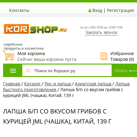
Контакты
Вход
|
Регистрация
пн-сб: с 9:00-18:00; вс: 10:00-17:00
Заказать звонок
корейские
продукты и косметика
Моя корзина
Избранное
Сейчас ваша корзина пуста
Товаров (
0
)
Главная
/
Каталог
/
Рис и лапша
/
Азиатская лапша
/
Лапша
быстрого приготовления
/
Лапша б/п со вкусом грибов с
курицей JML (чашка), Китай, 139 г
ЛАПША Б/П СО ВКУСОМ ГРИБОВ С
КУРИЦЕЙ JML (ЧАШКА), КИТАЙ, 139 Г