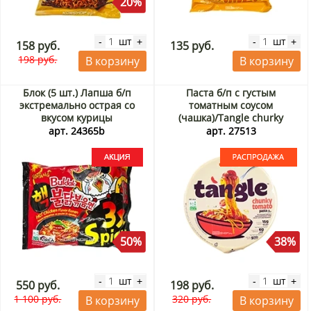
20%
шт
шт
-
+
-
+
158 руб.
135 руб.
198 руб.
В корзину
В корзину
Блок (5 шт.) Лапша б/п
Паста б/п с густым
экстремально острая со
томатным соусом
вкусом курицы
(чашка)/Tangle churky
3хСпайси/3xSpicy Samyang,
tomato pasta big bowl
арт. 24365b
арт. 27513
Корея, 140 г*5шт. Акция
Samyang, Корея, 105 г. Срок
до 17.09.2026. Распродажа
50%
38%
шт
шт
-
+
-
+
550 руб.
198 руб.
1 100 руб.
320 руб.
В корзину
В корзину