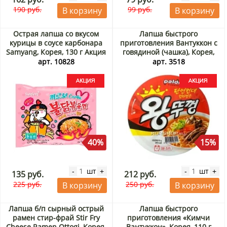
190 руб.
99 руб.
В корзину
В корзину
Острая лапша со вкусом
Лапша быстрого
курицы в соусе карбонара
приготовления Вантуккон с
Samyang, Корея, 130 г Акция
говядиной (чашка), Корея,
110 г Акция
арт. 10828
арт. 3518
40%
15%
шт
шт
-
+
-
+
135 руб.
212 руб.
225 руб.
250 руб.
В корзину
В корзину
Лапша б/п сырный острый
Лапша быстрого
рамен стир-фрай Stir Fry
приготовления «Кимчи
Cheese Ramen Ottogi, Корея,
Вантуккон», Корея, 110 г