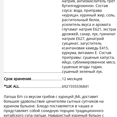
натрия, антиокислитель трет
бутилгидрохинон. Состав
соуса: вода, приправа
«курица», куриный жир, соль,
растительный белок,
усилитель вкуса и аромата
глутамат натрия Е621, экстрак
дрожжей, сахар, лук, гуанилат
натрия Е627, динатрий
сукцинат, загуститель
ксантановая камедь Е415,
куркума, витамин Е. Состав
приправы: сушеные капуста,
яйцо, сублимированное мясо,
сушеные ягоды годжи,
сушеный зеленый лук.
Срок хранения
12 месяцев
*ШК ALL
6921555536841
Лапша б/п со вкусом грибов с курицей JML доставит
большое удовольствие ценителям сытных супчиков на
курином бульоне. Блюдо поставляется в чашке и
представляет собой солидную порцию традиционного
китайского супа-лапши. Наваристый куриный бульон с