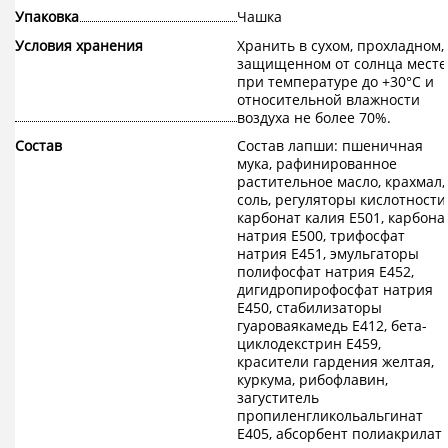
Упаковка
Чашка
Условия хранения
Хранить в сухом, прохладном,
защищенном от солнца месте
при температуре до +30°С и
относительной влажности
воздуха не более 70%.
Состав
Состав лапши: пшеничная
мука, рафинированное
растительное масло, крахмал,
соль, регуляторы кислотности
карбонат калия Е501, карбона
натрия Е500, трифосфат
натрия Е451, эмульгаторы
полифосфат натрия Е452,
дигидропирофосфат натрия
Е450, стабилизаторы
гуароваякамедь Е412, бета-
циклодекстрин E459,
красители гардения желтая,
куркума, рибофлавин,
загуститель
пропиленгликольальгинат
Е405, абсорбент полиакрилат