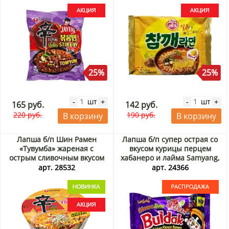
25%
25%
шт
шт
-
+
-
+
165 руб.
142 руб.
220 руб.
190 руб.
В корзину
В корзину
Лапша б/п Шин Рамен
Лапша б/п супер острая со
«Тувумба» жареная с
вкусом курицы перцем
острым сливочным вкусом
хабанеро и лайма Samyang,
(Shin Ramyun Stir Fry
Корея, 135 г. Срок до
арт. 28532
арт. 24366
Toomba) Nongshim, Корея,
28.09.2026. Распродажа
113 г Акция