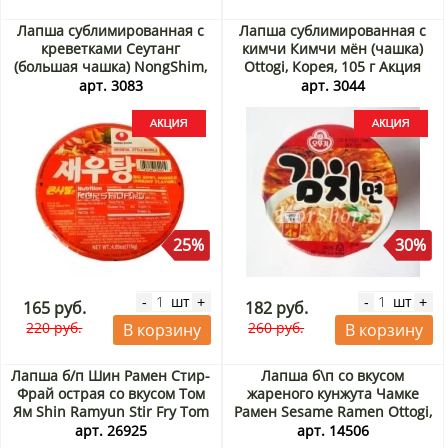
Лапша сублимированная с
Лапша сублимированная с
креветками Сеутанг
кимчи Кимчи мён (чашка)
(большая чашка) NongShim,
Ottogi, Корея, 105 г Акция
Корея 115 г Акция
арт. 3083
арт. 3044
25%
30%
шт
шт
-
+
-
+
165 руб.
182 руб.
220 руб.
260 руб.
В корзину
В корзину
Лапша б/п Шин Рамен Стир-
Лапша б\п со вкусом
Фрай острая со вкусом Том
жареного кунжута Чамке
Ям Shin Ramyun Stir Fry Tom
Рамен Sesame Ramen Ottogi,
Yum Nongshim, Корея, 130 г
Корея, 115 г Акция
арт. 26925
арт. 14506
Акция