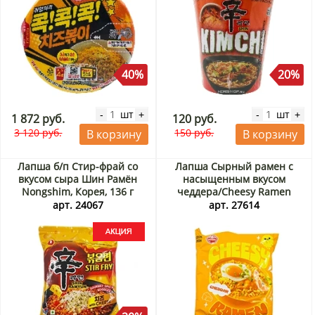
40%
20%
шт
шт
-
+
-
+
1 872 руб.
120 руб.
3 120 руб.
150 руб.
В корзину
В корзину
Лапша б/п Стир-фрай со
Лапша Сырный рамен с
вкусом сыра Шин Рамён
насыщенным вкусом
Nongshim, Корея, 136 г
чеддера/Cheesy Ramen
Акция
Otoki Ottogi (Корея), 111 г
арт. 24067
арт. 27614