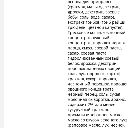
основа для приправы
(крахмал, мальтодекстрин,
дрожжи, декстрин, соевые
бобы, соль, вода, сахар),
экстракт грибов (гриб рейши,
трюфель, цветной капусты).
Тресковые кости, чесночный
концентрат, луковый
концентрат, порошок черного
перца, смесь соевой пасты,
сахар, соевая паста,
гидролизованный соевый
белок, дрожжи, декстрин,
порошок жареных овощей,
соль, лук. порошок, картоф.
крахмал, кукур. порошок,
чесночный порошок, порошо
овощного концентрата,
черный перец, соль, сухая
молочная сыворотка, арахис,
содержит 2% или менее:
кукурузный крахмал.
Ароматизированное масло:
масло со вкусом зеленого лука
(рапсовое масло, лук, чеснок,