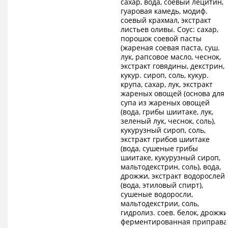
сахар, вода, соевый лецитин,
гуаровая камедь, модиф.
соевый крахмал, экстракт
листьев оливы. Соус: сахар,
порошок соевой пасты
(жареная соевая паста, суш.
лук, рапсовое масло, чеснок,
экстракт говядины, декстрин,
кукур. сироп, соль, кукур.
крупа, сахар, лук, экстракт
жареных овощей (основа для
супа из жареных овощей
(вода, грибы шиитаке, лук,
зеленый лук, чеснок, соль),
кукурузный сироп, соль,
экстракт грибов шиитаке
(вода, сушеные грибы
шиитаке, кукурузный сироп,
мальтодекстрин, соль), вода,
дрожжи, экстракт водорослей
(вода, этиловый спирт),
сушеные водоросли,
мальтодекстрии, соль,
гидролиз. соев. белок, дрожжи
ферментированная приправа)