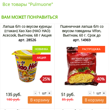
Все товары "Pulmuone"
ВАМ МОЖЕТ ПОНРАВИТЬСЯ
Лапша б/п со вкусом курицы
Пшеничная лапша б/п со
(стакан) Хао Хао (HAO HAO)
вкусом говядины Vifon,
Acecook, Вьетнам, 68 г Акция
Вьетнам, 60 г. Срок до
29.08.2026. Распродажа
арт. 28526
арт. 14969
25%
40%
шт
шт
-
+
-
+
135 руб.
51 руб.
180 руб.
85 руб.
В корзину
В корзину