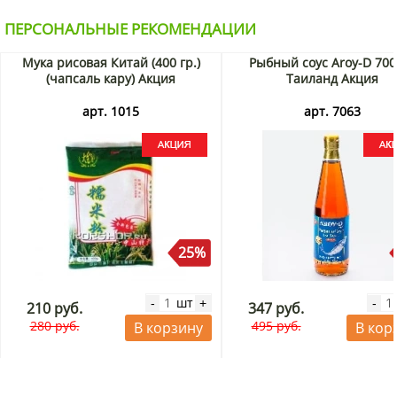
ПЕРСОНАЛЬНЫЕ РЕКОМЕНДАЦИИ
Мука рисовая Китай (400 гр.)
Рыбный соус Aroy-D 700
(чапсаль кару) Акция
Таиланд Акция
арт. 1015
арт. 7063
25%
шт
-
+
-
210 руб.
347 руб.
280 руб.
495 руб.
В корзину
В кор