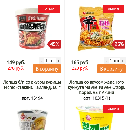
45%
25%
шт
шт
-
+
-
+
149 руб.
165 руб.
270 руб.
220 руб.
В корзину
В корзину
Лапша б/п со вкусом курицы
Лапша со вкусом жареного
Picnic (стакан), Таиланд, 60 г
кунжута Чамке Рамен Ottogi,
Корея, 65 г Акция
арт. 15194
арт. 10315 (1)