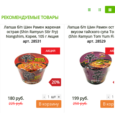
РЕКОМЕНДУЕМЫЕ ТОВАРЫ
Лапша б/п Шин Рамен жареная
Лапша б/п Шин Рамен ост
острая (Shin Ramyun Stir Fry)
вкусом тайского супа То
Nongshim, Корея, 105 г Акция
(Shin Ramyun Tom Yum Fla
Nongshim, Корея, 117 г 
арт. 28531
арт. 28529
20%
шт
-
+
-
180 руб.
199 руб.
225 руб.
250 руб.
В корзину
В кор