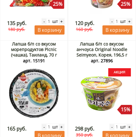
25%
25%
шт
шт
-
+
-
+
135 руб.
120 руб.
180 руб.
160 руб.
В корзину
В корзину
Лапша б/п со вкусом
Лапша б/п со вкусом
морепродуктов Picnic
анчоуса Original Noodle
(чашка), Таиланд, 70 г
Seimyeon, Корея, 196,5 г
Акция
арт. 15191
арт. 27896
15%
шт
шт
-
+
-
+
165 руб.
298 руб.
350 руб.
В корзину
В корзину