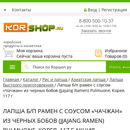
Контакты
Вход
|
Регистрация
8-800-500-10-37
пн-сб: с 9:00-18:00; вс: 10:00-17:00
Заказать звонок
корейские
продукты и косметика
Моя корзина
Избранное
Сейчас ваша корзина пуста
Товаров (
0
)
Главная
/
Каталог
/
Рис и лапша
/
Азиатская лапша
/
Лапша
быстрого приготовления
/
Лапша б/п рамен с соусом
«Чачжан» из черных бобов (Jjajang Ramen) Pulmuone, Корея,
117 г
ЛАПША Б/П РАМЕН С СОУСОМ «ЧАЧЖАН»
ИЗ ЧЕРНЫХ БОБОВ (JJAJANG RAMEN)