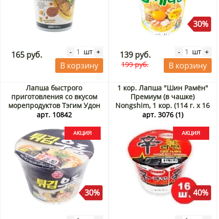
30%
шт
шт
-
+
-
+
165 руб.
139 руб.
199 руб.
В корзину
В корзину
Лапша быстрого
1 кор. Лапша "Шин Рамён"
приготовления со вкусом
Премиум (в чашке)
морепродуктов Тэгим Удон
Nongshim, 1 кор. (114 г. х 16
Ottogi, Корея, 110 г Акция
шт.) Акция
арт. 10842
арт. 3076 (1)
30%
40%