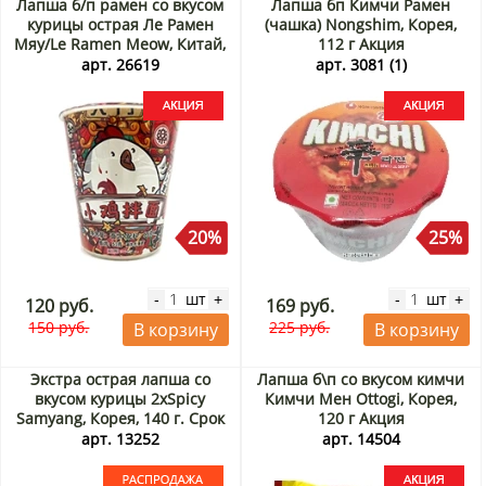
Лапша б/п рамен со вкусом
Лапша бп Кимчи Рамен
курицы острая Ле Рамен
(чашка) Nongshim, Корея,
Мяу/Le Ramen Meow, Китай,
112 г Акция
65 г Акция
арт. 26619
арт. 3081 (1)
20%
25%
шт
шт
-
+
-
+
120 руб.
169 руб.
150 руб.
225 руб.
В корзину
В корзину
Экстра острая лапша со
Лапша б\п со вкусом кимчи
вкусом курицы 2хSpicy
Кимчи Мен Ottogi, Корея,
Samyang, Корея, 140 г. Срок
120 г Акция
до 29.09.2026. Распродажа
арт. 13252
арт. 14504