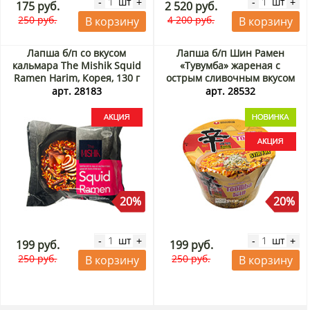
шт
шт
-
+
-
+
175 руб.
2 520 руб.
250 руб.
4 200 руб.
В корзину
В корзину
Лапша б/п со вкусом
Лапша б/п Шин Рамен
кальмара The Mishik Squid
«Тувумба» жареная с
Ramen Harim, Корея, 130 г
острым сливочным вкусом
Акция
(Shin Ramyun Stir Fry
арт. 28183
арт. 28532
Toomba) Nongshim, Корея,
113 г Акция
20%
20%
шт
шт
-
+
-
+
199 руб.
199 руб.
250 руб.
250 руб.
В корзину
В корзину