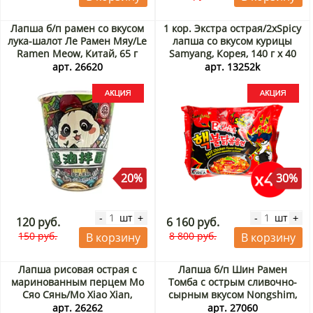
Лапша б/п рамен со вкусом
1 кор. Экстра острая/2хSpicy
лука-шалот Ле Рамен Мяу/Le
лапша со вкусом курицы
Ramen Meow, Китай, 65 г
Samyang, Корея, 140 г х 40
Акция
шт Акция
арт. 26620
арт. 13252k
20%
30%
шт
шт
-
+
-
+
120 руб.
6 160 руб.
150 руб.
8 800 руб.
В корзину
В корзину
Лапша рисовая острая с
Лапша б/п Шин Рамен
маринованным перцем Мо
Томба с острым сливочно-
Сяо Сянь/Mo Xiao Xian,
сырным вкусом Nongshim,
Китай, 104 г Акция
Корея, 137 г Акция
арт. 26262
арт. 27060