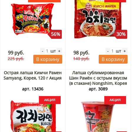
56%
30%
шт
шт
-
+
-
+
99 руб.
98 руб.
225 руб.
140 руб.
В корзину
В корзину
Острая лапша Кимчи Рамен
Лапша сублимированная
Samyang, Корея, 120 г Акция
Шин Рамён с острым вкусом
(в стакане) Nongshim, Корея
68 г Акция
арт. 13436
арт. 3089