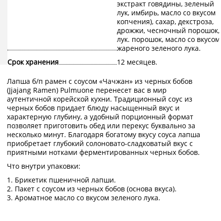
экстракт говядины, зеленый
лук, имбирь, масло со вкусом
копчения), сахар, декстроза,
дрожжи, чесночный порошок,
лук. порошок, масло со вкусом
жареного зеленого лука.
Срок хранения
12 месяцев.
Лапша б/п рамен с соусом «Чачжан» из черных бобов
(Jjajang Ramen) Pulmuone перенесет вас в мир
аутентичной корейской кухни. Традиционный соус из
черных бобов придает блюду насыщенный вкус и
характерную глубину, а удобный порционный формат
позволяет приготовить обед или перекус буквально за
несколько минут. Благодаря богатому вкусу соуса лапша
приобретает глубокий солоновато-сладковатый вкус с
приятными нотками ферментированных черных бобов.
Что внутри упаковки:
1. Брикетик пшеничной лапши.
2. Пакет с соусом из черных бобов (основа вкуса).
3. Ароматное масло со вкусом зеленого лука.