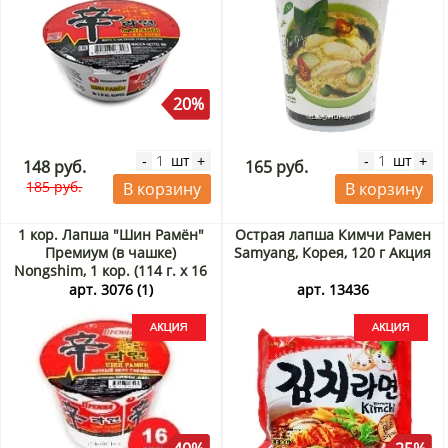
20%
шт
шт
-
+
-
+
148 руб.
165 руб.
185 руб.
В корзину
В корзину
1 кор. Лапша "Шин Рамён"
Острая лапша Кимчи Рамен
Премиум (в чашке)
Samyang, Корея, 120 г Акция
Nongshim, 1 кор. (114 г. х 16
шт.) Акция
арт. 3076 (1)
арт. 13436