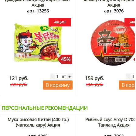
Акция
Акция
арт. 13256
арт. 3076
45%
шт
-
+
-
121 руб.
159 руб.
220 руб.
265 руб.
В корзину
В кор
ПЕРСОНАЛЬНЫЕ РЕКОМЕНДАЦИИ
Мука рисовая Китай (400 гр.)
Рыбный соус Aroy-D 700
(чапсаль кару) Акция
Таиланд Акция