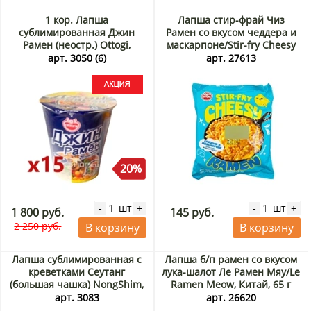
1 кор. Лапша
Лапша стир-фрай Чиз
сублимированная Джин
Рамен со вкусом чеддера и
Рамен (неостр.) Ottogi,
маскарпоне/Stir-fry Cheesy
Корея (15шт *65 г) Акция
Ramen Otoki Ottogi (Корея),
арт. 3050 (6)
арт. 27613
110 г
20%
шт
шт
-
+
-
+
1 800 руб.
145 руб.
2 250 руб.
В корзину
В корзину
Лапша сублимированная с
Лапша б/п рамен со вкусом
креветками Сеутанг
лука-шалот Ле Рамен Мяу/Le
(большая чашка) NongShim,
Ramen Meow, Китай, 65 г
Корея 115 г Акция
Акция
арт. 3083
арт. 26620