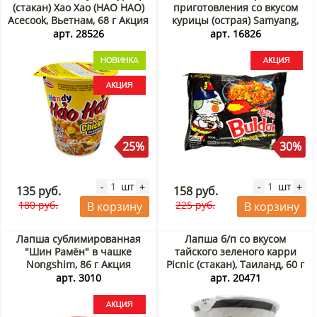
(стакан) Хао Хао (HAO HAO)
приготовления со вкусом
Acecook, Вьетнам, 68 г Акция
курицы (острая) Samyang,
Корея, 140 г Акция
арт. 28526
арт. 16826
25%
30%
шт
шт
-
+
-
+
135 руб.
158 руб.
180 руб.
225 руб.
В корзину
В корзину
Лапша сублимированная
Лапша б/п со вкусом
"Шин Рамён" в чашке
тайского зеленого карри
Nongshim, 86 г Акция
Picnic (стакан), Таиланд, 60 г
арт. 3010
арт. 20471