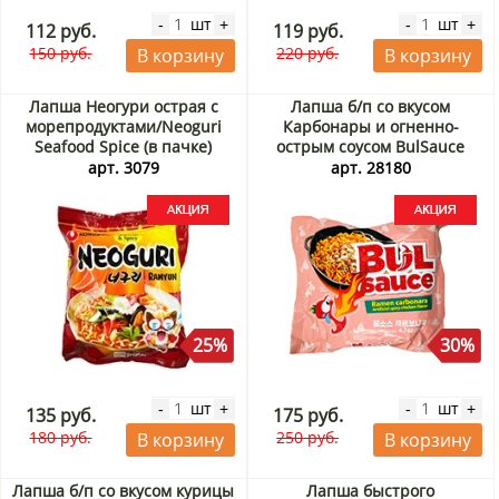
шт
шт
-
+
-
+
112 руб.
119 руб.
150 руб.
220 руб.
В корзину
В корзину
Лапша Неогури острая с
Лапша б/п со вкусом
морепродуктами/Neoguri
Карбонары и огненно-
Seafood Spice (в пачке)
острым соусом BulSauce
Nongshim, Корея 120 г
Carbonara Ramen Harim,
арт. 3079
арт. 28180
Акция
Корея, 135 г Акция
25%
30%
шт
шт
-
+
-
+
135 руб.
175 руб.
180 руб.
250 руб.
В корзину
В корзину
Лапша б/п со вкусом курицы
Лапша быстрого