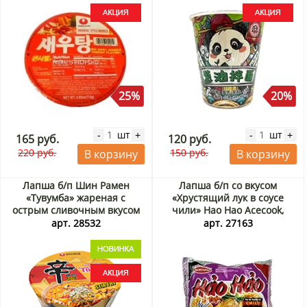
25%
20%
шт
шт
-
+
-
+
165 руб.
120 руб.
220 руб.
150 руб.
В корзину
В корзину
Лапша б/п Шин Рамен
Лапша б/п со вкусом
«Тувумба» жареная с
«Хрустящий лук в соусе
острым сливочным вкусом
чили» Hao Hao Acecook,
(Shin Ramyun Stir Fry
Вьетнам, 75 г
арт. 28532
арт. 27163
Toomba) Nongshim, Корея,
113 г Акция