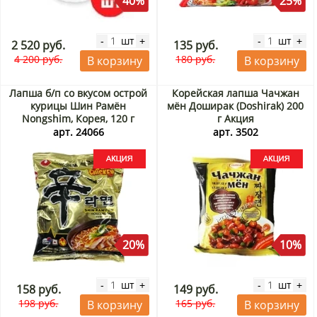
40%
25%
шт
шт
-
+
-
+
2 520 руб.
135 руб.
4 200 руб.
180 руб.
В корзину
В корзину
Лапша б/п со вкусом острой
Корейская лапша Чачжан
курицы Шин Рамён
мён Доширак (Doshirak) 200
Nongshim, Корея, 120 г
г Акция
Акция
арт. 24066
арт. 3502
20%
10%
шт
шт
-
+
-
+
158 руб.
149 руб.
198 руб.
165 руб.
В корзину
В корзину