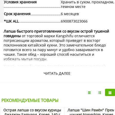
Условия хранения
Хранить в сухом, прохладном,
темном месте
Срок хранения
6 месяцев
*ШК ALL
6900873023066
Лапша быстрого приготовления со вкусом острой тушеной
говядины
от торговой марки Kangshifu отличается
потрясающим ароматом, который приведет в восторг
поклонников китайской кухни. Это замечательное блюдо
готовится всего за пару минут и удобно заваривается в
чашке. Такое обед – хороший способ насытиться и
избежать мытья посуды.
Купить лапшу быстрого приготовления со вкусом острой
тушеной говядины Kangshifu с доставкой на дом по Москве
ЧИТАТЬ ДАЛЕЕ
и Подмосковью можно в интернет-магазине KorShop.ru.
РЕКОМЕНДУЕМЫЕ ТОВАРЫ
Острая лапша со вкусом курицы
Лапша "Шин Рамён" Преми
Джаджан Samyang, Корея, 140 г
чашке) Nongshim, Корея 