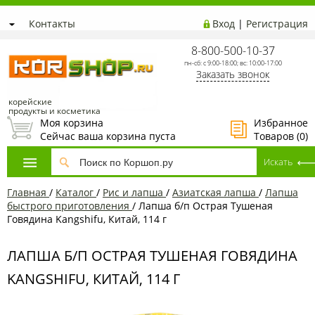
Контакты
Вход
|
Регистрация
8-800-500-10-37
пн-сб: с 9:00-18:00; вс: 10:00-17:00
Заказать звонок
корейские
продукты и косметика
Моя корзина
Избранное
Сейчас ваша корзина пуста
Товаров (
0
)
Главная
/
Каталог
/
Рис и лапша
/
Азиатская лапша
/
Лапша
быстрого приготовления
/
Лапша б/п Острая Тушеная
Говядина Kangshifu, Китай, 114 г
ЛАПША Б/П ОСТРАЯ ТУШЕНАЯ ГОВЯДИНА
KANGSHIFU, КИТАЙ, 114 Г