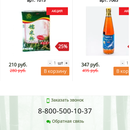
арт. 1015
арт. 7063
25%
шт
-
+
-
210 руб.
347 руб.
280 руб.
495 руб.
В корзину
В кор
Заказать звонок
8-800-500-10-37
Обратная связь