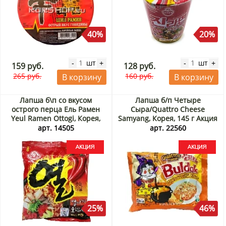
40%
20%
шт
шт
-
+
-
+
159 руб.
128 руб.
265 руб.
160 руб.
В корзину
В корзину
Лапша б\п со вкусом
Лапша б/п Четыре
острого перца Ель Рамен
Сыра/Quattro Cheese
Yeul Ramen Ottogi, Корея,
Samyang, Корея, 145 г Акция
120 г Акция
арт. 14505
арт. 22560
25%
46%