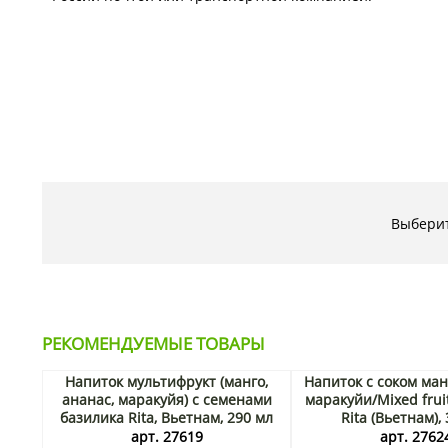
Выберит
РЕКОМЕНДУЕМЫЕ ТОВАРЫ
Напиток мультифрукт (манго,
Напиток с соком ман
ананас, маракуйя) с семенами
маракуйи/Mixed fruit
базилика Rita, Вьетнам, 290 мл
Rita (Вьетнам),
Акция
арт. 27619
арт. 2762