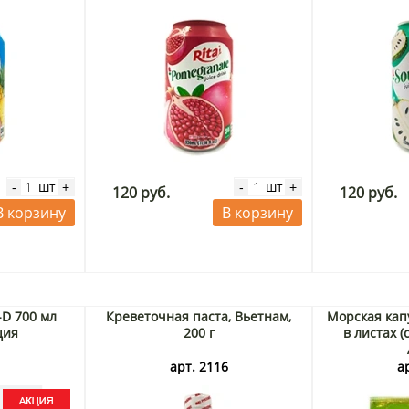
шт
шт
-
+
-
+
120 руб.
120 руб.
В корзину
В корзину
-D 700 мл
Креветочная паста, Вьетнам,
Морская кап
ция
200 г
в листах (с
3
арт. 2116
а