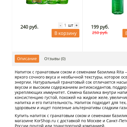
шт
-
+
240 руб.
199 руб.
250 руб.
В корзину
Описание
Отзывы (0)
Напиток с гранатовым соком и семенами базилика Rita 
яркого сочного вкуса и необычной текстуры, которое ос
энергии. Натуральный гранатовый сок отличается нас
вкусом и высоким содержанием антиоксидантов, подде
укрепляющих иммунитет. Семена базилика внутри напи
консистенцию густой, похожей на жидкое желе, увеличи
напитка и его питательность. Напиток подходит для тех,
здоровьем и ищет полезные альтернативы сладким газ
Купить напиток с гранатовым соком и семенами базилик
магазине KorShop.ru с доставкой по Москве и Санкт-Пете
России почтой или транспортной компанией.