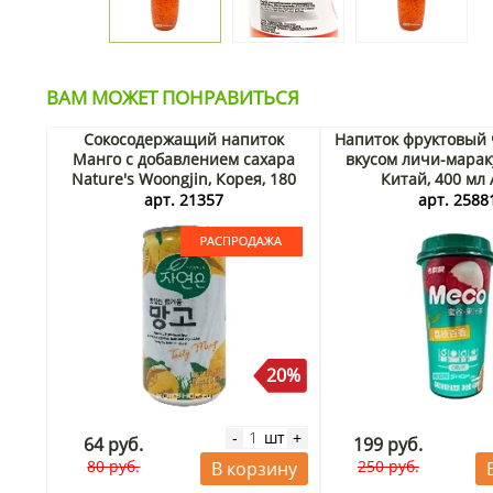
ВАМ МОЖЕТ ПОНРАВИТЬСЯ
Сокосодержащий напиток
Напиток фруктовый 
Манго с добавлением сахара
вкусом личи-марак
Nature's Woongjin, Корея, 180
Китай, 400 мл
мл. Срок до 24.09.2026.
арт. 21357
арт. 2588
Распродажа
20%
шт
-
+
64 руб.
199 руб.
80 руб.
250 руб.
В корзину