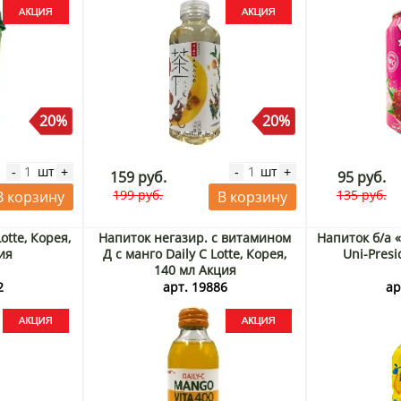
20%
20%
шт
шт
-
+
-
+
159 руб.
95 руб.
199 руб.
135 руб.
В корзину
В корзину
otte, Корея,
Напиток негазир. с витамином
Напиток б/а 
ия
Д с манго Daily C Lotte, Корея,
Uni-Presi
140 мл Акция
2
арт. 19886
ар