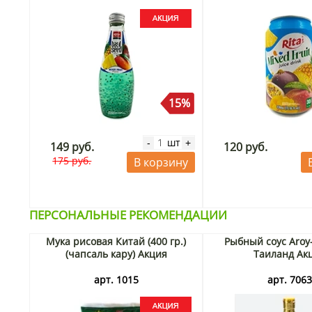
15%
шт
-
+
149 руб.
120 руб.
175 руб.
В корзину
ПЕРСОНАЛЬНЫЕ РЕКОМЕНДАЦИИ
Мука рисовая Китай (400 гр.)
Рыбный соус Aroy
(чапсаль кару) Акция
Таиланд Ак
арт. 1015
арт. 706