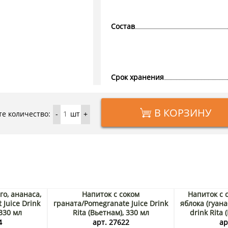
Состав
Срок хранения
В КОРЗИНУ
е количество:
шт
-
+
го, ананаса,
Напиток с соком
Напиток с 
 Juice Drink
граната/Pomegranate Juice Drink
яблока (гуана
 330 мл
Rita (Вьетнам), 330 мл
drink Rita 
4
арт. 27622
ар