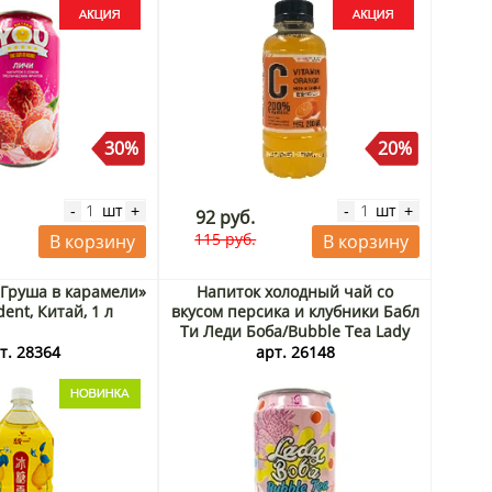
30%
20%
шт
шт
-
+
-
+
92 руб.
115 руб.
В корзину
В корзину
«Груша в карамели»
Напиток холодный чай со
dent, Китай, 1 л
вкусом персика и клубники Бабл
Ти Леди Боба/Bubble Tea Lady
Boba Madam Hong, Тайвань, 320
т. 28364
арт. 26148
мл