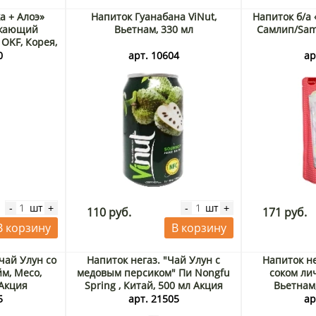
а + Алоэ»
Напиток Гуанабана ViNut,
Напиток б/а
ежающий
Вьетнам, 330 мл
Самлип/Saml
 OKF, Корея,
0
арт. 10604
ар
шт
шт
-
+
-
+
110 руб.
171 руб.
В корзину
В корзину
чай Улун со
Напиток негаз. "Чай Улун с
Напиток н
м, Meco,
медовым персиком" Пи Nongfu
соком ли
 Акция
Spring , Китай, 500 мл Акция
Вьетнам
5
арт. 21505
ар