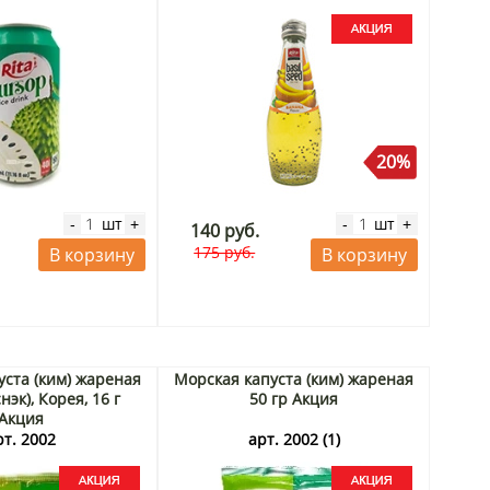
20%
шт
шт
-
+
-
+
140 руб.
175 руб.
В корзину
В корзину
уста (ким) жареная
Морская капуста (ким) жареная
нэк), Корея, 16 г
50 гр Акция
Акция
рт. 2002
арт. 2002 (1)