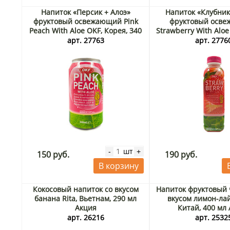
Напиток «Персик + Алоэ»
Напиток «Клубник
фруктовый освежающий Pink
фруктовый осв
Peach With Aloe OKF, Корея, 340
Strawberry With Aloe
мл
500 мл
арт. 27763
арт. 2776
шт
-
+
150 руб.
190 руб.
В корзину
Кокосовый напиток со вкусом
Напиток фруктовый 
банана Rita, Вьетнам, 290 мл
вкусом лимон-лай
Акция
Китай, 400 мл
арт. 26216
арт. 2532