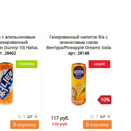
а с апельсиновым
Газированный напиток б/а с
газированный
ананасовым соком
 (Sunny-10) Haitai,
Вентура/Pineapple Dreams Soda
ея, 250 мл
Ventura Rita, Вьетнам, 330 мл
т. 28402
арт. 28148
Акция
10%
шт
шт
-
+
-
+
117 руб.
130 руб.
В корзину
В корзину