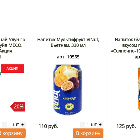
чай Улун со
Напиток Мультифрукт ViNut,
Напиток б/
уйя MECO,
Вьетнам, 330 мл
вкусом 
 Акция
«Солнечно-10»
Кор
1
арт. 10565
ар
20%
шт
шт
-
+
-
+
110 руб.
125 руб.
В корзину
В корзину