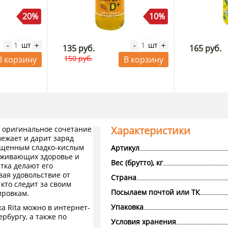
20%
10%
шт
шт
-
+
-
+
135 руб.
165 руб.
150 руб.
В корзину
В корзину
Характеристики
– оригинальное сочетание
вежает и дарит заряд
ыщенным сладко-кислым
Артикул
рживающих здоровье и
Вес (брутто), кг
тка делают его
вая удовольствие от
Страна
 кто следит за своим
Посылаем почтой или ТК
ировкам.
Упаковка
а Rita можно в интернет-
рбургу, а также по
Условия хранения