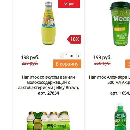
10%
шт
-
+
198 руб.
199 руб.
220 руб.
250 руб.
В корзину
Напиток со вкусом ванили
Напиток Алоэ-вера L
молокосодержащий с
500 мл Акц
лактобактериями Jelley Brown,
Китай, 4*100 мл
арт. 27834
арт. 1654