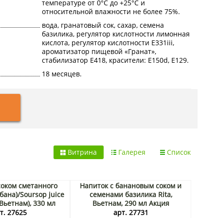
температуре от 0°С до +25°С и
относительной влажности не более 75%.
вода, гранатовый сок, сахар, семена
базилика, регулятор кислотности лимонная
кислота, регулятор кислотности Е331iii,
ароматизатор пищевой «Гранат»,
стабилизатор Е418, красители: Е150d, Е129.
18 месяцев.
Витрина
Галерея
Список
соком сметанного
Напиток с банановым соком и
бана)/Soursop juice
семенами базилика Rita,
(Вьетнам), 330 мл
Вьетнам, 290 мл Акция
т. 27625
арт. 27731