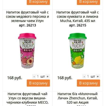
В корзину
В корзину
Напиток фруктовый чай с
Напиток фруктовый чай с
соком медового персика и
соком кумквата и лимона
зеленым чаем Улун
Mucha, Китай, 435 мл
Mucha, Китай, 435 мл
арт. 26213
арт. 26215
шт
шт
-
+
-
+
168 руб.
168 руб.
В корзину
В корзину
Напиток фруктовый чай
Напиток б/а «Молочный
Улун со вкусом вишни-
Личи» Zhenchun, Китай,
черники-клубники MECO,
520 мл Акция