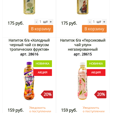
шт
шт
-
+
-
+
175 руб.
175 руб.
В корзину
В корзину
Напиток б/а «Холодный
Напиток б/а «Персиковый
черный чай со вкусом
чай улун»
тропических фруктов»
негазированный
негазированный
KangShiFu, Китай, 500 мл
арт. 28616
арт. 28615
KangShiFu, Китай, 500 мл
Акция
Акция
20%
20%
Уведомить
Уведомить
159 руб.
159 руб.
о поступлении
о поступлении