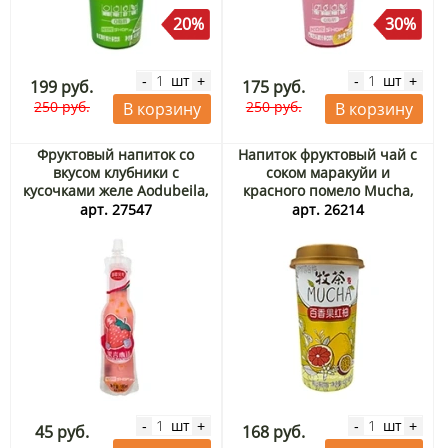
20%
30%
шт
шт
-
+
-
+
199 руб.
175 руб.
250 руб.
250 руб.
В корзину
В корзину
Фруктовый напиток со
Напиток фруктовый чай с
вкусом клубники с
соком маракуйи и
кусочками желе Aodubeila,
красного помело Mucha,
Китай, 180 мл
Китай, 435 мл
арт. 27547
арт. 26214
шт
шт
-
+
-
+
45 руб.
168 руб.