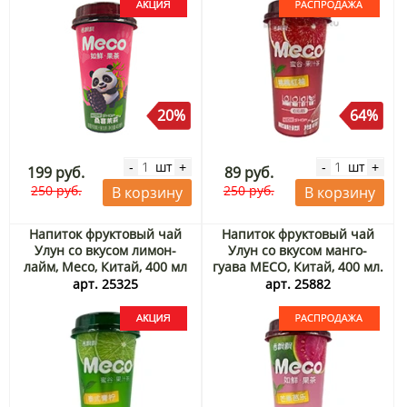
20%
64%
шт
шт
-
+
-
+
199 руб.
89 руб.
250 руб.
250 руб.
В корзину
В корзину
Напиток фруктовый чай
Напиток фруктовый чай
Улун со вкусом лимон-
Улун со вкусом манго-
лайм, Meco, Китай, 400 мл
гуава MECO, Китай, 400 мл.
Акция
Срок до 18.09.2026.
арт. 25325
арт. 25882
Распродажа