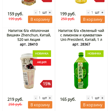
шт
шт
-
+
-
+
159 руб.
199 руб.
199 руб.
250 руб.
В корзину
В корзину
Напиток б/а «Молочная
Напиток б/а «Зеленый чай
Вишня» Zhenchun, Китай,
с лимоном и кумкватом»
520 мл Акция
Uni-President, Китай, 1 л
арт. 28410
арт. 28367
15%
шт
шт
-
+
-
+
219 руб.
165 руб.
258 руб.
В корзину
В корзину