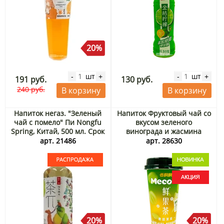
20%
шт
шт
-
+
-
+
191 руб.
130 руб.
240 руб.
В корзину
В корзину
Напиток негаз. "Зеленый
Напиток Фруктовый чай со
чай с помело" Пи Nongfu
вкусом зеленого
Spring, Китай, 500 мл. Срок
винограда и жасмина
до 19.09.2026. Распродажа
Меко / Meco, Китай, 400 мл
арт. 21486
арт. 28630
Акция
20%
20%