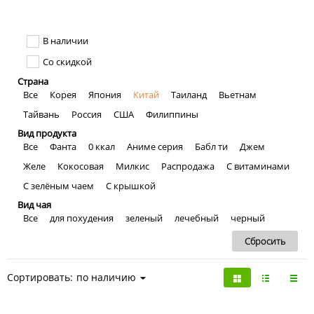
В наличии
Со скидкой
Страна
Все
Корея
Япония
Китай
Таиланд
Вьетнам
Тайвань
Россия
США
Филиппины
Вид продукта
Все
Фанта
0 ккал
Аниме серия
Бабл ти
Джем
Желе
Кокосовая
Милкис
Распродажа
С витаминами
С зелёным чаем
С крышкой
Вид чая
Все
для похудения
зеленый
лечебный
черный
Сортировать:
по наличию