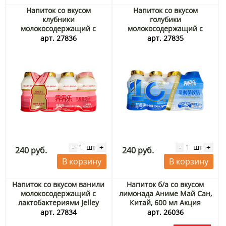
Напиток со вкусом
Напиток со вкусом
клубники
голубики
молокосодержащий с
молокосодержащий с
лактобактериями и
лактобактериями Jelley
арт. 27836
арт. 27835
витаминами A и D Jelley
Brown, Китай, 4*100 мл
Brown, Китай, 4*100 мл
шт
шт
-
+
-
+
240 руб.
240 руб.
В корзину
В корзину
Напиток со вкусом ванили
Напиток б/а со вкусом
молокосодержащий с
лимонада Аниме Май Сан,
лактобактериями Jelley
Китай, 600 мл Акция
Brown, Китай, 4*100 мл
арт. 27834
арт. 26036