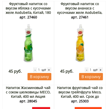
Фруктовый напиток со
Фруктовый напиток со
вкусом яблока с кусочками
вкусом ананаса с
желе Aodubeila, Китай, 180
кусочками желе Aodubeila,
мл
Китай, 180 мл
арт. 27460
арт. 27461
шт
шт
-
+
-
+
45 руб.
45 руб.
В корзину
В корзину
Напиток Жасминовый чай
Напиток фруктовый чай со
с соком шелковицы MECO,
вкусом грейпфрута Meco,
Китай, 400 мл Акция
Китай, 400 мл. Срок до
27.08.2026. Распродажа
арт. 28045
арт. 25303