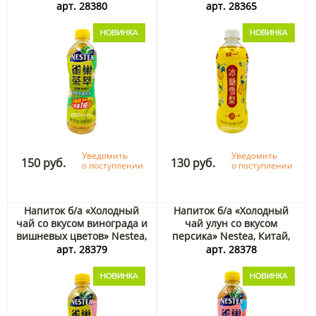
Китай, 500 мл
арт. 28380
арт. 28365
Уведомить
Уведомить
150 руб.
130 руб.
о поступлении
о поступлении
Напиток б/а «Холодный
Напиток б/а «Холодный
чай со вкусом винограда и
чай улун со вкусом
вишневых цветов» Nestea,
персика» Nestea, Китай,
Китай, 500 мл
500 мл
арт. 28379
арт. 28378