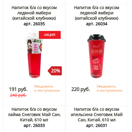
Напиток б/а со вкусом
Напиток б/а со вкусом
ледяной ямбери
ледяной ямбери
(китайской клубники)
(китайской клубники)
Аниме Май Сан, Китай, 600
Снеговик Май Сан, Китай,
арт. 26035
арт. 26034
мл Акция
610 мл
20%
Уведомить
Уведомить
191 руб.
220 руб.
о поступлении
о поступлении
240 руб.
Напиток б/а со вкусом
Напиток б/а со вкусом
лайма Снеговик Май Сан,
апельсина Снеговик Май
Китай, 610 мл
Сан, Китай, 610 мл
арт. 26033
арт. 26031