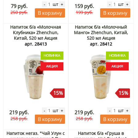
шт
шт
-
+
-
+
79 руб.
159 руб.
250 руб.
199 руб.
В корзину
В корзину
Напиток б/а «Молочная
Напиток б/а «Молочный
Клубника» Zhenchun,
Манго» Zhenchun, Китай,
Китай, 520 мл Акция
520 мл Акция
арт. 28413
арт. 28412
15%
15%
шт
шт
-
+
-
+
219 руб.
219 руб.
258 руб.
258 руб.
В корзину
В корзину
Напиток негаз. "Чай Улун с
Напиток б/а «Груша в