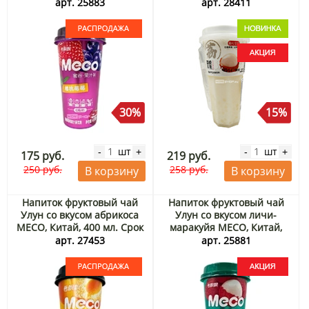
Китай, 400 мл. Срок до
арт. 25883
арт. 28411
19.09.2026. Распродажа
30%
15%
шт
шт
-
+
-
+
175 руб.
219 руб.
250 руб.
258 руб.
В корзину
В корзину
Напиток фруктовый чай
Напиток фруктовый чай
Улун со вкусом абрикоса
Улун со вкусом личи-
MECO, Китай, 400 мл. Срок
маракуйя MECO, Китай,
до 13.08.2026. Акция
400 мл Акция
арт. 27453
арт. 25881
Распродажа