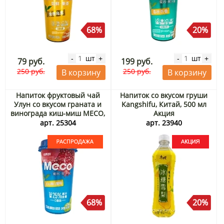
68%
20%
шт
шт
-
+
-
+
79 руб.
199 руб.
250 руб.
250 руб.
В корзину
В корзину
Напиток фруктовый чай
Напиток со вкусом груши
Улун со вкусом граната и
Kangshifu, Китай, 500 мл
винограда киш-миш MECO,
Акция
Китай, 400 мл. Срок до
арт. 25304
арт. 23940
16.08.2026. Распродажа
68%
20%