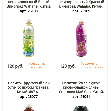
негазированный Белый
негазированный Красный
Виноград Wahaha, Китай,
Виноград Wahaha, Китай,
500 мл
500 мл
арт. 26108
арт. 26109
Уведомить
Уведомить
120 руб.
120 руб.
о поступлении
о поступлении
Напиток фруктовый чай
Напиток б/а со вкусом
Улун со вкусом граната,
кисло-сладкой сливы
Китай, 487 мл
Снеговик Май Сан, Китай,
610 мл
арт. 26077
арт. 26041