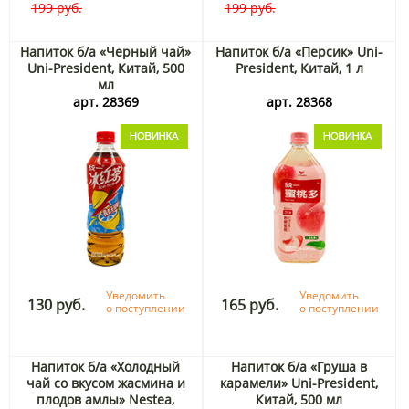
199 руб.
199 руб.
Напиток б/а «Черный чай»
Напиток б/а «Персик» Uni-
Uni-President, Китай, 500
President, Китай, 1 л
мл
арт. 28369
арт. 28368
Уведомить
Уведомить
130 руб.
165 руб.
о поступлении
о поступлении
Напиток б/а «Холодный
Напиток б/а «Груша в
чай со вкусом жасмина и
карамели» Uni-President,
плодов амлы» Nestea,
Китай, 500 мл