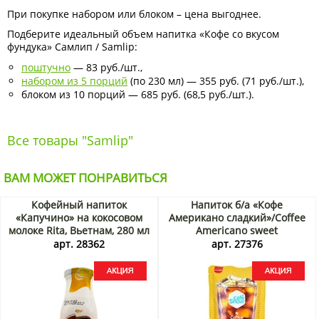
При покупке набором или блоком – цена выгоднее.
Подберите идеальный объем напитка «Кофе со вкусом
фундука» Самлип / Samlip:
поштучно
— 83 руб./шт.,
набором из 5 порций
(по 230 мл) — 355 руб. (71 руб./шт.),
блоком из 10 порций — 685 руб. (68,5 руб./шт.).
Все товары "Samlip"
ВАМ МОЖЕТ ПОНРАВИТЬСЯ
Кофейный напиток
Напиток б/а «Кофе
«Капучино» на кокосовом
Американо сладкий»/Coffee
молоке Rita, Вьетнам, 280 мл
Americano sweet
Акция
Самлип/Samlip, Корея, 230
арт. 28362
арт. 27376
мл Акция