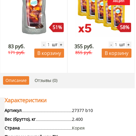
51%
58%
шт
шт
-
+
-
+
83 руб.
355 руб.
171 руб.
855 руб.
В корзину
В корзину
Описание
Отзывы (0)
Характеристики
Артикул
27377 b10
Вес (брутто), кг
2.400
Страна
Корея