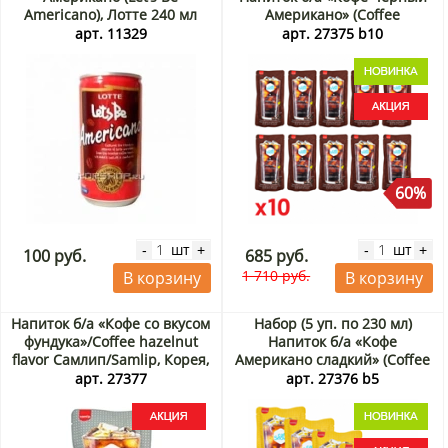
Americano), Лотте 240 мл
Американо» (Coffee
Americano Black) Самлип /
арт. 11329
арт. 27375 b10
Samlip, Корея, 230 мл х 10
шт. Акция
60%
шт
шт
-
+
-
+
100 руб.
685 руб.
1 710 руб.
В корзину
В корзину
Напиток б/а «Кофе со вкусом
Набор (5 уп. по 230 мл)
фундука»/Coffee hazelnut
Напиток б/а «Кофе
flavor Самлип/Samlip, Корея,
Американо сладкий» (Coffee
230 мл Акция
Americano Sweet) Самлип /
арт. 27377
арт. 27376 b5
Samlip, Корея, 230 мл х 5 шт.
Акция