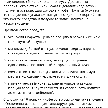
великолепно сбалансирован по вкусу. Достаточно
перелить его в стакан или бокал и добавить лед, чтобы
получить освежающий холодный кофе. Покупка блока из
10 порционных упаковок выгоднее отдельных порций - вы
экономите средства и получаете запас напитка на
несколько дней.
Преимущества продукта:
экономия бюджета (цена за порцию в блоке ниже, чем
при штучной покупке),
минимум действий (не нужно молоть зерна, варить,
охлаждать и ждать — напиток готов сразу),
стабильное качество (каждая порция сохраняет
одинаковый насыщенный и гармоничный вкус),
компактность (мягкие упаковки занимают минимум
места в холодильнике, сумке или ящике стола),
гигиеничность (индивидуальная упаковка каждой
порции гарантирует свежесть и безопасность напитка
до момента употребления).
С блоком из 10 порций «Кофе со вкусом фундука» вы будете
обеспечены освежающим тонизирующим напитком на
неделю вперед. Экономьте время, деньги и наслаждайтесь