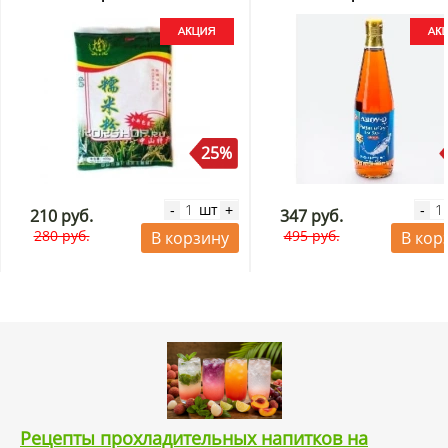
25%
шт
-
+
-
210 руб.
347 руб.
280 руб.
495 руб.
В корзину
В кор
Рецепты прохладительных напитков на