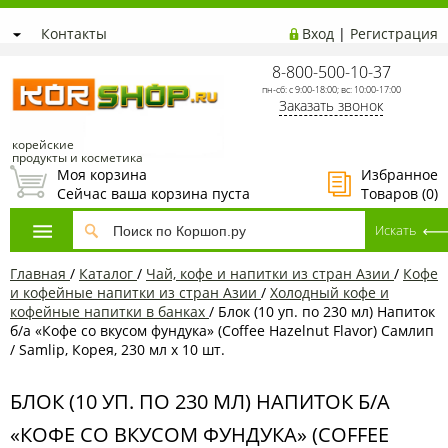
Контакты
Вход
|
Регистрация
8-800-500-10-37
пн-сб: с 9:00-18:00; вс: 10:00-17:00
Заказать звонок
корейские
продукты и косметика
Моя корзина
Избранное
Сейчас ваша корзина пуста
Товаров (
0
)
Главная
/
Каталог
/
Чай, кофе и напитки из стран Азии
/
Кофе
и кофейные напитки из стран Азии
/
Холодный кофе и
кофейные напитки в банках
/
Блок (10 уп. по 230 мл) Напиток
б/а «Кофе со вкусом фундука» (Coffee Hazelnut Flavor) Самлип
/ Samlip, Корея, 230 мл х 10 шт.
БЛОК (10 УП. ПО 230 МЛ) НАПИТОК Б/А
«КОФЕ СО ВКУСОМ ФУНДУКА» (COFFEE