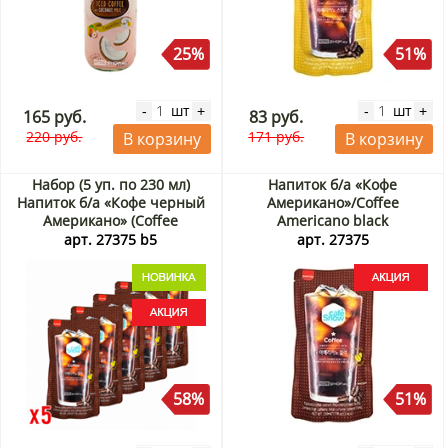
25%
51%
шт
шт
-
+
-
+
165 руб.
83 руб.
220 руб.
171 руб.
В корзину
В корзину
Набор (5 уп. по 230 мл)
Напиток б/а «Кофе
Напиток б/а «Кофе черный
Американо»/Coffee
Американо» (Coffee
Americano black
Americano Black) Самлип /
Самлип/Samlip, Корея, 230
арт. 27375 b5
арт. 27375
Samlip, Корея, 230 мл х 5 шт.
мл Акция
Акция
58%
51%