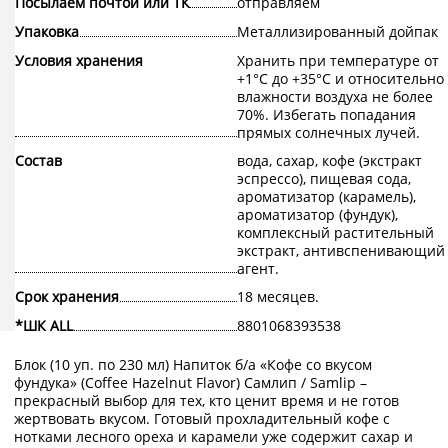
Посылаем почтой или ТК
отправляем
Упаковка
Металлизированный дойпак
Условия хранения
Хранить при температуре от
+1°С до +35°С и относительно
влажности воздуха не более
70%. Избегать попадания
прямых солнечных лучей.
Состав
вода, сахар, кофе (экстракт
эспрессо), пищевая сода,
ароматизатор (карамель),
ароматизатор (фундук),
комплексный растительный
экстракт, антивспенивающий
агент.
Срок хранения
18 месяцев.
*ШК ALL
8801068393538
Блок (10 уп. по 230 мл) Напиток б/а «Кофе со вкусом
фундука» (Coffee Hazelnut Flavor) Самлип / Samlip –
прекрасный выбор для тех, кто ценит время и не готов
жертвовать вкусом. Готовый прохладительный кофе с
нотками лесного ореха и карамели уже содержит сахар и