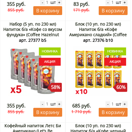
шт
шт
-
+
-
+
355 руб.
83 руб.
855 руб.
171 руб.
В корзину
В корзину
Набор (5 уп. по 230 мл)
Блок (10 уп. по 230 мл)
Напиток б/а «Кофе со вкусом
Напиток б/а «Кофе
фундука» (Coffee Hazelnut
Американо сладкий» (Coffee
Flavor) Самлип / Samlip,
Americano Sweet) Самлип /
арт. 27377 b5
арт. 27376 b10
Корея, 230 мл х 5 шт. Акция
Samlip, Корея, 230 мл х 10
шт. Акция
58%
60%
шт
шт
-
+
-
+
355 руб.
685 руб.
855 руб.
1 710 руб.
В корзину
В корзину
Кофейный напиток Летс Би
Блок (10 уп. по 230 мл)
Американо (Let’s Be
Напиток б/а «Кофе черный