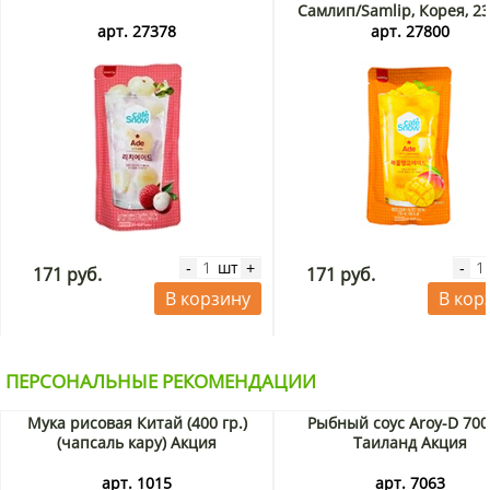
Самлип/Samlip, Корея, 2
арт. 27378
арт. 27800
шт
-
+
-
171 руб.
171 руб.
В корзину
В кор
ПЕРСОНАЛЬНЫЕ РЕКОМЕНДАЦИИ
Мука рисовая Китай (400 гр.)
Рыбный соус Aroy-D 700
(чапсаль кару) Акция
Таиланд Акция
арт. 1015
арт. 7063