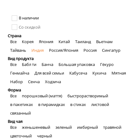
В наличии
Со скидкой
Страна
Все
Корея
Япония
Китай
Таиланд
Вьетнам
Тайвань
Индия
Россия/Япония
Россия
Сингапур
Вид продукта
Все
Бабл ти
Банча
Большая упаковка
Гёкуро
Генмайча
Для всей семьи
Кабусеча
Кукича
Мятная
Набор
Сенча
Ходзича
Форма
Все
порошковый (маття)
быстрорастворимый
в пакетиках
в пирамидках
в стиках
листовой
связанный
Вид чая
Все
женьшеневый
зеленый
имбирный
травяной
цветочный
черный