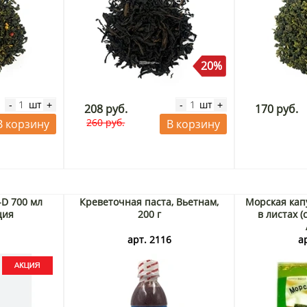
20%
шт
шт
-
+
-
+
208 руб.
170 руб.
260 руб.
В корзину
В корзину
-D 700 мл
Креветочная паста, Вьетнам,
Морская кап
ция
200 г
в листах (с
3
арт. 2116
а