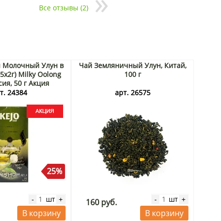
Все отзывы (2)
 Молочный Улун в
Чай Земляничный Улун, Китай,
5х2г) Milky Oolong
100 г
сия, 50 г Акция
т. 24384
арт. 26575
25%
шт
шт
-
+
-
+
160 руб.
В корзину
В корзину