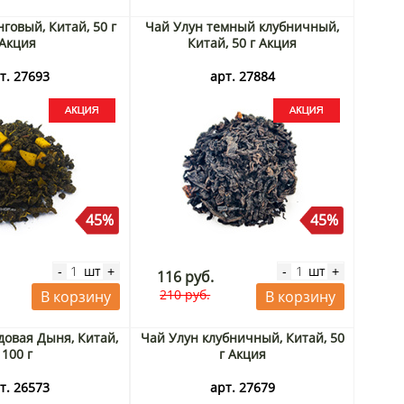
говый, Китай, 50 г
Чай Улун темный клубничный,
Акция
Китай, 50 г Акция
т. 27693
арт. 27884
45%
45%
шт
шт
-
+
-
+
116 руб.
210 руб.
В корзину
В корзину
овая Дыня, Китай,
Чай Улун клубничный, Китай, 50
100 г
г Акция
т. 26573
арт. 27679