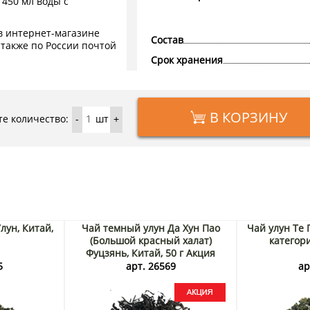
 450 мл воды с
в интернет-магазине
Состав
 также по России почтой
Срок хранения
В КОРЗИНУ
е количество:
шт
-
+
ун, Китай,
Чай темный улун Да Хун Пао
Чай улун Те
(Большой красный халат)
категори
Фуцзянь, Китай, 50 г Акция
5
арт. 26569
ар