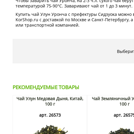
Чтобы заварить чай Уронча, на 2-3 ч.л. сухого чая берут
температурой 75-90°С. Заваривают чай от 1 до 3 минут.
Купить чай Улун Уронча с префектуры Сидзуока можно 
KorShop.ru с доставкой по Москве и Санкт-Петербургу, а
или транспортной компанией.
Выберит
РЕКОМЕНДУЕМЫЕ ТОВАРЫ
Чай Улун Медовая Дыня, Китай,
Чай Земляничный Ул
100 г
100 г
арт. 26573
арт. 2657