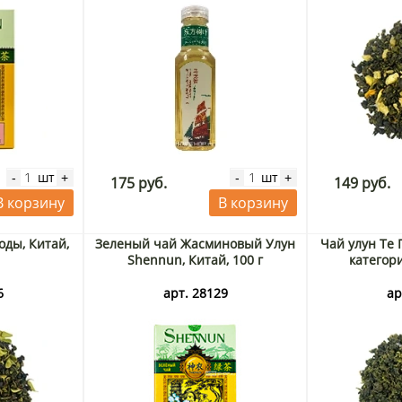
шт
шт
-
+
-
+
175 руб.
149 руб.
В корзину
В корзину
оды, Китай,
Зеленый чай Жасминовый Улун
Чай улун Те
Shennun, Китай, 100 г
категори
6
арт. 28129
ар