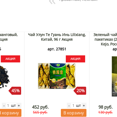
манговый,
Чай Улун Те Гуань Инь Lilixiang,
Зеленый чай
Акция
Китай, 96 г Акция
пакетиках (2
Kejo, Рос
5
арт. 27851
ар
45%
20%
шт
шт
-
+
-
+
452 руб.
98 руб.
565 руб.
130 руб.
В корзину
В корзину