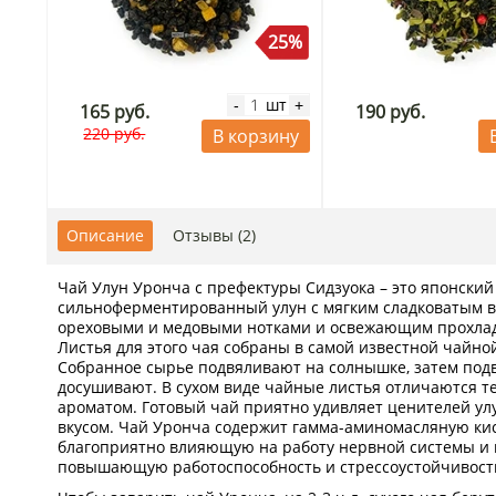
25%
шт
-
+
165 руб.
190 руб.
220 руб.
В корзину
Описание
Отзывы (2)
Чай Улун Уронча с префектуры Сидзуока – это японский
сильноферментированный улун с мягким сладковатым 
ореховыми и медовыми нотками и освежающим прохла
Листья для этого чая собраны в самой известной чайно
Собранное сырье подвяливают на солнышке, затем под
досушивают. В сухом виде чайные листья отличаются 
ароматом. Готовый чай приятно удивляет ценителей у
вкусом. Чай Уронча содержит гамма-аминомасляную кис
благоприятно влияющую на работу нервной системы и г
повышающую работоспособность и стрессоустойчивост