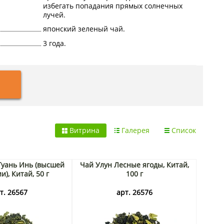
избегать попадания прямых солнечных
лучей.
японский зеленый чай.
3 года.
Витрина
Галерея
Список
 Гуань Инь (высшей
Чай Улун Лесные ягоды, Китай,
и), Китай, 50 г
100 г
т. 26567
арт. 26576