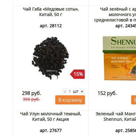
Чай Габа «Медовые соты»,
Чай зелёный с а
Китай, 50 г
молочного у
среднелистовой в 
Shennun, Китай, 40
арт. 28112
арт. 2434
15%
шт
-
+
298 руб.
152 руб.
350 руб.
В корзину
Чай Улун молочный темный,
Зеленый чай Манг
Китай, 50 г Акция
Shennun, Китай
арт. 27677
арт. 2585