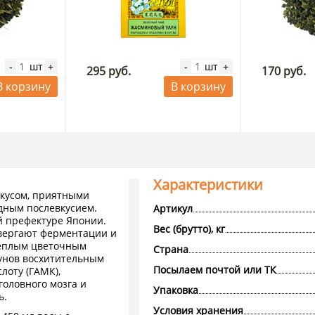
шт
шт
-
+
-
+
295 руб.
170 руб.
В корзину
В корзину
Характеристики
вкусом, приятными
дным послевкусием.
Артикул
й префектуре Японии.
Вес (брутто), кг
вергают ферментации и
теплым цветочным
Страна
лунов восхитительным
Посылаем почтой или ТК
лоту (ГАМК),
оловного мозга и
Упаковка
ь.
Условия хранения