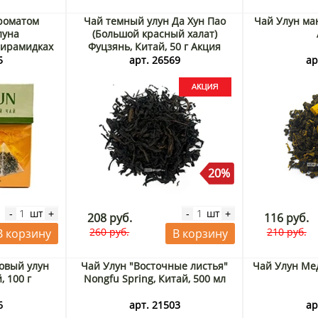
роматом
Чай темный улун Да Хун Пао
Чай Улун ман
луна
(Большой красный халат)
пирамидках
Фуцзянь, Китай, 50 г Акция
 г (20шт)
5
арт. 26569
ар
20%
шт
шт
-
+
-
+
208 руб.
116 руб.
260 руб.
210 руб.
В корзину
В корзину
овый улун
Чай Улун "Восточные листья"
Чай Улун Мед
, 100 г
Nongfu Spring, Китай, 500 мл
6
арт. 21503
ар