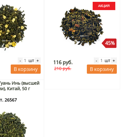
45%
шт
шт
-
+
-
+
116 руб.
210 руб.
В корзину
В корзину
 Гуань Инь (высшей
и), Китай, 50 г
т. 26567