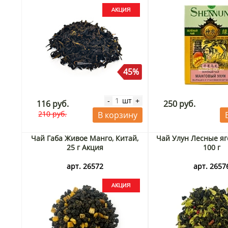
45%
шт
-
+
116 руб.
250 руб.
210 руб.
В корзину
Чай Габа Живое Манго, Китай,
Чай Улун Лесные яг
25 г Акция
100 г
арт. 26572
арт. 2657