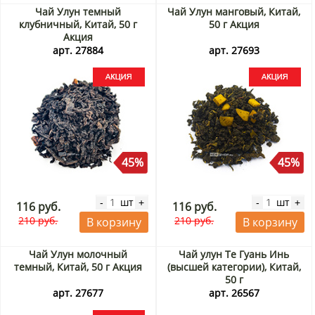
Чай Улун темный
Чай Улун манговый, Китай,
клубничный, Китай, 50 г
50 г Акция
Акция
арт. 27884
арт. 27693
45%
45%
шт
шт
-
+
-
+
116 руб.
116 руб.
210 руб.
210 руб.
В корзину
В корзину
Чай Улун молочный
Чай улун Те Гуань Инь
темный, Китай, 50 г Акция
(высшей категории), Китай,
50 г
арт. 27677
арт. 26567