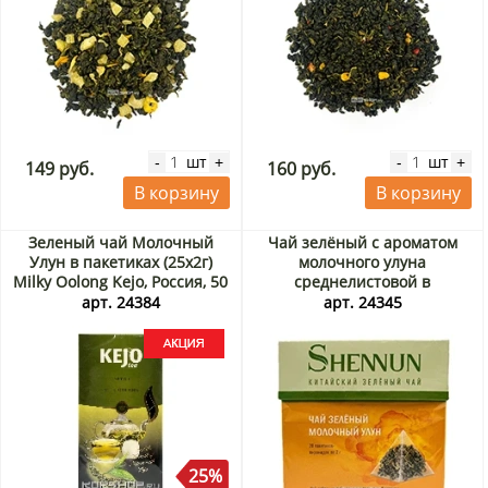
шт
шт
-
+
-
+
149 руб.
160 руб.
В корзину
В корзину
Зеленый чай Молочный
Чай зелёный с ароматом
Улун в пакетиках (25х2г)
молочного улуна
Milky Oolong Kejo, Россия, 50
среднелистовой в
г Акция
пирамидках Shennun,
арт. 24384
арт. 24345
Китай, 40 г (20шт)
25%