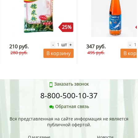
25%
шт
-
+
-
210 руб.
347 руб.
280 руб.
495 руб.
В корзину
В кор
Заказать звонок
8-800-500-10-37
Обратная связь
Вся представленная на сайте информация не является
публичной офертой.
О магазине
Новости