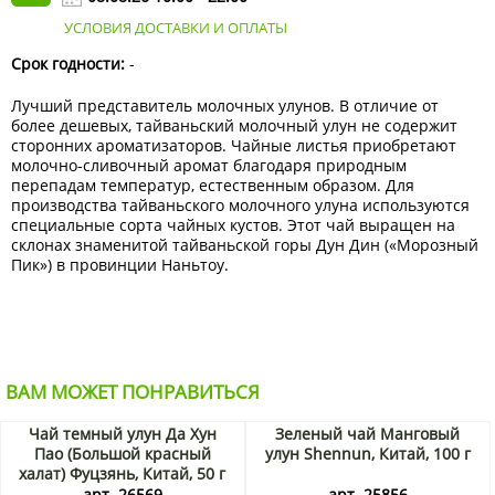
УСЛОВИЯ ДОСТАВКИ И ОПЛАТЫ
Срок годности:
-
Лучший представитель молочных улунов. В отличие от
более дешевых, тайваньский молочный улун не содержит
сторонних ароматизаторов. Чайные листья приобретают
молочно-сливочный аромат благодаря природным
перепадам температур, естественным образом. Для
производства тайваньского молочного улуна используются
специальные сорта чайных кустов. Этот чай выращен на
склонах знаменитой тайваньской горы Дун Дин («Морозный
Пик») в провинции Наньтоу.
ВАМ МОЖЕТ ПОНРАВИТЬСЯ
Чай темный улун Да Хун
Зеленый чай Манговый
Пао (Большой красный
улун Shennun, Китай, 100 г
халат) Фуцзянь, Китай, 50 г
Акция
арт. 26569
арт. 25856