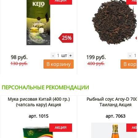
25%
шт
-
+
-
98 руб.
199 руб.
130 руб.
400 руб.
В корзину
В кор
ПЕРСОНАЛЬНЫЕ РЕКОМЕНДАЦИИ
Мука рисовая Китай (400 гр.)
Рыбный соус Aroy-D 700
(чапсаль кару) Акция
Таиланд Акция
арт. 1015
арт. 7063