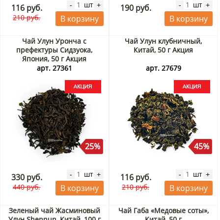
шт
шт
-
+
-
+
116 руб.
190 руб.
210 руб.
В корзину
В корзину
Чай Улун Уронча с
Чай Улун клубничный,
префектуры Сидзуока,
Китай, 50 г Акция
Япония, 50 г Акция
арт. 27361
арт. 27679
25%
45%
шт
шт
-
+
-
+
330 руб.
116 руб.
440 руб.
210 руб.
В корзину
В корзину
Зеленый чай Жасминовый
Чай Габа «Медовые соты»,
Улун Shennun, Китай, 100 г
Китай, 50 г