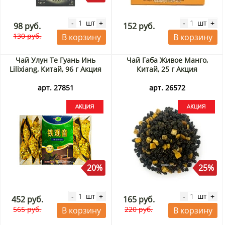
шт
шт
-
+
-
+
98 руб.
152 руб.
130 руб.
В корзину
В корзину
Чай Улун Те Гуань Инь
Чай Габа Живое Манго,
Lilixiang, Китай, 96 г Акция
Китай, 25 г Акция
арт. 27851
арт. 26572
20%
25%
шт
шт
-
+
-
+
452 руб.
165 руб.
565 руб.
220 руб.
В корзину
В корзину