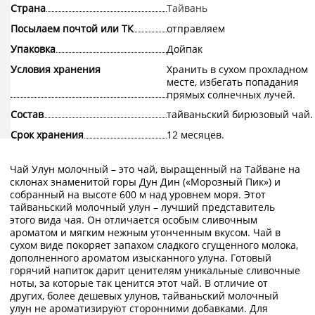
Страна
Тайвань
Посылаем почтой или ТК
отправляем
Упаковка
Дойпак
Условия хранения
Хранить в сухом прохладном
месте, избегать попадания
прямых солнечных лучей.
Состав
тайваньский бирюзовый чай.
Срок хранения
12 месяцев.
Чай Улун молочный – это чай, выращенный на Тайване на
склонах знаменитой горы Дун Дин («Морозный Пик») и
собранный на высоте 600 м над уровнем моря. Этот
тайваньский молочный улун – лучший представитель
этого вида чая. Он отличается особым сливочным
ароматом и мягким нежным утонченным вкусом. Чай в
сухом виде покоряет запахом сладкого сгущенного молока,
дополненного ароматом изысканного улуна. Готовый
горячий напиток дарит ценителям уникальные сливочные
ноты, за которые так ценится этот чай. В отличие от
других, более дешевых улунов, тайваньский молочный
улун не ароматизируют сторонними добавками. Для