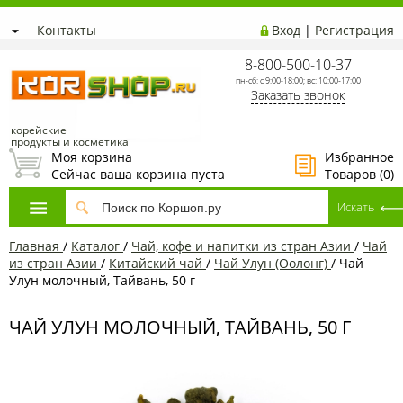
Контакты
Вход
|
Регистрация
8-800-500-10-37
пн-сб: с 9:00-18:00; вс: 10:00-17:00
Заказать звонок
корейские
продукты и косметика
Моя корзина
Избранное
Сейчас ваша корзина пуста
Товаров (
0
)
Главная
/
Каталог
/
Чай, кофе и напитки из стран Азии
/
Чай
из стран Азии
/
Китайский чай
/
Чай Улун (Оолонг)
/
Чай
Улун молочный, Тайвань, 50 г
ЧАЙ УЛУН МОЛОЧНЫЙ, ТАЙВАНЬ, 50 Г