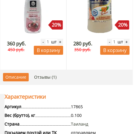
20%
20%
шт
шт
-
+
-
+
360 руб.
280 руб.
450 руб.
350 руб.
В корзину
В корзину
Описание
Отзывы (1)
Характеристики
Артикул
17865
Вес (брутто), кг
0.100
Страна
Таиланд
Посылаем почтой или ТК
отправляем