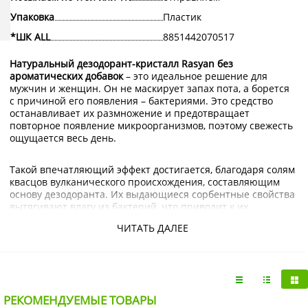
Упаковка
Пластик
*ШК ALL
8851442070517
Натуральный дезодорант-кристалл Rasyan без
ароматических добавок
– это идеальное решение для
мужчин и женщин. Он не маскирует запах пота, а борется
с причиной его появления – бактериями. Это средство
останавливает их размножение и предотвращает
повторное появление микроорганизмов, поэтому свежесть
ощущается весь день.
Такой впечатляющий эффект достигается, благодаря солям
квасцов вулканического происхождения, составляющим
основу дезодоранта. Их выдающиеся сорбентные свойства
вытягивают влагу из бактерий, что приводит к их
мгновенной гибели. Благодаря этому запах не появляется
ЧИТАТЬ ДАЛЕЕ
даже в самые жаркие дни.
Подобный принцип действия позволяет избавиться от
запаха. Не нарушая работу потовых желез и не
вмешиваясь в обмен веществ. Пот продолжает выделяться
РЕКОМЕНДУЕМЫЕ ТОВАРЫ
и испаряться с поверхности кожи, но несвежего аромата