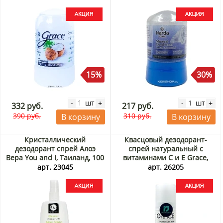
15%
30%
шт
шт
-
+
-
+
332 руб.
217 руб.
390 руб.
310 руб.
В корзину
В корзину
Кристаллический
Квасцовый дезодорант-
дезодорант спрей Алоэ
спрей натуральный с
Вера You and I, Таиланд, 100
витаминами С и Е Grace,
мл Акция
Таиланд, 50 мл Акция
арт. 23045
арт. 26205