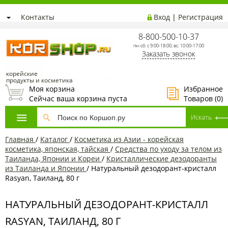
Контакты
Вход
|
Регистрация
8-800-500-10-37
пн-сб: с 9:00-18:00; вс: 10:00-17:00
Заказать звонок
корейские
продукты и косметика
Моя корзина
Избранное
Сейчас ваша корзина пуста
Товаров (
0
)
Главная
/
Каталог
/
Косметика из Азии - корейская
косметика, японская, тайская
/
Средства по уходу за телом из
Таиланда, Японии и Кореи
/
Кристаллические дезодоранты
из Таиланда и Японии
/
Натуральный дезодорант-кристалл
Rasyan, Таиланд, 80 г
НАТУРАЛЬНЫЙ ДЕЗОДОРАНТ-КРИСТАЛЛ
RASYAN, ТАИЛАНД, 80 Г