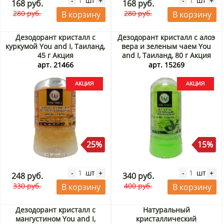
шт
шт
-
+
-
+
168 руб.
168 руб.
280 руб.
280 руб.
В корзину
В корзину
Дезодорант кристалл с
Дезодорант кристалл с алоэ
куркумой You and I, Таиланд,
вера и зеленым чаем You
45 г Акция
and I, Таиланд, 80 г Акция
арт. 21466
арт. 15269
25%
15%
шт
шт
-
+
-
+
248 руб.
340 руб.
330 руб.
400 руб.
В корзину
В корзину
Дезодорант кристалл с
Натуральный
мангустином You and I,
кристаллический