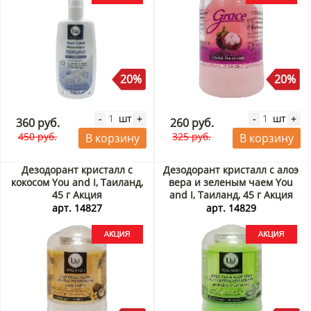
20%
20%
шт
шт
-
+
-
+
360 руб.
260 руб.
450 руб.
325 руб.
В корзину
В корзину
Дезодорант кристалл с
Дезодорант кристалл с алоэ
кокосом You and I, Таиланд,
вера и зеленым чаем You
45 г Акция
and I, Таиланд, 45 г Акция
арт. 14827
арт. 14829