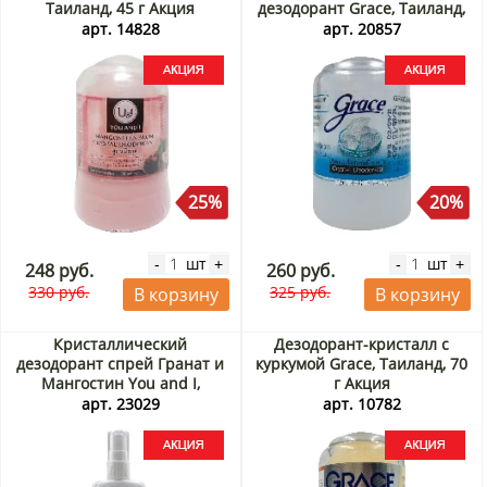
Таиланд, 45 г Акция
дезодорант Grace, Таиланд,
50 г Акция
арт. 14828
арт. 20857
25%
20%
шт
шт
-
+
-
+
248 руб.
260 руб.
330 руб.
325 руб.
В корзину
В корзину
Кристаллический
Дезодорант-кристалл с
дезодорант спрей Гранат и
куркумой Grace, Таиланд, 70
Мангостин You and I,
г Акция
Таиланд, 100 мл Акция
арт. 23029
арт. 10782