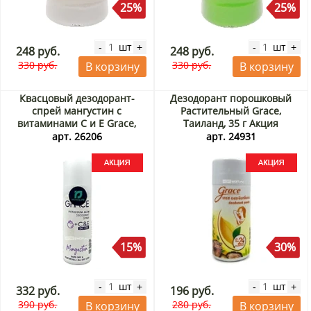
25%
25%
шт
шт
-
+
-
+
248 руб.
248 руб.
330 руб.
330 руб.
В корзину
В корзину
Квасцовый дезодорант-
Дезодорант порошковый
спрей мангустин с
Растительный Grace,
витаминами С и Е Grace,
Таиланд, 35 г Акция
Таиланд, 50 мл Акция
арт. 26206
арт. 24931
15%
30%
шт
шт
-
+
-
+
332 руб.
196 руб.
390 руб.
280 руб.
В корзину
В корзину