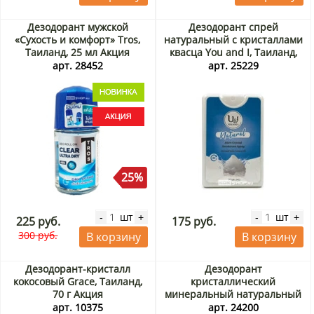
Дезодорант мужской
Дезодорант спрей
«Сухость и комфорт» Tros,
натуральный с кристаллами
Таиланд, 25 мл Акция
квасца You and I, Таиланд,
20 мл
арт. 28452
арт. 25229
25%
шт
шт
-
+
-
+
225 руб.
175 руб.
300 руб.
В корзину
В корзину
Дезодорант-кристалл
Дезодорант
кокосовый Grace, Таиланд,
кристаллический
70 г Акция
минеральный натуральный
Narda, Таиланд, 45 г Акция
арт. 10375
арт. 24200