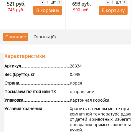
шт
шт
-
+
-
+
521 руб.
693 руб.
745 руб.
990 руб.
В корзину
В корзину
Описание
Отзывы (0)
Характеристики
Артикул
28334
Вес (брутто), кг
0.035
Страна
Корея
Посылаем почтой или ТК
отправляем
Упаковка
Картонная коробка.
Условия хранения
Хранить в темном месте при
комнатной температуре вдал
от детей и животных, избегат
попадания прямых солнечны
лучей.