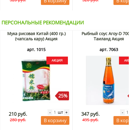
В корзину
В кор
ПЕРСОНАЛЬНЫЕ РЕКОМЕНДАЦИИ
Мука рисовая Китай (400 гр.)
Рыбный соус Aroy-D 700
(чапсаль кару) Акция
Таиланд Акция
арт. 1015
арт. 7063
25%
шт
-
+
-
210 руб.
347 руб.
280 руб.
495 руб.
В корзину
В кор