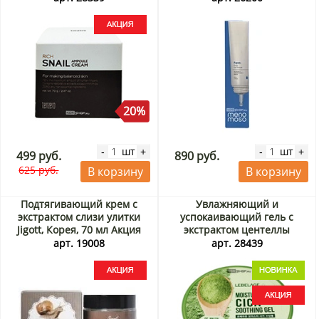
Cream 2X) Tenzero, Корея, 70
г Акция
20%
шт
шт
-
+
-
+
499 руб.
890 руб.
625 руб.
В корзину
В корзину
Подтягивающий крем с
Увлажняющий и
экстрактом слизи улитки
успокаивающий гель с
Jigott, Корея, 70 мл Акция
экстрактом центеллы
азиатской (Moisture Cica
арт. 19008
арт. 28439
Soothing Gel) Lebelage,
Корея, 300 мл Акция