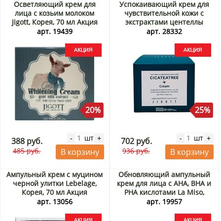
Осветляющий крем для
Успокаивающий крем для
лица с козьим молоком
чувствительной кожи с
Jigott, Корея, 70 мл Акция
экстрактами центеллы
азиатской и чайного дерева
арт. 19439
арт. 28332
(Cicateatree Cream) Jigott,
Корея, 50 мл Акция
20%
25%
шт
шт
-
+
-
+
388 руб.
702 руб.
485 руб.
936 руб.
В корзину
В корзину
Ампульный крем с муцином
Обновляющий ампульный
черной улитки Lebelage,
крем для лица с AHA, BHA и
Корея, 70 мл Акция
PHA кислотами La Miso,
Корея, 50 мл Акция
арт. 13056
арт. 19957