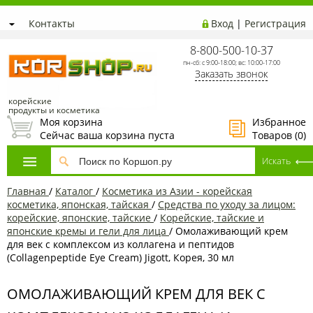
Контакты
Вход
|
Регистрация
8-800-500-10-37
пн-сб: с 9:00-18:00; вс: 10:00-17:00
Заказать звонок
корейские
продукты и косметика
Моя корзина
Избранное
Сейчас ваша корзина пуста
Товаров (
0
)
Главная
/
Каталог
/
Косметика из Азии - корейская
косметика, японская, тайская
/
Средства по уходу за лицом:
корейские, японские, тайские
/
Корейские, тайские и
японские кремы и гели для лица
/
Омолаживающий крем
для век с комплексом из коллагена и пептидов
(Collagenpeptide Eye Cream) Jigott, Корея, 30 мл
ОМОЛАЖИВАЮЩИЙ КРЕМ ДЛЯ ВЕК С