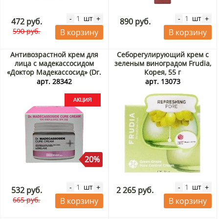
шт
шт
-
+
-
+
472 руб.
890 руб.
590 руб.
В корзину
В корзину
Антивозрастной крем для
Себорегулирующий крем с
лица с мадекассосидом
зеленым виноградом Frudia,
«Доктор Мадекассосид» (Dr.
Корея, 55 г
Madecassoside Cure Cream)
арт. 28342
арт. 13073
Lebelage, Корея, 70 мл
Акция
20%
шт
шт
-
+
-
+
532 руб.
2 265 руб.
665 руб.
В корзину
В корзину