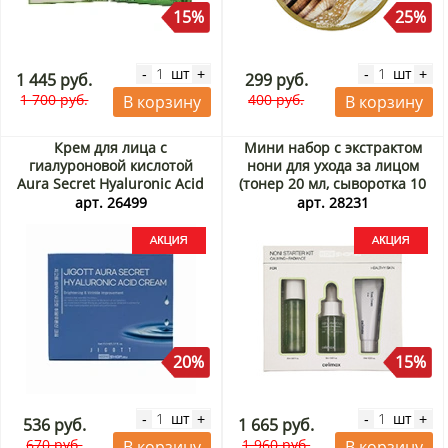
15%
25%
шт
шт
-
+
-
+
1 445 руб.
299 руб.
1 700 руб.
400 руб.
В корзину
В корзину
Крем для лица с
Мини набор с экстрактом
гиалуроновой кислотой
нони для ухода за лицом
Aura Secret Hyaluronic Acid
(тонер 20 мл, сыворотка 10
Cream Jigott, Корея, 150 мл
мл, крем 10 мл) The Real
арт. 26499
арт. 28231
Акция
Noni Starter Kit Celimax,
Корея Акция
20%
15%
шт
шт
-
+
-
+
536 руб.
1 665 руб.
670 руб.
1 960 руб.
В корзину
В корзину