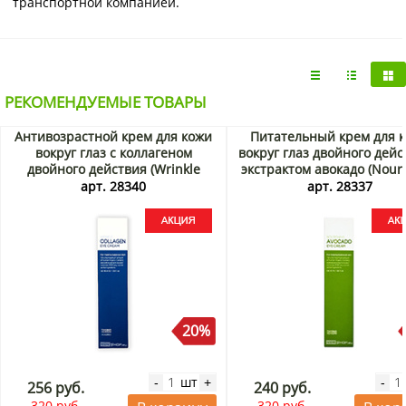
транспортной компанией.
РЕКОМЕНДУЕМЫЕ ТОВАРЫ
Антивозрастной крем для кожи
Питательный крем для 
вокруг глаз с коллагеном
вокруг глаз двойного дейс
двойного действия (Wrinkle
экстрактом авокадо (Nouri
Collagen Eye Cream 2X) Tenzero,
Avocado Eye Cream 2X) Ten
арт. 28340
арт. 28337
Корея, 40 мл Акция
Корея, 40 мл Акция
20%
шт
-
+
-
256 руб.
240 руб.
320 руб.
320 руб.