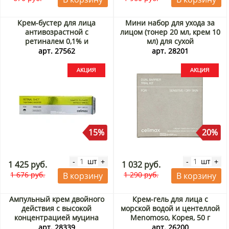
Крем-бустер для лица
Мини набор для ухода за
антивозрастной с
лицом (тонер 20 мл, крем 10
ретиналем 0,1% и
мл) для сухой
спикулами Celimax The Vita-
чувствительной кожи Dual
арт. 27562
арт. 28201
A Retinal Shot Tightening
Barrier Trial Kit Celimax,
Booster (Корея), 15 мл Акция
Корея Акция
15%
20%
шт
шт
-
+
-
+
1 425 руб.
1 032 руб.
1 676 руб.
1 290 руб.
В корзину
В корзину
Ампульный крем двойного
Крем-гель для лица с
действия с высокой
морской водой и центеллой
концентрацией муцина
Menomoso, Корея, 50 г
улитки (Rich Snail Ampoule
арт. 28339
арт. 26200