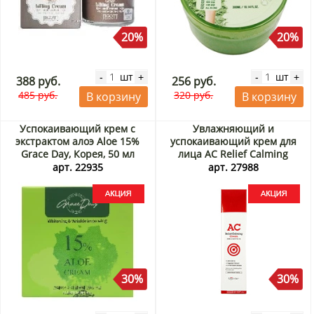
20%
20%
шт
шт
-
+
-
+
388 руб.
256 руб.
485 руб.
320 руб.
В корзину
В корзину
Успокаивающий крем с
Увлажняющий и
экстрактом алоэ Aloe 15%
успокаивающий крем для
Grace Day, Корея, 50 мл
лица AC Relief Calming
Акция
Cream Ugarden, Корея, 60 г
арт. 22935
арт. 27988
Акция
30%
30%