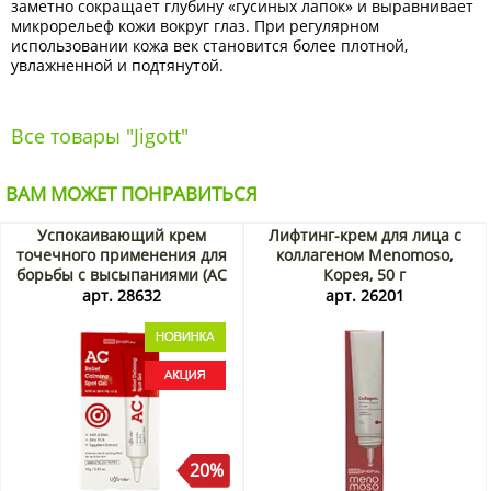
заметно сокращает глубину «гусиных лапок» и выравнивает
микрорельеф кожи вокруг глаз. При регулярном
использовании кожа век становится более плотной,
увлажненной и подтянутой.
Все товары "Jigott"
ВАМ МОЖЕТ ПОНРАВИТЬСЯ
Успокаивающий крем
Лифтинг-крем для лица с
точечного применения для
коллагеном Menomoso,
борьбы с высыпаниями (AC
Корея, 50 г
Relief Calming Spot Gel)
арт. 28632
арт. 26201
Ugarden, Корея, 15 г Акция
20%