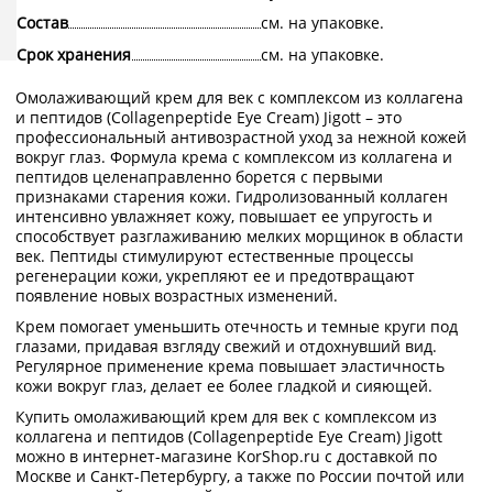
Состав
см. на упаковке.
Срок хранения
см. на упаковке.
Омолаживающий крем для век с комплексом из коллагена
и пептидов (Collagenpeptide Eye Cream) Jigott – это
профессиональный антивозрастной уход за нежной кожей
вокруг глаз. Формула крема с комплексом из коллагена и
пептидов целенаправленно борется с первыми
признаками старения кожи. Гидролизованный коллаген
интенсивно увлажняет кожу, повышает ее упругость и
способствует разглаживанию мелких морщинок в области
век. Пептиды стимулируют естественные процессы
регенерации кожи, укрепляют ее и предотвращают
появление новых возрастных изменений.
Крем помогает уменьшить отечность и темные круги под
глазами, придавая взгляду свежий и отдохнувший вид.
Регулярное применение крема повышает эластичность
кожи вокруг глаз, делает ее более гладкой и сияющей.
Купить омолаживающий крем для век с комплексом из
коллагена и пептидов (Collagenpeptide Eye Cream) Jigott
можно в интернет-магазине KorShop.ru с доставкой по
Москве и Санкт-Петербургу, а также по России почтой или