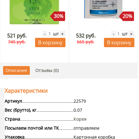
30%
20%
шт
шт
-
+
-
+
521 руб.
532 руб.
745 руб.
665 руб.
В корзину
В корзину
Описание
Отзывы (0)
Характеристики
Артикул
22579
Вес (брутто), кг
0.07
Страна
Корея
Посылаем почтой или ТК
отправляем
Упаковка
Картонная коробка