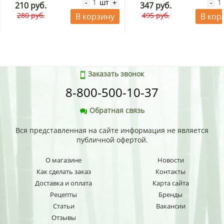
шт
-
+
-
210 руб.
347 руб.
280 руб.
495 руб.
В корзину
В кор
Заказать звонок
8-800-500-10-37
Обратная связь
Вся представленная на сайте информация не является
публичной офертой.
О магазине
Новости
Как сделать заказ
Контакты
Доставка и оплата
Карта сайта
Рецепты
Бренды
Статьи
Вакансии
Отзывы