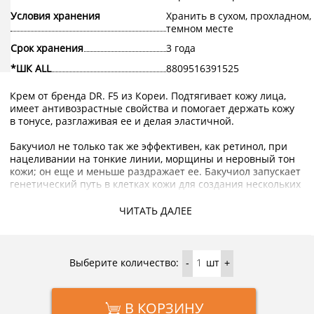
Условия хранения
Хранить в сухом, прохладном,
темном месте
Срок хранения
3 года
*ШК ALL
8809516391525
Крем от бренда DR. F5 из Кореи. Подтягивает кожу лица,
имеет антивозрастные свойства и помогает держать кожу
в тонусе, разглаживая ее и делая эластичной.
Бакучиол не только так же эффективен, как ретинол, при
нацеливании на тонкие линии, морщины и неровный тон
кожи; он еще и меньше раздражает ее. Бакучиол запускает
генетический путь в клетках кожи для создания нескольких
типов коллагена, полезных для здоровья кожи и
омолаживающих ее. Тем не менее, он не вызывает
ЧИТАТЬ ДАЛЕЕ
стойкой сухости или раздражения. Кроме того, в отличие
от ретинола, который может сделать кожу более
чувствительной к солнцу (всегда обязательно наносите SPF
в течение дня), бакучиол действительно может помочь
Выберите количество:
шт
-
+
сделать кожу менее чувствительной к вредным солнечным
лучам.
В КОРЗИНУ
Ниацинамид, также известный как витамин B3 или