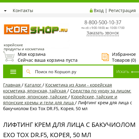
Контакты
Вход
|
Регистрация
8-800-500-10-37
пн-сб: с 9:00-18:00; вс: 10:00-17:00
Заказать звонок
корейские
продукты и косметика
Моя корзина
Избранное
Сейчас ваша корзина пуста
Товаров (
0
)
Главная
/
Каталог
/
Косметика из Азии - корейская
косметика, японская, тайская
/
Средства по уходу за лицом:
корейские, японские, тайские
/
Корейские, тайские и
японские кремы и гели для лица
/
Лифтинг крем для лица с
бакучиолом Exo Tox DR.F5, Корея, 50 мл
ЛИФТИНГ КРЕМ ДЛЯ ЛИЦА С БАКУЧИОЛОМ
EXO TOX DR.F5, КОРЕЯ, 50 МЛ