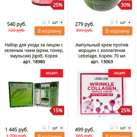
25%
30%
шт
шт
-
+
-
+
540 руб.
279 руб.
720 руб.
399 руб.
В корзину
В корзину
Набор для ухода за лицом с
Ампульный крем против
зеленым чаем (крем, тонер,
морщин с коллагеном
эмульсия) Jigott, Корея
Lebelage, Корея, 70 мл
Акция
Акция
арт. 18980
арт. 13063
15%
25%
шт
шт
-
+
-
+
1 445 руб.
499 руб.
1 700 руб.
665 руб.
В корзину
В корзину