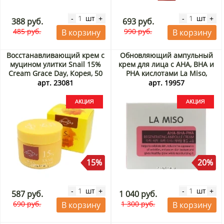
шт
шт
-
+
-
+
388 руб.
693 руб.
485 руб.
990 руб.
В корзину
В корзину
Восстанавливающий крем с
Обновляющий ампульный
муцином улитки Snail 15%
крем для лица с AHA, BHA и
Cream Grace Day, Корея, 50
PHA кислотами La Miso,
мл Акция
Корея, 50 мл Акция
арт. 23081
арт. 19957
15%
20%
шт
шт
-
+
-
+
587 руб.
1 040 руб.
690 руб.
1 300 руб.
В корзину
В корзину