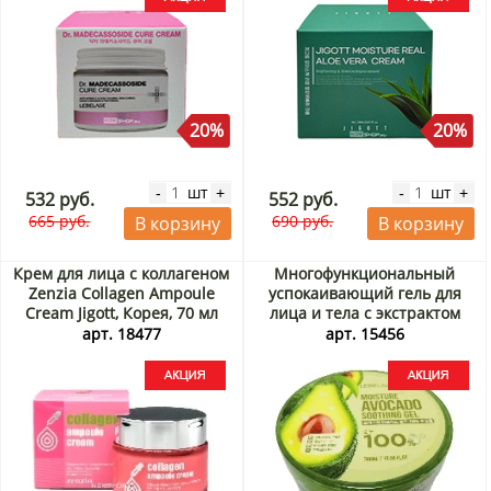
20%
20%
шт
шт
-
+
-
+
532 руб.
552 руб.
665 руб.
690 руб.
В корзину
В корзину
Крем для лица с коллагеном
Многофункциональный
Zenzia Collagen Ampoule
успокаивающий гель для
Cream Jigott, Корея, 70 мл
лица и тела с экстрактом
Акция
авокадо Lebelage, Корея, 300
арт. 18477
арт. 15456
г Акция