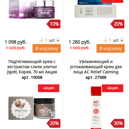
10%
20%
шт
шт
-
+
-
+
1 098 руб.
1 280 руб.
1 220 руб.
1 600 руб.
В корзину
В корзину
Подтягивающий крем с
Увлажняющий и
экстрактом слизи улитки
успокаивающий крем для
Jigott, Корея, 70 мл Акция
лица AC Relief Calming
Cream Ugarden, Корея, 60 г
арт. 19008
арт. 27988
Акция
20%
30%