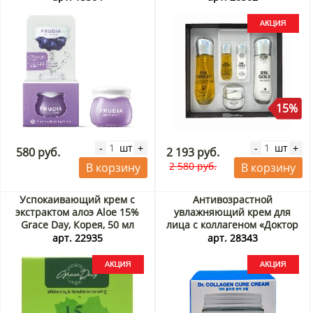
Jigott, Корея Акция
15%
шт
шт
-
+
-
+
580 руб.
2 193 руб.
2 580 руб.
В корзину
В корзину
Успокаивающий крем с
Антивозрастной
экстрактом алоэ Aloe 15%
увлажняющий крем для
Grace Day, Корея, 50 мл
лица с коллагеном «Доктор
Акция
Коллаген» (Dr. Collagen Cure
арт. 22935
арт. 28343
Cream) Lebelage, Корея, 70
мл Акция