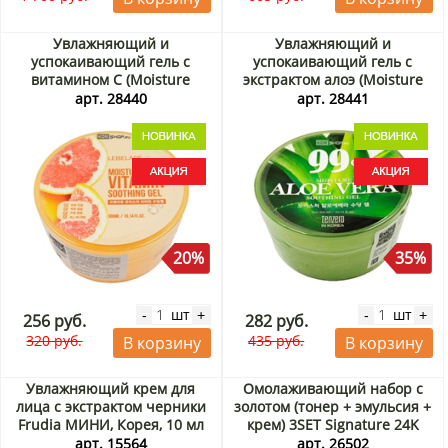
Увлажняющий и
Увлажняющий и
успокаивающий гель с
успокаивающий гель с
витамином С (Moisture
экстрактом алоэ (Moisture
Vitamin Soothing Gel)
Aloe Vera Soothing Gel)
арт. 28440
арт. 28441
Lebelage, Корея, 300 мл
Tenzero, Корея, 300 мл
Акция
Акция
20%
35%
шт
шт
-
+
-
+
256 руб.
282 руб.
320 руб.
435 руб.
В корзину
В корзину
Увлажняющий крем для
Омолаживающий набор с
лица с экстрактом черники
золотом (тонер + эмульсия +
Frudia МИНИ, Корея, 10 мл
крем) 3SET Signature 24K
Gold Essential Skin Care
арт. 15564
арт. 26502