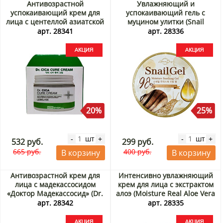
Антивозрастной
Увлажняющий и
успокаивающий крем для
успокаивающий гель с
лица с центеллой азиатской
муцином улитки (Snail
«Доктор Центелла» (Dr. Cica
Moisture Soothing Gel) Grace
арт. 28341
арт. 28336
Cure Cream) Lebelage,
Day, Корея, 300 мл Акция
Корея, 70 мл Акция
20%
25%
шт
шт
-
+
-
+
532 руб.
299 руб.
665 руб.
400 руб.
В корзину
В корзину
Антивозрастной крем для
Интенсивно увлажняющий
лица с мадекассосидом
крем для лица с экстрактом
«Доктор Мадекассосид» (Dr.
алоэ (Moisture Real Aloe Vera
Madecassoside Cure Cream)
Cream) Jigott, Корея, 150 мл
арт. 28342
арт. 28335
Lebelage, Корея, 70 мл
Акция
Акция