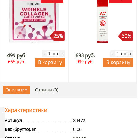
25%
30%
шт
шт
-
+
-
+
499 руб.
693 руб.
665 руб.
990 руб.
В корзину
В корзину
Описание
Отзывы (0)
Характеристики
Артикул
23472
Вес (брутто), кг
0.06