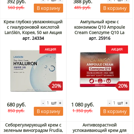
392 руб.
388 руб.
560 руб.
485 руб.
В корзину
В корзину
Крем глубоко увлажняющий
Ампульный крем с
с гиалуроновой кислотой
коэнзимом Q10 Ampoule
LanSkin, Корея, 50 мл Акция
Cream Coenzyme Q10 La
Miso, Корея, 50 г Акция
арт. 24334
арт. 25916
20%
20%
шт
шт
-
+
-
+
680 руб.
1 080 руб.
850 руб.
1 350 руб.
В корзину
В корзину
Себорегулирующий крем с
Антивозрастной
зеленым виноградом Frudia,
успокаивающий крем для