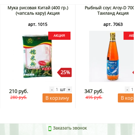
Мука рисовая Китай (400 гр.)
Рыбный соус Aroy-D 700
(чапсаль кару) Акция
Таиланд Акция
арт. 1015
арт. 7063
25%
шт
-
+
-
210 руб.
347 руб.
280 руб.
495 руб.
В корзину
В кор
Заказать звонок