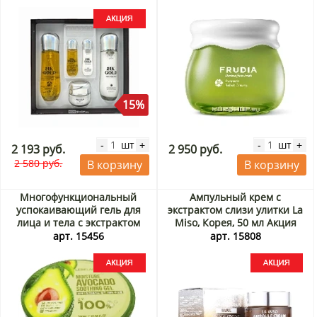
Jigott, Корея Акция
15%
шт
шт
-
+
-
+
2 193 руб.
2 950 руб.
2 580 руб.
В корзину
В корзину
Многофункциональный
Ампульный крем с
успокаивающий гель для
экстрактом слизи улитки La
лица и тела с экстрактом
Miso, Корея, 50 мл Акция
авокадо Lebelage, Корея, 300
арт. 15456
арт. 15808
г Акция