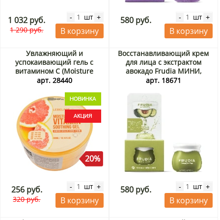
шт
шт
-
+
-
+
1 032 руб.
580 руб.
1 290 руб.
В корзину
В корзину
Увлажняющий и
Восстанавливающий крем
успокаивающий гель с
для лица с экстрактом
витамином С (Moisture
авокадо Frudia МИНИ,
Vitamin Soothing Gel)
Корея, 10 мл
арт. 28440
арт. 18671
Lebelage, Корея, 300 мл
Акция
20%
шт
шт
-
+
-
+
256 руб.
580 руб.
320 руб.
В корзину
В корзину