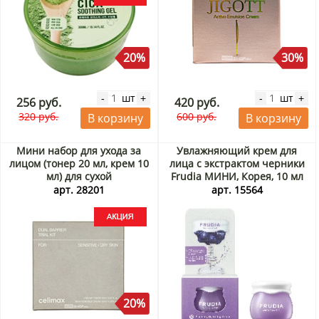
20%
30%
шт
шт
-
+
-
+
256 руб.
420 руб.
320 руб.
600 руб.
В корзину
В корзину
Мини набор для ухода за
Увлажняющий крем для
лицом (тонер 20 мл, крем 10
лица с экстрактом черники
мл) для сухой
Frudia МИНИ, Корея, 10 мл
чувствительной кожи Dual
арт. 28201
арт. 15564
Barrier Trial Kit Celimax,
Корея Акция
20%