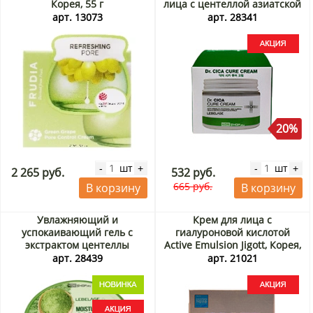
Корея, 55 г
лица с центеллой азиатской
«Доктор Центелла» (Dr. Cica
арт. 13073
арт. 28341
Cure Cream) Lebelage,
Корея, 70 мл Акция
20%
шт
шт
-
+
-
+
2 265 руб.
532 руб.
665 руб.
В корзину
В корзину
Увлажняющий и
Крем для лица с
успокаивающий гель с
гиалуроновой кислотой
экстрактом центеллы
Active Emulsion Jigott, Корея,
азиатской (Moisture Cica
50 мл Акция
арт. 28439
арт. 21021
Soothing Gel) Lebelage,
Корея, 300 мл Акция