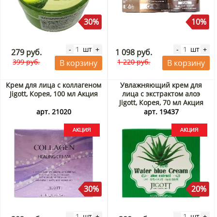
30%
10%
шт
шт
-
+
-
+
279 руб.
1 098 руб.
399 руб.
1 220 руб.
В корзину
В корзину
Крем для лица с коллагеном
Увлажняющий крем для
Jigott, Корея, 100 мл Акция
лица с экстрактом алоэ
Jigott, Корея, 70 мл Акция
арт. 21020
арт. 19437
30%
20%
шт
шт
-
+
-
+