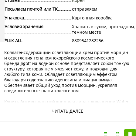
Страна
Корея
Посылаем почтой или ТК
отправляем
Упаковка
Картонная коробка
Условия хранения
Хранить в сухом, прохладном,
темном месте
*ШК ALL
8809541282256
Коллагенсодержащий осветляющий крем против морщин
и осветления тона южнокорейского косметического
бренда Jigott на водной основе представляет собой тонкую
структуру, которая не утяжеляет кожу, и подходит для
любого типа кожи. Обладает осветляющим эффектом
благодаря содержанию аденозина и ниацинамида.
Обеспечивает общий уход против морщин, укрепляя
соединительные ткани коллагеном.
Купить Антивозрастной крем для лица с коллагеном Water
Drop Tone Up Cream Jigott можно в интернет-магазине
ЧИТАТЬ ДАЛЕЕ
KorShop.ru с доставкой по Москве и Санкт-Петербургу, а
также по России почтой или транспортной компанией.