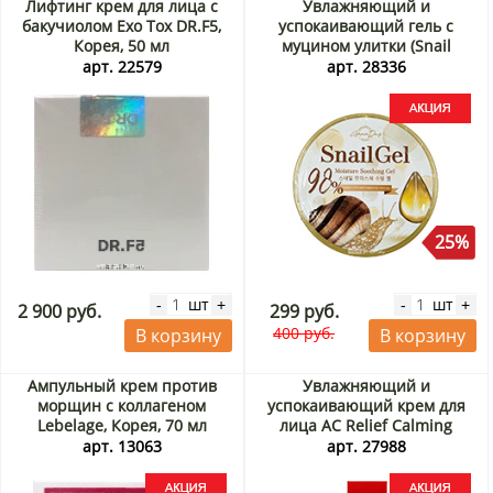
Лифтинг крем для лица с
Увлажняющий и
бакучиолом Exo Tox DR.F5,
успокаивающий гель с
Корея, 50 мл
муцином улитки (Snail
Moisture Soothing Gel) Grace
арт. 22579
арт. 28336
Day, Корея, 300 мл Акция
25%
шт
шт
-
+
-
+
2 900 руб.
299 руб.
400 руб.
В корзину
В корзину
Ампульный крем против
Увлажняющий и
морщин с коллагеном
успокаивающий крем для
Lebelage, Корея, 70 мл
лица AC Relief Calming
Акция
Cream Ugarden, Корея, 60 г
арт. 13063
арт. 27988
Акция