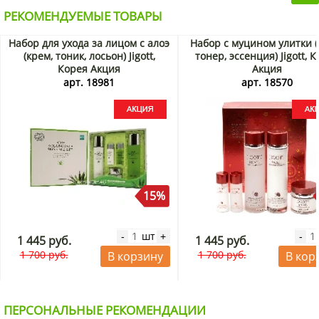
РЕКОМЕНДУЕМЫЕ ТОВАРЫ
Набор для ухода за лицом с алоэ
Набор с муцином улитки (
(крем, тоник, лосьон) Jigott,
тонер, эссенция) Jigott, 
Корея Акция
Акция
арт. 18981
арт. 18570
15%
шт
-
+
-
1 445 руб.
1 445 руб.
1 700 руб.
1 700 руб.
В корзину
В кор
ПЕРСОНАЛЬНЫЕ РЕКОМЕНДАЦИИ