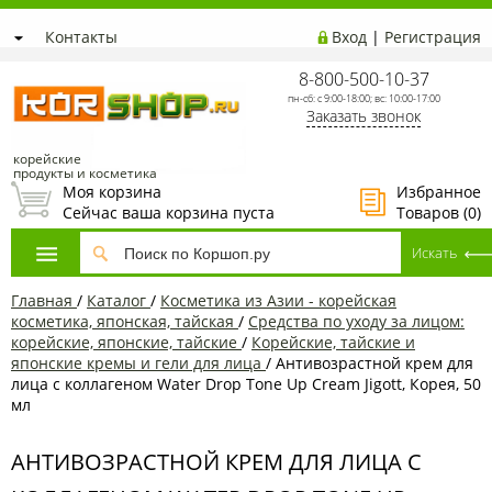
Контакты
Вход
|
Регистрация
8-800-500-10-37
пн-сб: с 9:00-18:00; вс: 10:00-17:00
Заказать звонок
корейские
продукты и косметика
Моя корзина
Избранное
Сейчас ваша корзина пуста
Товаров (
0
)
Главная
/
Каталог
/
Косметика из Азии - корейская
косметика, японская, тайская
/
Средства по уходу за лицом:
корейские, японские, тайские
/
Корейские, тайские и
японские кремы и гели для лица
/
Антивозрастной крем для
лица с коллагеном Water Drop Tone Up Cream Jigott, Корея, 50
мл
АНТИВОЗРАСТНОЙ КРЕМ ДЛЯ ЛИЦА С