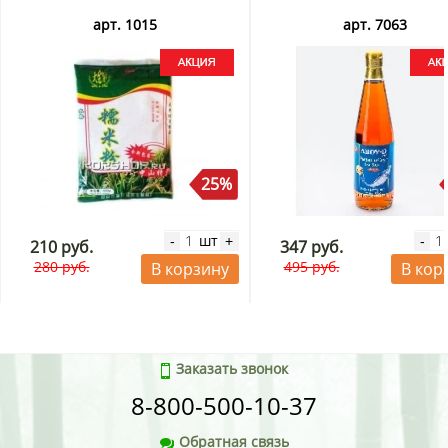
арт. 1015
арт. 7063
25%
шт
-
+
-
210 руб.
347 руб.
280 руб.
495 руб.
В корзину
В кор
Заказать звонок
8-800-500-10-37
Обратная связь