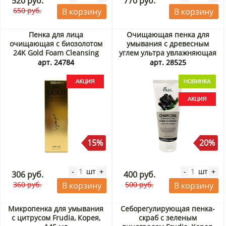
520 руб.
770 руб.
650 руб.
В корзину
В корзину
Пенка для лица
Очищающая пенка для
очищающая с биозолотом
умывания с древесным
24K Gold Foam Cleansing
углем ультра увлажняющая
Heeyul Lebelage, Корея, 100
(Ultra Moisture Foam
арт. 24784
арт. 28525
мл Акция
Cleanser Charcoal) Ekel,
Корея, 180 мл Акция
15%
20%
шт
шт
-
+
-
+
306 руб.
400 руб.
360 руб.
500 руб.
В корзину
В корзину
Микропенка для умывания
Себорегулирующая пенка-
с цитрусом Frudia, Корея,
скраб с зеленым