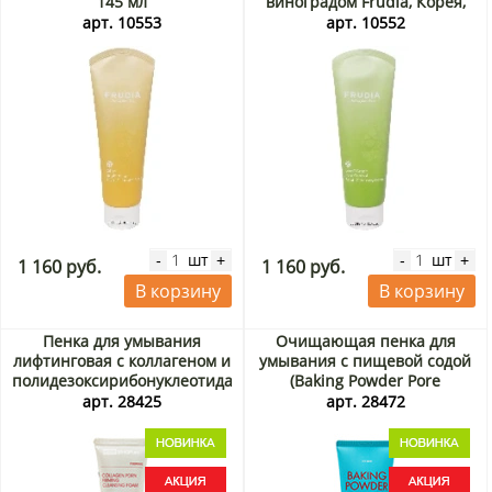
145 мл
виноградом Frudia, Корея,
145 мл
арт. 10553
арт. 10552
шт
шт
-
+
-
+
1 160 руб.
1 160 руб.
В корзину
В корзину
Пенка для умывания
Очищающая пенка для
лифтинговая с коллагеном и
умывания с пищевой содой
полидезоксирибонуклеотидами
(Baking Powder Pore
(Collagen PDRN Firming
Cleansing Foam) Etude
арт. 28425
арт. 28472
Cleansing Foam) JMsolution,
House, Корея, 160 г Акция
Корея, 120 мл Акция