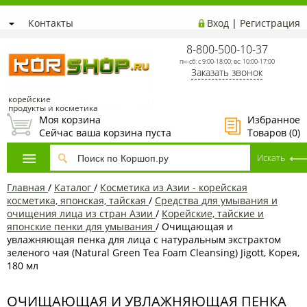
Контакты
Вход
|
Регистрация
8-800-500-10-37
пн-сб: с 9:00-18:00; вс: 10:00-17:00
Заказать звонок
корейские
продукты и косметика
Моя корзина
Избранное
Сейчас ваша корзина пуста
Товаров (
0
)
Главная
/
Каталог
/
Косметика из Азии - корейская
косметика, японская, тайская
/
Средства для умывания и
очищения лица из стран Азии
/
Корейские, тайские и
японские пенки для умывания
/
Очищающая и
увлажняющая пенка для лица с натуральным экстрактом
зеленого чая (Natural Green Tea Foam Cleansing) Jigott, Корея,
180 мл
ОЧИЩАЮЩАЯ И УВЛАЖНЯЮЩАЯ ПЕНКА