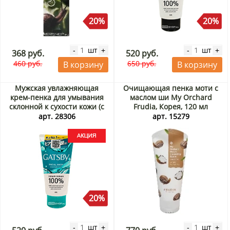
20%
20%
шт
шт
-
+
-
+
368 руб.
520 руб.
460 руб.
650 руб.
В корзину
В корзину
Мужская увлажняющая
Очищающая пенка моти с
крем-пенка для умывания
маслом ши My Orchard
склонной к сухости кожи (с
Frudia, Корея, 120 мл
лёгким охлаждающим
арт. 28306
арт. 15279
эффектом) Гэтсби (Gatsby)
Mandom, Индонезия, 130 г
Акция
20%
шт
шт
-
+
-
+