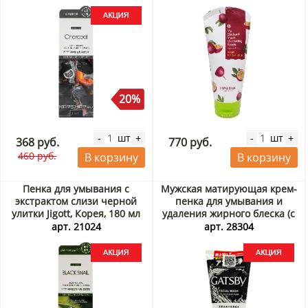
20%
шт
шт
-
+
-
+
368 руб.
770 руб.
460 руб.
В корзину
В корзину
Пенка для умывания с
Мужская матирующая крем-
экстрактом слизи черной
пенка для умывания и
улитки Jigott, Корея, 180 мл
удаления жирного блеска (с
Акция
супер охлаждающим
арт. 21024
арт. 28304
эффектом) Гэтсби (Gatsby)
Mandom, Индонезия, 130 г
Акция