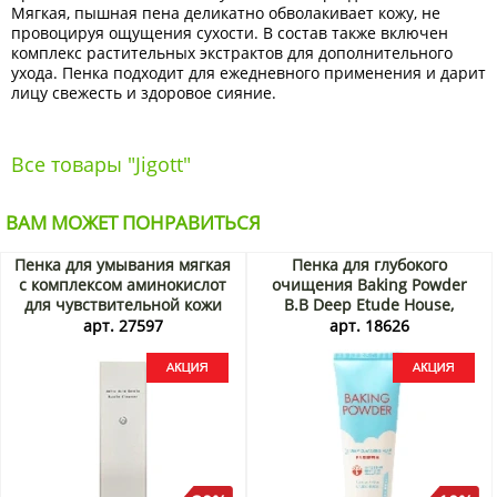
Мягкая, пышная пена деликатно обволакивает кожу, не
провоцируя ощущения сухости. В состав также включен
комплекс растительных экстрактов для дополнительного
ухода. Пенка подходит для ежедневного применения и дарит
лицу свежесть и здоровое сияние.
Все товары "Jigott"
ВАМ МОЖЕТ ПОНРАВИТЬСЯ
Пенка для умывания мягкая
Пенка для глубокого
с комплексом аминокислот
очищения Baking Powder
для чувствительной кожи
B.B Deep Etude House,
Dr. Althea Pro Lab Amino
Корея, 160 г Акция
арт. 27597
арт. 18626
Acid Gentle Bubble Cleanser
(Корея), 140 мл Акция