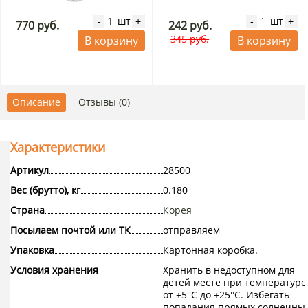
шт
шт
-
+
-
+
770 руб.
242 руб.
345 руб.
В корзину
В корзину
Описание
Отзывы (0)
Характеристики
Артикул
28500
Вес (брутто), кг
0.180
Страна
Корея
Посылаем почтой или ТК
отправляем
Упаковка
Картонная коробка.
Условия хранения
Хранить в недоступном для
детей месте при температуре
от +5°С до +25°С. Избегать
попадания прямых солнечны