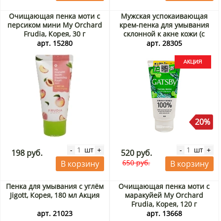
Очищающая пенка моти с
Мужская успокаивающая
персиком мини My Orchard
крем-пенка для умывания
Frudia, Корея, 30 г
склонной к акне кожи (с
охлаждающим эффектом)
арт. 15280
арт. 28305
Гэтсби (Gatsby) Mandom,
Индонезия, 130 г Акция
20%
шт
шт
-
+
-
+
198 руб.
520 руб.
650 руб.
В корзину
В корзину
Пенка для умывания с углём
Очищающая пенка моти с
Jigott, Корея, 180 мл Акция
маракуйей My Orchard
Frudia, Корея, 120 г
арт. 21023
арт. 13668