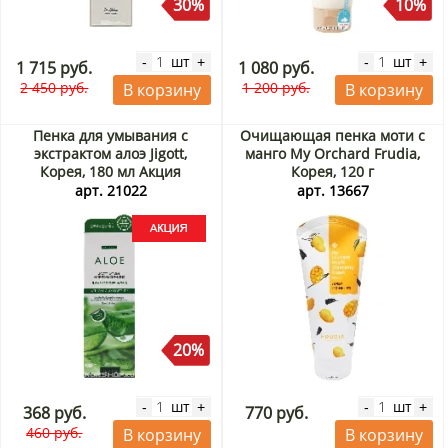
30%
10%
шт
шт
-
+
-
+
1 715 руб.
1 080 руб.
2 450 руб.
1 200 руб.
В корзину
В корзину
Пенка для умывания с
Очищающая пенка моти с
экстрактом алоэ Jigott,
манго My Orchard Frudia,
Корея, 180 мл Акция
Корея, 120 г
арт. 21022
арт. 13667
20%
шт
шт
-
+
-
+
368 руб.
770 руб.
460 руб.
В корзину
В корзину