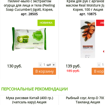
Пилинг-мыло с экстрактом
Крем для рук с аргано
огурца для лица и тела (Peeling
маслом Real Moisture Jig
Soap Cucumber) Jigott, Корея,
Корея, 100 г Акция
150 г
арт. 28505
арт. 10875
шт
-
+
-
130 руб.
139 руб.
185 руб.
В корзину
В кор
ПЕРСОНАЛЬНЫЕ РЕКОМЕНДАЦИИ
Мука рисовая Китай (400 гр.)
Рыбный соус Aroy-D 700
(чапсаль кару) Акция
Таиланд Акция