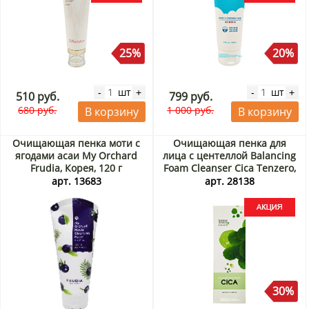
25%
20%
шт
шт
-
+
-
+
510 руб.
799 руб.
680 руб.
1 000 руб.
В корзину
В корзину
Очищающая пенка моти с
Очищающая пенка для
ягодами асаи My Orchard
лица с центеллой Balancing
Frudia, Корея, 120 г
Foam Cleanser Cica Tenzero,
Корея, 100 мл Акция
арт. 13683
арт. 28138
30%