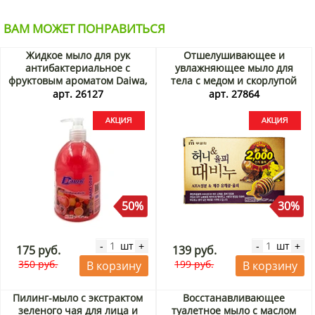
ВАМ МОЖЕТ ПОНРАВИТЬСЯ
Жидкое мыло для рук
Отшелушивающее и
антибактериальное с
увлажняющее мыло для
фруктовым ароматом Daiwa,
тела с медом и скорлупой
Таиланд, 500 мл Акция
каштанов Honey Body Soap
арт. 26127
арт. 27864
Mukunghwa, Корея, 90 г
Акция
50%
30%
шт
шт
-
+
-
+
175 руб.
139 руб.
350 руб.
199 руб.
В корзину
В корзину
Пилинг-мыло с экстрактом
Восстанавливающее
зеленого чая для лица и
туалетное мыло с маслом