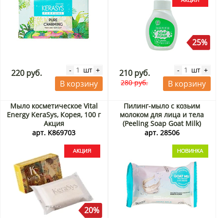
25%
шт
шт
-
+
-
+
220 руб.
210 руб.
280 руб.
В корзину
В корзину
Мыло косметическое Vital
Пилинг-мыло с козьим
Energy KeraSys, Корея, 100 г
молоком для лица и тела
Акция
(Peeling Soap Goat Milk)
Jigott, Корея, 150 г
арт. K869703
арт. 28506
20%