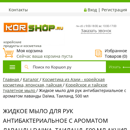
Контакты
Вход
|
Регистрация
пн-сб: с 9:00-18:00; вс: 10:00-17:00
Заказать звонок
корейские
продукты и косметика
Моя корзина
Избранное
Сейчас ваша корзина пуста
Товаров (
0
)
Главная
/
Каталог
/
Косметика из Азии - корейская
косметика, японская, тайская
/
Корейское и тайское
туалетное мыло
/
Жидкое мыло для рук антибактериальное с
ароматом лаванды Daiwa, Таиланд, 500 мл
ЖИДКОЕ МЫЛО ДЛЯ РУК
АНТИБАКТЕРИАЛЬНОЕ С АРОМАТОМ