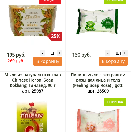
25%
шт
шт
-
+
-
+
195 руб.
130 руб.
260 руб.
В корзину
В корзину
Мыло из натуральных трав
Пилинг-мыло с экстрактом
Chinese Herbal Soap
розы для лица и тела
Kokliang, Таиланд, 90 г
(Peeling Soap Rose) Jigott,
Корея, 150 г
арт. 25987
арт. 28509