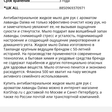
Срок хранения
3 года
*ШК ALL
8850969370971
Антибактериальное жидкое мыло для рук с ароматом
лаванды Daiwa не только эффективно очистит кожу рук, но
и замечательно увлажнит ее, не вызывая ощущения
сухости и стянутости. Мыло подарит вам волшебный запах
лаванды, снимающий стресс и усталость, поднимающий
настроение и создающий ощущение умиротворения и
домашнего уюта. Жидкое мыло Daiwa изготовлено в
Таиланде крупным ведущим брендом с 50-летней
историей. На производстве применяются современные
технологии, а бытовая химия и уходовые средства бренда
не содержат парабенов и других потенциально опасных
для здоровья веществ. Мыло отлично пенится и экономно
расходуется. Флакона 500 мл хватит на пару месяцев
активного семейного использования.
Купить антибактериальное жидкое мыло для рук с
ароматом лаванды Daiwa можно в интернет-магазине
KorShop.ru с доставкой по Москве и Санкт-Петербургу, а
также по России почтой или транспортной компанией.