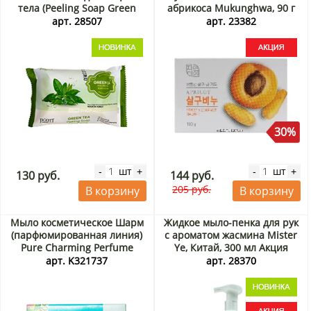
тела (Peeling Soap Green
абрикоса Mukunghwa, 90 г
Tea) Jigott, Корея, 150 г
Акция
арт. 28507
арт. 23382
30%
шт
шт
-
+
-
+
130 руб.
144 руб.
205 руб.
В корзину
В корзину
Мыло косметическое Шарм
Жидкое мыло-пенка для рук
(парфюмированная линия)
с ароматом жасмина Mister
Pure Charming Perfume
Ye, Китай, 300 мл Акция
KeraSys, Корея, 90 г
арт. K321737
арт. 28370