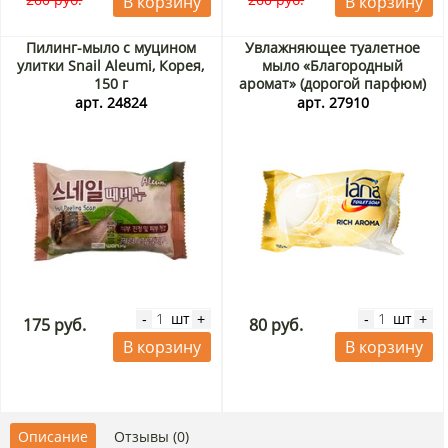
В корзину
В корзину
Пилинг-мыло с муцином
Увлажняющее туалетное
улитки Snail Aleumi, Корея,
мыло «Благородный
150 г
аромат» (дорогой парфюм)
Лана/Lana, Китай, 150 г
арт. 24824
арт. 27910
шт
шт
-
+
-
+
175 руб.
80 руб.
В корзину
В корзину
Описание
Отзывы (0)