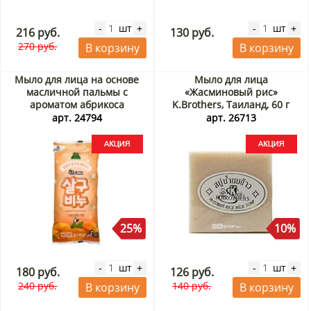
шт
шт
-
+
-
+
216 руб.
130 руб.
270 руб.
В корзину
В корзину
Мыло для лица на основе
Мыло для лица
масличной пальмы с
«Жасминовый рис»
ароматом абрикоса
K.Brothers, Таиланд, 60 г
Sandokkaebi, Корея, 3*80 г
Акция
арт. 24794
арт. 26713
Акция
25%
10%
шт
шт
-
+
-
+
180 руб.
126 руб.
240 руб.
140 руб.
В корзину
В корзину