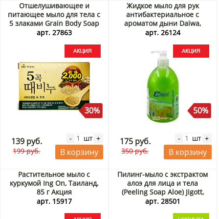
Отшелушивающее и
Жидкое мыло для рук
питающее мыло для тела с
антибактериальное с
5 злаками Grain Body Soap
ароматом дыни Daiwa,
Mukunghwa, Корея, 90 г
Таиланд, 500 мл Акция
арт. 27863
арт. 26124
Акция
30%
50%
шт
шт
-
+
-
+
139 руб.
175 руб.
199 руб.
350 руб.
В корзину
В корзину
Растительное мыло с
Пилинг-мыло с экстрактом
куркумой Ing On, Таиланд,
алоэ для лица и тела
85 г Акция
(Peeling Soap Aloe) Jigott,
Корея, 150 г
арт. 15917
арт. 28501