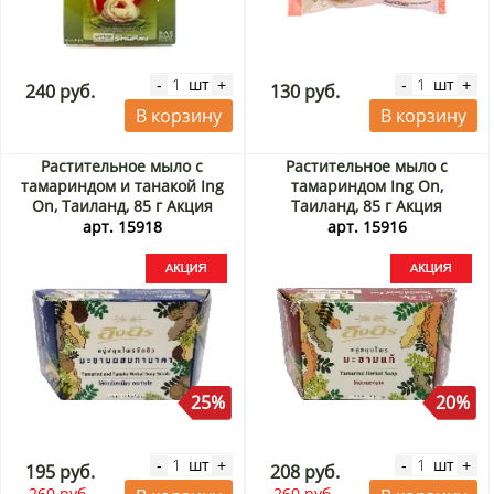
шт
шт
-
+
-
+
240 руб.
130 руб.
В корзину
В корзину
Растительное мыло с
Растительное мыло с
тамариндом и танакой Ing
тамариндом Ing On,
On, Таиланд, 85 г Акция
Таиланд, 85 г Акция
арт. 15918
арт. 15916
25%
20%
шт
шт
-
+
-
+
195 руб.
208 руб.
260 руб.
260 руб.