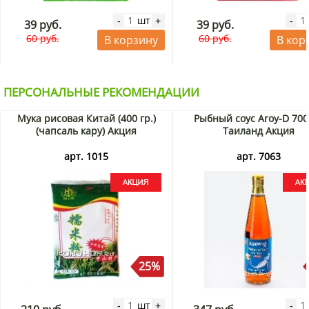
шт
-
+
-
39 руб.
39 руб.
60 руб.
60 руб.
В корзину
В кор
ПЕРСОНАЛЬНЫЕ РЕКОМЕНДАЦИИ
Мука рисовая Китай (400 гр.)
Рыбный соус Aroy-D 700
(чапсаль кару) Акция
Таиланд Акция
арт. 1015
арт. 7063
25%
шт
-
+
-