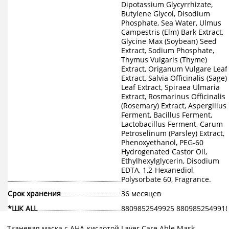
Dipotassium Glycyrrhizate,
Butylene Glycol, Disodium
Phosphate, Sea Water, Ulmus
Campestris (Elm) Bark Extract,
Glycine Max (Soybean) Seed
Extract, Sodium Phosphate,
Thymus Vulgaris (Thyme)
Extract, Origanum Vulgare Leaf
Extract, Salvia Officinalis (Sage)
Leaf Extract, Spiraea Ulmaria
Extract, Rosmarinus Officinalis
(Rosemary) Extract, Aspergillus
Ferment, Bacillus Ferment,
Lactobacillus Ferment, Carum
Petroselinum (Parsley) Extract,
Phenoxyethanol, PEG-60
Hydrogenated Castor Oil,
Ethylhexylglycerin, Disodium
EDTA, 1,2-Hexanediol,
Polysorbate 60, Fragrance.
Срок хранения
36 месяцев
*ШК ALL
8809852549925 880985254991
Тканевая маска с АНА-кислотой Layer Care Able Mask