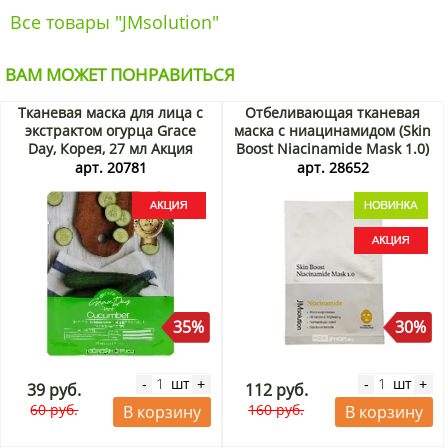
Все товары "JMsolution"
ВАМ МОЖЕТ ПОНРАВИТЬСЯ
Тканевая маска для лица с
Отбеливающая тканевая
экстрактом огурца Grace
маска с ниацинамидом (Skin
Day, Корея, 27 мл Акция
Boost Niacinamide Mask 1.0)
JMsolution, Корея, 30 мл
арт. 20781
арт. 28652
Акция
35%
30%
шт
шт
-
+
-
+
39 руб.
112 руб.
60 руб.
160 руб.
В корзину
В корзину