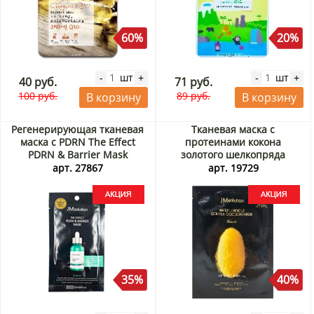
60%
20%
шт
шт
-
+
-
+
40 руб.
71 руб.
100 руб.
89 руб.
В корзину
В корзину
Регенерирующая тканевая
Тканевая маска с
маска с PDRN The Effect
протеинами кокона
PDRN & Barrier Mask
золотого шелкопряда
JMsolution, Корея, 24 мл
JMsolution, Корея, 45 г Акция
арт. 27867
арт. 19729
Акция
35%
40%