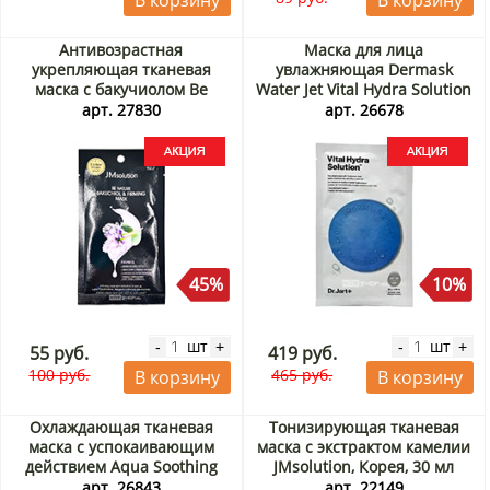
В корзину
В корзину
Антивозрастная
Маска для лица
укрепляющая тканевая
увлажняющая Dermask
маска с бакучиолом Be
Water Jet Vital Hydra Solution
Nature Bakuchiol & Firming
Dr.Jart+, Корея, 25 г Акция
арт. 27830
арт. 26678
Mask JMsolution, Корея, 24
мл Акция
45%
10%
шт
шт
-
+
-
+
55 руб.
419 руб.
100 руб.
465 руб.
В корзину
В корзину
Охлаждающая тканевая
Тонизирующая тканевая
маска с успокаивающим
маска с экстрактом камелии
действием Aqua Soothing
JMsolution, Корея, 30 мл
Cream Mask Real Barrier,
Акция
арт. 26843
арт. 22149