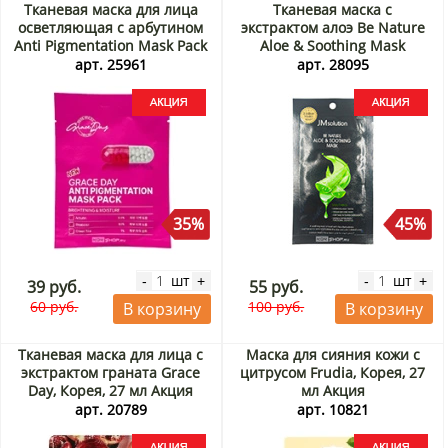
Тканевая маска для лица
Тканевая маска с
осветляющая с арбутином
экстрактом алоэ Be Nature
Anti Pigmentation Mask Pack
Aloe & Soothing Mask
Grace Day, Корея, 27 мл
JMsolution, Корея, 24 мл
арт. 25961
арт. 28095
Акция
Акция
35%
45%
шт
шт
-
+
-
+
39 руб.
55 руб.
60 руб.
100 руб.
В корзину
В корзину
Тканевая маска для лица с
Маска для сияния кожи с
экстрактом граната Grace
цитрусом Frudia, Корея, 27
Day, Корея, 27 мл Акция
мл Акция
арт. 20789
арт. 10821