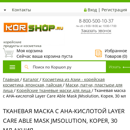
Контакты
Вход
|
Регистрация
8-800-500-10-37
пн-сб: с 9:00-18:00; вс: 10:00-17:00
Заказать звонок
корейские
продукты и косметика
Моя корзина
Избранное
Сейчас ваша корзина пуста
Товаров (
0
)
Главная
/
Каталог
/
Косметика из Азии - корейская
косметика, японская, тайская
/
Маски, патчи, пластыри для
лица
/
Корейские тканевые маски для лица
/
Тканевая маска
с АНА-кислотой Layer Care Able Mask JMsolution, Корея, 30 мл
ТКАНЕВАЯ МАСКА С АНА-КИСЛОТОЙ LAYER
CARE ABLE MASK JMSOLUTION, КОРЕЯ, 30