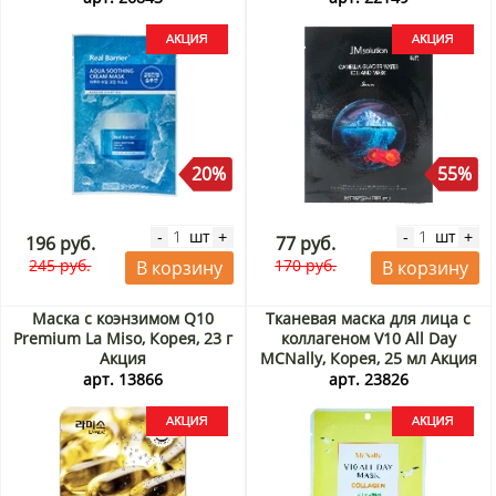
Корея, 30 мл Акция
20%
55%
шт
шт
-
+
-
+
196 руб.
77 руб.
245 руб.
170 руб.
В корзину
В корзину
Маска с коэнзимом Q10
Тканевая маска для лица с
Premium La Miso, Корея, 23 г
коллагеном V10 All Day
Акция
MCNally, Корея, 25 мл Акция
арт. 13866
арт. 23826