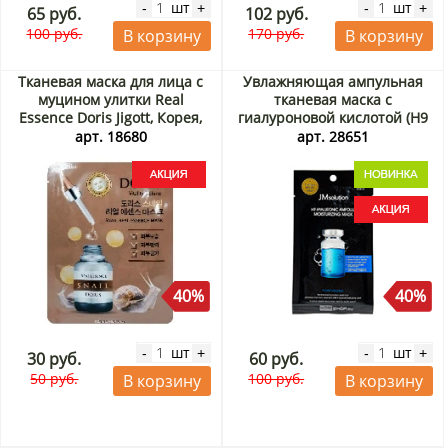
шт
шт
-
+
-
+
65 руб.
102 руб.
100 руб.
170 руб.
В корзину
В корзину
Тканевая маска для лица с
Увлажняющая ампульная
муцином улитки Real
тканевая маска с
Essence Doris Jigott, Корея,
гиалуроновой кислотой (H9
23 мл Акция
Hyaluronic Ampoule
арт. 18680
арт. 28651
Moisturizing Mask)
JMsolution, Корея, 24 мл
Акция
40%
40%
шт
шт
-
+
-
+
30 руб.
60 руб.
50 руб.
100 руб.
В корзину
В корзину