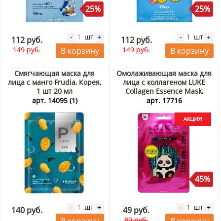
25%
25%
шт
шт
-
+
-
+
112 руб.
112 руб.
149 руб.
149 руб.
В корзину
В корзину
Смягчающая маска для
Омолаживающая маска для
лица с манго Frudia, Корея,
лица с коллагеном LUKE
1 шт 20 мл
Collagen Essence Mask,
Корея, 21 г Акция
арт. 14095 (1)
арт. 17716
45%
шт
шт
-
+
-
+
140 руб.
49 руб.
89 руб.