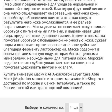
JMsolution предназначена для ухода за нормальной и
склонной к жирности кожей. Благодаря фруктовой кислоте
она мягко отшелушивает омертвевшие частички кожи,
способствуя обновлению клеток и освежая кожу, в
результате чего кожа омолаживается, а ее рельеф
выравнивается. Маска деликатно осветляет кожу, помогая
бороться с пигментными пятнами, и выравнивает цвет
лица, придавая коже здоровое сияние. Кроме этого, маска
помогает бороться с повышенной жирностью кожи, сужает
поры и оказывает противовоспалительное действие
благодаря ферменту лактобактерий. Маска содержит в
своем составе морскую воду, которая богата ценными
минералами, необходимыми для питания кожи. Морская
вода не только глубоко увлажняет клетки кожи, но и
помогает удерживать внутри них влагу.
Купить тканевую маску с АНА-кислотой Layer Care Able
Mask JMsolution можно в интернет-магазине KorShop.ru с
доставкой по Москве и Санкт-Петербургу, а также по
России почтой или транспортной компанией.
Выберите количество:
шт
-
+