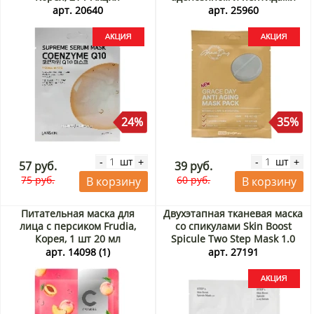
Anti Aging Mask Pack Grace
арт. 20640
арт. 25960
Day, Корея, 27 мл Акция
24%
35%
шт
шт
-
+
-
+
57 руб.
39 руб.
75 руб.
60 руб.
В корзину
В корзину
Питательная маска для
Двухэтапная тканевая маска
лица с персиком Frudia,
со спикулами Skin Boost
Корея, 1 шт 20 мл
Spicule Two Step Mask 1.0
JMsolution, Корея, 30 мл
арт. 14098 (1)
арт. 27191
Акция