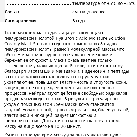
температуре от +5°С до +25°С.
Состав
см. на упаковке.
Срок хранения
3 года.
Тканевая крем-маска для лица увлажняющая с
гиалуроновой кислотой Hyaluronic Acid Moisture Solution
Creamy Mask Steblanc содержит комплекс из 8 видов
гиалуроновой кислоты разной молекулярной массы, что
обеспечивает многоуровневое увлажнение кожи и
бережет ее от сухости. Маска оказывает не только
эффективное увлажняющее действие, но и питает кожу
благодаря маслам ши и макадамии, а аденозин и пептиды
в составе маски восстанавливают структуру кожи,
укрепляют ее, повышают эластичность и упругость кожи,
защищают ее от преждевременных окислительных
процессов, нейтрализуют действие свободных радикалов,
продлевая молодость кожи. В результате регулярного
ухода с помощью этой крем-маски кожа становится
гладкой, увлажненной, с ровным рельефом, более упругой,
эластичной и ияющей, радует мягкостью и
шелковистостью. Достаточно нанести тканевую крем-
маску на лицо всего на 10-20 минут.
Купить тканевую крем-маску для лица увлажняющую с