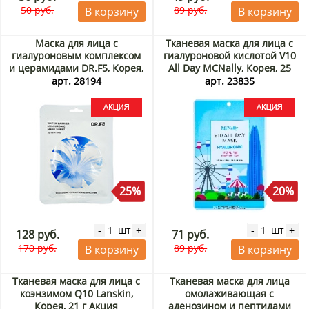
50 руб.
89 руб.
В корзину
В корзину
Маска для лица с
Тканевая маска для лица с
гиалуроновым комплексом
гиалуроновой кислотой V10
и церамидами DR.F5, Корея,
All Day MCNally, Корея, 25
23 г Акция
мл Акция
арт. 28194
арт. 23835
25%
20%
шт
шт
-
+
-
+
128 руб.
71 руб.
170 руб.
89 руб.
В корзину
В корзину
Тканевая маска для лица с
Тканевая маска для лица
коэнзимом Q10 Lanskin,
омолаживающая с
Корея, 21 г Акция
аденозином и пептидами