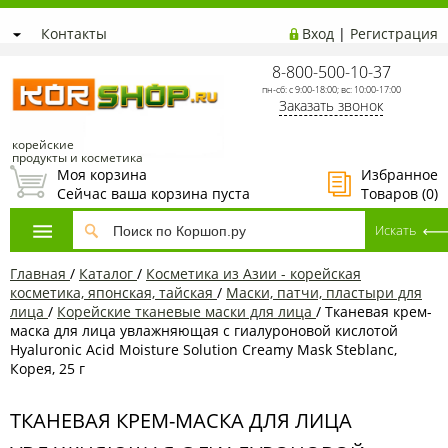
Контакты
Вход
|
Регистрация
8-800-500-10-37
пн-сб: с 9:00-18:00; вс: 10:00-17:00
Заказать звонок
корейские
продукты и косметика
Моя корзина
Избранное
Сейчас ваша корзина пуста
Товаров (
0
)
Главная
/
Каталог
/
Косметика из Азии - корейская
косметика, японская, тайская
/
Маски, патчи, пластыри для
лица
/
Корейские тканевые маски для лица
/
Тканевая крем-
маска для лица увлажняющая с гиалуроновой кислотой
Hyaluronic Acid Moisture Solution Creamy Mask Steblanc,
Корея, 25 г
ТКАНЕВАЯ КРЕМ-МАСКА ДЛЯ ЛИЦА