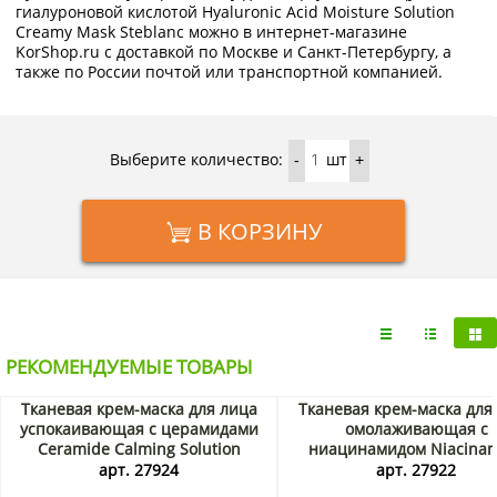
гиалуроновой кислотой Hyaluronic Acid Moisture Solution
Creamy Mask Steblanc можно в интернет-магазине
KorShop.ru с доставкой по Москве и Санкт-Петербургу, а
также по России почтой или транспортной компанией.
Выберите количество:
шт
-
+
В КОРЗИНУ
РЕКОМЕНДУЕМЫЕ ТОВАРЫ
Тканевая крем-маска для лица
Тканевая крем-маска для
успокаивающая с церамидами
омолаживающая с
Ceramide Calming Solution
ниацинамидом Niacina
Creamy Mask Steblanc, Корея, 25
Whitening Solution Cream
арт. 27924
арт. 27922
г Акция
Steblanc, Корея, 25 г Ак