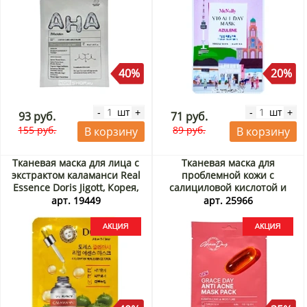
40%
20%
шт
шт
-
+
-
+
93 руб.
71 руб.
155 руб.
89 руб.
В корзину
В корзину
Тканевая маска для лица с
Тканевая маска для
экстрактом каламанси Real
проблемной кожи с
Essence Doris Jigott, Корея,
салициловой кислотой и
23 мл Акция
цинком Anti Acne Mask Pack
арт. 19449
арт. 25966
Grace Day, Корея, 27 мл
Акция