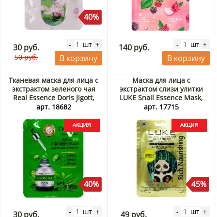
40%
шт
шт
-
+
-
+
30 руб.
140 руб.
50 руб.
В корзину
В корзину
Тканевая маска для лица с
Маска для лица с
экстрактом зеленого чая
экстрактом слизи улитки
Real Essence Doris Jigott,
LUKE Snail Essence Mask,
Корея, 23 мл Акция
Корея, 21 г Акция
арт. 18682
арт. 17715
40%
45%
шт
шт
-
+
-
+
30 руб.
49 руб.