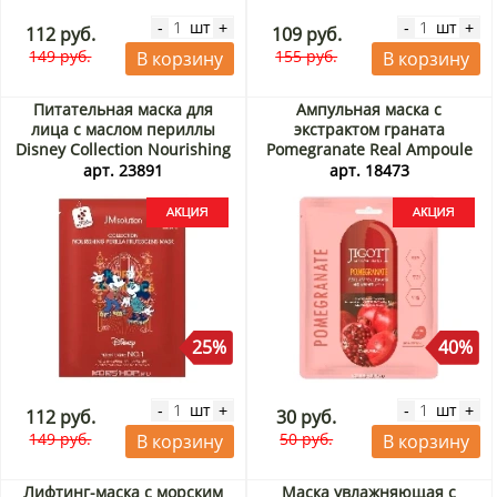
шт
шт
-
+
-
+
112 руб.
109 руб.
149 руб.
155 руб.
В корзину
В корзину
Питательная маска для
Ампульная маска с
лица с маслом периллы
экстрактом граната
Disney Collection Nourishing
Pomegranate Real Ampoule
Perilla Frutescens Mask
Mask Jigott, Корея, 27 мл
арт. 23891
арт. 18473
JMsolution, Корея, 30 мл
Акция
Акция
25%
40%
шт
шт
-
+
-
+
112 руб.
30 руб.
149 руб.
50 руб.
В корзину
В корзину
Лифтинг-маска с морским
Маска увлажняющая с