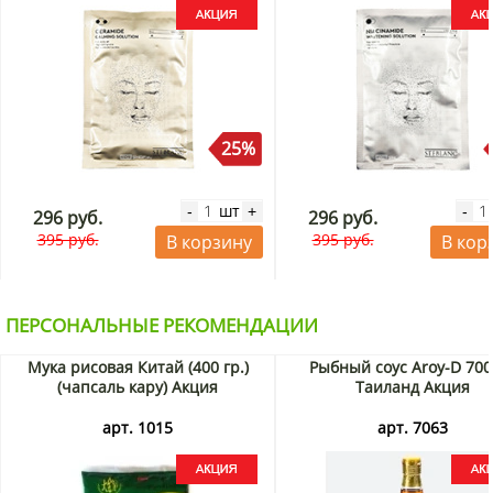
25%
шт
-
+
-
296 руб.
296 руб.
395 руб.
395 руб.
В корзину
В кор
ПЕРСОНАЛЬНЫЕ РЕКОМЕНДАЦИИ
Мука рисовая Китай (400 гр.)
Рыбный соус Aroy-D 700
(чапсаль кару) Акция
Таиланд Акция
арт. 1015
арт. 7063