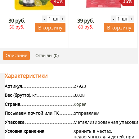
40%
35%
шт
шт
-
+
-
+
30 руб.
39 руб.
50 руб.
60 руб.
В корзину
В корзину
Описание
Отзывы (0)
Характеристики
Артикул
27923
Вес (брутто), кг
0.028
Страна
Корея
Посылаем почтой или ТК
отправляем
Упаковка
Металлизированная упаковка
Условия хранения
Хранить в местах,
недоступных для детей, при