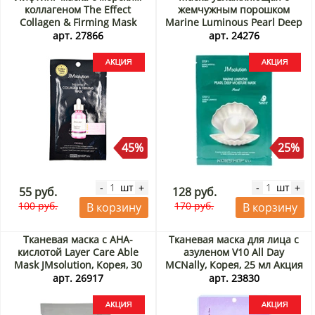
коллагеном The Effect
жемчужным порошком
Collagen & Firming Mask
Marine Luminous Pearl Deep
JMsolution, Корея, 24 мл
Moisture Mask JMsolution,
арт. 27866
арт. 24276
Акция
Корея, 30 мл Акция
45%
25%
шт
шт
-
+
-
+
55 руб.
128 руб.
100 руб.
170 руб.
В корзину
В корзину
Тканевая маска с АНА-
Тканевая маска для лица с
кислотой Layer Care Able
азуленом V10 All Day
Mask JMsolution, Корея, 30
MCNally, Корея, 25 мл Акция
мл Акция
арт. 26917
арт. 23830