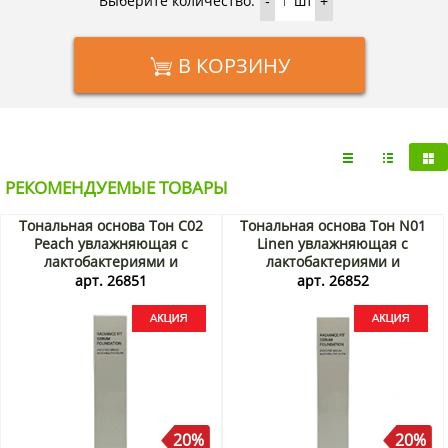
Выберите количество:
шт
-
+
В КОРЗИНУ
РЕКОМЕНДУЕМЫЕ ТОВАРЫ
Тональная основа Тон С02
Тональная основа Тон N01
Peach увлажняющая с
Linen увлажняющая с
лактобактериями и
лактобактериями и
экстрактом центеллы
экстрактом центеллы
арт. 26851
арт. 26852
Radiance Fit Serum
Radiance Fit Serum
Foundation Tfit, Корея, 30 г
Foundation Tfit, Корея, 30 г
Акция
Акция
20%
20%