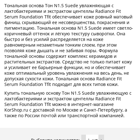
Тональная основа Тон N1.5 Suede увлажняющая с
лактобактериями и экстрактом центеллы Radiance Fit
Serum Foundation Tfit обеспечивает коже ровный матовый
финиш, скрывающий ее несовершенства, покраснения и
пигментацию. Тональная основа N1.5 Suede имеет светло-
коричневый оттенок и лёгкую текстуру сыворотки. Она
быстро и без усилий распределяется на коже
равномерным незаметным тонким слоем, при этом
позволяя коже дышать и не забивая поры. Формула
тональной основы содержит комплекс керамидов и
растительных экстрактов. Средство не только питает кожу
и усиливает ее барьерные функции, но и обеспечивает
коже оптимальный уровень увлажнения на весь день, не
допуская сухости кожи. Тональная основа Radiance Fit
Serum Foundation Tfit подходит для всех типов кожи.
Купить тональную основу Тон N1.5 Suede увлажняющую с
лактобактериями и экстрактом центеллы Radiance Fit
Serum Foundation Tfit можно в интернет-магазине
KorShop.ru с доставкой по Москве и Санкт-Петербургу, а
также по России почтой или транспортной компанией.