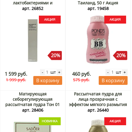
лактобактериями и
Таиланд, 50 г Акция
экстрактом центеллы
арт. 26852
арт. 19458
Radiance Fit Serum
Foundation Tfit, Корея, 30 г
Акция
20%
20%
шт
шт
-
+
-
+
1 599 руб.
460 руб.
1 999 руб.
575 руб.
В корзину
В корзину
Матирующая
Рассыпчатая пудра для
себорегулирующая
лица прозрачная с
рассыпчатая пудра Тон 01
эффектом мягкого размытия
«Зеленый молочный
Blurring Filler Translucent
арт. 28406
арт. 26440
коктейль (Milkshake Green)»
Facial Powder Pond's,
Sadoer, Китай, 5 г
Таиланд, 50 г Акция