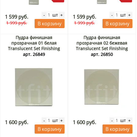
шт
шт
-
+
-
+
1 599 руб.
1 599 руб.
1 999 руб.
1 999 руб.
В корзину
В корзину
Пудра финишная
Пудра финишная
прозрачная 01 белая
прозрачная 02 бежевая
Translucent Set Finishing
Translucent Set Finishing
Powder 01 White Tfit, Корея,
Powder 02 Beige Tfit, Корея,
арт. 26849
арт. 26850
7 г
7 г
шт
шт
-
+
-
+
1 600 руб.
1 600 руб.
В корзину
В корзину