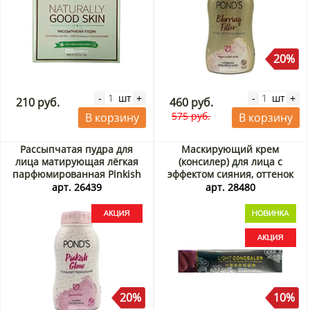
20%
шт
шт
-
+
-
+
210 руб.
460 руб.
575 руб.
В корзину
В корзину
Рассыпчатая пудра для
Маскирующий крем
лица матирующая лёгкая
(консилер) для лица с
парфюмированная Pinkish
эффектом сияния, оттенок
Glow Translucent Facial
«слоновая кость» (Light
арт. 26439
арт. 28480
Powder Pond's, Таиланд, 50 г
Sensitive Concealer) Zozu,
Акция
Китай, 30 г Акция
20%
10%