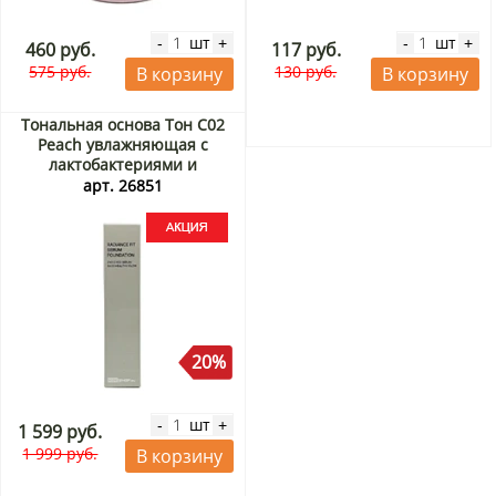
шт
шт
-
+
-
+
460 руб.
117 руб.
575 руб.
130 руб.
В корзину
В корзину
Тональная основа Тон С02
Peach увлажняющая с
лактобактериями и
экстрактом центеллы
арт. 26851
Radiance Fit Serum
Foundation Tfit, Корея, 30 г
Акция
20%
шт
-
+
1 599 руб.
1 999 руб.
В корзину