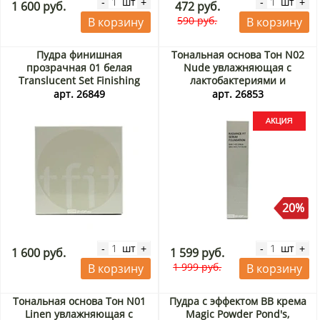
шт
шт
-
+
-
+
1 600 руб.
472 руб.
590 руб.
В корзину
В корзину
Пудра финишная
Тональная основа Тон N02
прозрачная 01 белая
Nude увлажняющая с
Translucent Set Finishing
лактобактериями и
Powder 01 White Tfit, Корея,
экстрактом центеллы
арт. 26849
арт. 26853
7 г
Radiance Fit Serum
Foundation Tfit, Корея, 30 г
Акция
20%
шт
шт
-
+
-
+
1 600 руб.
1 599 руб.
1 999 руб.
В корзину
В корзину
Тональная основа Тон N01
Пудра с эффектом ВВ крема
Linen увлажняющая с
Magic Powder Pond's,