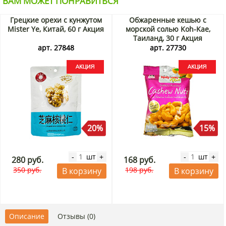
ВАМ МОЖЕТ ПОНРАВИТЬСЯ
Грецкие орехи с кунжутом
Обжаренные кешью с
Mister Ye, Китай, 60 г Акция
морской солью Koh-Kae,
Таиланд, 30 г Акция
арт. 27848
арт. 27730
20%
15%
шт
шт
-
+
-
+
280 руб.
168 руб.
350 руб.
198 руб.
В корзину
В корзину
Описание
Отзывы (0)