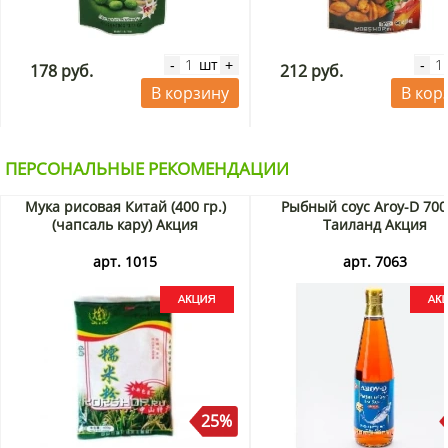
шт
-
+
-
178 руб.
212 руб.
В корзину
В кор
ПЕРСОНАЛЬНЫЕ РЕКОМЕНДАЦИИ
Мука рисовая Китай (400 гр.)
Рыбный соус Aroy-D 700
(чапсаль кару) Акция
Таиланд Акция
арт. 1015
арт. 7063
25%