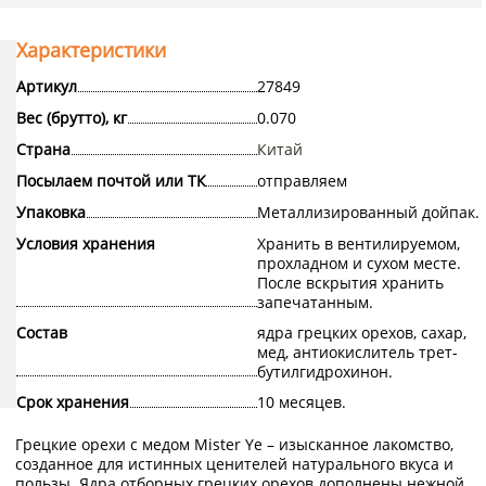
Характеристики
Артикул
27849
Вес (брутто), кг
0.070
Страна
Китай
Посылаем почтой или ТК
отправляем
Упаковка
Металлизированный дойпак.
Условия хранения
Хранить в вентилируемом,
прохладном и сухом месте.
После вскрытия хранить
запечатанным.
Состав
ядра грецких орехов, сахар,
мед, антиокислитель трет-
бутилгидрохинон.
Срок хранения
10 месяцев.
Грецкие орехи с медом Mister Ye – изысканное лакомство,
созданное для истинных ценителей натурального вкуса и
пользы. Ядра отборных грецких орехов дополнены нежной