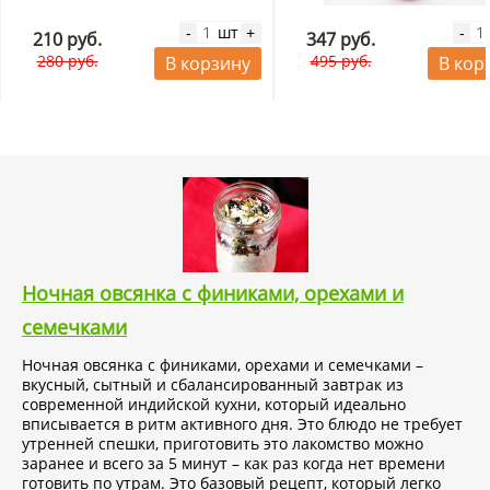
шт
-
+
-
210 руб.
347 руб.
280 руб.
495 руб.
В корзину
В кор
Ночная овсянка с финиками, орехами и
семечками
Ночная овсянка с финиками, орехами и семечками –
вкусный, сытный и сбалансированный завтрак из
современной индийской кухни, который идеально
вписывается в ритм активного дня. Это блюдо не требует
утренней спешки, приготовить это лакомство можно
заранее и всего за 5 минут – как раз когда нет времени
готовить по утрам. Это базовый рецепт, который легко