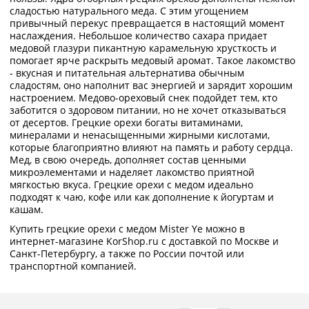
сладостью натурального меда. С этим угощением
привычный перекус превращается в настоящий момент
наслаждения. Небольшое количество сахара придает
медовой глазури пикантную карамельную хрусткость и
помогает ярче раскрыть медовый аромат. Такое лакомство
- вкусная и питательная альтернатива обычным
сладостям, оно наполнит вас энергией и зарядит хорошим
настроением. Медово-ореховый снек подойдет тем, кто
заботится о здоровом питании, но не хочет отказываться
от десертов. Грецкие орехи богаты витаминами,
минералами и ненасыщенными жирными кислотами,
которые благоприятно влияют на память и работу сердца.
Мед, в свою очередь, дополняет состав ценными
микроэлементами и наделяет лакомство приятной
мягкостью вкуса. Грецкие орехи с медом идеально
подходят к чаю, кофе или как дополнение к йогуртам и
кашам.
Купить грецкие орехи с медом Mister Ye можно в
интернет-магазине KorShop.ru с доставкой по Москве и
Санкт-Петербургу, а также по России почтой или
транспортной компанией.