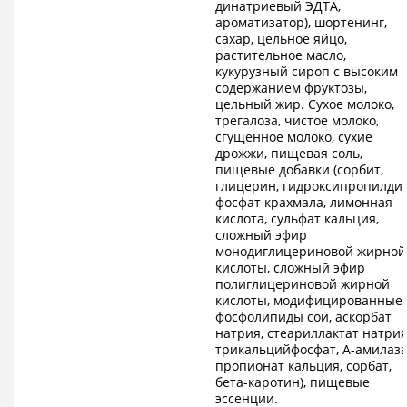
динатриевый ЭДТА,
ароматизатор), шортенинг,
сахар, цельное яйцо,
растительное масло,
кукурузный сироп с высоким
содержанием фруктозы,
цельный жир. Сухое молоко,
трегалоза, чистое молоко,
сгущенное молоко, сухие
дрожжи, пищевая соль,
пищевые добавки (сорбит,
глицерин, гидроксипропилди
фосфат крахмала, лимонная
кислота, сульфат кальция,
сложный эфир
монодиглицериновой жирной
кислоты, сложный эфир
полиглицериновой жирной
кислоты, модифицированные
фосфолипиды сои, аскорбат
натрия, стеариллактат натрия
трикальцийфосфат, А-амилаза
пропионат кальция, сорбат,
бета-каротин), пищевые
эссенции.