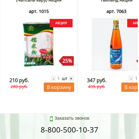
арт. 1015
арт. 7063
25%
шт
-
+
-
210 руб.
347 руб.
280 руб.
495 руб.
В корзину
В кор
Заказать звонок
8-800-500-10-37