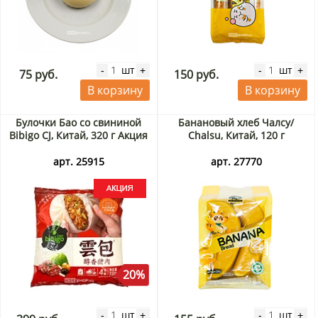
шт
шт
-
+
-
+
75 руб.
150 руб.
В корзину
В корзину
Булочки Бао со свининой
Банановый хлеб Чалсу/
Bibigo CJ, Китай, 320 г Акция
Chalsu, Китай, 120 г
арт. 25915
арт. 27770
20%
шт
шт
-
+
-
+