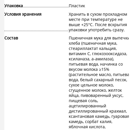
Упаковка
Пластик
Условия хранения
Хранить в сухом прохладном
месте при температуре не
выше +25°С. После вскрытия
упаковки употребить сразу.
Состав
Пшеничная мука для выпечки
хлеба (пшеничная мука,
стеариллактат кальция,
витамин С, глюкозооксидаза,
ксиланаза, а-амилаза),
питьевая вода, начинка со
вкусом молока ≥15%
(растительное масло, питьева
вода, белый сахарный песок,
сухое цельное молоко,
сгущенное молоко, желток
яйца, пивоваренный уксус,
пищевая соль,
ацетилированный
дистиллированный крахмал,
ксантановая камедь, гуаровая
камедь, сорбат калия,
яблочная кислота,