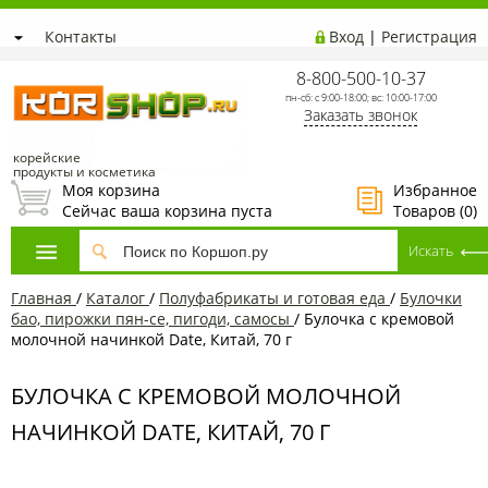
Контакты
Вход
|
Регистрация
8-800-500-10-37
пн-сб: с 9:00-18:00; вс: 10:00-17:00
Заказать звонок
корейские
продукты и косметика
Моя корзина
Избранное
Сейчас ваша корзина пуста
Товаров (
0
)
Главная
/
Каталог
/
Полуфабрикаты и готовая еда
/
Булочки
бао, пирожки пян-се, пигоди, самосы
/
Булочка с кремовой
молочной начинкой Date, Китай, 70 г
БУЛОЧКА С КРЕМОВОЙ МОЛОЧНОЙ
НАЧИНКОЙ DATE, КИТАЙ, 70 Г