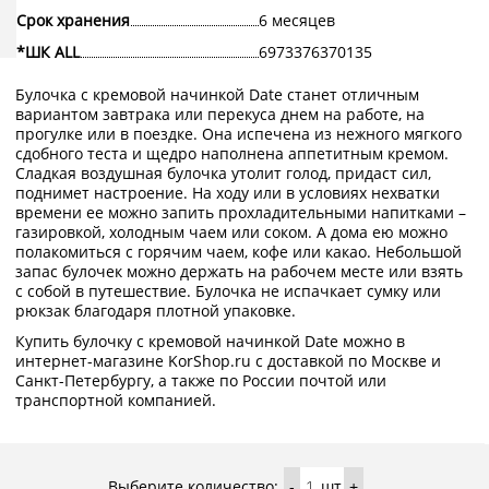
Срок хранения
6 месяцев
*ШК ALL
6973376370135
Булочка с кремовой начинкой Date станет отличным
вариантом завтрака или перекуса днем на работе, на
прогулке или в поездке. Она испечена из нежного мягкого
сдобного теста и щедро наполнена аппетитным кремом.
Сладкая воздушная булочка утолит голод, придаст сил,
поднимет настроение. На ходу или в условиях нехватки
времени ее можно запить прохладительными напитками –
газировкой, холодным чаем или соком. А дома ею можно
полакомиться с горячим чаем, кофе или какао. Небольшой
запас булочек можно держать на рабочем месте или взять
с собой в путешествие. Булочка не испачкает сумку или
рюкзак благодаря плотной упаковке.
Купить булочку с кремовой начинкой Date можно в
интернет-магазине KorShop.ru с доставкой по Москве и
Санкт-Петербургу, а также по России почтой или
транспортной компанией.
Выберите количество:
шт
-
+