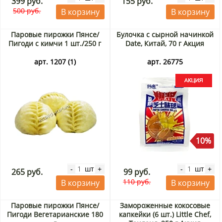
399 руб.
155 руб.
500 руб.
В корзину
В корзину
Паровые пирожки Пянсе/
Булочка с сырной начинкой
Пигоди с кимчи 1 шт./250 г
Date, Китай, 70 г Акция
арт. 1207 (1)
арт. 26775
10%
шт
шт
-
+
-
+
265 руб.
99 руб.
110 руб.
В корзину
В корзину
Паровые пирожки Пянсе/
Замороженные кокосовые
Пигоди Вегетарианские 180
капкейки (6 шт.) Little Chef,