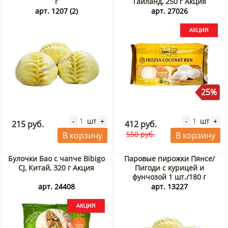
г
Таиланд, 250 г Акция
арт. 1207 (2)
арт. 27026
25%
шт
шт
-
+
-
+
215 руб.
412 руб.
550 руб.
В корзину
В корзину
Булочки Бао с чапче Bibigo
Паровые пирожки Пянсе/
CJ, Китай, 320 г Акция
Пигоди с курицей и
фунчозой 1 шт./180 г
арт. 24408
арт. 13227