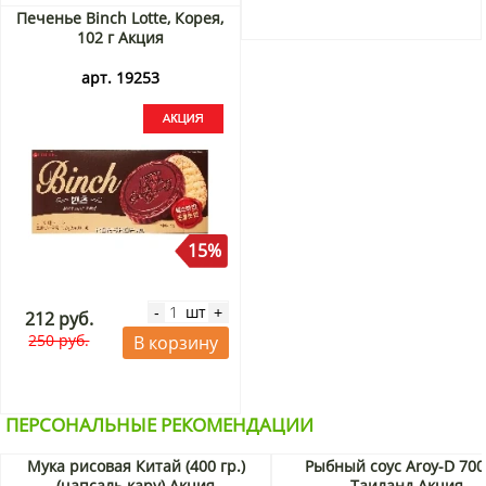
Печенье Binch Lotte, Корея,
102 г Акция
арт. 19253
15%
шт
-
+
212 руб.
250 руб.
В корзину
ПЕРСОНАЛЬНЫЕ РЕКОМЕНДАЦИИ
Мука рисовая Китай (400 гр.)
Рыбный соус Aroy-D 700
(чапсаль кару) Акция
Таиланд Акция