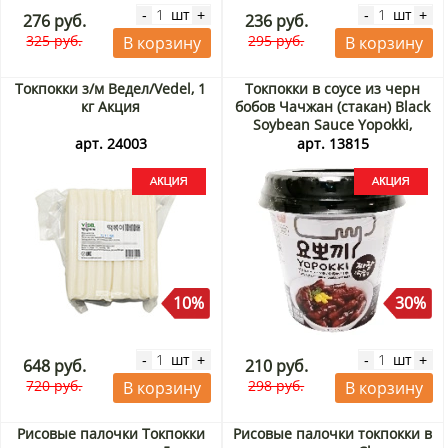
шт
шт
-
+
-
+
276 руб.
236 руб.
325 руб.
295 руб.
В корзину
В корзину
Токпокки з/м Ведел/Vedel, 1
Токпокки в соусе из черн
кг Акция
бобов Чачжан (стакан) Black
Soybean Sauce Yopokki,
Корея, 120 г Акция
арт. 24003
арт. 13815
10%
30%
шт
шт
-
+
-
+
648 руб.
210 руб.
720 руб.
298 руб.
В корзину
В корзину
Рисовые палочки Токпокки
Рисовые палочки токпокки в