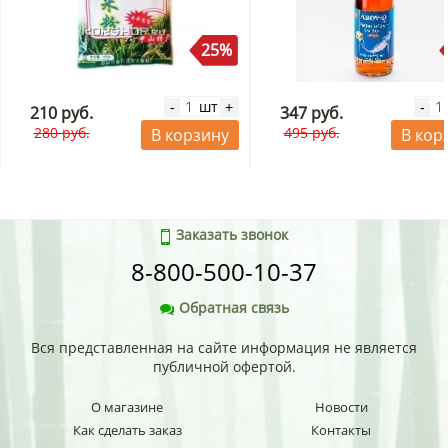
25%
шт
-
+
-
210 руб.
347 руб.
280 руб.
495 руб.
В корзину
В кор
Заказать звонок
8-800-500-10-37
Обратная связь
Вся представленная на сайте информация не является
публичной офертой.
О магазине
Новости
Как сделать заказ
Контакты