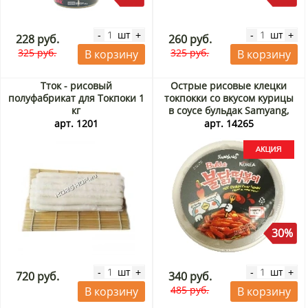
шт
шт
-
+
-
+
228 руб.
260 руб.
325 руб.
325 руб.
В корзину
В корзину
Тток - рисовый
Острые рисовые клецки
полуфабрикат для Токпоки 1
токпокки со вкусом курицы
кг
в соусе бульдак Samyang,
Корея, 185 г Акция
арт. 1201
арт. 14265
30%
шт
шт
-
+
-
+
720 руб.
340 руб.
485 руб.
В корзину
В корзину