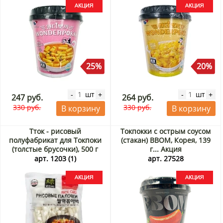
25%
20%
шт
шт
-
+
-
+
247 руб.
264 руб.
330 руб.
330 руб.
В корзину
В корзину
Тток - рисовый
Токпокки с острым соусом
полуфабрикат для Токпоки
(стакан) BBOM, Корея, 139
(толстые брусочки), 500 г
г... Акция
Акция
арт. 1203 (1)
арт. 27528