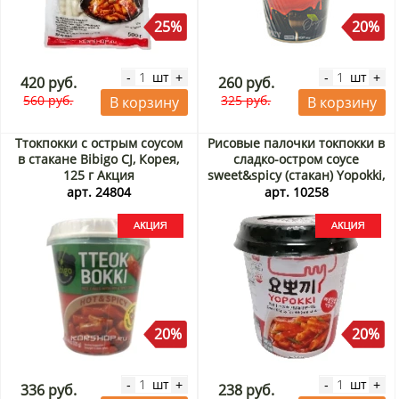
25%
20%
шт
шт
-
+
-
+
420 руб.
260 руб.
560 руб.
325 руб.
В корзину
В корзину
Ттокпокки с острым соусом
Рисовые палочки токпокки в
в стакане Bibigo CJ, Корея,
сладко-остром соусе
125 г Акция
sweet&spicy (стакан) Yopokki,
Корея, 140 г Акция
арт. 24804
арт. 10258
20%
20%
шт
шт
-
+
-
+
336 руб.
238 руб.