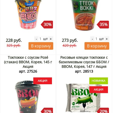
30%
35%
шт
шт
-
+
-
+
228 руб.
273 руб.
325 руб.
420 руб.
В корзину
В корзину
Токпокки с соусом Розé
Рисовые клецки токпокки с
(стакан) BBOM, Корея, 145 г
базиликовым соусом ББОМ /
Акция
BBOM, Корея, 147 г Акция
арт. 27526
арт. 28513
30%
20%