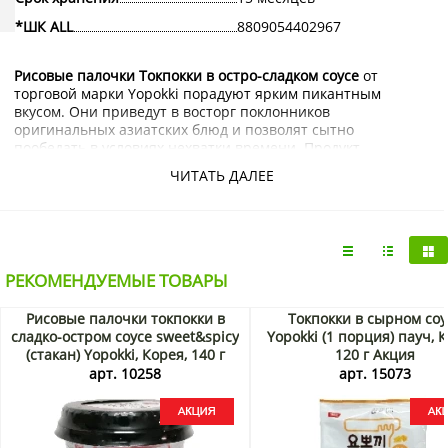
*ШК ALL
8809054402967
Рисовые палочки Токпокки в остро-сладком соусе
от
торговой марки Yopokki порадуют ярким пикантным
вкусом. Они приведут в восторг поклонников
оригинальных азиатских блюд и позволят сытно
пообедать в условиях нехватки времени. Продукт
отличается превосходным качеством.
ЧИТАТЬ ДАЛЕЕ
Купить рисовые палочки Токпокки в остро-сладком соусе
Yopokki с доставкой на дом по Москве и Подмосковью
можно в интернет-магазине KorShop.ru.
РЕКОМЕНДУЕМЫЕ ТОВАРЫ
Рисовые палочки токпокки в
Токпокки в сырном соу
сладко-остром соусе sweet&spicy
Yopokki (1 порция) пауч, 
(стакан) Yopokki, Корея, 140 г
120 г Акция
Акция
арт. 10258
арт. 15073