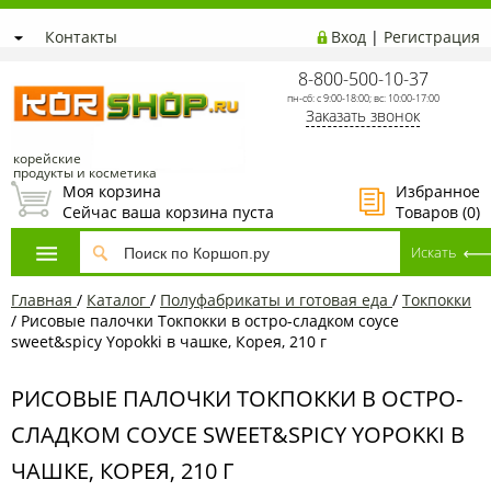
Контакты
Вход
|
Регистрация
8-800-500-10-37
пн-сб: с 9:00-18:00; вс: 10:00-17:00
Заказать звонок
корейские
продукты и косметика
Моя корзина
Избранное
Сейчас ваша корзина пуста
Товаров (
0
)
Главная
/
Каталог
/
Полуфабрикаты и готовая еда
/
Токпокки
/
Рисовые палочки Токпокки в остро-сладком соусе
sweet&spicy Yopokki в чашке, Корея, 210 г
РИСОВЫЕ ПАЛОЧКИ ТОКПОККИ В ОСТРО-
СЛАДКОМ СОУСЕ SWEET&SPICY YOPOKKI В
ЧАШКЕ, КОРЕЯ, 210 Г