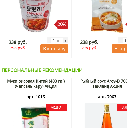
20%
шт
-
+
-
238 руб.
238 руб.
298 руб.
298 руб.
В корзину
В кор
ПЕРСОНАЛЬНЫЕ РЕКОМЕНДАЦИИ
Мука рисовая Китай (400 гр.)
Рыбный соус Aroy-D 700
(чапсаль кару) Акция
Таиланд Акция
арт. 1015
арт. 7063