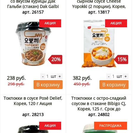
со вкусом курицы Дак
сырном соусе Cheese
Гальби (стакан) Dak Galbi
Yopokki (2 порции), Корея,
Yopokki, Корея, 130 г Акция
240 г Акция
арт. 26157
арт. 13817
20%
15%
шт
шт
-
+
-
+
238 руб.
382 руб.
298 руб.
450 руб.
В корзину
В корзину
Токпокки в соусе Розé Delief,
Ттокпокки с остро-сладкий
Корея, 120 г Акция
соусом в стакане Bibigo CJ,
Корея, 125 г. Срок до
23.09.2026. Распродажа
арт. 28213
арт. 24802