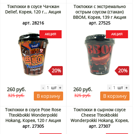
Токпокки в соусе Чачжан
Токпокки с экстремально
Delief, Корея, 120 г... Акция
острым соусом (стакан)
BBOM, Корея, 139 г Акция
арт. 28216
арт. 27525
20%
20%
шт
шт
-
+
-
+
260 руб.
260 руб.
325 руб.
325 руб.
В корзину
В корзину
Токпокки в соусе Розе Rose
Токпокки в сырном соусе
Tteokbokki Wonderpokki
Cheese Tteokbokki
Hokang, Корея, 120 г Акция
Wonderpokki Hokang, Корея,
120 г Акция
арт. 27305
арт. 27307