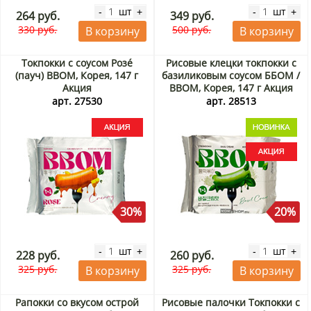
шт
шт
-
+
-
+
264 руб.
349 руб.
330 руб.
500 руб.
В корзину
В корзину
Токпокки с соусом Розé
Рисовые клецки токпокки с
(пауч) BBOM, Корея, 147 г
базиликовым соусом ББОМ /
Акция
BBOM, Корея, 147 г Акция
арт. 27530
арт. 28513
30%
20%
шт
шт
-
+
-
+
228 руб.
260 руб.
325 руб.
325 руб.
В корзину
В корзину
Рапокки со вкусом острой
Рисовые палочки Токпокки с