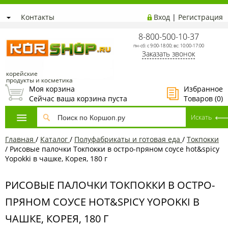
Контакты
Вход
|
Регистрация
8-800-500-10-37
пн-сб: с 9:00-18:00; вс: 10:00-17:00
Заказать звонок
корейские
продукты и косметика
Моя корзина
Избранное
Сейчас ваша корзина пуста
Товаров (
0
)
Главная
/
Каталог
/
Полуфабрикаты и готовая еда
/
Токпокки
/
Рисовые палочки Токпокки в остро-пряном соусе hot&spicy
Yopokki в чашке, Корея, 180 г
РИСОВЫЕ ПАЛОЧКИ ТОКПОККИ В ОСТРО-
ПРЯНОМ СОУСЕ HOT&SPICY YOPOKKI В
ЧАШКЕ, КОРЕЯ, 180 Г