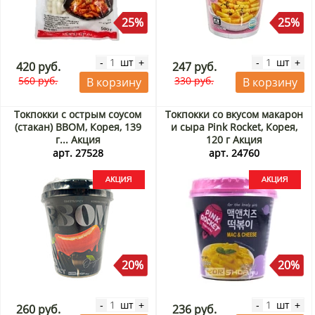
25%
25%
шт
шт
-
+
-
+
420 руб.
247 руб.
560 руб.
330 руб.
В корзину
В корзину
Токпокки с острым соусом
Токпокки со вкусом макарон
(стакан) BBOM, Корея, 139
и сыра Pink Rocket, Корея,
г... Акция
120 г Акция
арт. 27528
арт. 24760
20%
20%
шт
шт
-
+
-
+
260 руб.
236 руб.