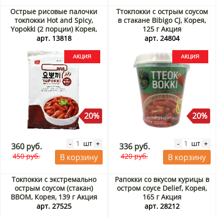
Острые рисовые палочки
Ттокпокки с острым соусом
токпокки Hot and Spicy,
в стакане Bibigo CJ, Корея,
Yopokki (2 порции) Корея,
125 г Акция
240 г Акция
арт. 13818
арт. 24804
20%
20%
шт
шт
-
+
-
+
360 руб.
336 руб.
450 руб.
420 руб.
В корзину
В корзину
Токпокки с экстремально
Рапокки со вкусом курицы в
острым соусом (стакан)
остром соусе Delief, Корея,
BBOM, Корея, 139 г Акция
165 г Акция
арт. 27525
арт. 28212