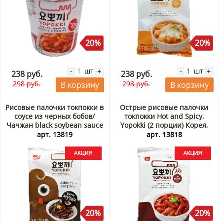
20%
20%
шт
шт
-
+
-
+
238 руб.
238 руб.
298 руб.
298 руб.
В корзину
В корзину
Рисовые палочки токпокки в
Острые рисовые палочки
соусе из черных бобов/
токпокки Hot and Spicy,
Чачжан black soybean sauce
Yopokki (2 порции) Корея,
Yopokki (2 порции), Корея,
240 г Акция
арт. 13819
арт. 13818
240 г Акция
20%
20%