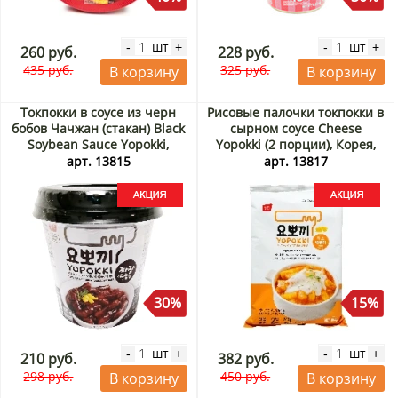
шт
шт
-
+
-
+
260 руб.
228 руб.
435 руб.
325 руб.
В корзину
В корзину
Токпокки в соусе из черн
Рисовые палочки токпокки в
бобов Чачжан (стакан) Black
сырном соусе Cheese
Soybean Sauce Yopokki,
Yopokki (2 порции), Корея,
Корея, 120 г Акция
240 г Акция
арт. 13815
арт. 13817
30%
15%
шт
шт
-
+
-
+
210 руб.
382 руб.
298 руб.
450 руб.
В корзину
В корзину