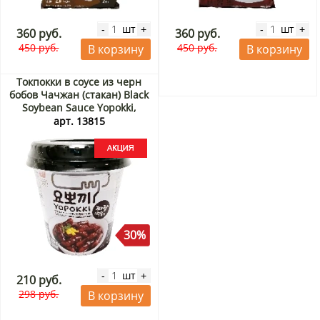
шт
шт
-
+
-
+
360 руб.
360 руб.
450 руб.
450 руб.
В корзину
В корзину
Токпокки в соусе из черн
бобов Чачжан (стакан) Black
Soybean Sauce Yopokki,
Корея, 120 г Акция
арт. 13815
30%
шт
-
+
210 руб.
298 руб.
В корзину