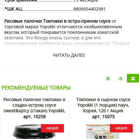
*ШК ALL
8809054402981
Рисовые палочки Токпокки в остро-пряном соусе
от
торговой марки Yopokki отличаются необыкновенным
вкусом, который понравится поклонникам азиатской
экзотики. Это блюдо очень сытное, а для его
приготовления требуется лишь несколько минут. Продукт
изготавливается в Корее с соблюдением высоких
международных стандартов качества.
ЧИТАТЬ ДАЛЕЕ
Купить рисовые палочки Токпокки в остро-пряном соусе
Yopokki с доставкой на дом по Москве и Подмосковью
можно в интернет-магазине KorShop.ru.
РЕКОМЕНДУЕМЫЕ ТОВАРЫ
Рисовые палочки токпокки в
Токпокки в сырном соусе
сладко-остром соусе
Yopokki (1 порция) пауч,
sweet&spicy (стакан) Yopokki,
Корея, 120 г Акция
Корея, 140 г Акция
арт. 10258
арт. 15073