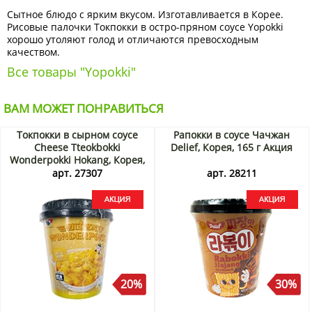
Сытное блюдо с ярким вкусом. Изготавливается в Корее.
Рисовые палочки Токпокки в остро-пряном соусе Yopokki
хорошо утоляют голод и отличаются превосходным
качеством.
Все товары "Yopokki"
ВАМ МОЖЕТ ПОНРАВИТЬСЯ
Токпокки в сырном соусе
Рапокки в соусе Чачжан
Cheese Tteokbokki
Delief, Корея, 165 г Акция
Wonderpokki Hokang, Корея,
120 г Акция
арт. 27307
арт. 28211
20%
30%