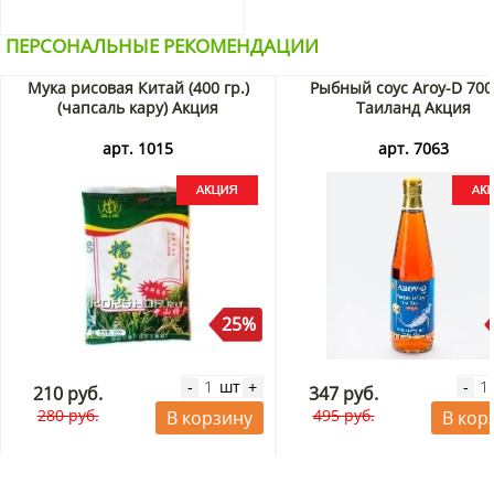
ПЕРСОНАЛЬНЫЕ РЕКОМЕНДАЦИИ
Мука рисовая Китай (400 гр.)
Рыбный соус Aroy-D 700
(чапсаль кару) Акция
Таиланд Акция
арт. 1015
арт. 7063
25%
шт
-
+
-
210 руб.
347 руб.
280 руб.
495 руб.
В корзину
В кор