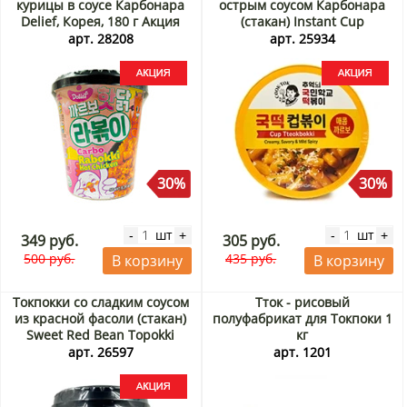
курицы в соусе Карбонара
острым соусом Карбонара
Delief, Корея, 180 г Акция
(стакан) Instant Cup
Tteokbokki Spicy Carbonara
арт. 28208
арт. 25934
Cook-Tok, Корея, 140 г Акция
30%
30%
шт
шт
-
+
-
+
349 руб.
305 руб.
500 руб.
435 руб.
В корзину
В корзину
Токпокки со сладким соусом
Тток - рисовый
из красной фасоли (стакан)
полуфабрикат для Токпоки 1
Sweet Red Bean Topokki
кг
Yopokki, Корея, 120 г Акция
арт. 26597
арт. 1201