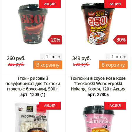
20%
30%
шт
шт
-
+
-
+
260 руб.
349 руб.
325 руб.
500 руб.
В корзину
В корзину
Тток - рисовый
Токпокки в соусе Розе Rose
полуфабрикат для Токпоки
Tteokbokki Wonderpokki
(толстые брусочки), 500 г
Hokang, Корея, 120 г Акция
Акция
арт. 1203 (1)
арт. 27305