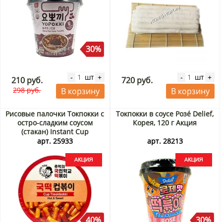
30%
шт
шт
-
+
-
+
210 руб.
720 руб.
298 руб.
В корзину
В корзину
Рисовые палочки Токпокки с
Токпокки в соусе Розé Delief,
остро-сладким соусом
Корея, 120 г Акция
(стакан) Instant Cup
Tteokbokki Original (Hot &
арт. 25933
арт. 28213
Sweet) Cook-Tok, Корея, 135 г
Акция
40%
30%