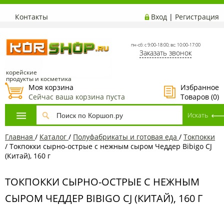
Контакты
Вход
|
Регистрация
пн-сб: с 9:00-18:00; вс: 10:00-17:00
Заказать звонок
корейские
продукты и косметика
Моя корзина
Избранное
Сейчас ваша корзина пуста
Товаров (
0
)
Главная
/
Каталог
/
Полуфабрикаты и готовая еда
/
Токпокки
/
Токпокки сырно-острые с нежным сыром Чеддер Bibigo CJ
(Китай), 160 г
ТОКПОККИ СЫРНО-ОСТРЫЕ С НЕЖНЫМ
СЫРОМ ЧЕДДЕР BIBIGO CJ (КИТАЙ), 160 Г