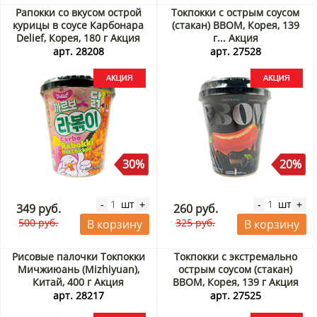
Рапокки со вкусом острой
Токпокки с острым соусом
курицы в соусе Карбонара
(стакан) BBOM, Корея, 139
Delief, Корея, 180 г Акция
г... Акция
арт. 28208
арт. 27528
30%
20%
шт
шт
-
+
-
+
349 руб.
260 руб.
500 руб.
325 руб.
В корзину
В корзину
Рисовые палочки Токпокки
Токпокки с экстремально
Мичжиюань (Mizhiyuan),
острым соусом (стакан)
Китай, 400 г Акция
BBOM, Корея, 139 г Акция
арт. 28217
арт. 27525