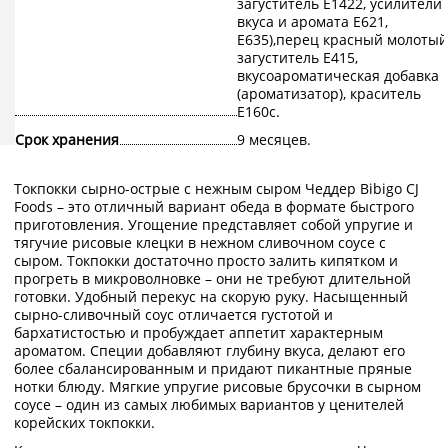
загуститель Е1422, усилители
вкуса и аромата Е621,
Е635),перец красный молотый
загуститель Е415,
вкусоароматическая добавка
(ароматизатор), краситель
Е160с.
Срок хранения
9 месяцев.
Токпокки сырно-острые с нежным сыром Чеддер Bibigo CJ
Foods – это отличный вариант обеда в формате быстрого
приготовления. Угощение представляет собой упругие и
тягучие рисовые клецки в нежном сливочном соусе с
сыром. Токпокки достаточно просто залить кипятком и
прогреть в микроволновке – они не требуют длительной
готовки. Удобный перекус на скорую руку. Насыщенный
сырно-сливочный соус отличается густотой и
бархатистостью и пробуждает аппетит характерным
ароматом. Специи добавляют глубину вкуса, делают его
более сбалансированным и придают пикантные пряные
нотки блюду. Мягкие упругие рисовые брусочки в сырном
соусе – один из самых любимых вариантов у ценителей
корейских токпокки.