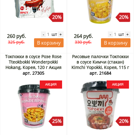
20%
20%
шт
шт
-
+
-
+
260 руб.
264 руб.
325 руб.
330 руб.
В корзину
В корзину
Токпокки в соусе Розе Rose
Рисовые палочки Токпокки
Tteokbokki Wonderpokki
в соусе Кимчи (стакан)
Hokang, Корея, 120 г Акция
Kimchi Yopokki, Корея, 115 г
Акция
арт. 27305
арт. 21684
25%
20%