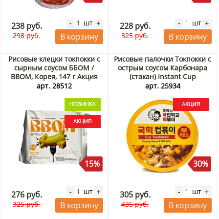
шт
шт
-
+
-
+
238 руб.
228 руб.
298 руб.
325 руб.
В корзину
В корзину
Рисовые клецки токпокки с
Рисовые палочки Токпокки с
сырным соусом ББОМ /
острым соусом Карбонара
BBOM, Корея, 147 г Акция
(стакан) Instant Cup
Tteokbokki Spicy Carbonara
арт. 28512
арт. 25934
Cook-Tok, Корея, 140 г Акция
15%
30%
шт
шт
-
+
-
+
276 руб.
305 руб.
325 руб.
435 руб.
В корзину
В корзину