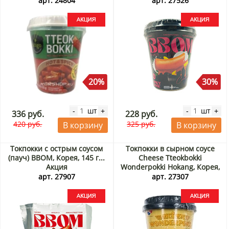
арт. 24804
арт. 27526
20%
30%
шт
шт
-
+
-
+
336 руб.
228 руб.
420 руб.
325 руб.
В корзину
В корзину
Токпокки с острым соусом
Токпокки в сырном соусе
(пауч) BBOM, Корея, 145 г...
Cheese Tteokbokki
Акция
Wonderpokki Hokang, Корея,
120 г Акция
арт. 27907
арт. 27307