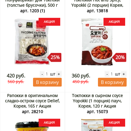
(толстые брусочки), 500 г
Yopokki (2 порции) Корея,
Акция
240 г Акция
арт. 1203 (1)
арт. 13818
25%
20%
шт
шт
-
+
-
+
420 руб.
360 руб.
560 руб.
450 руб.
В корзину
В корзину
Рапокки в оригинальном
Токпокки в сырном соусе
сладко-остром соусе Delief,
Yopokki (1 порция) пауч,
Корея, 165 г Акция
Корея, 120 г Акция
арт. 28210
арт. 15073