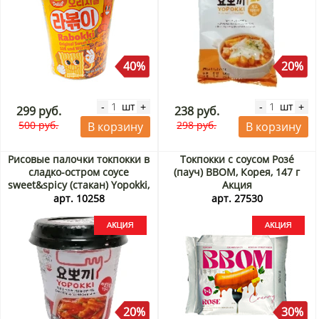
40%
20%
шт
шт
-
+
-
+
299 руб.
238 руб.
500 руб.
298 руб.
В корзину
В корзину
Рисовые палочки токпокки в
Токпокки с соусом Розé
сладко-остром соусе
(пауч) BBOM, Корея, 147 г
sweet&spicy (стакан) Yopokki,
Акция
Корея, 140 г Акция
арт. 10258
арт. 27530
20%
30%