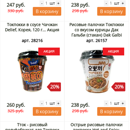
шт
шт
-
+
-
+
247 руб.
238 руб.
330 руб.
298 руб.
В корзину
В корзину
Токпокки в соусе Чачжан
Рисовые палочки Токпокки
Delief, Корея, 120 г... Акция
со вкусом курицы Дак
Гальби (стакан) Dak Galbi
Yopokki, Корея, 130 г Акция
арт. 28216
арт. 26157
20%
20%
шт
шт
-
+
-
+
260 руб.
238 руб.
325 руб.
298 руб.
В корзину
В корзину
Тток - рисовый
Острые рисовые палочки
полуфабрикат для Токпоки
токпокки Hot and Spicy,