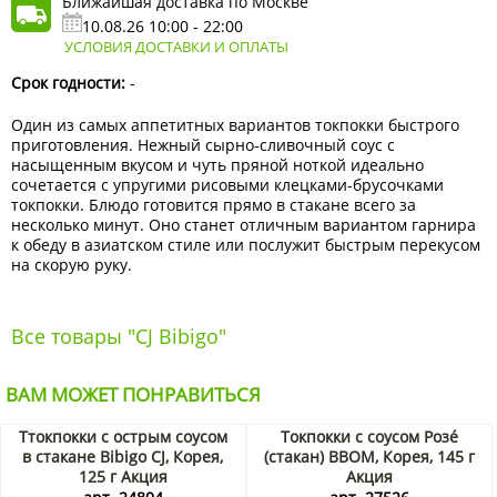
Ближайшая доставка по Москве
10.08.26 10:00 - 22:00
УСЛОВИЯ ДОСТАВКИ И ОПЛАТЫ
Срок годности:
-
Один из самых аппетитных вариантов токпокки быстрого
приготовления. Нежный сырно-сливочный соус с
насыщенным вкусом и чуть пряной ноткой идеально
сочетается с упругими рисовыми клецками-брусочками
токпокки. Блюдо готовится прямо в стакане всего за
несколько минут. Оно станет отличным вариантом гарнира
к обеду в азиатском стиле или послужит быстрым перекусом
на скорую руку.
Все товары "CJ Bibigo"
ВАМ МОЖЕТ ПОНРАВИТЬСЯ
Ттокпокки с острым соусом
Токпокки с соусом Розé
в стакане Bibigo CJ, Корея,
(стакан) BBOM, Корея, 145 г
125 г Акция
Акция