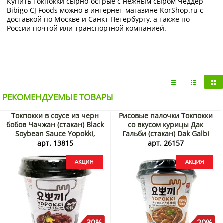
Купить токпокки сырно-острые с нежным сыром Чеддер
Bibigo CJ Foods можно в интернет-магазине KorShop.ru с
доставкой по Москве и Санкт-Петербургу, а также по
России почтой или транспортной компанией.
РЕКОМЕНДУЕМЫЕ ТОВАРЫ
Токпокки в соусе из черн
Рисовые палочки Токпокки
бобов Чачжан (стакан) Black
со вкусом курицы Дак
Soybean Sauce Yopokki,
Гальби (стакан) Dak Galbi
Корея, 120 г Акция
Yopokki, Корея, 130 г Акция
арт. 13815
арт. 26157
30%
20%