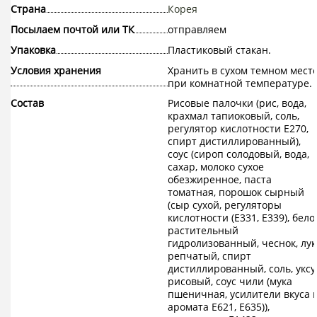
Страна
Корея
Посылаем почтой или ТК
отправляем
Упаковка
Пластиковый стакан.
Условия хранения
Хранить в сухом темном мест
при комнатной температуре.
Состав
Рисовые палочки (рис, вода,
крахмал тапиоковый, соль,
регулятор кислотности Е270,
спирт дистиллированный),
соус (сироп солодовый, вода,
сахар, молоко сухое
обезжиренное, паста
томатная, порошок сырный
(сыр сухой, регуляторы
кислотности (Е331, Е339), бело
растительный
гидролизованный, чеснок, лук
репчатый, спирт
дистиллированный, соль, уксу
рисовый, соус чили (мука
пшеничная, усилители вкуса 
аромата Е621, Е635)),