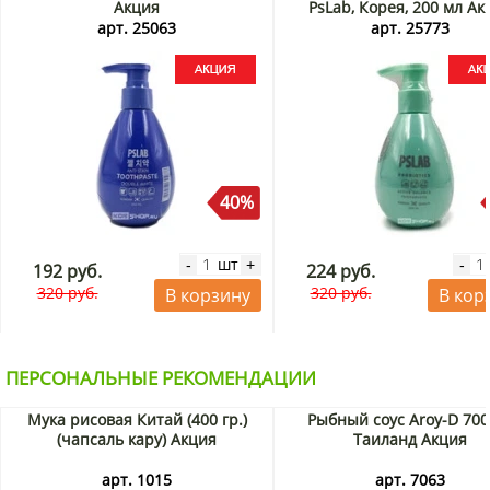
Акция
PsLab, Корея, 200 мл Ак
арт. 25063
арт. 25773
40%
шт
-
+
-
192 руб.
224 руб.
320 руб.
320 руб.
В корзину
В кор
ПЕРСОНАЛЬНЫЕ РЕКОМЕНДАЦИИ
Мука рисовая Китай (400 гр.)
Рыбный соус Aroy-D 700
(чапсаль кару) Акция
Таиланд Акция
арт. 1015
арт. 7063