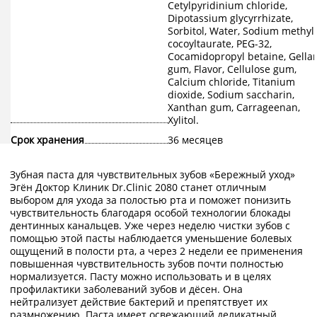
Cetylpyridinium chloride,
Dipotassium glycyrrhizate,
Sorbitol, Water, Sodium methyl
cocoyltaurate, PEG-32,
Cocamidopropyl betaine, Gella
gum, Flavor, Cellulose gum,
Calcium chloride, Titanium
dioxide, Sodium saccharin,
Xanthan gum, Carrageenan,
Xylitol.
Срок хранения
36 месяцев
Зубная паста для чувствительных зубов «Бережный уход»
Эгён Доктор Клиник Dr.Clinic 2080 станет отличным
выбором для ухода за полостью рта и поможет понизить
чувствительность благодаря особой технологии блокады
дентинных канальцев. Уже через неделю чистки зубов с
помощью этой пасты наблюдается уменьшение болевых
ощущений в полости рта, а через 2 недели ее применения
повышенная чувствительность зубов почти полностью
нормализуется. Пасту можно использовать и в целях
профилактики заболеваний зубов и дёсен. Она
нейтрализует действие бактерий и препятствует их
размножению. Паста имеет освежающий деликатный