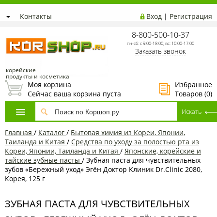
Контакты
Вход
|
Регистрация
8-800-500-10-37
пн-сб: с 9:00-18:00; вс: 10:00-17:00
Заказать звонок
корейские
продукты и косметика
Моя корзина
Избранное
Сейчас ваша корзина пуста
Товаров (
0
)
Главная
/
Каталог
/
Бытовая химия из Кореи, Японии,
Таиланда и Китая
/
Средства по уходу за полостью рта из
Кореи, Японии, Таиланда и Китая
/
Японские, корейские и
тайские зубные пасты
/
Зубная паста для чувствительных
зубов «Бережный уход» Эгён Доктор Клиник Dr.Clinic 2080,
Корея, 125 г
ЗУБНАЯ ПАСТА ДЛЯ ЧУВСТВИТЕЛЬНЫХ