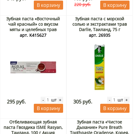
220 руб.
В корзину
В корзину
Зубная паста «Восточный
Зубная паста с морской
чай красный» со вкусом
солью и экстрактами трав
мяты и целебных трав
Darlie, Таиланд, 75 г
Dental Clinic 2080, Корея,
арт. K415627
арт. 26935
120 г
шт
шт
-
+
-
+
295 руб.
305 руб.
В корзину
В корзину
Отбеливающая зубная
Зубная паста «Чистое
паста Гвоздика ISME Rasyan,
Дыхание» Pure Breath
Таиланд, 100 г Акция
Toothpaste Oradense, Корея,