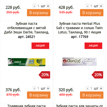
шт
шт
-
+
-
+
228 руб.
428 руб.
350 руб.
535 руб.
В корзину
В корзину
Зубная паста
Зубная паста Herbal Plus
отбеливающая с мятой
Salt с травами и солью Twin
Дабл Экшн Darlie, Таиланд,
Lotus, Таиланд, 90 г Акция
85 г Акция
арт. 24521
арт. 17769
20%
20%
шт
шт
-
+
-
+
376 руб.
320 руб.
470 руб.
400 руб.
В корзину
В корзину
Травяная зубная паста
Зубная паста для защиты от