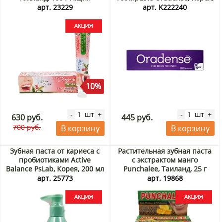
100 г
арт. 23229
арт. K222240
10%
шт
шт
-
+
-
+
630 руб.
445 руб.
700 руб.
В корзину
В корзину
Зубная паста от кариеса с
Растительная зубная паста
пробиотиками Active
с экстрактом манго
Balance PsLab, Корея, 200 мл
Punchalee, Таиланд, 25 г
Акция
Акция
арт. 25773
арт. 19868