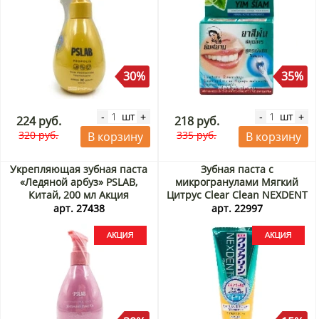
30%
35%
шт
шт
-
+
-
+
224 руб.
218 руб.
320 руб.
335 руб.
В корзину
В корзину
Укрепляющая зубная паста
Зубная паста с
«Ледяной арбуз» PSLAB,
микрогранулами Мягкий
Китай, 200 мл Акция
Цитрус Clear Clean NEXDENT
Mild Citrus KAO, Япония, 120
арт. 27438
арт. 22997
г Акция