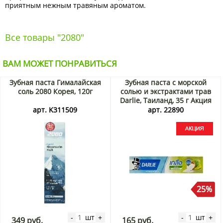
приятным нежным травяным ароматом.
Все товары "2080"
ВАМ МОЖЕТ ПОНРАВИТЬСЯ
Зубная паста Гималайская
Зубная паста с морской
соль 2080 Корея, 120г
солью и экстрактами трав
Darlie, Таиланд, 35 г Акция
арт. K311509
арт. 22890
25%
шт
шт
-
+
-
+
349 руб.
165 руб.