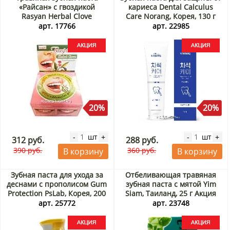
«Райсан» с гвоздикой
кариеса Dental Calculus
Rasyan Herbal Clove
Care Norang, Корея, 130 г
Toothpaste, Таиланд, 25 г
Акция
арт. 17766
арт. 22985
Акция
20%
20%
шт
шт
-
+
-
+
312 руб.
288 руб.
390 руб.
360 руб.
В корзину
В корзину
Зубная паста для ухода за
Отбеливающая травяная
деснами с прополисом Gum
зубная паста с мятой Yim
Protection PsLab, Корея, 200
Siam, Таиланд, 25 г Акция
мл Акция
арт. 25772
арт. 23748