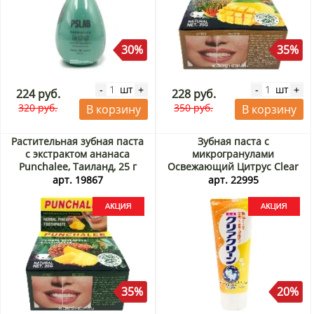
30%
35%
шт
шт
-
+
-
+
224 руб.
228 руб.
320 руб.
350 руб.
В корзину
В корзину
Растительная зубная паста
Зубная паста с
с экстрактом ананаса
микрогранулами
Punchalee, Таиланд, 25 г
Освежающий Цитрус Clear
Акция
Clean Fresh Citrus KAO,
арт. 19867
арт. 22995
Япония, 120 г Акция
35%
20%