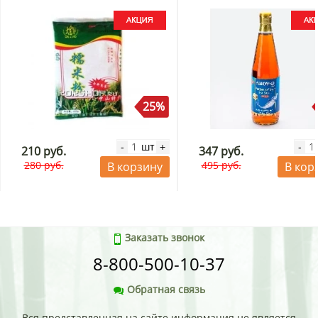
25%
шт
-
+
-
210 руб.
347 руб.
280 руб.
495 руб.
В корзину
В кор
Заказать звонок
8-800-500-10-37
Обратная связь
Вся представленная на сайте информация не является