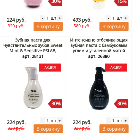
30%
15%
шт
шт
-
+
-
+
224 руб.
493 руб.
320 руб.
580 руб.
В корзину
В корзину
Зубная паста для
Интенсивно отбеливающая
чувствительных зубов Sweet
зубная паста с бамбуковым
Mint & Sensitive PSLAB,
углем и усиленной мятой
Китай, 200 мл Акция
PSLAB Black Mint (Китай),
арт. 28131
арт. 26880
200 мл Акция
30%
30%
шт
шт
-
+
-
+
224 руб.
224 руб.
320 руб.
320 руб.
В корзину
В корзину