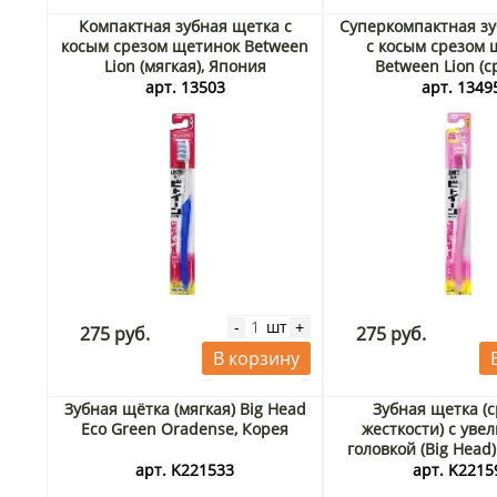
Компактная зубная щетка с
Суперкомпактная зу
косым срезом щетинок Between
с косым срезом 
Lion (мягкая), Япония
Between Lion (
жесткости), Я
арт. 13503
арт. 1349
шт
-
+
275 руб.
275 руб.
В корзину
Зубная щётка (мягкая) Big Head
Зубная щетка (
Eco Green Oradense, Корея
жесткости) с уве
головкой (Big Head
Корея
арт. K221533
арт. K2215