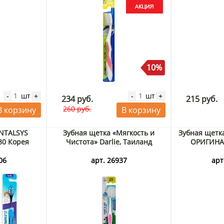
10%
шт
шт
-
+
-
+
234 руб.
215 руб.
260 руб.
В корзину
В корзину
ENTALSYS
Зубная щетка «Мягкость и
Зубная щетка
80 Корея
Чистота» Darlie, Таиланд
ОРИГИНАЛ
06
арт. 26937
арт