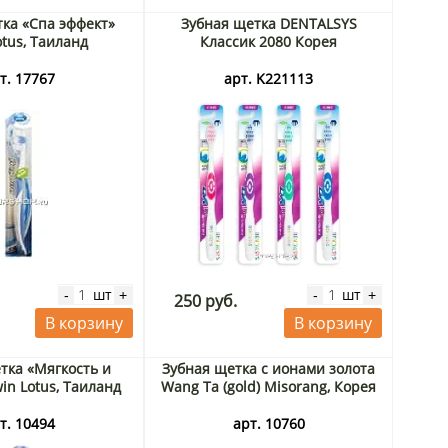
ка «Спа эффект»
Зубная щетка DENTALSYS
otus, Таиланд
Классик 2080 Корея
т. 17767
арт. K221113
шт
шт
-
+
-
+
250 руб.
В корзину
В корзину
тка «Мягкость и
Зубная щетка с ионами золота
in Lotus, Таиланд
Wang Ta (gold) Misorang, Корея
т. 10494
арт. 10760