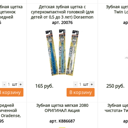
бная щетка
Детская зубная щетка с
Зубная щет
щетинок
суперкомпактной головкой (для
Twin L
средней
детей от 0,5 до 3 лет) Doraemon
пония
Ebisu, Япония
5
арт. 20076
ар
шт
шт
-
+
-
+
165 руб.
250 руб.
В корзину
В корзину
средней
Зубная щетка мягкая 2080
Зубная ще
личенной
ОРИГИНАЛ Акция
чистота» Tw
) Oradense,
95
арт. K886687
ар