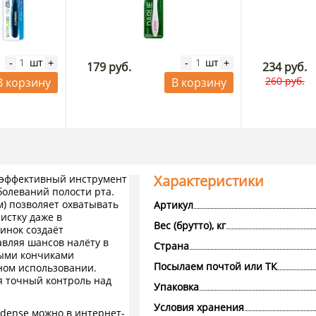
шт
шт
-
+
-
+
179 руб.
234 руб.
260 руб.
В корзину
В корзину
Характеристики
 – эффективный инструмент
болеваний полости рта.
) позволяет охватывать
Артикул
истку даже в
Вес (брутто), кг
инок создаёт
авляя шансов налёту в
Страна
ными кончиками
Посылаем почтой или ТК
ном использовании.
я точный контроль над
Упаковка
Условия хранения
adense можно в интернет-