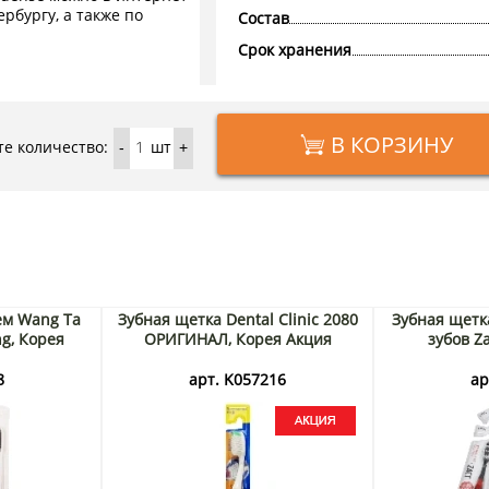
рбургу, а также по
Состав
Срок хранения
В КОРЗИНУ
е количество:
шт
-
+
ем Wang Ta
Зубная щетка Dental Clinic 2080
Зубная щетк
ng, Корея
ОРИГИНАЛ, Корея Акция
зубов Za
8
арт. K057216
ар