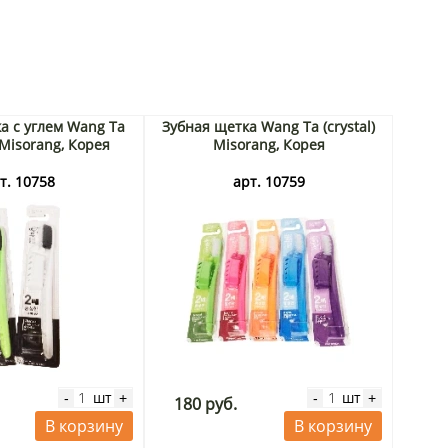
а с углем Wang Ta
Зубная щетка Wang Ta (crystal)
 Misorang, Корея
Misorang, Корея
т. 10758
арт. 10759
шт
шт
-
+
-
+
180 руб.
В корзину
В корзину