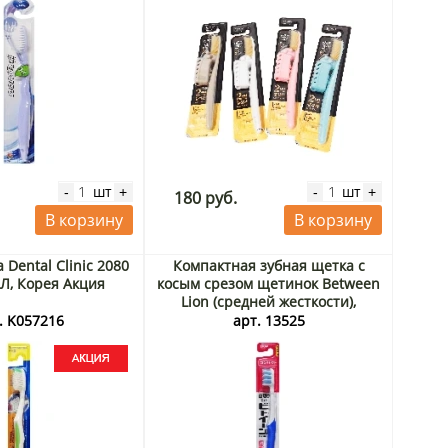
шт
шт
-
+
-
+
180 руб.
В корзину
В корзину
 Dental Clinic 2080
Компактная зубная щетка с
, Корея Акция
косым срезом щетинок Between
Lion (средней жесткости),
Япония
. K057216
арт. 13525