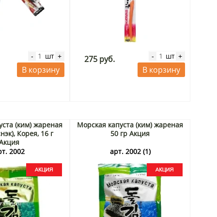
шт
шт
-
+
-
+
275 руб.
В корзину
В корзину
уста (ким) жареная
Морская капуста (ким) жареная
нэк), Корея, 16 г
50 гр Акция
Акция
рт. 2002
арт. 2002 (1)