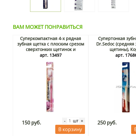
ВАМ МОЖЕТ ПОНРАВИТЬСЯ
Суперкомпактная 4-х рядная
Супертонкая зубн
зубная щетка с плоским срезом
Dr.Sedoc (средняя
сверхтонких щетинок и
щетины), Ко
прозрачной ручкой Ebisu
арт. 13497
арт. 1768
(мягкая), Япония
шт
-
+
150 руб.
250 руб.
В корзину