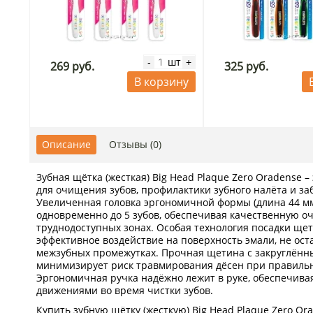
шт
-
+
269 руб.
325 руб.
В корзину
Описание
Отзывы (0)
Зубная щётка (жесткая) Big Head Plaque Zero Oradense
для очищения зубов, профилактики зубного налёта и за
Увеличенная головка эргономичной формы (длина 44 мм
одновременно до 5 зубов, обеспечивая качественную оч
труднодоступных зонах. Особая технология посадки щет
эффективное воздействие на поверхность эмали, не ост
межзубных промежутках. Прочная щетина с закруглён
минимизирует риск травмирования дёсен при правиль
Эргономичная ручка надёжно лежит в руке, обеспечива
движениями во время чистки зубов.
Купить зубную щётку (жесткую) Big Head Plaque Zero Or