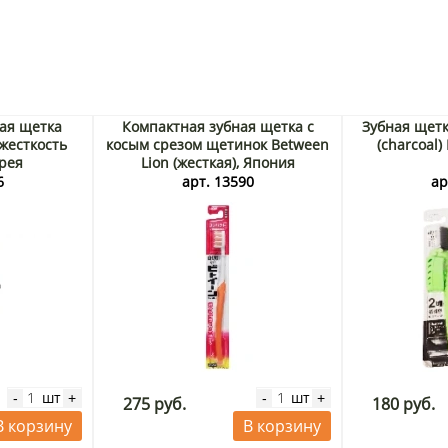
ая щетка
Компактная зубная щетка с
Зубная щетк
 жесткость
косым срезом щетинок Between
(charcoal)
рея
Lion (жесткая), Япония
6
арт. 13590
ар
шт
шт
-
+
-
+
275 руб.
180 руб.
В корзину
В корзину