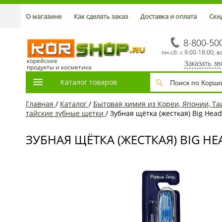
О магазине
Как сделать заказ
Доставка и оплата
Ски
8-800-50
пн-сб: с 9:00-18:00; в
корейские
Заказать з
продукты и косметика
Каталог товаров
Главная
/
Каталог
/
Бытовая химия из Кореи, Японии, Та
тайские зубные щетки
/
Зубная щётка (жесткая) Big Head
ЗУБНАЯ ЩЁТКА (ЖЕСТКАЯ) BIG HE