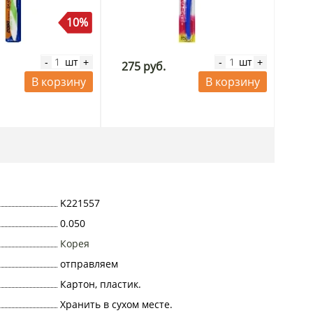
10%
шт
шт
-
+
-
+
275 руб.
В корзину
В корзину
K221557
0.050
Корея
отправляем
Картон, пластик.
Хранить в сухом месте.