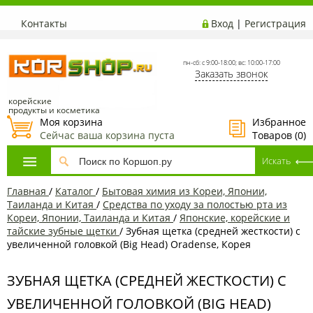
Контакты
Вход
|
Регистрация
пн-сб: с 9:00-18:00; вс: 10:00-17:00
Заказать звонок
корейские
продукты и косметика
Моя корзина
Избранное
Сейчас ваша корзина пуста
Товаров (
0
)
Главная
/
Каталог
/
Бытовая химия из Кореи, Японии,
Таиланда и Китая
/
Средства по уходу за полостью рта из
Кореи, Японии, Таиланда и Китая
/
Японские, корейские и
тайские зубные щетки
/
Зубная щетка (средней жесткости) с
увеличенной головкой (Big Head) Oradense, Корея
ЗУБНАЯ ЩЕТКА (СРЕДНЕЙ ЖЕСТКОСТИ) С
УВЕЛИЧЕННОЙ ГОЛОВКОЙ (BIG HEAD)