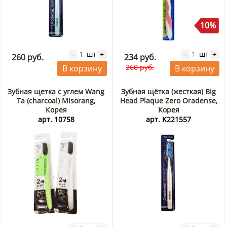
10%
шт
шт
-
+
-
+
260 руб.
234 руб.
260 руб.
В корзину
В корзину
Зубная щетка с углем Wang
Зубная щётка (жесткая) Big
Ta (charcoal) Misorang,
Head Plaque Zero Oradense,
Корея
Корея
арт. 10758
арт. K221557