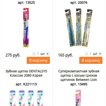
жесткости), Япония
Doraemon Ebisu, Япония
арт. 13525
арт. 20076
шт
шт
-
+
-
+
275 руб.
165 руб.
В корзину
В корзину
Зубная щетка DENTALSYS
Суперкомпактная зубная
Классик 2080 Корея
щетка с косым срезом
щетинок Between Lion
(средней жесткости), Япония
арт. K221113
арт. 13495