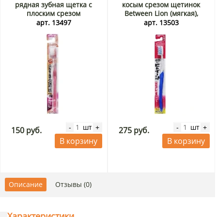
рядная зубная щетка с
косым срезом щетинок
плоским срезом
Between Lion (мягкая),
сверхтонких щетинок и
Япония
арт. 13497
арт. 13503
прозрачной ручкой Ebisu
(мягкая), Япония
шт
шт
-
+
-
+
150 руб.
275 руб.
В корзину
В корзину
Описание
Отзывы (0)
Характеристики