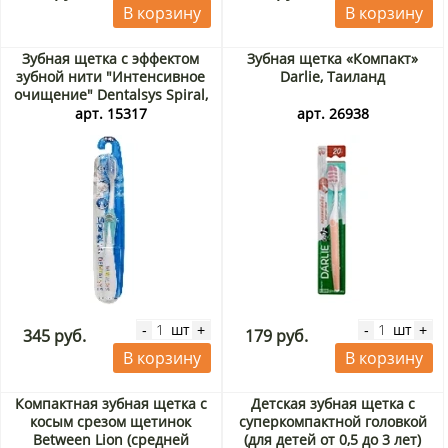
В корзину
В корзину
Зубная щетка с эффектом
Зубная щетка «Компакт»
зубной нити "Интенсивное
Darlie, Таиланд
очищение" Dentalsys Spiral,
Корея
арт. 15317
арт. 26938
шт
шт
-
+
-
+
345 руб.
179 руб.
В корзину
В корзину
Компактная зубная щетка с
Детская зубная щетка с
косым срезом щетинок
суперкомпактной головкой
Between Lion (средней
(для детей от 0,5 до 3 лет)