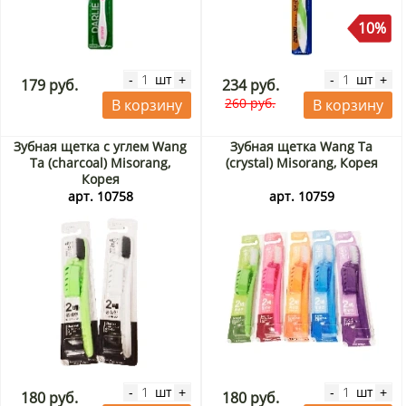
10%
шт
шт
-
+
-
+
179 руб.
234 руб.
260 руб.
В корзину
В корзину
Зубная щетка с углем Wang
Зубная щетка Wang Ta
Ta (charcoal) Misorang,
(crystal) Misorang, Корея
Корея
арт. 10758
арт. 10759
шт
шт
-
+
-
+
180 руб.
180 руб.