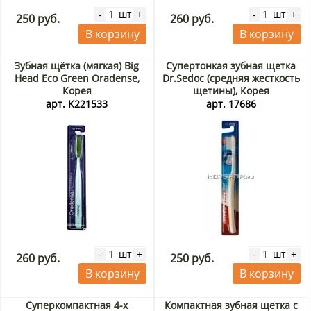
шт
шт
-
+
-
+
250 руб.
260 руб.
В корзину
В корзину
Зубная щётка (мягкая) Big
Супертонкая зубная щетка
Head Eco Green Oradense,
Dr.Sedoc (средняя жесткость
Корея
щетины), Корея
арт. K221533
арт. 17686
шт
шт
-
+
-
+
260 руб.
250 руб.
В корзину
В корзину
Суперкомпактная 4-х
Компактная зубная щетка с