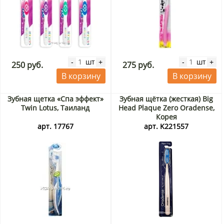
шт
шт
-
+
-
+
250 руб.
275 руб.
В корзину
В корзину
Зубная щетка «Спа эффект»
Зубная щётка (жесткая) Big
Twin Lotus, Таиланд
Head Plaque Zero Oradense,
Корея
арт. 17767
арт. K221557