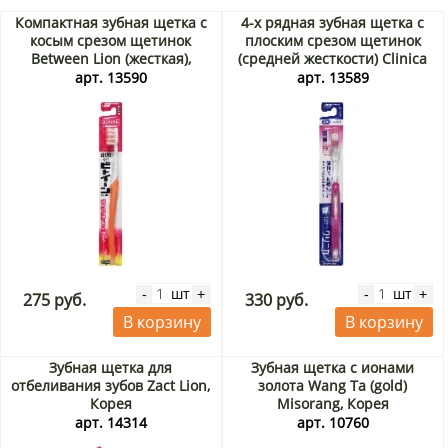
Компактная зубная щетка с
4-х рядная зубная щетка с
косым срезом щетинок
плоским срезом щетинок
Between Lion (жесткая),
(средней жесткости) Clinica
Япония
Lion, Япония
арт. 13590
арт. 13589
шт
шт
-
+
-
+
275 руб.
330 руб.
В корзину
В корзину
Зубная щетка для
Зубная щетка с ионами
отбеливания зубов Zact Lion,
золота Wang Ta (gold)
Корея
Misorang, Корея
арт. 14314
арт. 10760