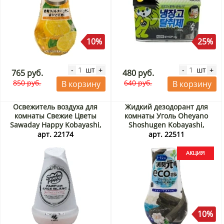
10%
25%
шт
шт
-
+
-
+
765 руб.
480 руб.
850 руб.
640 руб.
В корзину
В корзину
Освежитель воздуха для
Жидкий дезодорант для
комнаты Свежие Цветы
комнаты Уголь Oheyano
Sawaday Happy Kobayashi,
Shoshugen Kobayashi,
Япония, 120 г
Япония, 400 мл Акция
арт. 22174
арт. 22511
10%