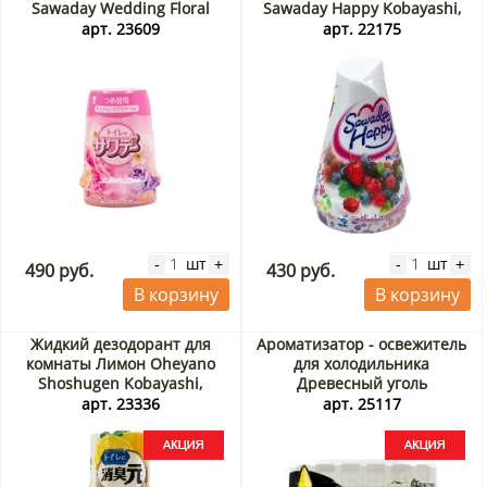
Sawaday Wedding Floral
Sawaday Happy Kobayashi,
Scent Kobayashi (запасной
Япония, 120 г
арт. 23609
арт. 22175
блок), Япония, 140 г
шт
шт
-
+
-
+
490 руб.
430 руб.
В корзину
В корзину
Жидкий дезодорант для
Ароматизатор - освежитель
комнаты Лимон Oheyano
для холодильника
Shoshugen Kobayashi,
Древесный уголь
Япония, 400 мл Акция
Sandokkaebi, Корея, 200 г
арт. 23336
арт. 25117
Акция