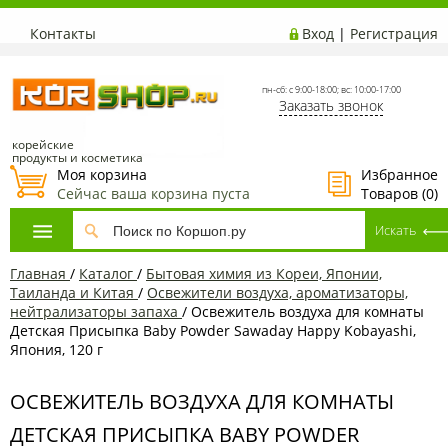
Контакты
Вход
|
Регистрация
пн-сб: с 9:00-18:00; вс: 10:00-17:00
Заказать звонок
корейские
продукты и косметика
Моя корзина
Избранное
Сейчас ваша корзина пуста
Товаров (
0
)
Главная
/
Каталог
/
Бытовая химия из Кореи, Японии,
Таиланда и Китая
/
Освежители воздуха, ароматизаторы,
нейтрализаторы запаха
/
Освежитель воздуха для комнаты
Детская Присыпка Baby Powder Sawaday Happy Kobayashi,
Япония, 120 г
ОСВЕЖИТЕЛЬ ВОЗДУХА ДЛЯ КОМНАТЫ
ДЕТСКАЯ ПРИСЫПКА BABY POWDER