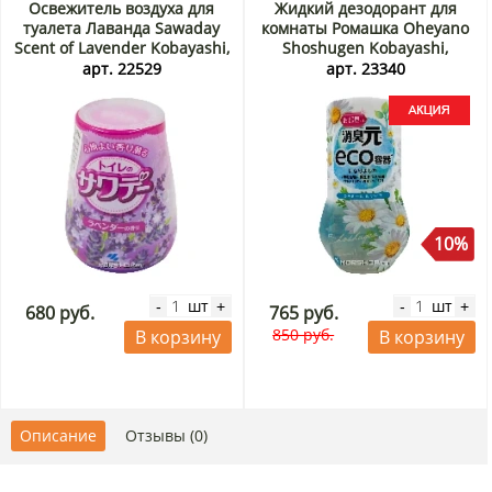
Освежитель воздуха для
Жидкий дезодорант для
туалета Лаванда Sawaday
комнаты Ромашка Oheyano
Scent of Lavender Kobayashi,
Shoshugen Kobayashi,
Япония, 140 г
Япония, 400 мл Акция
арт. 22529
арт. 23340
10%
шт
шт
-
+
-
+
680 руб.
765 руб.
850 руб.
В корзину
В корзину
Описание
Отзывы (0)