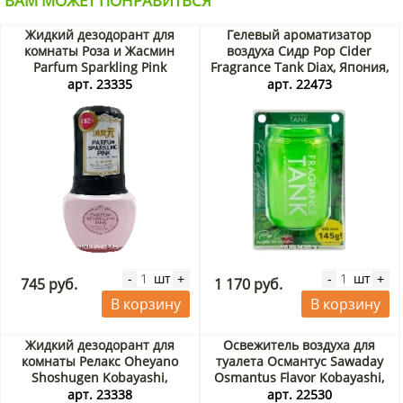
ВАМ МОЖЕТ ПОНРАВИТЬСЯ
Жидкий дезодорант для
Гелевый ароматизатор
комнаты Роза и Жасмин
воздуха Сидр Pop Cider
Parfum Sparkling Pink
Fragrance Tank Diax, Япония,
Kobayashi, Япония, 400 мл
145 г
арт. 23335
арт. 22473
шт
шт
-
+
-
+
745 руб.
1 170 руб.
В корзину
В корзину
Жидкий дезодорант для
Освежитель воздуха для
комнаты Релакс Oheyano
туалета Османтус Sawaday
Shoshugen Kobayashi,
Osmantus Flavor Kobayashi,
Япония, 400 мл Акция
Япония, 140 г
арт. 23338
арт. 22530