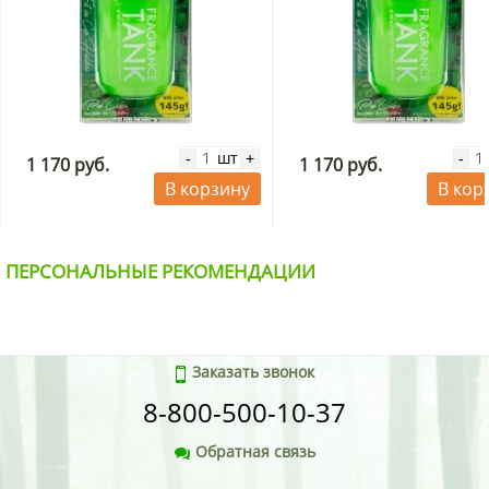
шт
-
+
-
1 170 руб.
1 170 руб.
В корзину
В кор
ПЕРСОНАЛЬНЫЕ РЕКОМЕНДАЦИИ
Заказать звонок
8-800-500-10-37
Обратная связь