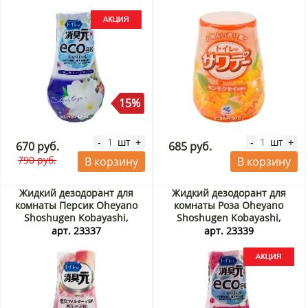
15%
шт
шт
-
+
-
+
670 руб.
685 руб.
790 руб.
В корзину
В корзину
Жидкий дезодорант для
Жидкий дезодорант для
комнаты Персик Oheyano
комнаты Роза Oheyano
Shoshugen Kobayashi,
Shoshugen Kobayashi,
Япония, 400 мл
Япония, 400 мл Акция
арт. 23337
арт. 23339