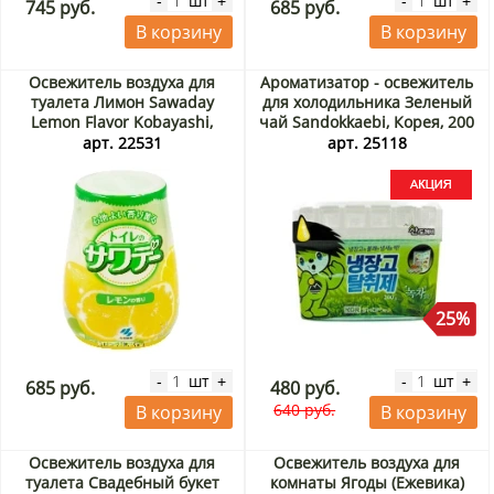
шт
шт
-
+
-
+
745 руб.
685 руб.
В корзину
В корзину
Освежитель воздуха для
Ароматизатор - освежитель
туалета Лимон Sawaday
для холодильника Зеленый
Lemon Flavor Kobayashi,
чай Sandokkaebi, Корея, 200
Япония, 140 г
г Акция
арт. 22531
арт. 25118
25%
шт
шт
-
+
-
+
685 руб.
480 руб.
640 руб.
В корзину
В корзину
Освежитель воздуха для
Освежитель воздуха для
туалета Свадебный букет
комнаты Ягоды (Ежевика)