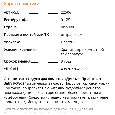
Характеристики
Артикул
22506
Вес (брутто), кг
0.125
Страна
Япония
Посылаем почтой или ТК
отправляем
Упаковка
Пластик
Условия хранения
Хранить при комнатной
температуре
Срок хранения
3 года
*ШК ALL
4987072040829
Освежитель воздуха для комнаты «Детская Присыпка»
Baby Powder
из линейки Sawaday Happy от торговой марки
Kobayashi понравится любителям пудровых ароматов. С
ним нахождение в квартире станет более приятным и
комфортным. Средство успешно нейтрализует различные
ароматы и действует в течение 1-2 месяцев.
Купить освежитель воздуха для комнаты Д»етская
Присыпка» Baby Powder Sawaday Happy Kobayashi с