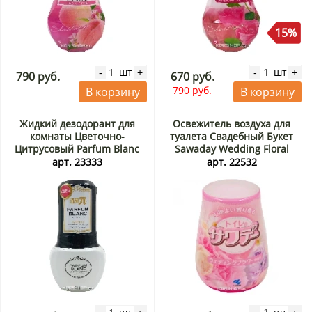
15%
шт
шт
-
+
-
+
790 руб.
670 руб.
790 руб.
В корзину
В корзину
Жидкий дезодорант для
Освежитель воздуха для
комнаты Цветочно-
туалета Свадебный Букет
Цитрусовый Parfum Blanc
Sawaday Wedding Floral
Kobayashi, Япония, 400 мл
Scent Kobayashi, Япония,
арт. 23333
арт. 22532
140 г