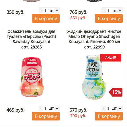
шт
шт
-
+
-
+
350 руб.
765 руб.
850 руб.
В корзину
В корзину
Освежитель воздуха для
Жидкий дезодорант Чистое
туалета «Персик» (Peach)
Мыло Oheyano Shoshugen
Sawaday Kobayashi
Kobayashi, Япония, 400 мл
(запасной блок), Япония, 140
Акция
арт. 28285
арт. 22999
г
15%
шт
шт
-
+
-
+
465 руб.
670 руб.
790 руб.
В корзину
В корзину